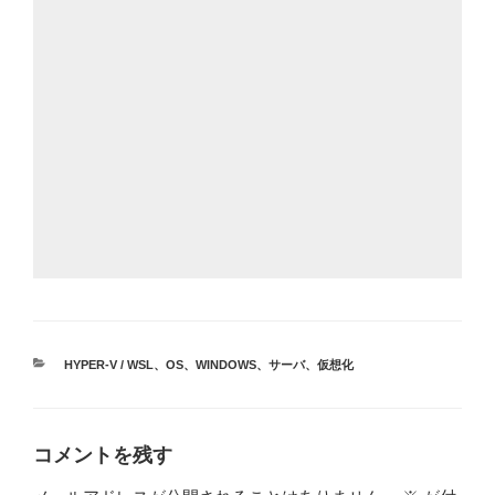
カ
HYPER-V / WSL
、
OS
、
WINDOWS
、
サーバ
、
仮想化
テ
ゴ
リ
ー
コメントを残す