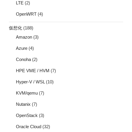
LTE
(2)
OpenWRT
(4)
仮想化
(188)
Amazon
(3)
Azure
(4)
Conoha
(2)
HPE VME / HVM
(7)
Hyper-V / WSL
(10)
KVM/qemu
(7)
Nutanix
(7)
OpenStack
(3)
Oracle Cloud
(32)