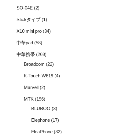
SO-04E
(2)
Stickタイプ
(1)
X10 mini pro
(34)
中華pad
(58)
中華携帯
(269)
Broadcom
(22)
K-Touch W619
(4)
Marvell
(2)
MTK
(196)
BLUBOO
(3)
Elephone
(17)
FleaPhone
(32)