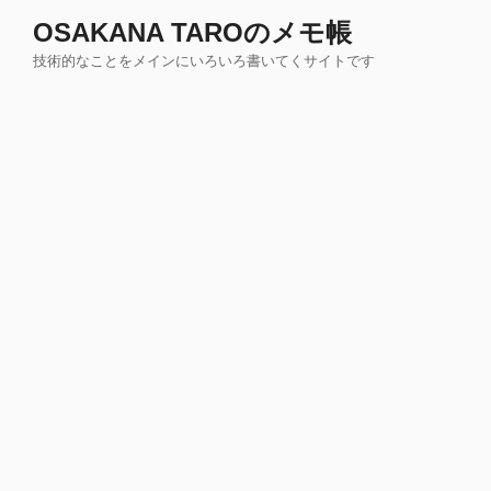
コ
OSAKANA TAROのメモ帳
ン
技術的なことをメインにいろいろ書いてくサイトです
テ
ン
ツ
へ
ス
キ
ッ
プ