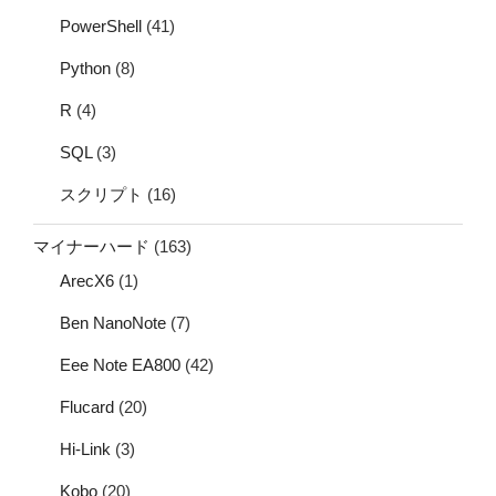
PowerShell
(41)
Python
(8)
R
(4)
SQL
(3)
スクリプト
(16)
マイナーハード
(163)
ArecX6
(1)
Ben NanoNote
(7)
Eee Note EA800
(42)
Flucard
(20)
Hi-Link
(3)
Kobo
(20)