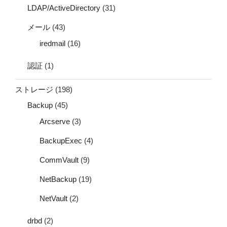
LDAP/ActiveDirectory
(31)
メール
(43)
iredmail
(16)
認証
(1)
ストレージ
(198)
Backup
(45)
Arcserve
(3)
BackupExec
(4)
CommVault
(9)
NetBackup
(19)
NetVault
(2)
drbd
(2)