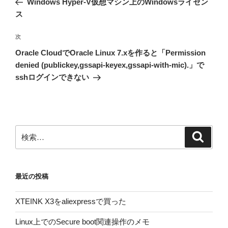
Windows Hyper-V仮想マシン上のWindowsライセン
ナ
投
ス
ビ
稿
ゲ
次
次
の
ー
Oracle CloudでOracle Linux 7.xを作ると「Permission
投
シ
denied (publickey,gssapi-keyex,gssapi-with-mic).」で
稿
sshログインできない
ョ
ン
検
検
索
索:
最近の投稿
XTEINK X3をaliexpressで買った
Linux上でのSecure boot関連操作のメモ