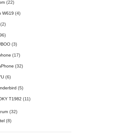
om
(22)
h W619
(4)
(2)
96)
UBOO
(3)
phone
(17)
aPhone
(32)
YU
(6)
nderbird
(5)
OKY T1982
(11)
trum
(32)
tel
(8)