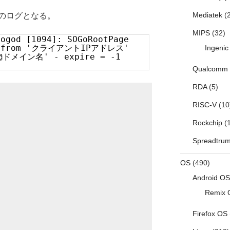
Mediatek
(2
のログとなる。
MIPS
(32)
sogod [1094]: SOGoRootPage
in from 'クライアントIPアドレス'
Ingenic
@ドメイン名' - expire = -1
Qualcomm
RDA
(5)
RISC-V
(10
Rockchip
(1
Spreadtru
OS
(490)
Android OS
Remix 
Firefox OS