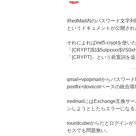
iRedMail内のパスワード文
というドキュメントが公開され
それによればmd5-cryptを使
「{CRYPT}$1$5ulpxxxx$VS
「{CRYPT}」という前置詞
qmail+vpopmailからパス
postfix+dovecotベースの統合
iredmailにはExchange
ンしようとしたらエラーになる
roundcubeからだとログインがで
セスでも問題無い。