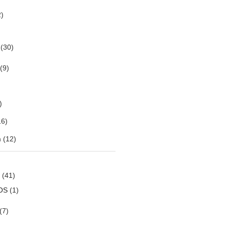
)
(30)
(9)
)
6)
m
(12)
(41)
OS
(1)
(7)