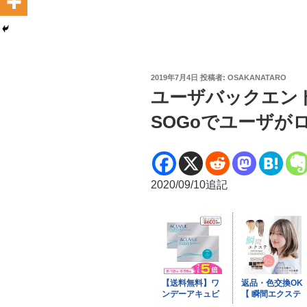
投
2019年7月4日
投稿者:
OSAKANATARO
稿
ユーザバックエンドがS
日:
SOGoでユーザが
2020/09/10追記