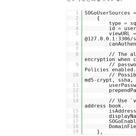
1
SOGoUserSources 
2
{
3
type = s
4
id = use
5
viewURL 
@127.0.0.1:3306/
6
canAuthe
7
8
// The a
encryption when 
9
// passw
Policies enabled
10
// Possi
md5-crypt, ssha,
11
userPass
12
prependP
13
14
// Use `
address book.
15
isAddres
16
displayN
17
SOGoEnab
18
DomainFi
19
},