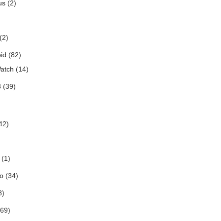
us
(2)
(2)
id
(82)
atch
(14)
3
(39)
42)
(1)
o
(34)
8)
69)