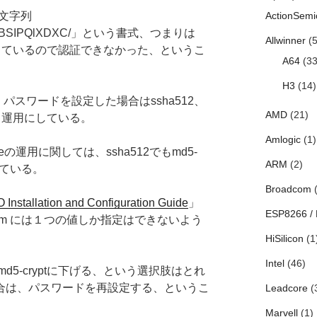
の文字列
ActionSemi
KxMPBSIPQlXDXC/」という書式、つまりは
Allwinner
(5
流用しているので認証できなかった、というこ
A64
(33
H3
(14)
しくパスワードを設定した場合はssha512、
AMD
(21)
いう運用にしている。
Amlogic
(1)
ndcubeの運用に関しては、ssha512でもmd5-
ARM
(2)
きている。
Broadcom
(
Installation and Configuration Guide
」
ESP8266 /
gorithm には１つの値しか指定はできないよう
HiSilicon
(1
Intel
(46)
5-cryptに下げる、という選択肢はとれ
場合は、パスワードを再設定する、というこ
Leadcore
(
Marvell
(1)