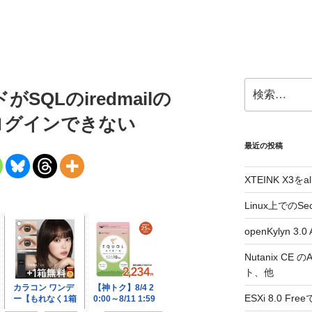
検
QLのiredmailの
索:
ログインできない
最近の投稿
XTEINK X3をa
Linux上でのSe
openKylyn 
Nutanix CE
ト、他
ESXi 8.0 F