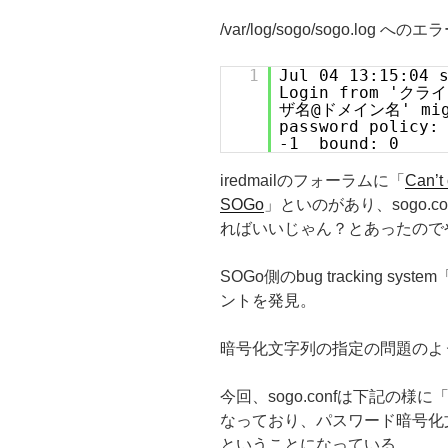
/var/log/sogo/sogo.lo
1
Jul 04 13:15:04 
Login from 'クラ
ザ名@ドメイン名' migh
password policy:
-1 bound: 0
iredmailのフォーラムに「
Can’t
SOGo
」といのがあり、sogo.conf
ればいいじゃん？とあったので
SOGo側のbug tracking system
ントを発見。
暗号化文字列の指定の問題のよ
今回、sogo.confは下記の様に「user
なっており、パスワード暗号化文
ということになっている。