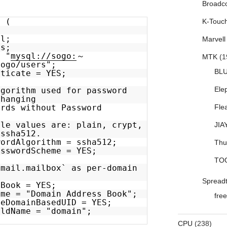
Broadc
= (
K-Touc
ql;
Marvell
rs;
= "
mysql://sogo:
～
MTK
(1
sogo/users";
BL
nticate = YES;
Ele
lgorithm used for password
changing
ords without Password
Fle
.
ble values are: plain, crypt,
JIA
 ssha512.
wordAlgorithm = ssha512;
Thu
asswordScheme = YES;
TO
vmail.mailbox` as per-domain
Spread
sBook = YES;
ame = "Domain Address Book";
free
leDomainBasedUID = YES;
eldName = "domain";
CPU
(238)