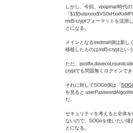
しかし、今回、vpopmail時代
「$1$5ulpxxxx$VS0xHxx
md5-cryptフォーマットを
とになる。
メインとなるiredmail側は新
移植したものはmd5-cryptと
ただ、postfix,dovecot,rou
cryptでも問題無くログインで
それに対してSOGo側は「
SOGO 
を見ると userPasswordAl
だ。
セキュリティを考えると全体をmd
ないので、SOGoを使いたい
とになる。