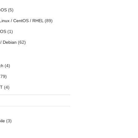
eOS
(5)
Linux / CentOS / RHEL
(89)
h OS
(1)
/ Debian
(62)
ch
(4)
79)
oT
(4)
ile
(3)