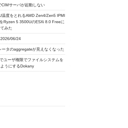
FreeでCIMサーバが起動しない
U温度をとれるAMD Zen4/Zen5 IPMI
erをRyzen 5 3500UのESXi 8.0 Freeに
してみた
026/06/24
レータのaggregateが見えなくなった
OS上でユーザ権限でファイルシステムを
うにするDokany