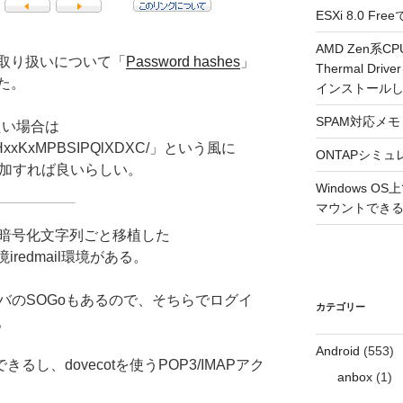
ESXi 8.0 
AMD Zen系CP
字列取り扱いについて「
Password hashes
」
Thermal Driv
た。
インストール
SPAM対応メモ 2
いたい場合は
0xHxxKxMPBSIPQlXDXC/」という風に
ONTAPシミュ
を追加すれば良いらしい。
Windows 
マウントできるよ
ワード暗号化文字列ごと移植した
環境iredmail環境がある。
互換サーバのSOGoもあるので、そちらでログイ
カテゴリー
。
Android
(553)
きるし、dovecotを使うPOP3/IMAPアク
anbox
(1)