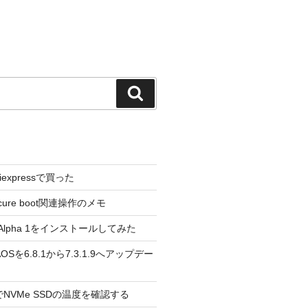
検
索
liexpressで買った
cure boot関連操作のメモ
3.0 Alpha 1をインストールしてみた
 のAOSを6.8.1から7.3.1.9へアップデー
reeでNVMe SSDの温度を確認する