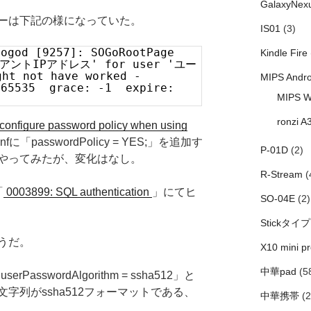
GalaxyNex
g へのエラーは下記の様になっていた。
IS01
(3)
sogod [9257]: SOGoRootPage
Kindle Fire
イアントIPアドレス' for user 'ユー
t not have worked -
MIPS Andro
 65535 grace: -1 expire:
MIPS W
ronzi A
 configure password policy when using
に「passwordPolicy = YES;」を追加す
P-01D
(2)
やってみたが、変化はなし。
R-Stream
(
「
0003899: SQL authentication
」にてヒ
SO-04E
(2)
Stickタイプ
うだ。
X10 mini pr
中華pad
(5
PasswordAlgorithm = ssha512」と
字列がssha512フォーマットである、
中華携帯
(2