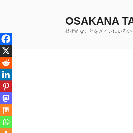
コ
ン
テ
OSAKANA 
ン
技術的なことをメインにいろい
ツ
へ
ス
キ
ッ
プ