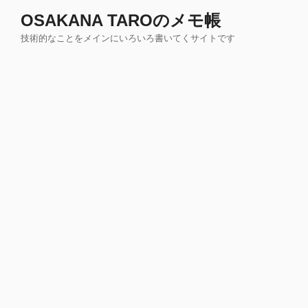
コ
OSAKANA TAROのメモ帳
ン
技術的なことをメインにいろいろ書いてくサイトです
テ
ン
ツ
へ
ス
キ
ッ
プ