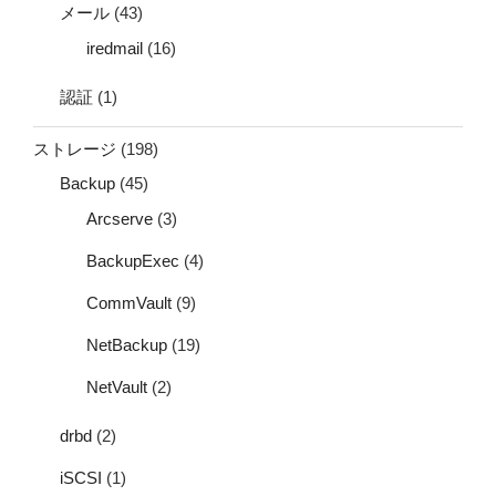
メール
(43)
iredmail
(16)
認証
(1)
ストレージ
(198)
Backup
(45)
Arcserve
(3)
BackupExec
(4)
CommVault
(9)
NetBackup
(19)
NetVault
(2)
drbd
(2)
iSCSI
(1)