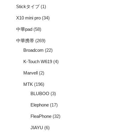
Stickタイプ
(1)
X10 mini pro
(34)
中華pad
(58)
中華携帯
(269)
Broadcom
(22)
K-Touch W619
(4)
Marvell
(2)
MTK
(196)
BLUBOO
(3)
Elephone
(17)
FleaPhone
(32)
JIAYU
(6)