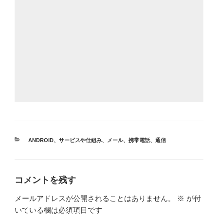
カ
ANDROID
、
サービスや仕組み
、
メール
、
携帯電話
、
通信
テ
ゴ
リ
ー
コメントを残す
メールアドレスが公開されることはありません。
※
が付
いている欄は必須項目です