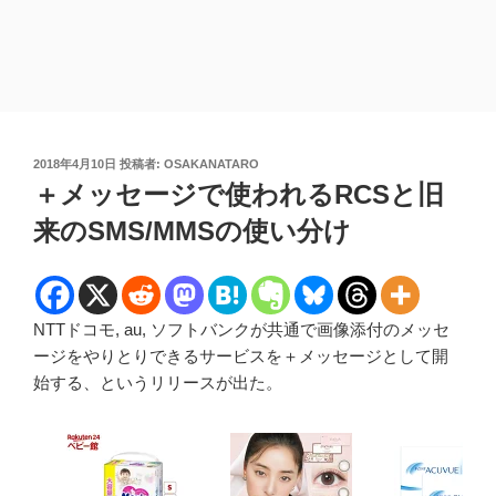
投
2018年4月10日
投稿者:
OSAKANATARO
稿
＋メッセージで使われるRCSと旧
日:
来のSMS/MMSの使い分け
NTTドコモ, au, ソフトバンクが共通で画像添付のメッセ
ージをやりとりできるサービスを＋メッセージとして開
始する、というリリースが出た。