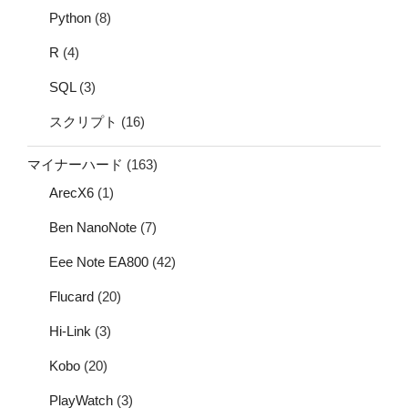
Python
(8)
R
(4)
SQL
(3)
スクリプト
(16)
マイナーハード
(163)
ArecX6
(1)
Ben NanoNote
(7)
Eee Note EA800
(42)
Flucard
(20)
Hi-Link
(3)
Kobo
(20)
PlayWatch
(3)