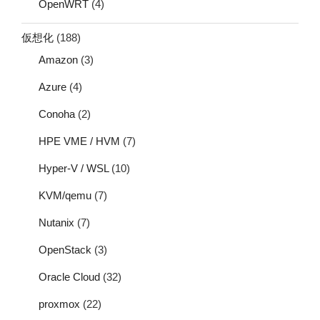
OpenWRT
(4)
仮想化
(188)
Amazon
(3)
Azure
(4)
Conoha
(2)
HPE VME / HVM
(7)
Hyper-V / WSL
(10)
KVM/qemu
(7)
Nutanix
(7)
OpenStack
(3)
Oracle Cloud
(32)
proxmox
(22)