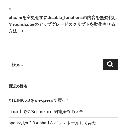
ビ
稿
ゲ
次
次
の
ー
php.iniを変更せずにdisable_functionsの内容を無効化し
投
シ
てroundcubeのアップグレードスクリプトを動作させる
稿
方法
ョ
ン
検
検
索
索:
最近の投稿
XTEINK X3をaliexpressで買った
Linux上でのSecure boot関連操作のメモ
openKylyn 3.0 Alpha 1をインストールしてみた