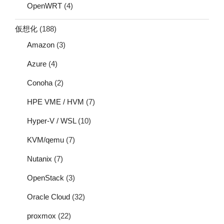
OpenWRT
(4)
仮想化
(188)
Amazon
(3)
Azure
(4)
Conoha
(2)
HPE VME / HVM
(7)
Hyper-V / WSL
(10)
KVM/qemu
(7)
Nutanix
(7)
OpenStack
(3)
Oracle Cloud
(32)
proxmox
(22)