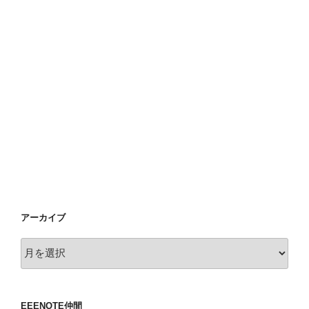
アーカイブ
ア
ー
カ
イ
EEENOTE仲間