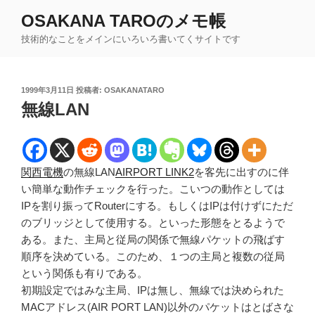
コ
OSAKANA TAROのメモ帳
ン
技術的なことをメインにいろいろ書いてくサイトです
テ
ン
ツ
投
1999年3月11日
投稿者:
OSAKANATARO
へ
稿
無線LAN
ス
日:
キ
ッ
プ
関西電機
の無線LAN
AIRPORT LINK2
を客先に出すのに伴
い簡単な動作チェックを行った。こいつの動作としては
IPを割り振ってRouterにする。もしくはIPは付けずにただ
のブリッジとして使用する。といった形態をとるようで
ある。また、主局と従局の関係で無線パケットの飛ばす
順序を決めている。このため、１つの主局と複数の従局
という関係も有りである。
初期設定ではみな主局、IPは無し、無線では決められた
MACアドレス(AIR PORT LAN)以外のパケットはとばさな