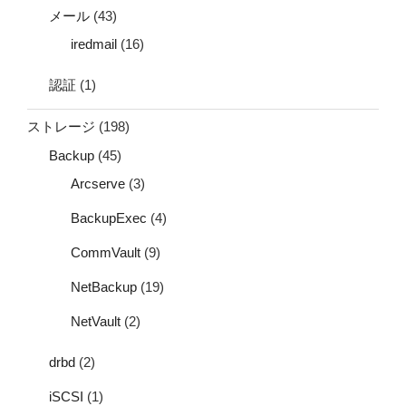
メール
(43)
iredmail
(16)
認証
(1)
ストレージ
(198)
Backup
(45)
Arcserve
(3)
BackupExec
(4)
CommVault
(9)
NetBackup
(19)
NetVault
(2)
drbd
(2)
iSCSI
(1)