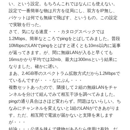
い、という設定。もちろんこれではなんにも使えない。
設定で一番簡単な物は片方を従局にし、双方をIP無し、
パケットは何でも無線で飛ばす、というもの。この設定
で実験を行った。
さて、気になる速度・・・カタログスペックでは
1.2Mbps。簡単なところでpingをとばしてみました。普段
10MbpsのLANでpingをとばすと遅くとも10ms以内に返事
が返ってきます。が、間に無線LANが入ると早くても
16msかかり平均では32mb、最大は300msという結果に
なりました。確かに遅い。
まあ、2.4GB帯のスペクトラム拡散方式だから1.2Mbpsで
ているんですが・・・なにぶん・・・
複数セットあったので、隣接して２組の無線LANをチャ
ンネルを分けて組んでみて相互干渉を調べてみました。
pingの通り具合はさほど変わらず。問題はないらしい。ち
なみにチャンネルを変えないと1組のLANができあがりま
す。ただ、相互間で電波が届かないと支障を来します
が・・・
結論・・・公道を挟んで建物があるなら使用は有効。だ