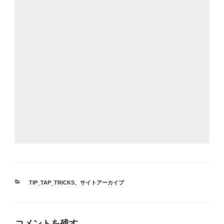
カ
TIP_TAP_TRICKS
、
サイトアーカイブ
テ
ゴ
リ
ー
コメントを残す