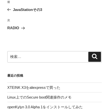
前
前
稿
の
JavaStationその3
ナ
投
ビ
稿
次
次
ゲ
の
RADIO
投
ー
稿
シ
ョ
ン
検
検
索
索:
最近の投稿
XTEINK X3をaliexpressで買った
Linux上でのSecure boot関連操作のメモ
openKylyn 3.0 Alpha 1をインストールしてみた