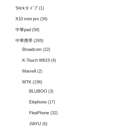
Stickタイプ
(1)
X10 mini pro
(34)
中華pad
(58)
中華携帯
(269)
Broadcom
(22)
K-Touch W619
(4)
Marvell
(2)
MTK
(196)
BLUBOO
(3)
Elephone
(17)
FleaPhone
(32)
JIAYU
(6)