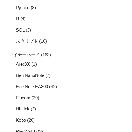
Python
(8)
R
(4)
SQL
(3)
スクリプト
(16)
マイナーハード
(163)
ArecX6
(1)
Ben NanoNote
(7)
Eee Note EA800
(42)
Flucard
(20)
Hi-Link
(3)
Kobo
(20)
PlayWatch
(3)