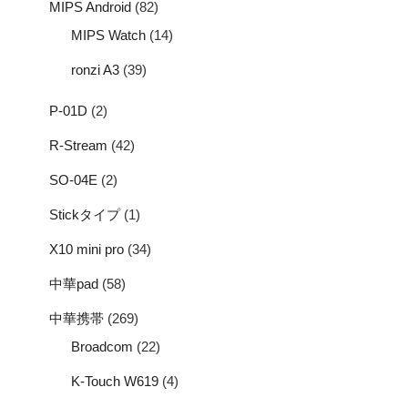
MIPS Android
(82)
MIPS Watch
(14)
ronzi A3
(39)
P-01D
(2)
R-Stream
(42)
SO-04E
(2)
Stickタイプ
(1)
X10 mini pro
(34)
中華pad
(58)
中華携帯
(269)
Broadcom
(22)
K-Touch W619
(4)