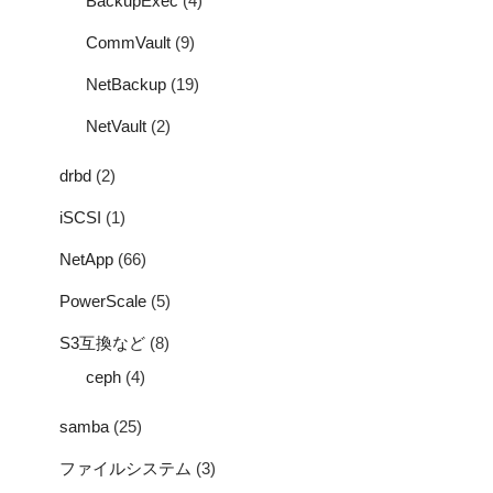
BackupExec
(4)
CommVault
(9)
NetBackup
(19)
NetVault
(2)
drbd
(2)
iSCSI
(1)
NetApp
(66)
PowerScale
(5)
S3互換など
(8)
ceph
(4)
samba
(25)
ファイルシステム
(3)