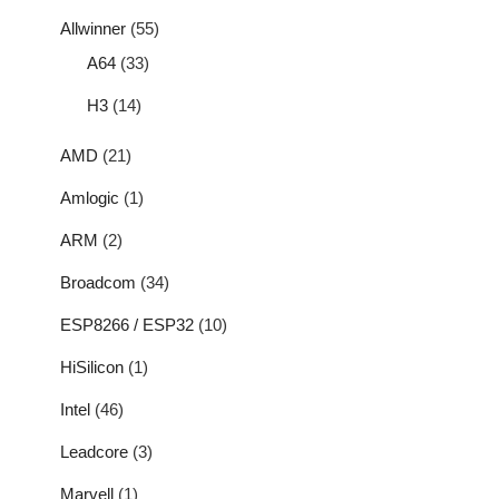
Allwinner
(55)
A64
(33)
H3
(14)
AMD
(21)
Amlogic
(1)
ARM
(2)
Broadcom
(34)
ESP8266 / ESP32
(10)
HiSilicon
(1)
Intel
(46)
Leadcore
(3)
Marvell
(1)