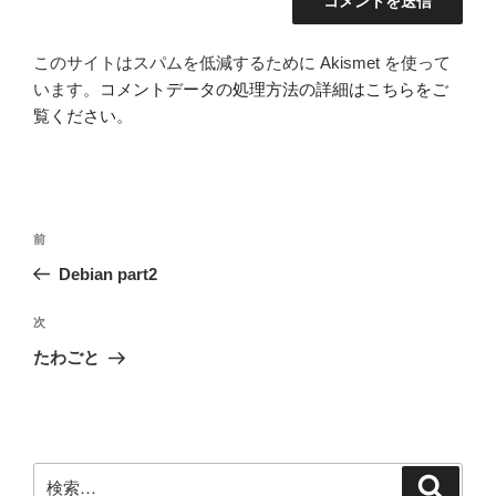
このサイトはスパムを低減するために Akismet を使って
います。
コメントデータの処理方法の詳細はこちらをご
覧ください
。
投
前
前
稿
の
Debian part2
ナ
投
ビ
稿
次
次
ゲ
の
たわごと
投
ー
稿
シ
ョ
ン
検
検