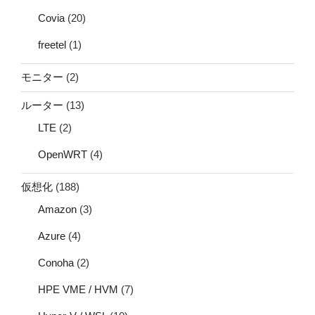
Covia
(20)
freetel
(1)
モニター
(2)
ルーター
(13)
LTE
(2)
OpenWRT
(4)
仮想化
(188)
Amazon
(3)
Azure
(4)
Conoha
(2)
HPE VME / HVM
(7)