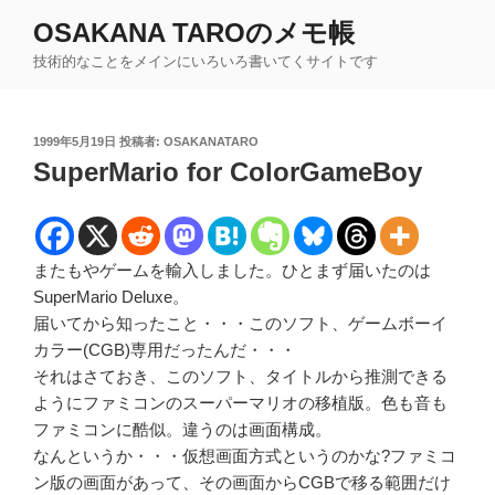
コ
OSAKANA TAROのメモ帳
ン
技術的なことをメインにいろいろ書いてくサイトです
テ
ン
ツ
投
1999年5月19日
投稿者:
OSAKANATARO
へ
稿
SuperMario for ColorGameBoy
ス
日:
キ
ッ
プ
またもやゲームを輸入しました。ひとまず届いたのは
SuperMario Deluxe。
届いてから知ったこと・・・このソフト、ゲームボーイ
カラー(CGB)専用だったんだ・・・
それはさておき、このソフト、タイトルから推測できる
ようにファミコンのスーパーマリオの移植版。色も音も
ファミコンに酷似。違うのは画面構成。
なんというか・・・仮想画面方式というのかな?ファミコ
ン版の画面があって、その画面からCGBで移る範囲だけ