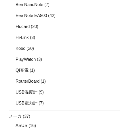
Ben NanoNote
(7)
Eee Note EA800
(42)
Flucard
(20)
Hi-Link
(3)
Kobo
(20)
PlayWatch
(3)
Qi充電
(1)
RouterBoard
(1)
USB温度計
(9)
USB電力計
(7)
メーカ
(37)
ASUS
(16)