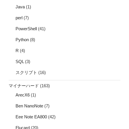
Java
(1)
perl
(7)
PowerShell
(41)
Python
(8)
R
(4)
SQL
(3)
スクリプト
(16)
マイナーハード
(163)
ArecX6
(1)
Ben NanoNote
(7)
Eee Note EA800
(42)
Flucard
(20)