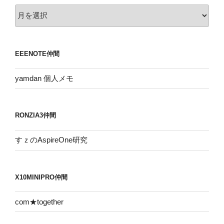
ア
ー
カ
イ
EEENOTE仲間
ブ
yamdan 個人メモ
RONZIA3仲間
すｚのAspireOne研究
X10MINIPRO仲間
com★together