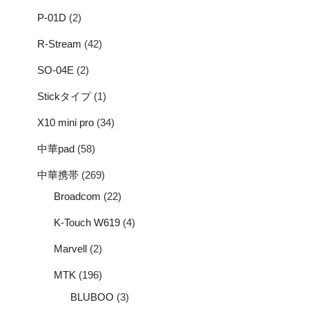
P-01D
(2)
R-Stream
(42)
SO-04E
(2)
Stickタイプ
(1)
X10 mini pro
(34)
中華pad
(58)
中華携帯
(269)
Broadcom
(22)
K-Touch W619
(4)
Marvell
(2)
MTK
(196)
BLUBOO
(3)