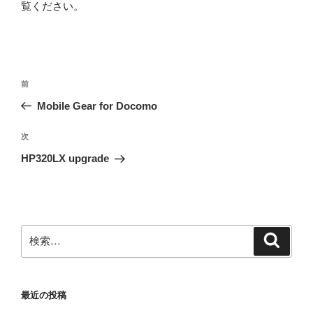
覧ください
。
投
前
前
稿
の
Mobile Gear for Docomo
ナ
投
ビ
稿
次
次
ゲ
の
HP320LX upgrade
投
ー
稿
シ
ョ
ン
検
検
索
索:
最近の投稿