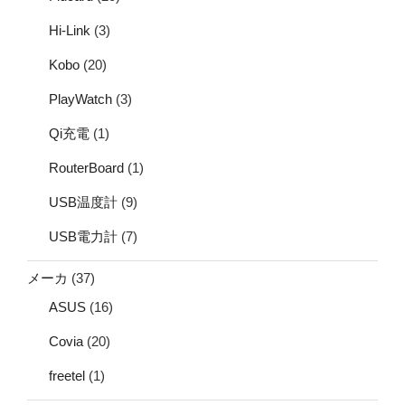
Hi-Link
(3)
Kobo
(20)
PlayWatch
(3)
Qi充電
(1)
RouterBoard
(1)
USB温度計
(9)
USB電力計
(7)
メーカ
(37)
ASUS
(16)
Covia
(20)
freetel
(1)