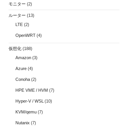
モニター
(2)
ルーター
(13)
LTE
(2)
OpenWRT
(4)
仮想化
(188)
Amazon
(3)
Azure
(4)
Conoha
(2)
HPE VME / HVM
(7)
Hyper-V / WSL
(10)
KVM/qemu
(7)
Nutanix
(7)