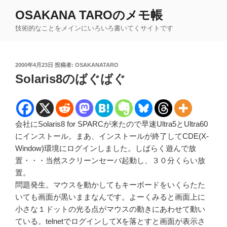
コ
OSAKANA TAROのメモ帳
ン
技術的なことをメインにいろいろ書いてくサイトです
テ
ン
ツ
投
2000年4月23日
投稿者:
OSAKANATARO
へ
稿
Solaris8のばぐばぐ
ス
日:
キ
ッ
プ
会社にSolaris8 for SPARCが来たので早速Ultra5とUltra60
にインストール。まあ、インストールが終了してCDE(X-
Window)環境にログインしました。しばらく遊んで放
置・・・当然スクリーンセーバ起動し、３０分くらい放
置。
問題発生。マウスを動かしてもキーボードをいくらたた
いても画面が黒いままなんです。よーくみると画面上に
小さな１ドットの光る点がマウスの動きにあわせて動い
ている。telnetでログインしてXを落とすと画面が表示さ