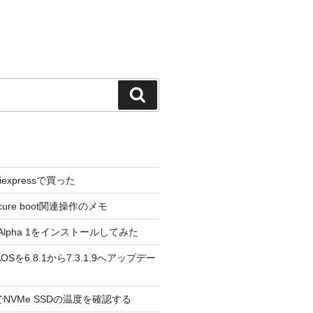
検
索
liexpressで買った
cure boot関連操作のメモ
3.0 Alpha 1をインストールしてみた
 のAOSを6.8.1から7.3.1.9へアップデー
reeでNVMe SSDの温度を確認する