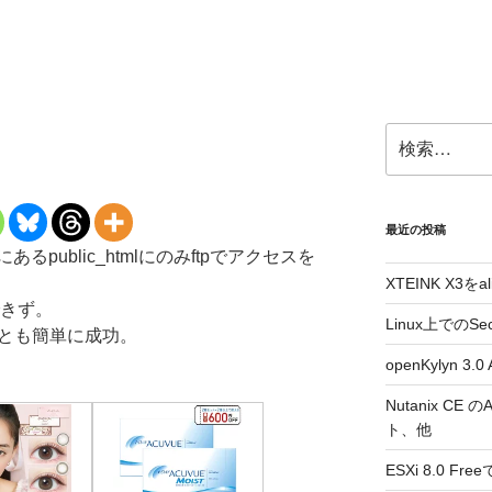
検
索:
最近の投稿
public_htmlにのみftpでアクセスを
XTEINK X3をa
できず。
Linux上でのSe
でいとも簡単に成功。
openKylyn 
Nutanix CE
ト、他
ESXi 8.0 F