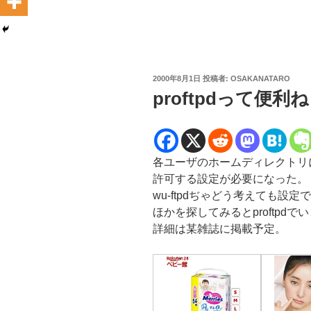
投
2000年8月1日
投稿者:
OSAKANATARO
稿
proftpdって便利ね
日:
各ユーザのホームディレクトリにある
許可する設定が必要になった。
wu-ftpdぢゃどう考えても設定
ほかを探してみるとproftpd
詳細は某雑誌に掲載予定。