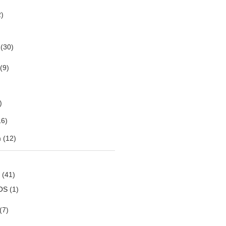
)
(30)
(9)
)
6)
m
(12)
(41)
OS
(1)
(7)