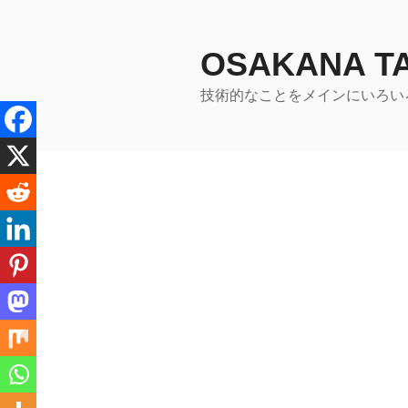
コ
ン
テ
OSAKANA 
ン
技術的なことをメインにいろい
ツ
へ
ス
キ
ッ
プ