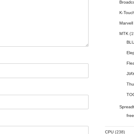
Broadc
K-Touc
Marvell
MTK
(1
BL
Ele
Fle
JIA
Thu
TO
Spread
free
CPU
(238)