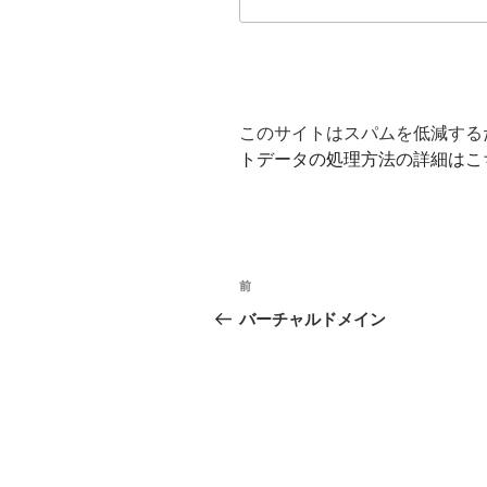
このサイトはスパムを低減するため
トデータの処理方法の詳細はこ
投
前
前
稿
の
バーチャルドメイン
投
ナ
稿
ビ
ゲ
ー