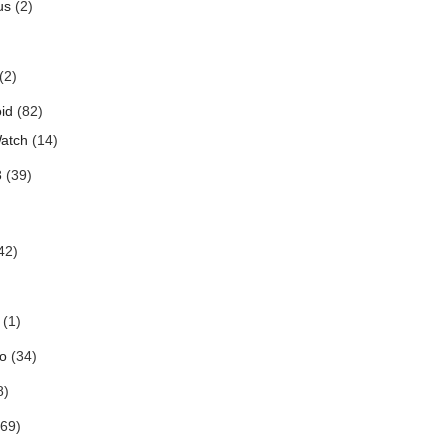
us
(2)
(2)
id
(82)
atch
(14)
3
(39)
42)
(1)
o
(34)
8)
69)