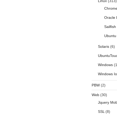
Linux
(313)
Chrom
Oracle 
Sailfis
Ubuntu 
Solaris
(6)
UbuntuTou
Windows
(1
Windows I
PBW
(2)
Web
(30)
Jquery Mob
SSL
(8)