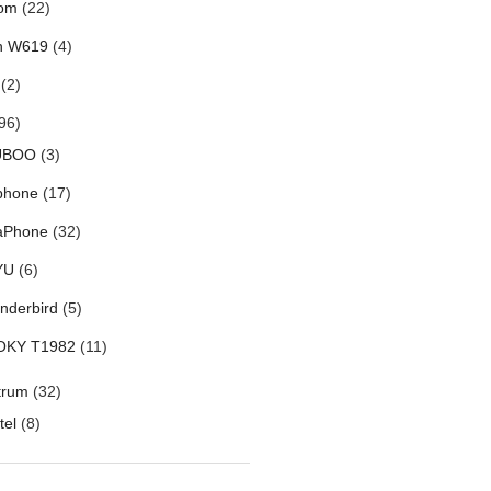
om
(22)
h W619
(4)
(2)
96)
UBOO
(3)
phone
(17)
aPhone
(32)
YU
(6)
nderbird
(5)
OKY T1982
(11)
trum
(32)
tel
(8)