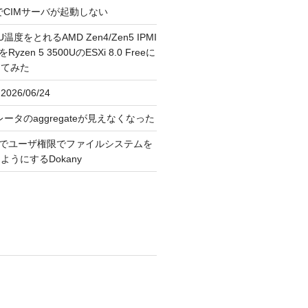
FreeでCIMサーバが起動しない
U温度をとれるAMD Zen4/Zen5 IPMI
erをRyzen 5 3500UのESXi 8.0 Freeに
してみた
026/06/24
レータのaggregateが見えなくなった
OS上でユーザ権限でファイルシステムを
うにするDokany