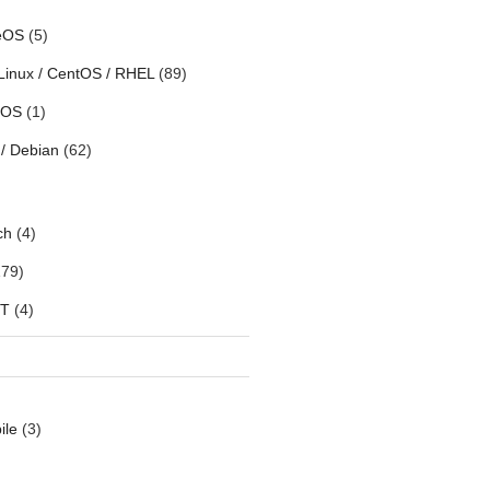
eOS
(5)
Linux / CentOS / RHEL
(89)
h OS
(1)
/ Debian
(62)
ch
(4)
79)
oT
(4)
ile
(3)