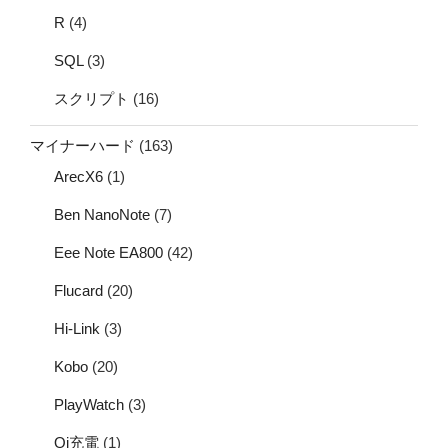
R
(4)
SQL
(3)
スクリプト
(16)
マイナーハード
(163)
ArecX6
(1)
Ben NanoNote
(7)
Eee Note EA800
(42)
Flucard
(20)
Hi-Link
(3)
Kobo
(20)
PlayWatch
(3)
Qi充電
(1)