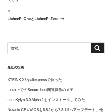
ビ
稿
ゲ
次
次
の
ー
LicheePi OneとLicheePi Zero
投
シ
稿
ョ
ン
検
検
索
索:
最近の投稿
XTEINK X3をaliexpressで買った
Linux上でのSecure boot関連操作のメモ
openKylyn 3.0 Alpha 1をインストールしてみた
Nutanix CE のAOSを6.8.1から7.3.1.9へアップデート、他