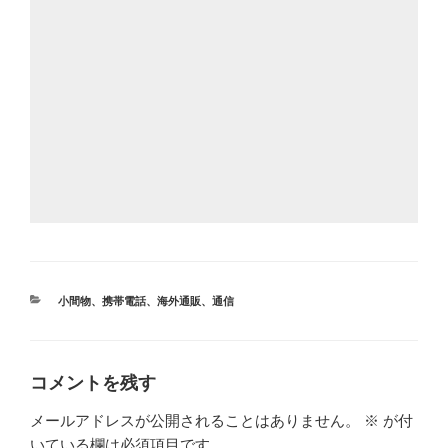
カ
小間物
、
携帯電話
、
海外通販
、
通信
テ
ゴ
リ
ー
コメントを残す
メールアドレスが公開されることはありません。
※
が付
いている欄は必須項目です