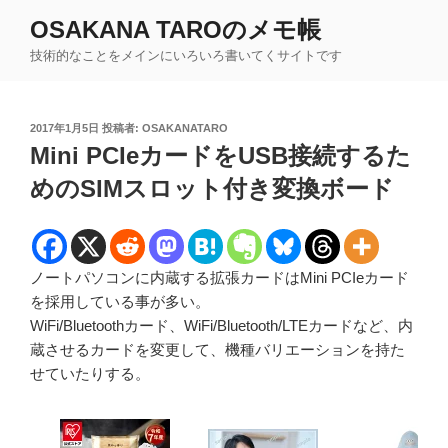
コ
OSAKANA TAROのメモ帳
ン
技術的なことをメインにいろいろ書いてくサイトです
テ
ン
ツ
投
2017年1月5日
投稿者:
OSAKANATARO
へ
稿
Mini PCIeカードをUSB接続するた
ス
日:
キ
めのSIMスロット付き変換ボード
ッ
プ
ノートパソコンに内蔵する拡張カードはMini PCIeカード
を採用している事が多い。
WiFi/Bluetoothカード、WiFi/Bluetooth/LTEカードなど、内
蔵させるカードを変更して、機種バリエーションを持た
せていたりする。