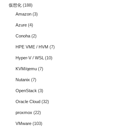
仮想化
(188)
Amazon
(3)
Azure
(4)
Conoha
(2)
HPE VME / HVM
(7)
Hyper-V / WSL
(10)
KVM/qemu
(7)
Nutanix
(7)
OpenStack
(3)
Oracle Cloud
(32)
proxmox
(22)
VMware
(103)