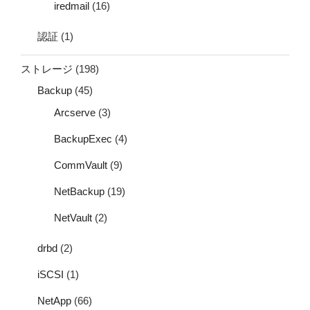
iredmail
(16)
認証
(1)
ストレージ
(198)
Backup
(45)
Arcserve
(3)
BackupExec
(4)
CommVault
(9)
NetBackup
(19)
NetVault
(2)
drbd
(2)
iSCSI
(1)
NetApp
(66)