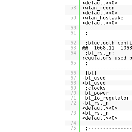
<default><0>
58
+wlan_regon =
<default><0>
59
+wlan_hostwake
<default><0>
60
61
;--------------
----------------
62
;bluetooth conf
63
@@ -1068,11 +106
64
;bt_rst_n: p
regulators used 
65
;--------------
----------------
66
[bt]
67
-bt_used
68
+bt_used
69
;clock
70
bt_powe
71
bt_io_regula
72
-bt_rst_n = 
<default><0>
73
+bt_rst_n = 
<default><0>
74
75
;--------------