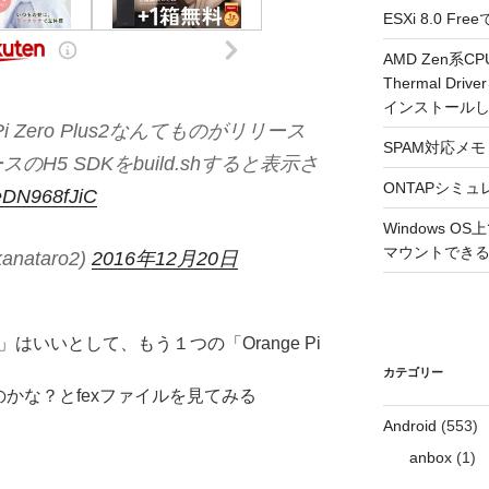
ESXi 8.0 
AMD Zen系CP
Thermal Driv
インストール
e Pi Zero Plus2なんてものがリリース
SPAM対応メモ 2
ースのH5 SDKをbuild.shすると表示さ
ONTAPシミュ
/eDN968fJiC
Windows 
マウントできるよ
anataro2)
2016年12月20日
ma」はいいとして、もう１つの「Orange Pi
カテゴリー
なのかな？とfexファイルを見てみる
Android
(553)
anbox
(1)
ド