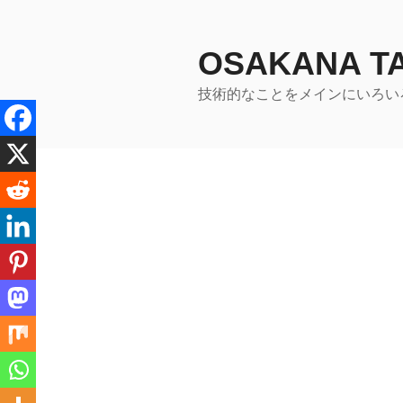
コ
ン
テ
OSAKANA 
ン
技術的なことをメインにいろい
ツ
へ
ス
キ
ッ
プ