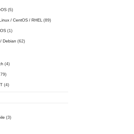
eOS
(5)
Linux / CentOS / RHEL
(89)
h OS
(1)
/ Debian
(62)
ch
(4)
79)
oT
(4)
ile
(3)