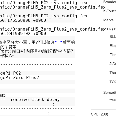
Broadc
nfig/OrangePiH5_PC2_sys_config.fex
nfig/OrangePiH5_Zero_Plus2_sys_config.fex
K-Touc
nfig/OrangePiH5_PC2_sys_config.fex
50.176568908 +0900
Marvell
onfig/OrangePiH5_Zero_Plus2_sys_config.fex
MTK
(1
56.841989102 +0900
BL
字符串区分大小写，用?可以修改
"="
后面的
Ele
面的字符串
Port:端口+?内序号<功能分配><内部?
Fle
?平状?>
-----------------------------
JIA
-----------------------------
-
ngePi PC2
Thu
ngePi Zero Plus2
TO
Spread
 @@
 receive clock delay:
free
31 ;
-----------------------------
-------------------;
CPU
(238)