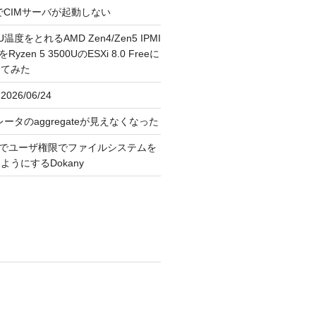
FreeでCIMサーバが起動しない
U温度をとれるAMD Zen4/Zen5 IPMI
erをRyzen 5 3500UのESXi 8.0 Freeに
してみた
026/06/24
レータのaggregateが見えなくなった
OS上でユーザ権限でファイルシステムを
うにするDokany