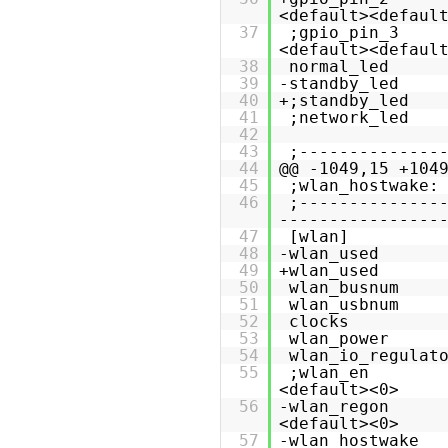
<default><defaul
37
;gpio_pin_
<default><defaul
38
normal_
39
-standby_
40
+;standby
41
;network
42
43
;--------------
44
@@ -1049,15 +104
45
;wlan_hostwake
46
;--------------
----------------
47
[wlan]
48
-wlan_use
49
+wlan_use
50
wlan_busnu
51
wlan_usbnu
52
clocks
53
wlan_pow
54
wlan_io_regul
55
;wlan_en = 
<default><0>
56
-wlan_regon =
<default><0>
57
-wlan_hostwake