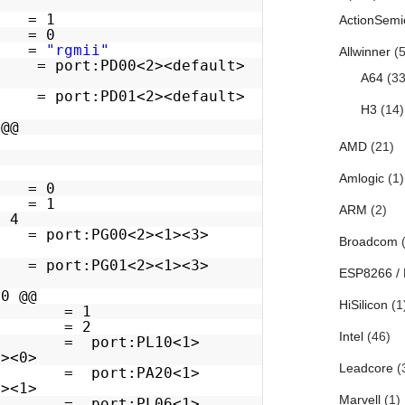
 = 1
ActionSemi
 = 0
e =
"rgmii"
Allwinner
(5
 port:PD00<2><default>
A64
(33
 port:PD01<2><default>
H3
(14)
 @@
AMD
(21)
Amlogic
(1)
 = 0
 = 1
ARM
(2)
 4
port:PG00<2><1><3>
Broadcom
(
port:PG01<2><1><3>
ESP8266 /
10 @@
HiSilicon
(1
ed = 1
m = 2
Intel
(46)
 = port:PL10<1>
t><0>
Leadcore
(
 = port:PA20<1>
t><1>
Marvell
(1)
 = port:PL06<1>