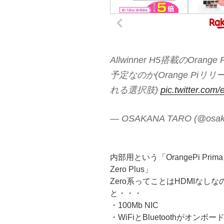
Allwinner H5搭載のOrang
予定なのか(Orange Piリリ
れる選択肢)
pic.twitter.com
— OSAKANA TARO (@osak
内部用という「OrangePi Pri
Zero Plus」
Zero系ってことはHDMIなし
と・・・
・100Mb NIC
・WiFiとBluetoothがオンボー