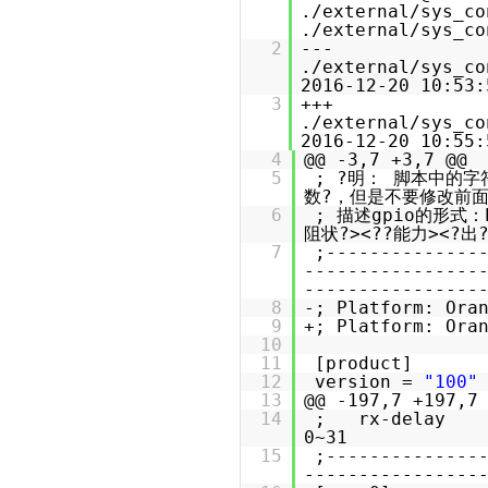
./external/sys_co
./external/sys_co
2
---
./external/sys_co
2016-12-20 10:53:
3
+++
./external/sys_c
2016-12-20 10:55:
4
@@ -3,7 +3,7 @@
5
; ?明： 脚本中的
数?，但是不要修改前
6
; 描述gpio的形式：
阻状?><??能力><?出
7
;--------------
----------------
----------------
8
-; Platform: Ora
9
+; Platform: Ora
10
11
[product]
12
version =
"100"
13
@@ -197,7 +197,7
14
; rx-delay --
0~
15
;--------------
----------------