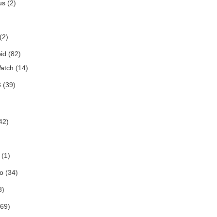
us
(2)
(2)
id
(82)
atch
(14)
3
(39)
42)
(1)
o
(34)
8)
69)