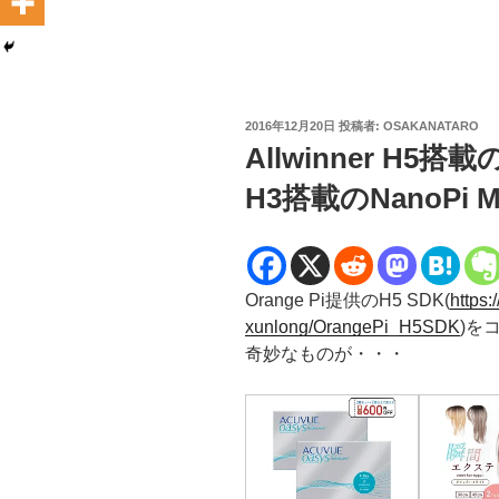
投
2016年12月20日
投稿者:
OSAKANATARO
稿
Allwinner H5搭載の
日:
H3搭載のNanoPi M1
Orange Pi提供のH5 SDK(
https:
xunlong/OrangePi_H5SDK
)を
奇妙なものが・・・