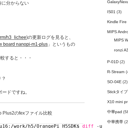
GalaxyNex
特に分からない
IS01
(3)
Kindle Fire
MIPS Andro
yarm/h3_lichee
)の更新ログを見ると、
MIPS W
w board nanopi-m1-plus
」というもの
ronzi A
を比較すると・・・
P-01D
(2)
ド
R-Stream
(
り？
SO-04E
(2)
Stickタイプ
場のボードですね。
X10 mini pr
中華pad
(5
Zero Plus2のfexファイル比較
中華携帯
(2
tu16:/work/h5/OrangePi_H5SDK$
diff
-u