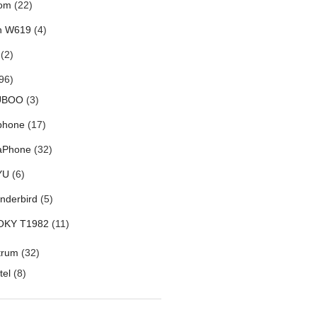
om
(22)
h W619
(4)
(2)
96)
UBOO
(3)
phone
(17)
aPhone
(32)
YU
(6)
nderbird
(5)
OKY T1982
(11)
trum
(32)
tel
(8)