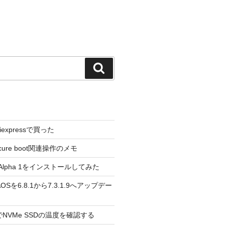
検
索
liexpressで買った
cure boot関連操作のメモ
3.0 Alpha 1をインストールしてみた
 のAOSを6.8.1から7.3.1.9へアップデー
reeでNVMe SSDの温度を確認する