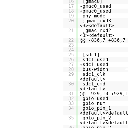
16
[gmac0]
17
-gmac0_used
18
+gmac0_used
19
phy-mod
20
;gmac_rxd3 =
<3><default>
21
;gmac_rxd2 =
<3><default>
22
@@ -836,7 +836,7
23
24
25
[sdc1]
26
-sdc1_used
27
+sdc1_used
28
bus-width =
29
sdc1_clk = 
<default>
30
sdc1_cmd = 
<default>
31
@@ -929,10 +929,
32
gpio_us
33
gpio_nu
34
gpio_pin_1
<default><defaul
35
-gpio_pin_2
<default><defaul
36
+gpio_pin_2