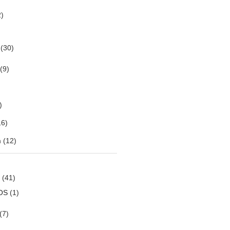
)
(30)
(9)
)
6)
m
(12)
(41)
OS
(1)
(7)