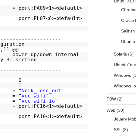
Linux
(313)
 port:PA09<1><default>
Chrom
 = port:PL07<6><default>
Oracle 
Sailfis
-----------------------------
---------------------
Ubuntu 
iguration
8,11 @@
ower up/down internal
Solaris
(6)
by BT section
-----------------------------
UbuntuTou
---------------------
Windows
(1
 = 0
 = 1
Windows I
s =
"&clk_losc_out"
r =
"vcc-wifi"
PBW
(2)
tor =
"vcc-wifi-io"
port:PC16<1><default>
Web
(30)
port:PA10<1><default>
Jquery Mob
SSL
(8)
-----------------------------