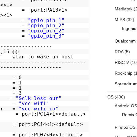
t><1>
Mediatek
(2
3 = port:PA13<1>
t><1>
MIPS
(32)
led =
"gpio_pin_1"
led =
"gpio_pin_2"
Ingenic
_led =
"gpio_pin_2"
_led =
"gpio_pin_3"
Qualcomm
------------------
9,15 @@
RDA
(5)
: wlan to wake-up host
-----------------------------
RISC-V
(10
---------------------
Rockchip
(1
d = 0
d = 1
Spreadtru
m = 1
m = 3
OS
(490)
 =
"&clk_losc_out"
er =
"vcc-wifi"
Android OS
ator =
"vcc-wifi-io"
port:PC14<1><default>
Remix 
 port:PC14<1><default>
Firefox OS
 = port:PL07<0><default>