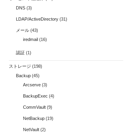
DNS
(3)
LDAP/ActiveDirectory
(31)
メール
(43)
iredmail
(16)
認証
(1)
ストレージ
(198)
Backup
(45)
Arcserve
(3)
BackupExec
(4)
CommVault
(9)
NetBackup
(19)
NetVault
(2)