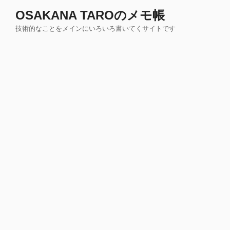
コ
OSAKANA TAROのメモ帳
ン
技術的なことをメインにいろいろ書いてくサイトです
テ
ン
ツ
へ
ス
キ
ッ
プ