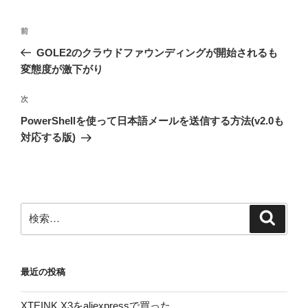
投
前
前
稿
の
GOLE2のクラウドファウンディングが開始されるも
ナ
投
変態度が激下がり
ビ
稿
ゲ
次
次
の
ー
PowerShellを使って日本語メールを送信する方法(v2.0も
投
シ
対応する版)
稿
ョ
ン
検
検
索
索:
最近の投稿
XTEINK X3をaliexpressで買った