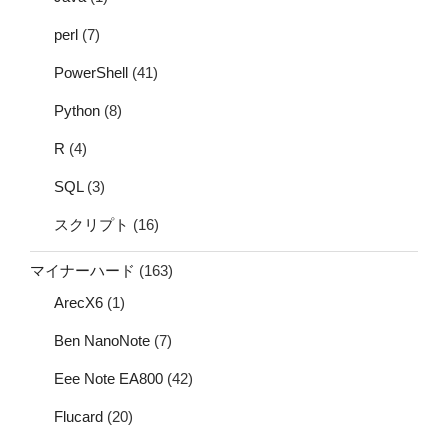
perl
(7)
PowerShell
(41)
Python
(8)
R
(4)
SQL
(3)
スクリプト
(16)
マイナーハード
(163)
ArecX6
(1)
Ben NanoNote
(7)
Eee Note EA800
(42)
Flucard
(20)