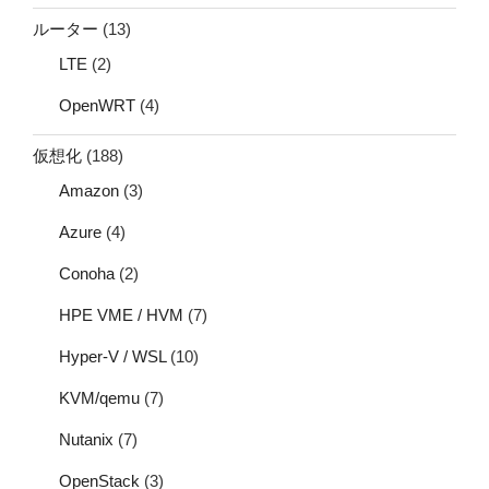
ルーター
(13)
LTE
(2)
OpenWRT
(4)
仮想化
(188)
Amazon
(3)
Azure
(4)
Conoha
(2)
HPE VME / HVM
(7)
Hyper-V / WSL
(10)
KVM/qemu
(7)
Nutanix
(7)
OpenStack
(3)