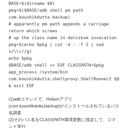
BASE=$(dirname $0)
pkg=$($BASE/adb shell pm path
com.koushikdutta.backup)
# apparently pm path appends a carriage
return which screws
# up the class name in dalvikvm invocation
pkg=$(echo $pkg | cut -d : -f 2 | sed
s/\\r//g)
echo $pkg
$BASE/adb shell << EOF CLASSPATH=$pkg
app_process /system/bin
com.koushikdutta.shellproxy.ShellRunner2 $@
& exit EOF
(1)adbコマンドで、Heliumアプリ
(com.koushikdutta.backup)がインストールされているパス
名調査
(2)そのパス名をCLASSPATH環境変数に指定して、コマ
ンド実行