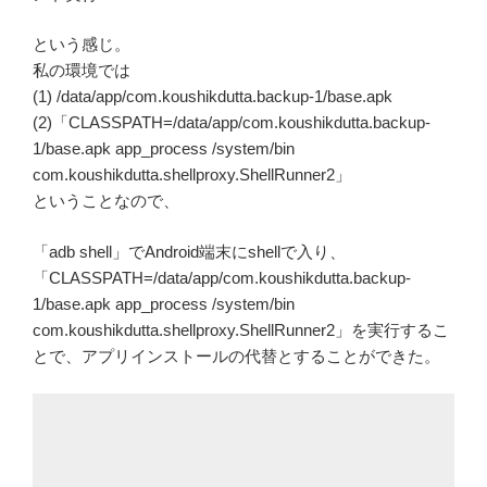
という感じ。
私の環境では
(1) /data/app/com.koushikdutta.backup-1/base.apk
(2)「CLASSPATH=/data/app/com.koushikdutta.backup-
1/base.apk app_process /system/bin
com.koushikdutta.shellproxy.ShellRunner2」
ということなので、
「adb shell」でAndroid端末にshellで入り、
「CLASSPATH=/data/app/com.koushikdutta.backup-
1/base.apk app_process /system/bin
com.koushikdutta.shellproxy.ShellRunner2」を実行するこ
とで、アプリインストールの代替とすることができた。