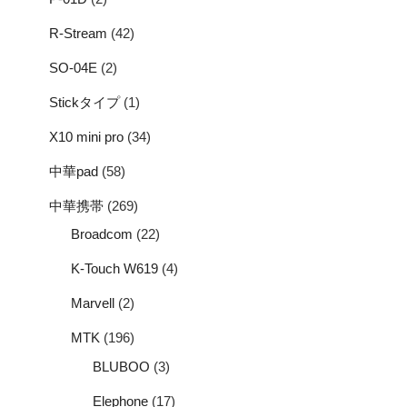
R-Stream
(42)
SO-04E
(2)
Stickタイプ
(1)
X10 mini pro
(34)
中華pad
(58)
中華携帯
(269)
Broadcom
(22)
K-Touch W619
(4)
Marvell
(2)
MTK
(196)
BLUBOO
(3)
Elephone
(17)