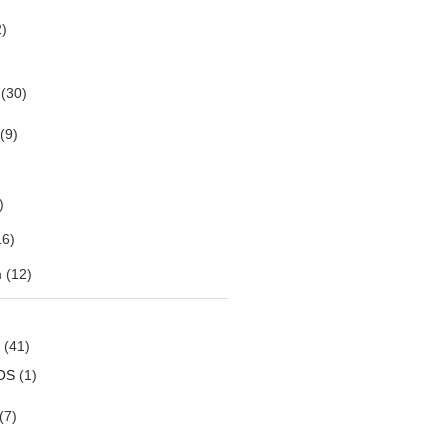
)
(30)
(9)
)
6)
m
(12)
(41)
OS
(1)
(7)