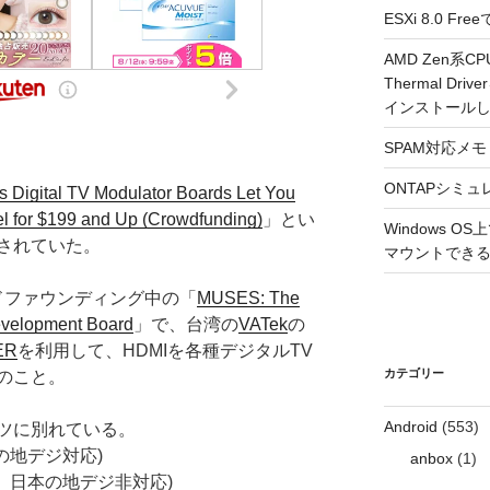
ESXi 8.0 
AMD Zen系CP
Thermal Driv
インストール
SPAM対応メモ 2
ONTAPシミュ
 Digital TV Modulator Boards Let You
 for $199 and Up (Crowdfunding)
」とい
Windows 
されていた。
マウントできるよ
クラウドファウンディング中の「
MUSES: The
evelopment Board
」で、台湾の
VATek
の
ER
を利用して、HDMIを各種デジタルTV
カテゴリー
のこと。
Android
(553)
ツに別れている。
本の地デジ対応)
anbox
(1)
ド、日本の地デジ非対応)