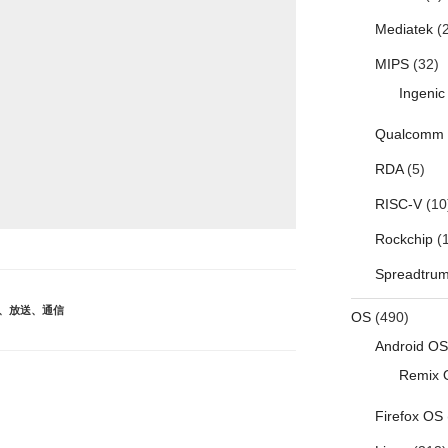
Mediatek
(2
MIPS
(32)
Ingenic
Qualcomm
RDA
(5)
RISC-V
(10
Rockchip
(1
Spreadtru
、
放送
、
通信
OS
(490)
Android OS
Remix 
Firefox OS