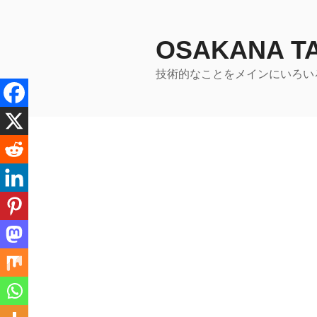
コ
ン
テ
OSAKANA 
ン
技術的なことをメインにいろい
ツ
へ
ス
キ
ッ
プ