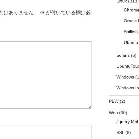
Linux
(313)
Chrom
とはありません。
※
が付いている欄は必
Oracle 
Sailfis
Ubuntu 
Solaris
(6)
UbuntuTou
Windows
(1
Windows I
PBW
(2)
Web
(30)
Jquery Mob
SSL
(8)