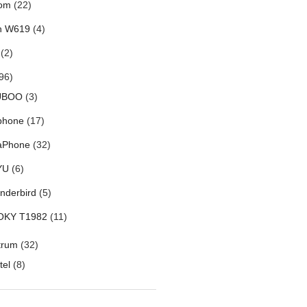
om
(22)
h W619
(4)
(2)
96)
UBOO
(3)
phone
(17)
aPhone
(32)
YU
(6)
nderbird
(5)
OKY T1982
(11)
trum
(32)
tel
(8)