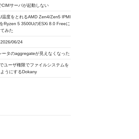
FreeでCIMサーバが起動しない
U温度をとれるAMD Zen4/Zen5 IPMI
erをRyzen 5 3500UのESXi 8.0 Freeに
してみた
026/06/24
レータのaggregateが見えなくなった
OS上でユーザ権限でファイルシステムを
うにするDokany