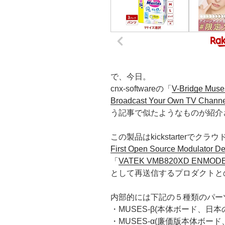
で、今日。
cnx-softwareの「
V-Bridge Muses
Broadcast Your Own TV Channel
う記事で似たようなものが紹介
この製品はkickstarterで
First Open Source Modulator D
「
VATEK VMB820XD ENMOD
として再送信するプロダクトと
内部的には下記の５種類のパー
・MUSES-β(本体ボード、日
・MUSES-α(廉価版本体ボー