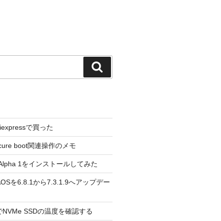
検
索
liexpressで買った
cure boot関連操作のメモ
3.0 Alpha 1をインストールしてみた
 のAOSを6.8.1から7.3.1.9へアップデー
reeでNVMe SSDの温度を確認する