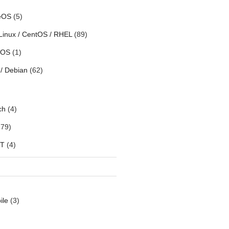
eOS
(5)
Linux / CentOS / RHEL
(89)
h OS
(1)
/ Debian
(62)
ch
(4)
79)
oT
(4)
ile
(3)