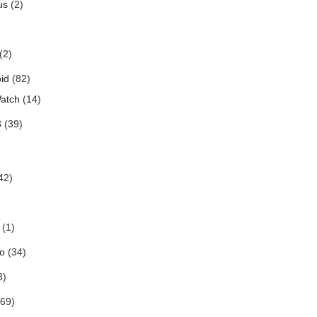
us
(2)
(2)
id
(82)
atch
(14)
3
(39)
42)
(1)
o
(34)
8)
69)