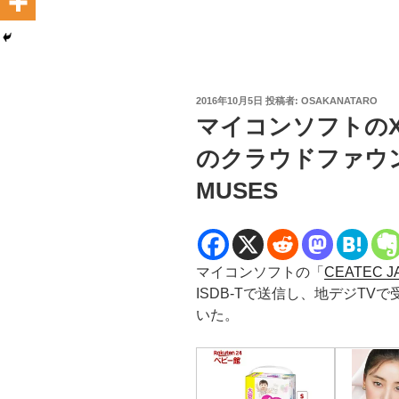
投
2016年10月5日
投稿者:
OSAKANATARO
稿
マイコンソフトのXHEA
日:
のクラウドファウ
MUSES
マイコンソフトの「
CEATEC 
ISDB-Tで送信し、地デジTVで
いた。