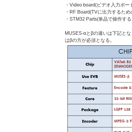
・Video board(ビデオ入力ボ
・RF Board(TVに出力するた
・STM32 Parts(単品で操作
MUSES-αとβの違いは下記
はβの方が必須となる。