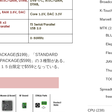
Broadc
K-Touc
Marvell
MTK
(1
BL
Ele
Fle
KAGE($199)」「STANDARD
Y PACKAGE($599)」の３種類がある。
JIA
ては１５台限定で$559となっている。
Thu
TO
Spread
free
CPU
(238)