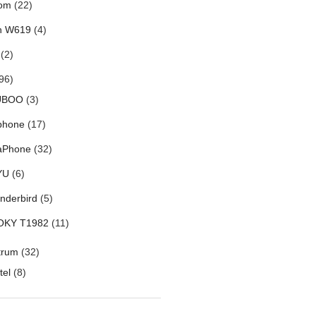
om
(22)
h W619
(4)
(2)
96)
UBOO
(3)
phone
(17)
aPhone
(32)
YU
(6)
nderbird
(5)
OKY T1982
(11)
trum
(32)
tel
(8)