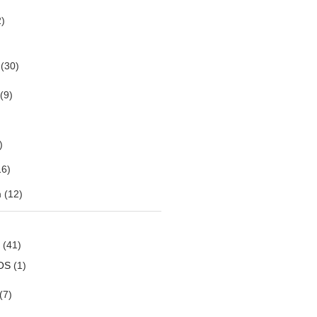
)
(30)
(9)
)
6)
m
(12)
(41)
OS
(1)
(7)