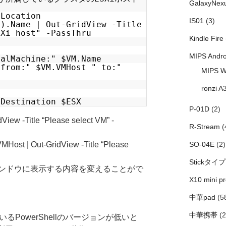
GalaxyNex
-Location
IS01
(3)
l).Name | Out-GridView -Title
SXi host" -PassThru
Kindle Fire
MIPS Andro
ualMachine:" $VM.Name
 from:" $VM.VMHost " to:"
MIPS W
ronzi A
-Destination $ESX
P-01D
(2)
w -Title “Please select VM” -
R-Stream
(
ost | Out-GridView -Title “Please
SO-04E
(2)
Stickタイプ
ンドウに表示する内容を変えることがで
X10 mini pr
中華pad
(5
中華携帯
(2
いるPowerShellのバージョンが低いと