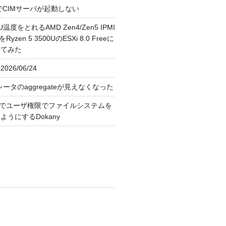
FreeでCIMサーバが起動しない
U温度をとれるAMD Zen4/Zen5 IPMI
erをRyzen 5 3500UのESXi 8.0 Freeに
してみた
026/06/24
レータのaggregateが見えなくなった
OS上でユーザ権限でファイルシステムを
うにするDokany