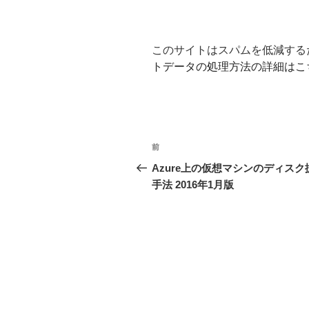
このサイトはスパムを低減するため
トデータの処理方法の詳細はこ
投
前
前
稿
の
Azure上の仮想マシンのディスク
投
手法 2016年1月版
ナ
稿
ビ
ゲ
ー
シ