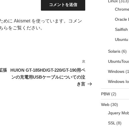
Linux
(313)
Chrom
Oracle 
に Akismet を使っています。
コメン
ちらをご覧ください
。
Sailfis
Ubuntu 
Solaris
(6)
UbuntuTou
次
次
の
拡張
HUION GT-185HD/GT-220/GT-190用ペ
Windows
(1
投
ンの充電用USBケーブルについての泣
Windows I
稿
き言
PBW
(2)
Web
(30)
Jquery Mob
SSL
(8)