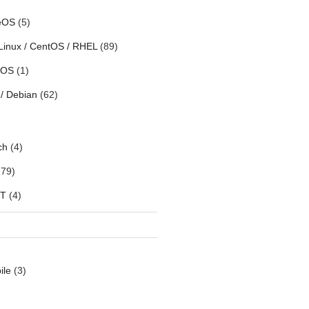
eOS
(5)
Linux / CentOS / RHEL
(89)
h OS
(1)
/ Debian
(62)
ch
(4)
79)
oT
(4)
ile
(3)