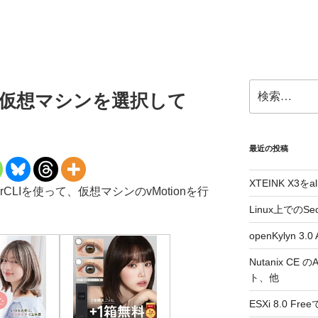
検
象の仮想マシンを選択して
索:
最近の投稿
XTEINK X3をa
werCLIを使って、仮想マシンのvMotionを行
Linux上でのSe
openKylyn 
Nutanix CE
ト、他
ESXi 8.0 F