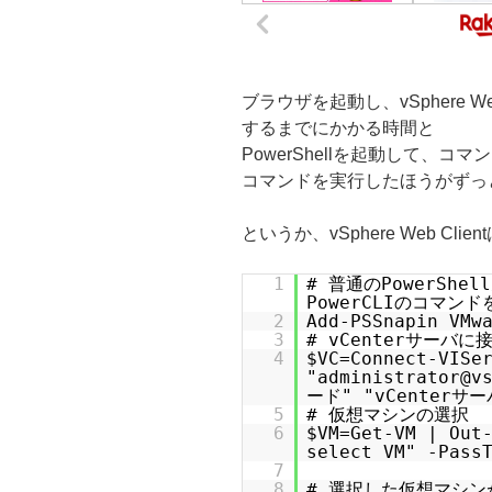
ブラウザを起動し、vSphere We
するまでにかかる時間と
PowerShellを起動して、
コマンドを実行したほうがずっ
というか、vSphere Web Clie
1
# 普通のPowerShell
PowerCLIのコマン
2
Add-PSSnapin VMw
3
# vCenterサーバに
4
$VC=Connect-VISe
"administrator@v
ード" "vCenterサーバ
5
# 仮想マシンの選択
6
$VM=Get-VM | Out
select VM" -Pass
7
8
# 選択した仮想マシン