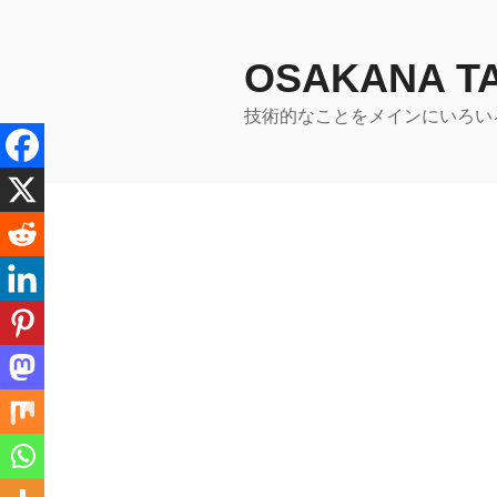
コ
ン
テ
OSAKANA 
ン
技術的なことをメインにいろい
ツ
へ
ス
キ
ッ
プ