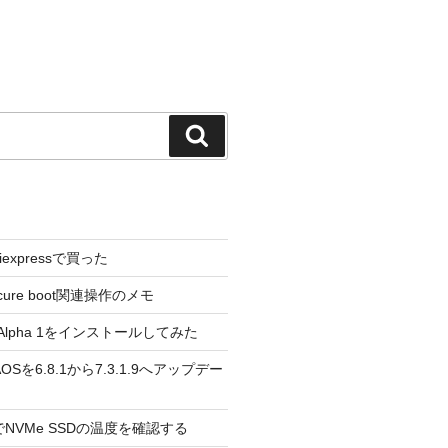
検
索
liexpressで買った
cure boot関連操作のメモ
3.0 Alpha 1をインストールしてみた
 のAOSを6.8.1から7.3.1.9へアップデー
reeでNVMe SSDの温度を確認する