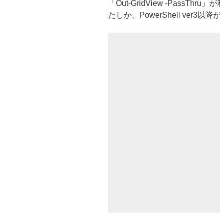
「Out-GridView -Pass
たしか、PowerShell ver