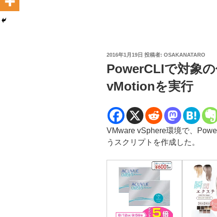
投
2016年1月19日
投稿者:
OSAKANATARO
稿
PowerCLIで対
日:
vMotionを実行
VMware vSphere環境で、Po
うスクリプトを作成した。