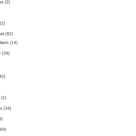
us
(2)
(2)
id
(82)
atch
(14)
3
(39)
42)
(1)
o
(34)
8)
69)