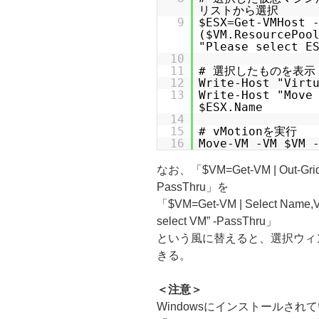
リストから選択
9
$ESX=Get-VMHost 
($VM.ResourcePoo
"Please select E
10
11
# 選択したものを表示
12
Write-Host "Virt
13
Write-Host "Move
$ESX.Name
14
15
# vMotionを実行
16
Move-VM -VM $VM 
なお、「$VM=Get-VM | Out-GridVie
PassThru」を
「$VM=Get-VM | Select Name,VMH
select VM” -PassThru」
という風に替えると、選択ウィ
きる。
＜注意＞
Windowsにインストールされて