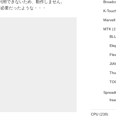
Thru」が利用できないため、動作しません。
Broadc
3以降が必要だったような・・・
K-Touc
Marvell
MTK
(1
BL
Ele
Fle
JIA
Thu
TO
Spread
free
CPU
(238)