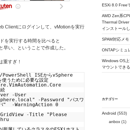
ESXi 8.0 
AMD Zen系CP
Thermal Driv
b Clientにログインして、vMotionを実行
インストール
SPAM対応メモ 2
コマンドを実行する時間を比べると
と早い、ということで作成した。
ONTAPシミュ
Windows 
ntは重すぎ！
マウントできるよ
/PowerShell ISEからvSphere
ドを使うために必要な設定
are.VimAutomation.Core
接続
rver -User
sphere.local" -Password "パスワ
カテゴリー
" -WarningAction 0
Android
(553)
-GridView -Title "Please
Thru
anbox
(1)
が所属しているクラスタのESXiホスト