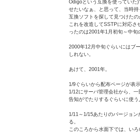
Odigoという互換を使ってい
せたいなぁ、と思って、当時持って
互換ソフトを探して見つけたのがMira
これを改造してSSTPに対応さ
ったのは2001年1月初旬～中旬
2000年12月中旬ぐらいには
しれない。
あけて、2001年。
1/9ぐらいから配布ページが表
1/12にサーバ管理会社から、
告知がでたりするぐらいに使う
1/11～1/15あたりのバージョンから
る。
このころから水面下では、いろ