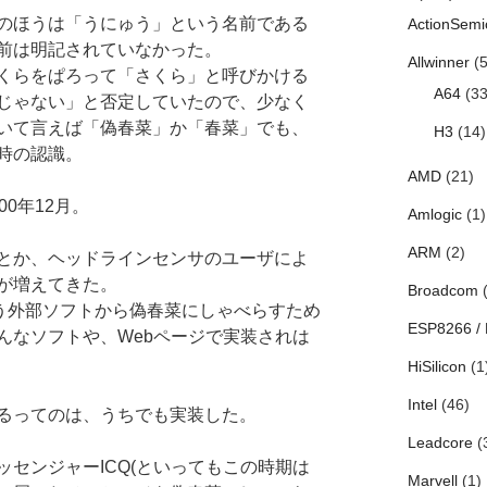
のほうは「うにゅう」という名前である
ActionSemi
前は明記されていなかった。
Allwinner
(5
くらをぱろって「さくら」と呼びかける
A64
(33
じゃない」と否定していたので、少なく
いて言えば「偽春菜」か「春菜」でも、
H3
(14)
時の認識。
AMD
(21)
0年12月。
Amlogic
(1)
ARM
(2)
とか、ヘッドラインセンサのユーザによ
が増えてきた。
Broadcom
(
いう外部ソフトから偽春菜にしゃべらすため
ESP8266 /
んなソフトや、Webページで実装されは
HiSilicon
(1
Intel
(46)
るってのは、うちでも実装した。
Leadcore
(
センジャーICQ(といってもこの時期は
Marvell
(1)