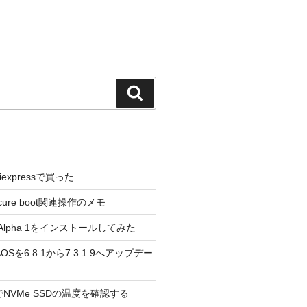
検
索
liexpressで買った
cure boot関連操作のメモ
3.0 Alpha 1をインストールしてみた
 のAOSを6.8.1から7.3.1.9へアップデー
reeでNVMe SSDの温度を確認する