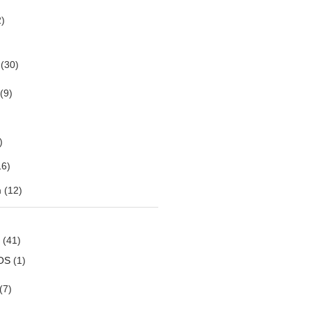
)
(30)
(9)
)
6)
m
(12)
(41)
OS
(1)
(7)