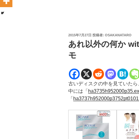
投
2015年7月27日
投稿者:
OSAKANATARO
稿
あれ以外の何か wi
日:
モ
古いディスクの中を見ていたら、
中には「
ha3735h952000p35.e
「
ha3737h952000p3752pt01011