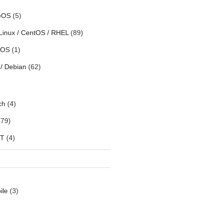
eOS
(5)
Linux / CentOS / RHEL
(89)
h OS
(1)
/ Debian
(62)
ch
(4)
79)
oT
(4)
ile
(3)