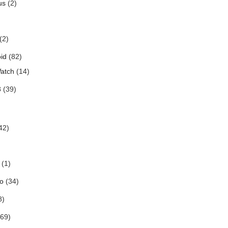
us
(2)
(2)
id
(82)
atch
(14)
3
(39)
42)
(1)
o
(34)
8)
69)