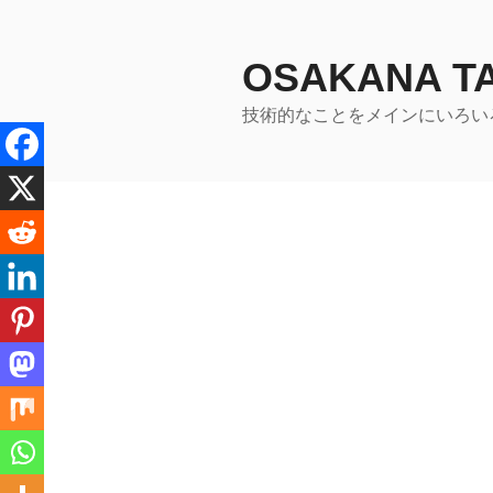
コ
ン
テ
OSAKANA 
ン
技術的なことをメインにいろい
ツ
へ
ス
キ
ッ
プ