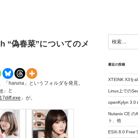
検
th “偽春菜”についてのメ
索:
最近の投稿
XTEINK X3をa
「haruna」というフォルダを発見。
xe
」と
Linux上でのSe
7diff.exe
」が。
openKylyn 
Nutanix CE
ト、他
ESXi 8.0 F