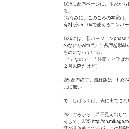
1/25に配布ページに、本家か
る。
(ちなみに、このころの本家は、一
有料版ver1.0xで使えるコン
1/26には、新バージョンphas
のなにかwith “
“」で初回起動時
ものになっている。
「*」なので、「任意」と呼ば
２月以降だけど）
2/5 配布終了。最終版は「ha3740h9
元に無い
で、しばらくは、表に出てこな
2/21ごろから、若干見え出し
そして、2/25 http://nh.mikage.
話が具体的にでるが、この段階