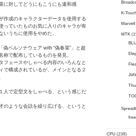
Broadc
菜に対してどうにもこうにも違和感
K-Touc
ザ作成のキャラクターデータを使用する
Marvell
使っていたものお気に入りのキャラが有
ないうちに使用をやめた。
MTK
(1
BL
「偽ペルソナウェア with “偽春菜”」と超
Ele
名称で配布しているものを発見。
タフェースやしゃべる内容のいろんなと
Fle
ィで構成されているが、メインとなる２
JIA
。
Thu
１人で定型文をしゃべる、という感じだ
TO
才のような会話を繰り広げる、というと
Spread
free
CPU
(238)