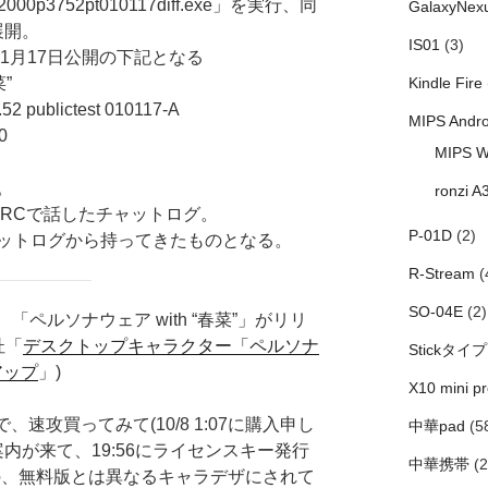
0p3752pt010117diff.exe」を実行、同
GalaxyNex
展開。
IS01
(3)
年1月17日公開の下記となる
”
Kindle Fire
2 publictest 010117-A
MIPS Andro
0
MIPS W
。
ronzi A
IRCで話したチャットログ。
P-01D
(2)
ットログから持ってきたものとなる。
R-Stream
(
SO-04E
(2)
、「ペルソナウェア with “春菜”」がリリ
杜「
デスクトップキャラクター「ペルソナ
Stickタイプ
アップ
」)
X10 mini pr
ので、速攻買ってみて(10/8 1:07に購入申し
中華pad
(5
案内が来て、19:56にライセンスキー発行
中華携帯
(2
の、無料版とは異なるキャラデザにされて