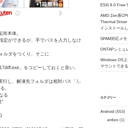
ESXi 8.0 
AMD Zen系CP
Thermal Driv
インストール
」は配布本体。
SPAM対応メモ 2
指定ができるが、手でパスを入力しなけ
ONTAPシミュ
ォルダをつくり、そこに
Windows 
マウントできるよ
010117diff.exe」をコピーしておくと良い。
exe」を実行し、解凍先フォルダは相対パス「.\」
れる。
なる
カテゴリー
”
Android
(553)
0
anbox
(1)