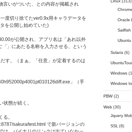
Linux
(313)
ら物言いがついた、との内容が掲載され
Chrom
度切り捨てたver0.9x用キャラデータを
Oracle 
バータを公開し始めていた)
Sailfis
e 40.00が公開され、アプリ名は「あれ以外
Ubuntu 
に「
」にあたる名称を入力させる、という
Solaris
(6)
れだす。（まぁ、「任意」が定着するのは
UbuntuTou
Windows
(1
52000p4001pt010126diff.exe」（手
Windows I
PBW
(2)
い状態が続く。
Web
(30)
Jquery Mob
てくる。
to:8787/sakura/test.html で新バージョンの
SSL
(8)
では、バイナリのリンクは出ていなかっ