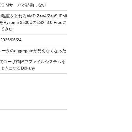
FreeでCIMサーバが起動しない
U温度をとれるAMD Zen4/Zen5 IPMI
erをRyzen 5 3500UのESXi 8.0 Freeに
してみた
026/06/24
レータのaggregateが見えなくなった
OS上でユーザ権限でファイルシステムを
うにするDokany