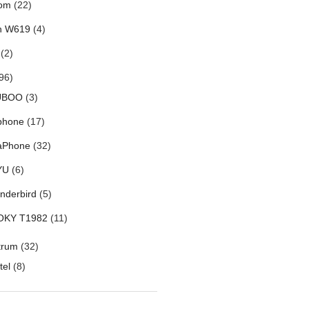
om
(22)
h W619
(4)
(2)
96)
UBOO
(3)
phone
(17)
aPhone
(32)
YU
(6)
nderbird
(5)
OKY T1982
(11)
trum
(32)
tel
(8)