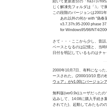
続いて更新差分の「ha3737h95200
じく解凍先フォルダは「.\」で
この段階のバージョンは2001
あれ以外の何か with “偽春菜
v3.7.37h.95-2000 phase 37.5
for Windows95/98/NT4/200
さて・・・ここから少し、昔話
ベースとなるのは記憶と、当時
日付を明記しているものはチャ
2000年10月7日、有料になった
ースされた。(2000/10/10 窓の
ウェア」がv1.00にバージョン
無料版(ver0.9x)ユーザだった
込みして、14:08に購入手続き
されてた)、起動してみたもの