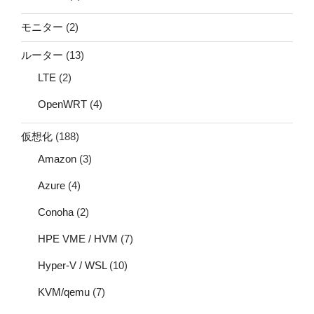
モニター
(2)
ルーター
(13)
LTE
(2)
OpenWRT
(4)
仮想化
(188)
Amazon
(3)
Azure
(4)
Conoha
(2)
HPE VME / HVM
(7)
Hyper-V / WSL
(10)
KVM/qemu
(7)