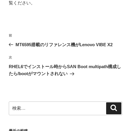
覧ください
。
投
前
前
稿
の
MT6595搭載のリファレンス機がLenovo VIBE X2
ナ
投
ビ
稿
次
次
ゲ
の
RHEL6でインストール時からSAN Boot multipath構成し
投
ー
たら/bootがマウントされない
稿
シ
ョ
ン
検
検
索
索:
最近の投稿