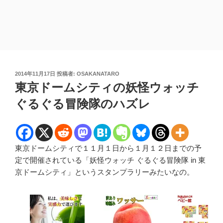
投
2014年11月17日
投稿者:
OSAKANATARO
稿
東京ドームシティの妖怪ウォッチ
日:
ぐるぐる冒険隊のハズレ
東京ドームシティで１１月１日から１月１２日までの予
定で開催されている「妖怪ウォッチ ぐるぐる冒険隊 in 東
京ドームシティ」というスタンプラリーみたいなの。