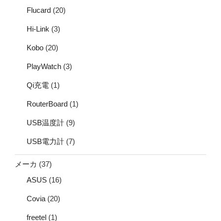
Flucard
(20)
Hi-Link
(3)
Kobo
(20)
PlayWatch
(3)
Qi充電
(1)
RouterBoard
(1)
USB温度計
(9)
USB電力計
(7)
メーカ
(37)
ASUS
(16)
Covia
(20)
freetel
(1)