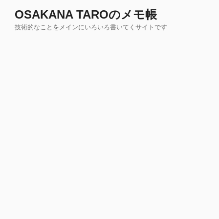
コ
OSAKANA TAROのメモ帳
ン
技術的なことをメインにいろいろ書いてくサイトです
テ
ン
ツ
へ
ス
キ
ッ
プ