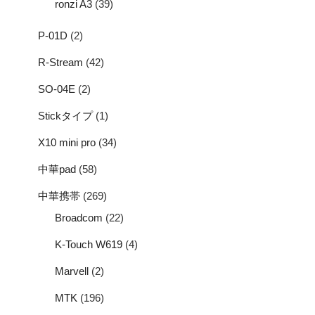
ronzi A3
(39)
P-01D
(2)
R-Stream
(42)
SO-04E
(2)
Stickタイプ
(1)
X10 mini pro
(34)
中華pad
(58)
中華携帯
(269)
Broadcom
(22)
K-Touch W619
(4)
Marvell
(2)
MTK
(196)