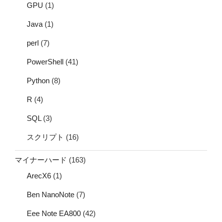
GPU
(1)
Java
(1)
perl
(7)
PowerShell
(41)
Python
(8)
R
(4)
SQL
(3)
スクリプト
(16)
マイナーハード
(163)
ArecX6
(1)
Ben NanoNote
(7)
Eee Note EA800
(42)