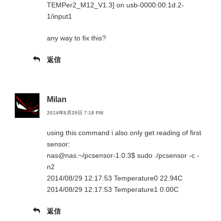
TEMPer2_M12_V1.3] on usb-0000:00:1d.2-
1/input1
any way to fix this?
返信
Milan
2014年8月29日 7:18 PM
using this command i also only get reading of first
sensor:
nas@nas:~/pcsensor-1.0.3$ sudo ./pcsensor -c -
n2
2014/08/29 12:17:53 Temperature0 22.94C
2014/08/29 12:17:53 Temperature1 0.00C
返信