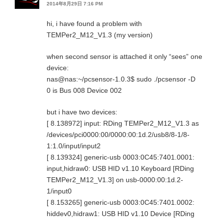
2014年8月29日 7:16 PM
hi, i have found a problem with
TEMPer2_M12_V1.3 (my version)
when second sensor is attached it only “sees” one
device:
nas@nas:~/pcsensor-1.0.3$ sudo ./pcsensor -D
0 is Bus 008 Device 002
but i have two devices:
[ 8.138972] input: RDing TEMPer2_M12_V1.3 as
/devices/pci0000:00/0000:00:1d.2/usb8/8-1/8-
1:1.0/input/input2
[ 8.139324] generic-usb 0003:0C45:7401.0001:
input,hidraw0: USB HID v1.10 Keyboard [RDing
TEMPer2_M12_V1.3] on usb-0000:00:1d.2-
1/input0
[ 8.153265] generic-usb 0003:0C45:7401.0002:
hiddev0,hidraw1: USB HID v1.10 Device [RDing