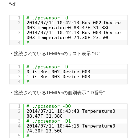
“-d”
1
# ./pcsensor -d
2
2014/07/11 10:42:13 Bus 002 Device
003 Temperature0 88.47F 31.38C
3
2014/07/11 10:42:13 Bus 003 Device
003 Temperature0 74.30F 23.50C
4
#
・接続されているTEMPerのリスト表示 “-D”
1
# ./pcsensor -D
2
0 is Bus 002 Device 003
3
1 is Bus 003 Device 003
4
#
・接続されているTEMPerの個別表示 “-D番号”
1
# ./pcsensor -D0
2
2014/07/11 10:43:48 Temperature0
88.47F 31.38C
3
# ./pcsensor -D1
4
2014/07/11 10:44:16 Temperature0
74.30F 23.50C
5
#