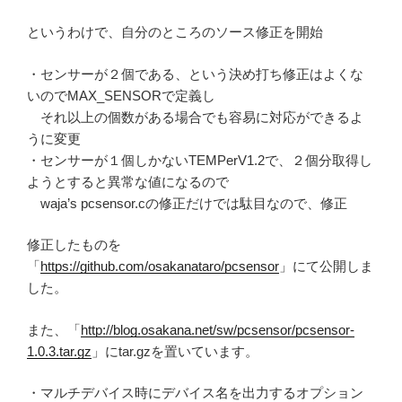
というわけで、自分のところのソース修正を開始
・センサーが２個である、という決め打ち修正はよくな
いのでMAX_SENSORで定義し
それ以上の個数がある場合でも容易に対応ができるよ
うに変更
・センサーが１個しかないTEMPerV1.2で、２個分取得し
ようとすると異常な値になるので
waja’s pcsensor.cの修正だけでは駄目なので、修正
修正したものを
「
https://github.com/osakanataro/pcsensor
」にて公開しま
した。
また、「
http://blog.osakana.net/sw/pcsensor/pcsensor-
1.0.3.tar.gz
」にtar.gzを置いています。
・マルチデバイス時にデバイス名を出力するオプション