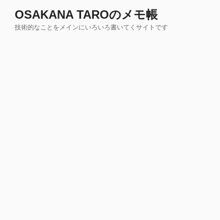
コ
OSAKANA TAROのメモ帳
ン
技術的なことをメインにいろいろ書いてくサイトです
テ
ン
ツ
へ
ス
キ
ッ
プ