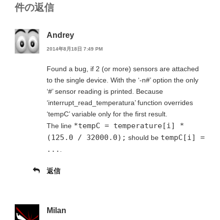
件の返信
Andrey
2014年8月18日 7:49 PM
Found a bug, if 2 (or more) sensors are attached
to the single device. With the ‘-n#’ option the only
‘#’ sensor reading is printed. Because
‘interrupt_read_temperatura’ function overrides
‘tempC’ variable only for the first result.
*tempC = temperature[i] *
The line
(125.0 / 32000.0);
tempC[i] =
should be
...
.
返信
Milan