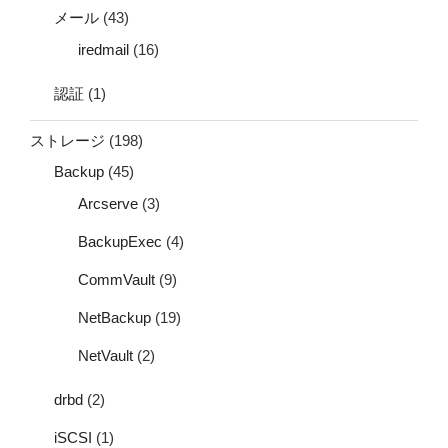
メール
(43)
iredmail
(16)
認証
(1)
ストレージ
(198)
Backup
(45)
Arcserve
(3)
BackupExec
(4)
CommVault
(9)
NetBackup
(19)
NetVault
(2)
drbd
(2)
iSCSI
(1)