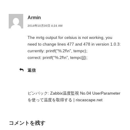
Armin
2014年10月30日 4:24 AM
The mrtg output for celsius is not working, you
need to change lines 477 and 478 in version 1.0.3:
currently: printf(“%.2f\n”, tempc);
correct: printf(“%.2f\n”, tempc[j]);
返信
ピンバック:
Zabbix温度監視 No.04 UserParameter
を使って温度を取得する | riscascape.net
コメントを残す