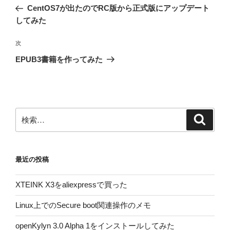
稿
の
CentOS7が出たのでRC版から正式版にアップデート
ナ
投
してみた
ビ
稿
ゲ
次
次
の
ー
EPUB3書籍を作ってみた
投
シ
稿
ョ
ン
検
検
索
索:
最近の投稿
XTEINK X3をaliexpressで買った
Linux上でのSecure boot関連操作のメモ
openKylyn 3.0 Alpha 1をインストールしてみた