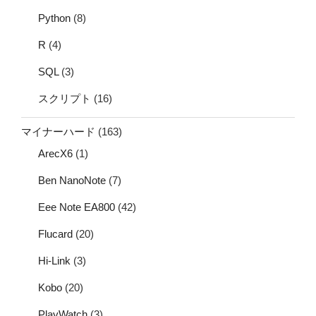
Python
(8)
R
(4)
SQL
(3)
スクリプト
(16)
マイナーハード
(163)
ArecX6
(1)
Ben NanoNote
(7)
Eee Note EA800
(42)
Flucard
(20)
Hi-Link
(3)
Kobo
(20)
PlayWatch
(3)