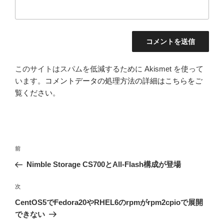
このサイトはスパムを低減するために Akismet を使って
います。
コメントデータの処理方法の詳細はこちらをご
覧ください
。
投
前
前
稿
の
Nimble Storage CS700とAll-Flash構成が登場
ナ
投
ビ
稿
次
次
ゲ
の
CentOS5でFedora20やRHEL6のrpmがrpm2cpioで展開
投
ー
できない
稿