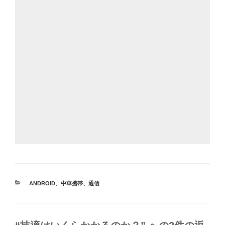
カ
ANDROID
、
中華携帯
、
通信
テ
ゴ
リ
ー