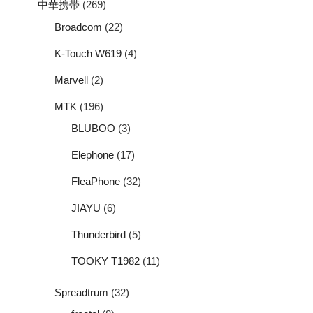
中華携帯
(269)
Broadcom
(22)
K-Touch W619
(4)
Marvell
(2)
MTK
(196)
BLUBOO
(3)
Elephone
(17)
FleaPhone
(32)
JIAYU
(6)
Thunderbird
(5)
TOOKY T1982
(11)
Spreadtrum
(32)