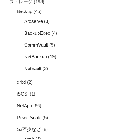
ストレージ
(198)
Backup
(45)
Arcserve
(3)
BackupExec
(4)
CommVault
(9)
NetBackup
(19)
NetVault
(2)
drbd
(2)
iSCSI
(1)
NetApp
(66)
PowerScale
(5)
S3互換など
(8)