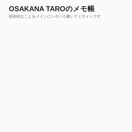
コ
OSAKANA TAROのメモ帳
ン
技術的なことをメインにいろいろ書いてくサイトです
テ
ン
ツ
へ
ス
キ
ッ
プ