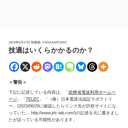
投
2014年6月17日
投稿者:
OSAKANATARO
稿
技適はいくらかかるのか？
日:
＜警告＞
下記に記述している内容は、「
総務省電波利用ホームペ
ージ
」「
TELEC
」「（株）日本電波法認証ラボラトリ
ー」(2023/06/29に確認したらリンク先が詐欺サイトにな
っていた… http://www.jrlc-lab.com/)の記述を元に書きまし
たが誤っている可能性があります。