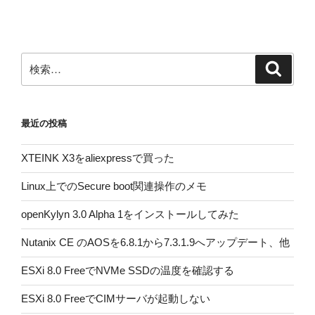
シ
ョ
ン
検
検
索
索:
最近の投稿
XTEINK X3をaliexpressで買った
Linux上でのSecure boot関連操作のメモ
openKylyn 3.0 Alpha 1をインストールしてみた
Nutanix CE のAOSを6.8.1から7.3.1.9へアップデート、他
ESXi 8.0 FreeでNVMe SSDの温度を確認する
ESXi 8.0 FreeでCIMサーバが起動しない