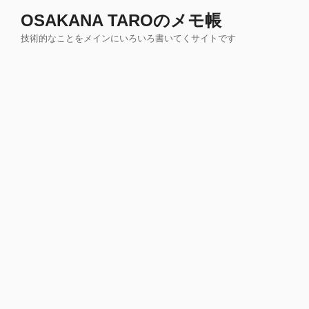
コ
OSAKANA TAROのメモ帳
ン
技術的なことをメインにいろいろ書いてくサイトです
テ
ン
ツ
へ
ス
キ
ッ
プ