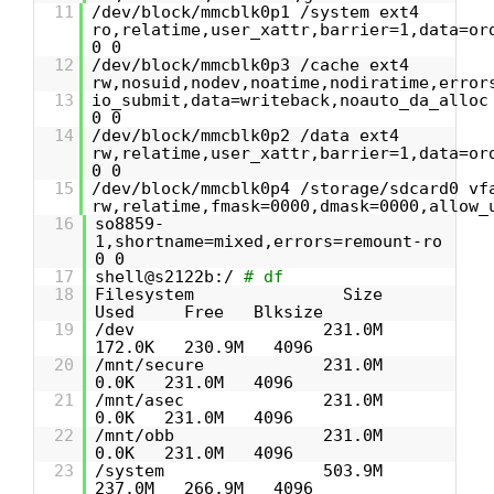
11
/dev/block/mmcblk0p1 /system ext4
ro,relatime,user_xattr,barrier=1,data=or
0 0
12
/dev/block/mmcblk0p3 /cache ext4
rw,nosuid,nodev,noatime,nodiratime,error
13
io_submit,data=writeback,noauto_da_alloc
0 0
14
/dev/block/mmcblk0p2 /data ext4
rw,relatime,user_xattr,barrier=1,data=or
0 0
15
/dev/block/mmcblk0p4 /storage/sdcard0 vf
rw,relatime,fmask=0000,dmask=0000,allow_
16
so8859-
1,shortname=mixed,errors=remount-ro
0 0
17
shell@s2122b:/
# df
18
Filesystem Size
Used Free Blksize
19
/dev 231.0M
172.0K 230.9M 4096
20
/mnt/secure 231.0M
0.0K 231.0M 4096
21
/mnt/asec 231.0M
0.0K 231.0M 4096
22
/mnt/obb 231.0M
0.0K 231.0M 4096
23
/system 503.9M
237.0M 266.9M 4096