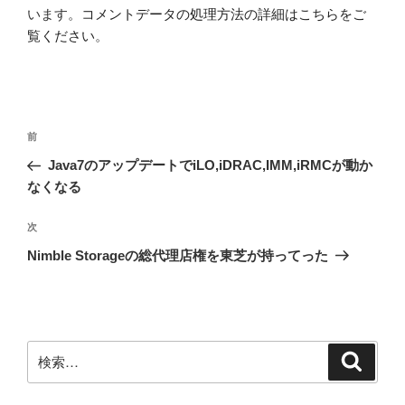
います。
コメントデータの処理方法の詳細はこちらをご
覧ください
。
投
前
前
稿
の
Java7のアップデートでiLO,iDRAC,IMM,iRMCが動か
ナ
投
なくなる
ビ
稿
ゲ
次
次
の
ー
Nimble Storageの総代理店権を東芝が持ってった
投
シ
稿
ョ
ン
検
検
索
索: