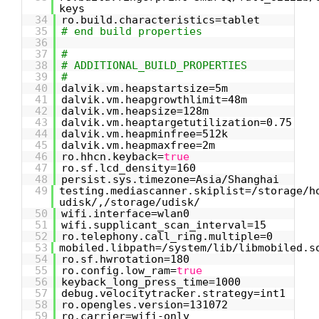
keys
34
ro.build.characteristics=tablet
35
# end build properties
36
37
#
38
# ADDITIONAL_BUILD_PROPERTIES
39
#
40
dalvik.vm.heapstartsize=5m
41
dalvik.vm.heapgrowthlimit=48m
42
dalvik.vm.heapsize=128m
43
dalvik.vm.heaptargetutilization=0.75
44
dalvik.vm.heapminfree=512k
45
dalvik.vm.heapmaxfree=2m
46
ro.hhcn.keyback=
true
47
ro.sf.lcd_density=160
48
persist.sys.timezone=Asia/Shanghai
49
testing.mediascanner.skiplist=/storage/h
udisk/,/storage/udisk/
50
wifi.interface=wlan0
51
wifi.supplicant_scan_interval=15
52
ro.telephony.call_ring.multiple=0
53
mobiled.libpath=/system/lib/libmobiled.s
54
ro.sf.hwrotation=180
55
ro.config.low_ram=
true
56
keyback_long_press_time=1000
57
debug.velocitytracker.strategy=int1
58
ro.opengles.version=131072
59
ro.carrier=wifi-only