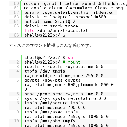
60
ro.config.notification_sound=OnTheHunt.o
61
ro.config.alarm_alert=Alarm_Classic.ogg
62
persist.sys.dalvik.vm.lib=libdvm.so
63
dalvik.vm.lockprof.threshold=500
64
net.bt.name=SmartQ-Z1
65
dalvik.vm.stack-trace-
file
=/data/anr/traces.txt
66
shell@s2122b:/ $
ディスクのマウント情報はこんな感じです。
1
shell@s2122b:/ $
su
2
shell@s2122b:/
# mount
3
rootfs / rootfs ro,relatime 0 0
4
tmpfs /dev tmpfs
rw,nosuid,relatime,mode=755 0 0
5
devpts /dev/pts devpts
rw,relatime,mode=600,ptmxmode=000 0
0
6
proc /proc proc rw,relatime 0 0
7
sysfs /sys sysfs rw,relatime 0 0
8
tmpfs /mnt/secure tmpfs
rw,relatime,mode=700 0 0
9
tmpfs /mnt/asec tmpfs
rw,relatime,mode=755,gid=1000 0 0
10
tmpfs /mnt/obb tmpfs
rw,relatime,mode=755,gid=1000 0 0