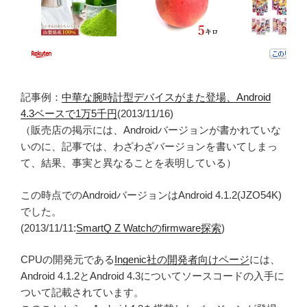
記事例：
中華な腕時計型デバイスがまた登場、Android
4.3ベースで1万5千円
(2013/11/16)
（販売店の掲示には、Androidバージョンが書かれていな
いのに、記事では、わざわざバージョンを書いてしまっ
て、結果、事実と異なることを表明している）
この時点でのAndroidバージョンはAndroid 4.1.2(JZO54K)
でした。
(2013/11/11:
SmartQ Z Watchのfirmware探索
)
CPUの開発元である
Ingenic社の開発者向けページ
には、
Android 4.1.2とAndroid 4.3についてソースコードの入手に
ついて記載されています。