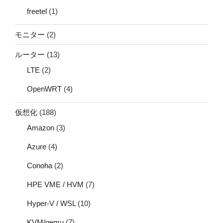
freetel
(1)
モニター
(2)
ルーター
(13)
LTE
(2)
OpenWRT
(4)
仮想化
(188)
Amazon
(3)
Azure
(4)
Conoha
(2)
HPE VME / HVM
(7)
Hyper-V / WSL
(10)
KVM/qemu
(7)