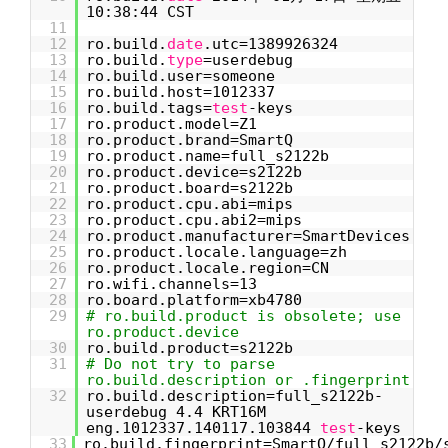
10:38:44 CST
11
12
ro.build.
date
.utc=1389926324
13
ro.build.
type
=userdebug
14
ro.build.user=someone
15
ro.build.host=1012337
16
ro.build.tags=
test
-keys
17
ro.product.model=Z1
18
ro.product.brand=SmartQ
19
ro.product.name=full_s2122b
20
ro.product.device=s2122b
21
ro.product.board=s2122b
22
ro.product.cpu.abi=mips
23
ro.product.cpu.abi2=mips
24
ro.product.manufacturer=SmartDevices
25
ro.product.locale.language=zh
26
ro.product.locale.region=CN
27
ro.wifi.channels=13
28
ro.board.platform=xb4780
29
# ro.build.product is obsolete; use
ro.product.device
30
ro.build.product=s2122b
31
# Do not try to parse
ro.build.description or .fingerprint
32
ro.build.description=full_s2122b-
userdebug 4.4 KRT16M
eng.1012337.140117.103844
test
-keys
33
ro.build.fingerprint=SmartQ/full_s2122b/