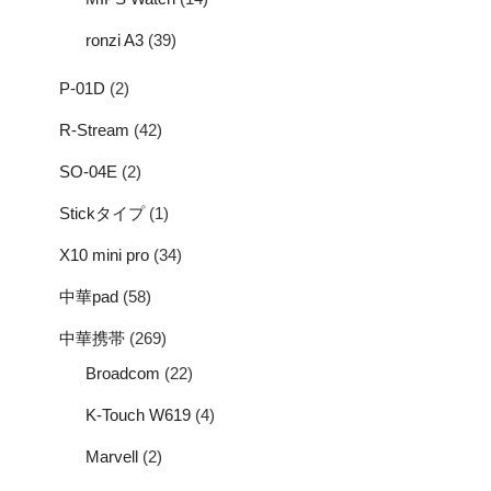
ronzi A3
(39)
P-01D
(2)
R-Stream
(42)
SO-04E
(2)
Stickタイプ
(1)
X10 mini pro
(34)
中華pad
(58)
中華携帯
(269)
Broadcom
(22)
K-Touch W619
(4)
Marvell
(2)