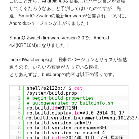
このことから、Android 4.3を搭載したバージョンが登場
してくるだろうなぁ、と予測してはいたのですが、先
週、SmartQ Zwatchの最新firmwareが公開され、ついに、
Androidのバージョンが上がりました！
SmartQ Zwatch firmware version 3.0
で、Android
4.4(KRT16M)になりました！
IndroidWatcher.apkは、旧来のバージョンとサイズが全然
違うので、いろいろ変更が入っている模様。
とりあえずは、build.propの内容は以下の通りです。
1
shell@s2122b:/ $
cat
/system/build.prop
2
# begin build properties
3
# autogenerated by buildinfo.sh
4
ro.build.
id
=KRT16M
5
ro.build.display.
id
=V3.0-2014-01-17
6
ro.build.version.incremental=eng.1012337
7
ro.build.version.sdk=19
8
ro.build.version.codename=REL
9
ro.build.version.release=4.4
10
ro.build.
date
=2014年 01月 17日 星期五