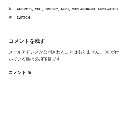
カ
ANDROID
、
CPU
、
INGENIC
、
MIPS
、
MIPS ANDROID
、
MIPS WATCH
テ
タ
ZWATCH
ゴ
グ
リ
ー
コメントを残す
メールアドレスが公開されることはありません。
※
が付
いている欄は必須項目です
コメント
※