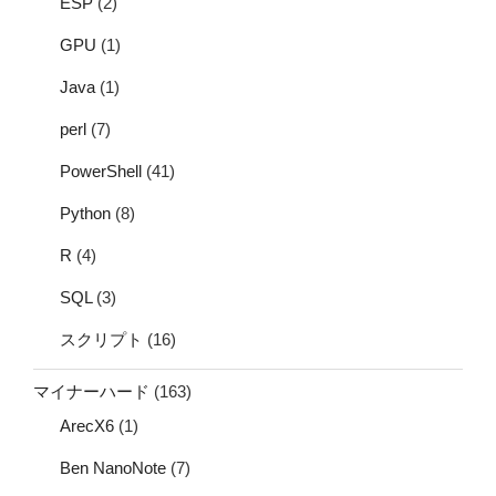
ESP
(2)
GPU
(1)
Java
(1)
perl
(7)
PowerShell
(41)
Python
(8)
R
(4)
SQL
(3)
スクリプト
(16)
マイナーハード
(163)
ArecX6
(1)
Ben NanoNote
(7)