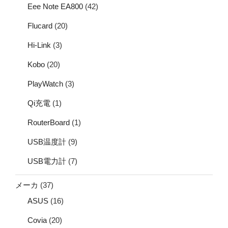
Eee Note EA800
(42)
Flucard
(20)
Hi-Link
(3)
Kobo
(20)
PlayWatch
(3)
Qi充電
(1)
RouterBoard
(1)
USB温度計
(9)
USB電力計
(7)
メーカ
(37)
ASUS
(16)
Covia
(20)