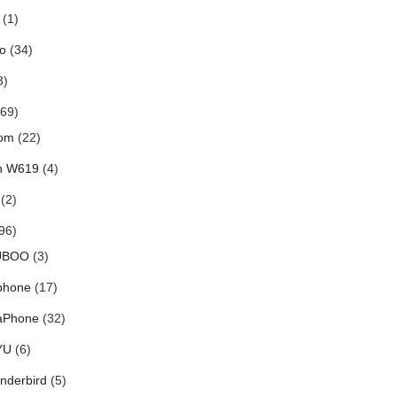
(1)
o
(34)
8)
69)
om
(22)
h W619
(4)
(2)
96)
UBOO
(3)
phone
(17)
aPhone
(32)
YU
(6)
nderbird
(5)