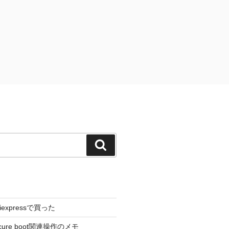
検
索
liexpressで買った
cure boot関連操作のメモ