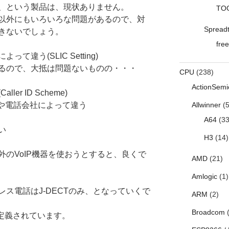
、という製品は、現状ありません。
TO
以外にもいろいろな問題があるので、対
Spread
きないでしょう。
free
違う(SLIC Setting)
るので、大抵は問題ないものの・・・
CPU
(238)
ActionSemi
r ID Scheme)
は、国や電話会社によって違う
Allwinner
(5
A64
(33
い
H3
(14)
のVoIP機器を使おうとすると、良くで
AMD
(21)
Amlogic
(1)
ス電話はJ-DECTのみ、となっていくで
ARM
(2)
Broadcom
(
も定義されています。