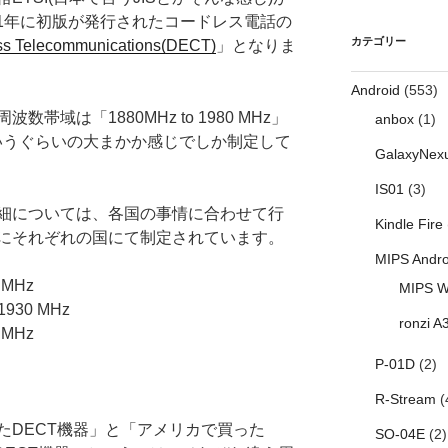
991年に初版が発行されたコードレス電話の
カテゴリー
ess Telecommunications(DECT)
」となりま
Android
(553)
域は「1880MHz to 1980 MHz」
anbox
(1)
MHz」というぐらいの大まかか感じでしか制定して
GalaxyNex
IS01
(3)
細については、各国の事情に合わせて行
Kindle Fire
にそれぞれの国にて制定されています。
MIPS Andro
 MHz
MIPS W
930 MHz
ronzi A
 MHz
P-01D
(2)
R-Stream
(
たDECT機器」と「アメリカで買った
SO-04E
(2)