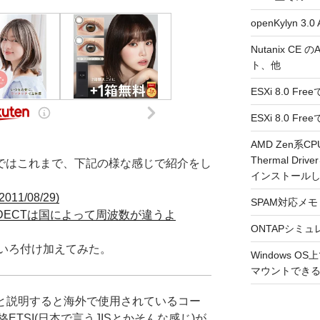
openKylyn 
Nutanix CE
ト、他
ESXi 8.0 F
ESXi 8.0 
AMD Zen系CP
Thermal Driv
ogではこれまで、下記の様な感じで紹介をし
インストール
1/08/29)
SPAM対応メモ 2
DECTは国によって周波数が違うよ
ONTAPシミュ
いろ付け加えてみた。
Windows 
マウントできるよ
りと説明すると海外で使用されているコー
TSI(日本で言うJISとかそんな感じ)が