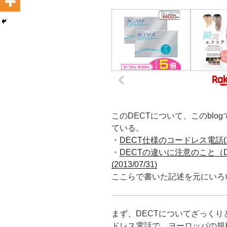
このDECTについて、このbl
ている。
・
DECT仕様のコードレス電話(201
・
DECTの違いに注意のこと（
(2013/07/31)
ここらで書いた記述を元にいろ
まず、DECTについてざっく
ドレス電話で、ヨーロッパの規格E