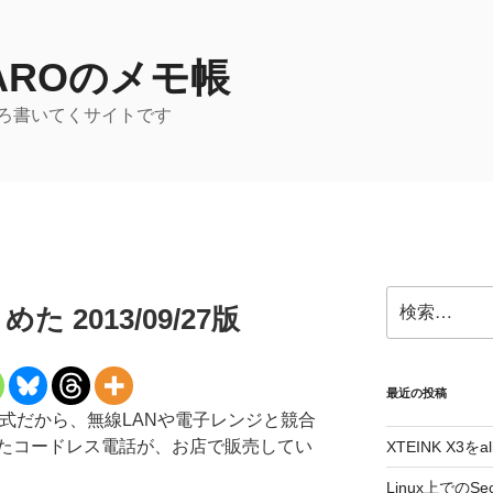
TAROのメモ帳
ろ書いてくサイトです
検
 2013/09/27版
索:
最近の投稿
T形式だから、無線LANや電子レンジと競合
たコードレス電話が、お店で販売してい
XTEINK X3をa
Linux上でのSe