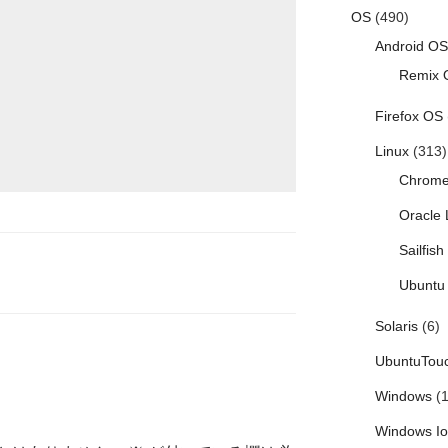
OS
(490)
Android OS
Remix 
Firefox OS
Linux
(313)
Chrom
Oracle 
Sailfis
Ubuntu 
Solaris
(6)
UbuntuTou
Windows
(1
Windows I