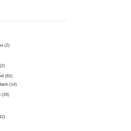
us
(2)
(2)
id
(82)
atch
(14)
3
(39)
42)