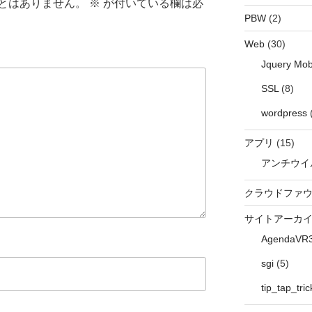
とはありません。
※
が付いている欄は必
PBW
(2)
Web
(30)
Jquery Mob
SSL
(8)
wordpress
アプリ
(15)
アンチウイ
クラウドファ
サイトアーカ
AgendaVR
sgi
(5)
tip_tap_tric