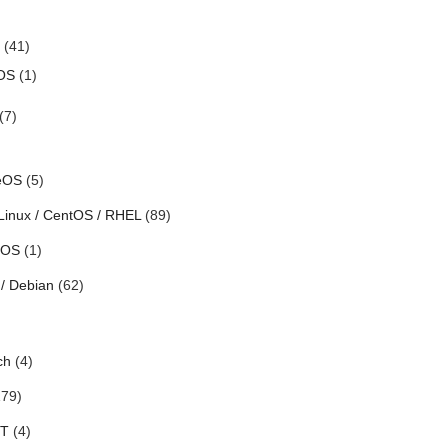
(41)
OS
(1)
(7)
eOS
(5)
Linux / CentOS / RHEL
(89)
h OS
(1)
/ Debian
(62)
ch
(4)
79)
oT
(4)