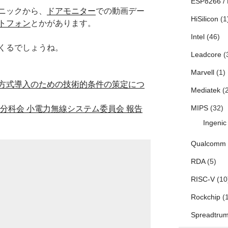
ESP8266 /
ニックから、
ドアモニター
での動画デー
HiSilicon
(1
トフォン
とかがあります。
Intel
(46)
くるでしょうね。
Leadcore
(
Marvell
(1)
方式導入のための技術的条件の策定につ
Mediatek
(2
MIPS
(32)
分科会 小電力無線システム委員会 報告
Ingenic
Qualcomm
RDA
(5)
RISC-V
(10
Rockchip
(1
Spreadtru