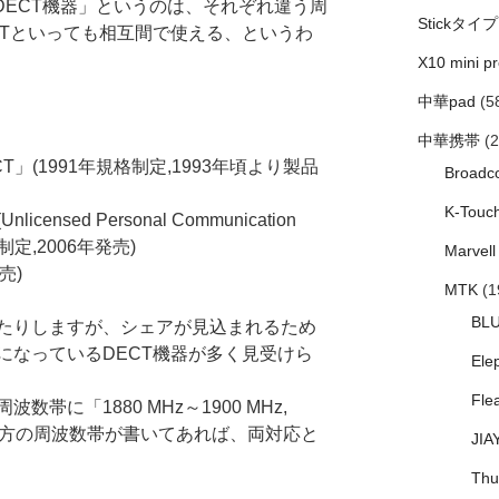
DECT機器」というのは、それぞれ違う周
Stickタイプ
CTといっても相互間で使える、というわ
X10 mini pr
中華pad
(5
中華携帯
(2
T」(1991年規格制定,1993年頃より製品
Broadc
K-Touc
nsed Personal Communication
年制定,2006年発売)
Marvell
売)
MTK
(1
BL
たりしますが、シェアが見込まれるため
になっているDECT機器が多く見受けら
Ele
Fle
帯に「1880 MHz～1900 MHz,
」と、両方の周波数帯が書いてあれば、両対応と
JIA
Thu