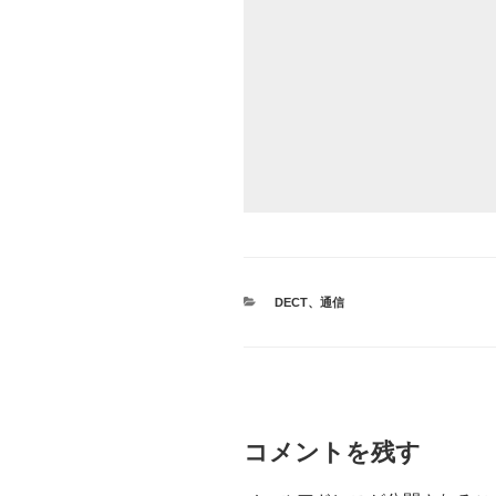
カ
DECT
、
通信
テ
ゴ
リ
ー
コメントを残す