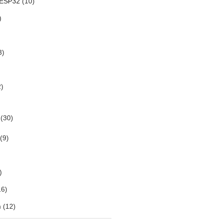
 ESP32
(10)
)
3)
)
(30)
(9)
)
6)
m
(12)