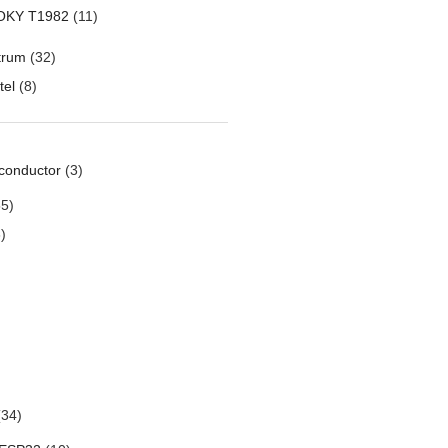
OKY T1982
(11)
trum
(32)
tel
(8)
conductor
(3)
5)
)
34)