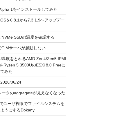
3.0 Alpha 1をインストールしてみた
 のAOSを6.8.1から7.3.1.9へアップデー
reeでNVMe SSDの温度を確認する
FreeでCIMサーバが起動しない
U温度をとれるAMD Zen4/Zen5 IPMI
erをRyzen 5 3500UのESXi 8.0 Freeに
してみた
026/06/24
レータのaggregateが見えなくなった
OS上でユーザ権限でファイルシステムを
うにするDokany