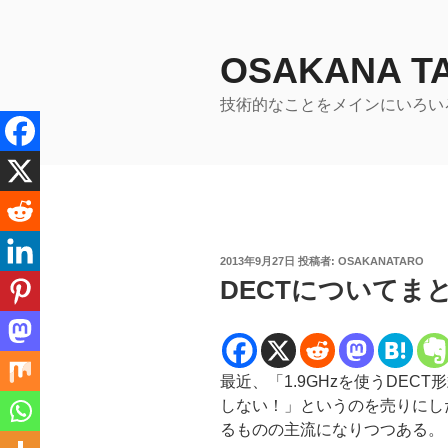
コ
ン
テ
OSAKANA 
ン
技術的なことをメインにいろい
ツ
へ
ス
キ
ッ
プ
投
2013年9月27日
投稿者:
OSAKANATARO
稿
DECTについてまとめた
日:
最近、「1.9GHzを使うDEC
しない！」というのを売りにし
るものの主流になりつつある。