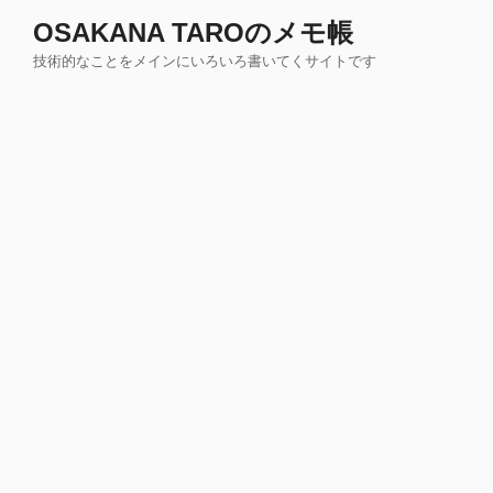
コ
OSAKANA TAROのメモ帳
ン
技術的なことをメインにいろいろ書いてくサイトです
テ
ン
ツ
へ
ス
キ
ッ
プ