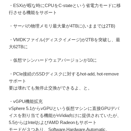
・ESXiが暇な時にCPUをC-stateという省電力モードに移
行させる機能をサポート
・サーバの物理メモリ最大量が4TBに(いままでは2TB)
・VMDKファイル(ディスクイメージ)が2TBを突破し、最
大62TBに
・仮想マシンハードウェアバージョンが10に
・PCIe接続のSSDディスクに対するhot-add, hot-remove
サポート
要は壊れても無停止交換ができるよ、と。
・vGPU機能拡充
vSphere 5.1からvGPUという仮想マシンに直接GPUデバ
イスを割り当てる機能がnVidia向けに提供されていたが、
5.5からはIntelおよびAMD Radeonもサポート
モードが３つあり、Software,Hardware,Automatic。