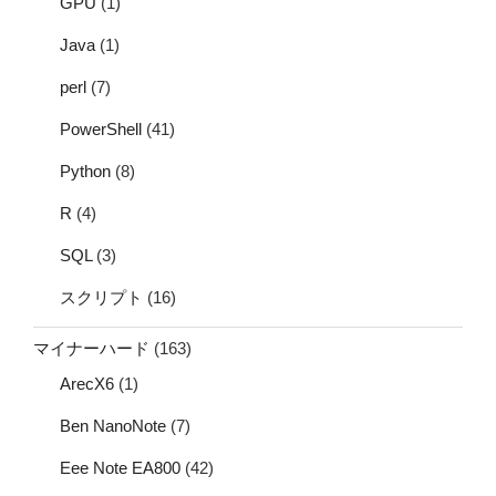
GPU
(1)
Java
(1)
perl
(7)
PowerShell
(41)
Python
(8)
R
(4)
SQL
(3)
スクリプト
(16)
マイナーハード
(163)
ArecX6
(1)
Ben NanoNote
(7)
Eee Note EA800
(42)