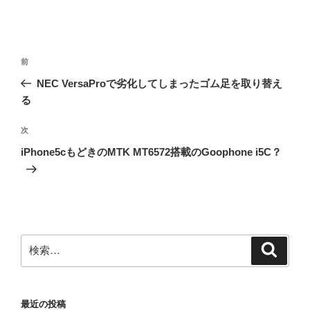
投
前
前
稿
の
NEC VersaProで劣化してしまったゴム足を取り替え
ナ
投
る
ビ
稿
ゲ
次
次
の
ー
iPhone5cもどきのMTK MT6572搭載のGoophone i5C？
投
シ
稿
ョ
ン
検
検
索
索:
最近の投稿