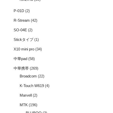
P-01D
(2)
R-Stream
(42)
SO-04E
(2)
Stickタイプ
(1)
X10 mini pro
(34)
中華pad
(58)
中華携帯
(269)
Broadcom
(22)
K-Touch W619
(4)
Marvell
(2)
MTK
(196)
BLUBOO
(3)