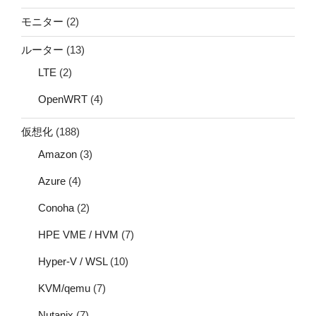
モニター
(2)
ルーター
(13)
LTE
(2)
OpenWRT
(4)
仮想化
(188)
Amazon
(3)
Azure
(4)
Conoha
(2)
HPE VME / HVM
(7)
Hyper-V / WSL
(10)
KVM/qemu
(7)
Nutanix
(7)