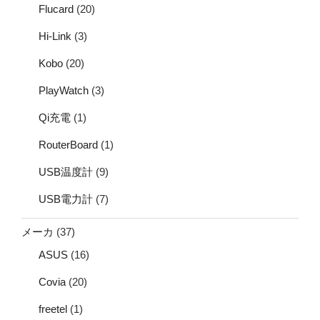
Flucard
(20)
Hi-Link
(3)
Kobo
(20)
PlayWatch
(3)
Qi充電
(1)
RouterBoard
(1)
USB温度計
(9)
USB電力計
(7)
メーカ
(37)
ASUS
(16)
Covia
(20)
freetel
(1)