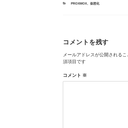
カ
PROXMOX
、
仮想化
テ
ゴ
リ
ー
コメントを残す
メールアドレスが公開されるこ
須項目です
コメント
※