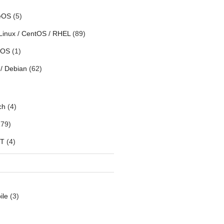
eOS
(5)
Linux / CentOS / RHEL
(89)
h OS
(1)
/ Debian
(62)
ch
(4)
79)
oT
(4)
ile
(3)