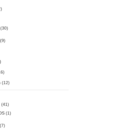
)
(30)
(9)
)
6)
m
(12)
(41)
OS
(1)
(7)