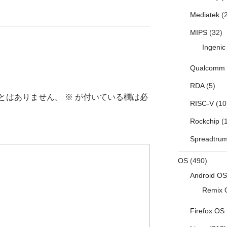
Mediatek
(2
MIPS
(32)
Ingenic
Qualcomm
RDA
(5)
とはありません。
※
が付いている欄は必
RISC-V
(10
Rockchip
(1
Spreadtru
OS
(490)
Android OS
Remix 
Firefox OS