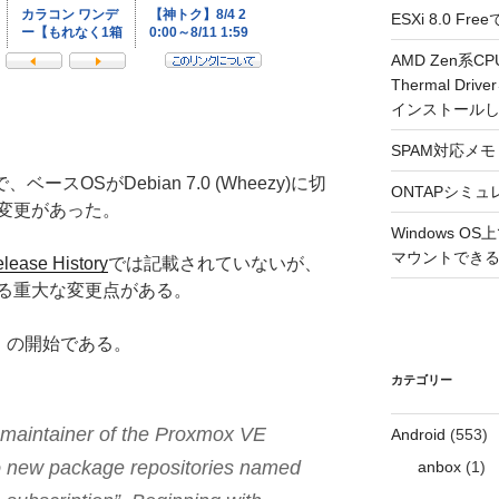
ESXi 8.0 
AMD Zen系CP
Thermal Driv
インストール
SPAM対応メモ 2
で、ベースOSがDebian 7.0 (Wheezy)に切
ONTAPシミュ
変更があった。
Windows 
マウントできるよ
lease History
では記載されていないが、
る重大な変更点がある。
tory」の開始である。
カテゴリー
 maintainer of the Proxmox VE
Android
(553)
wo new package repositories named
anbox
(1)