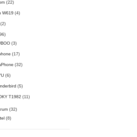
om
(22)
h W619
(4)
(2)
96)
UBOO
(3)
phone
(17)
aPhone
(32)
YU
(6)
nderbird
(5)
OKY T1982
(11)
trum
(32)
tel
(8)