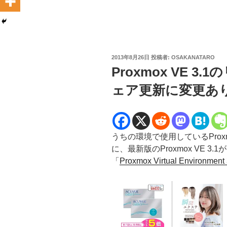
投
2013年8月26日
投稿者:
OSAKANATARO
稿
Proxmox VE 
日:
ェア更新に変更あ
うちの環境で使用しているProxmox Vir
に、最新版のProxmox VE 3.
「
Proxmox Virtual Environment