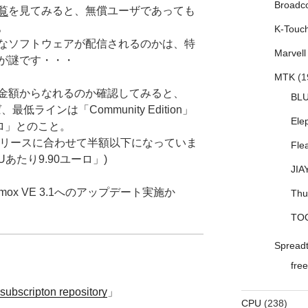
Broadc
覧
を見てみると、無償ユーザであっても
。
K-Touc
なソフトウェアが配信されるのかは、特
Marvell
が謎です・・・
MTK
(1
金額からなれるのか確認してみると、
BL
最低ラインは「Community Edition」
Ele
ーロ」とのこと。
3.1リリースに合わせて半額以下になっていま
Fle
あたり9.90ユーロ」)
JIA
ox VE 3.1へのアップデート実施か
Thu
TO
Spread
free
subscripton repository
」
CPU
(238)