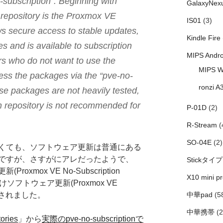
-subscription”. Beginning with
GalaxyNex
 repository is the Proxmox VE
IS01
(3)
ows secure access to stable updates,
Kindle Fire
s and is available to subscription
MIPS Andro
s who do not want to use the
MIPS W
ess the packages via the “pve-no-
ronzi A
ese packages are not heavily tested,
n repository is not recommended for
P-01D
(2)
R-Stream
(
SO-04E
(2)
くても、ソフトウェア更新は普通にある
ですが、さすがにアレだったようで、
Stickタイプ
xmox VE No-Subscription
X10 mini pr
向けソフトウェア更新(Proxmox VE
」に分割されました。
中華pad
(5
中華携帯
(2
ories
」から
実際のpve-no-subscriptionで