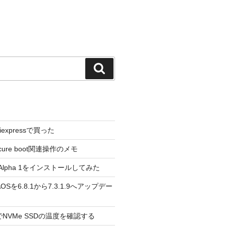
検
索
liexpressで買った
cure boot関連操作のメモ
3.0 Alpha 1をインストールしてみた
 のAOSを6.8.1から7.3.1.9へアップデー
reeでNVMe SSDの温度を確認する