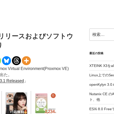
検
3.1のリリースおよびソフトウ
索:
り
最近の投稿
XTEINK X3をa
tual Environment(Proxmox VE)
1が出た。
Linux上でのSe
 3.1 Released
」
openKylyn 
Nutanix CE
ト、他
ESXi 8.0 F