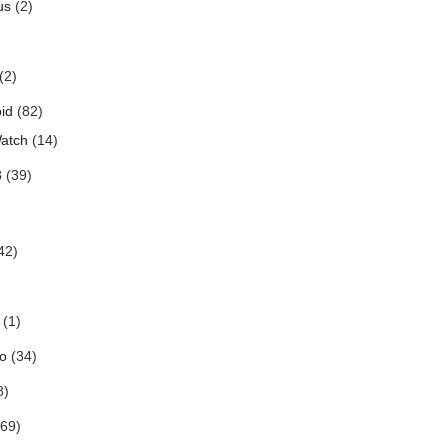
us
(2)
(2)
id
(82)
atch
(14)
3
(39)
42)
(1)
o
(34)
8)
69)