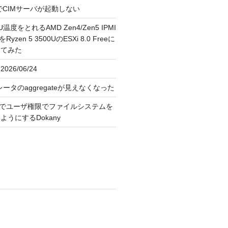
FreeでCIMサーバが起動しない
U温度をとれるAMD Zen4/Zen5 IPMI
erをRyzen 5 3500UのESXi 8.0 Freeに
してみた
026/06/24
レータのaggregateが見えなくなった
OS上でユーザ権限でファイルシステムを
うにするDokany