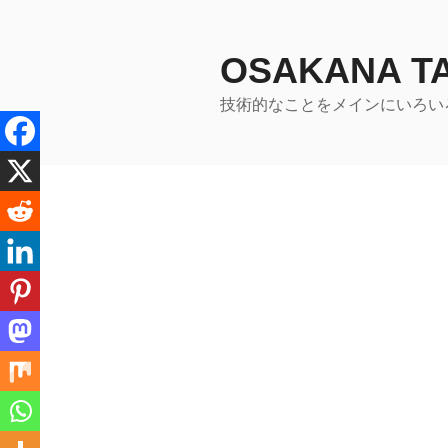
コ
ン
テ
OSAKANA 
ン
技術的なことをメインにいろい
ツ
へ
ス
キ
ッ
プ