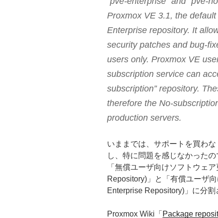
“pve-enterprise” and “pve-no
Proxmox VE 3.1, the default
Enterprise repository. It all
security patches and bug-fixe
users only. Proxmox VE user
subscription service can acc
subscription” repository. Th
therefore the No-subscriptio
production servers.
いままでは、サポートを買わな
し、特に問題を感じなかったの
「無償ユーザ向けソフトウェア更新(Pro
Repository)」と「有償ユーザ
Enterprise Repository)
Proxmox Wiki「
Package reposit