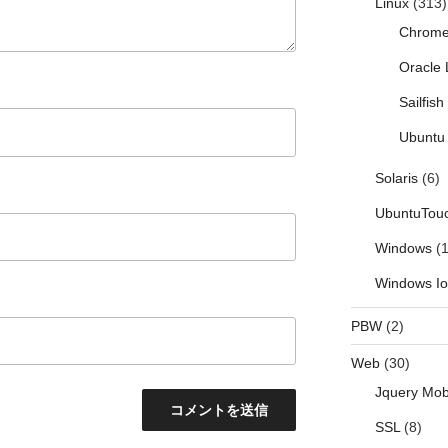
Linux
(313)
Chrom
Oracle 
Sailfis
Ubuntu 
Solaris
(6)
UbuntuTou
Windows
(1
Windows I
PBW
(2)
Web
(30)
Jquery Mob
SSL
(8)