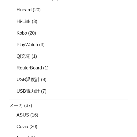
Flucard
(20)
Hi-Link
(3)
Kobo
(20)
PlayWatch
(3)
Qi充電
(1)
RouterBoard
(1)
USB温度計
(9)
USB電力計
(7)
メーカ
(37)
ASUS
(16)
Covia
(20)