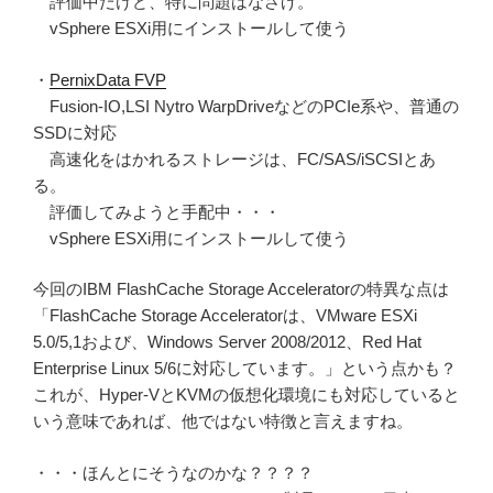
評価中だけど、特に問題はなさげ。
vSphere ESXi用にインストールして使う
・
PernixData FVP
Fusion-IO,LSI Nytro WarpDriveなどのPCIe系や、普通の
SSDに対応
高速化をはかれるストレージは、FC/SAS/iSCSIとあ
る。
評価してみようと手配中・・・
vSphere ESXi用にインストールして使う
今回のIBM FlashCache Storage Acceleratorの特異な点は
「FlashCache Storage Acceleratorは、VMware ESXi
5.0/5,1および、Windows Server 2008/2012、Red Hat
Enterprise Linux 5/6に対応しています。」という点かも？
これが、Hyper-VとKVMの仮想化環境にも対応していると
いう意味であれば、他ではない特徴と言えますね。
・・・ほんとにそうなのかな？？？？