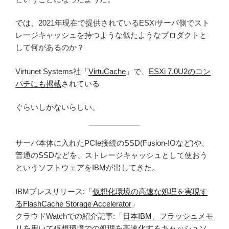
では、2021年現在で提供されているESXiサーバ側でスト
レージキャッシュを持つような似たようなプロダクトと
して何があるのか？
Virtunet Systems社「
VirtuCache
」で、
ESXi 7.0U2のコン
パチにも掲載
されている
ぐらいしかないらしい。
サーバ本体に入れたPCIe接続のSSD(Fusion-IOなど)や、
普通のSSDなどを、ストレージキャッシュとして使おう
というソフトウェアをIBMが出してきた。
IBMプレスリリース:「
仮想化環境の高速な処理を実現す
るFlashCache Storage Accelerator
」
クラウドWatchでの紹介記事:「
日本IBM、フラッシュメモ
リを用いて仮想環境での処理を高速化するキャッシュソ