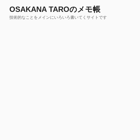
コ
OSAKANA TAROのメモ帳
ン
技術的なことをメインにいろいろ書いてくサイトです
テ
ン
ツ
へ
ス
キ
ッ
プ