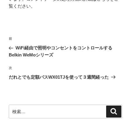
覧ください
。
投
前
前
稿
の
WiFi経由で照明やコンセントをコントロールする
ナ
投
Belkin WeMoシリーズ
ビ
稿
ゲ
次
次
の
ー
だれとでも定額パスWX01TJを使って３週間経った
投
シ
稿
ョ
ン
検
検
索
索: