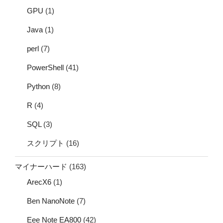
GPU
(1)
Java
(1)
perl
(7)
PowerShell
(41)
Python
(8)
R
(4)
SQL
(3)
スクリプト
(16)
マイナーハード
(163)
ArecX6
(1)
Ben NanoNote
(7)
Eee Note EA800
(42)