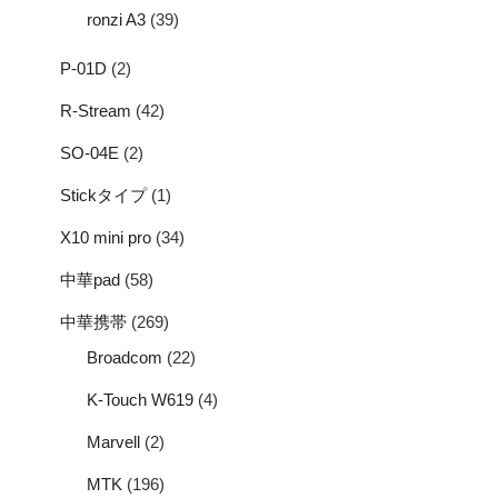
ronzi A3
(39)
P-01D
(2)
R-Stream
(42)
SO-04E
(2)
Stickタイプ
(1)
X10 mini pro
(34)
中華pad
(58)
中華携帯
(269)
Broadcom
(22)
K-Touch W619
(4)
Marvell
(2)
MTK
(196)