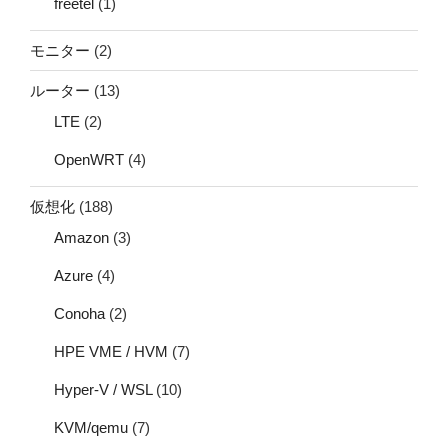
freetel
(1)
モニター
(2)
ルーター
(13)
LTE
(2)
OpenWRT
(4)
仮想化
(188)
Amazon
(3)
Azure
(4)
Conoha
(2)
HPE VME / HVM
(7)
Hyper-V / WSL
(10)
KVM/qemu
(7)