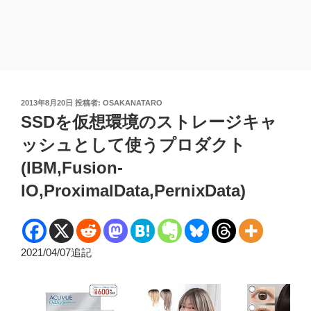
投
2013年8月20日
投稿者:
OSAKANATARO
稿
SSDを仮想環境のストレージキャ
日:
ッシュとして使うプロダクト
(IBM,Fusion-
IO,ProximalData,PernixData)
2021/04/07追記