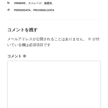
カ
VMWARE
、
ストレージ
、
仮想化
テ
タ
PERNIXDATA
、
PROXIMALDATA
ゴ
グ
リ
ー
コメントを残す
メールアドレスが公開されることはありません。
※
が付
いている欄は必須項目です
コメント
※