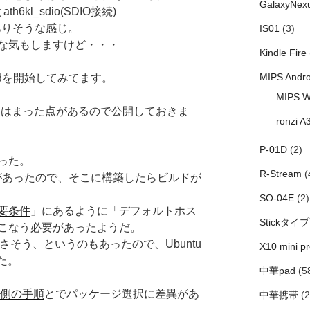
GalaxyNex
h6kl_sdio(SDIO接続)
がありそうな感じ。
IS01
(3)
な気もしますけど・・・
Kindle Fire
MIPS Andro
ildを開始してみてます。
MIPS W
でにはまった点があるので公開しておきま
ronzi A
P-01D
(2)
まった。
R-Stream
(
bit環境があったので、そこに構築したらビルドが
SO-04E
(2)
の必要条件
」にあるように「デフォルトホス
Stickタイプ
こなう必要があったようだ。
よさそう、というのもあったので、Ubuntu
X10 mini pr
した。
中華pad
(5
id側の手順
とでパッケージ選択に差異があ
中華携帯
(2