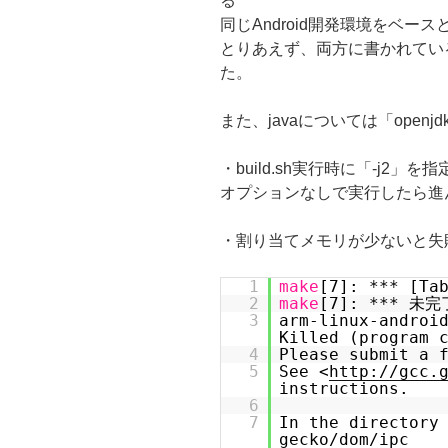
る
同じAndroid開発環境をベ
とりあえず、両方に書かれてい
た。
また、javaについては「openjd
・build.sh実行時に「-j2」
オプションなしで実行したら進
・割り当てメモリが少ないと失
1
make
[7]: *** [Ta
2
make
[7]: *** 
3
arm-linux-androi
Killed (program 
4
Please submit a 
5
See <
http://gcc.
instructions.
6
7
In the directory
gecko/dom/ipc