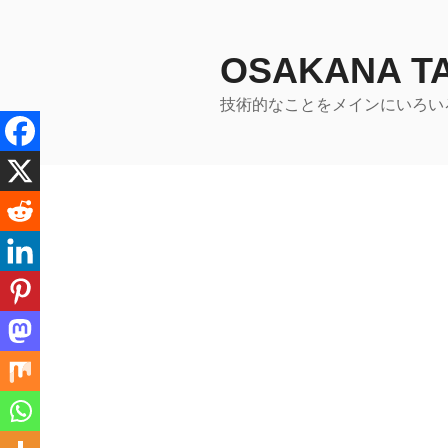
コ
ン
テ
OSAKANA 
ン
技術的なことをメインにいろい
ツ
へ
ス
キ
ッ
プ