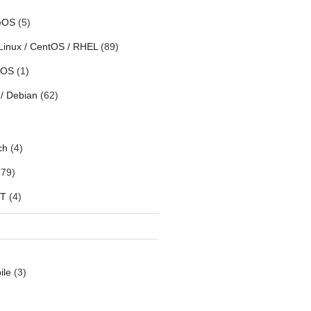
eOS
(5)
Linux / CentOS / RHEL
(89)
h OS
(1)
/ Debian
(62)
ch
(4)
79)
oT
(4)
ile
(3)