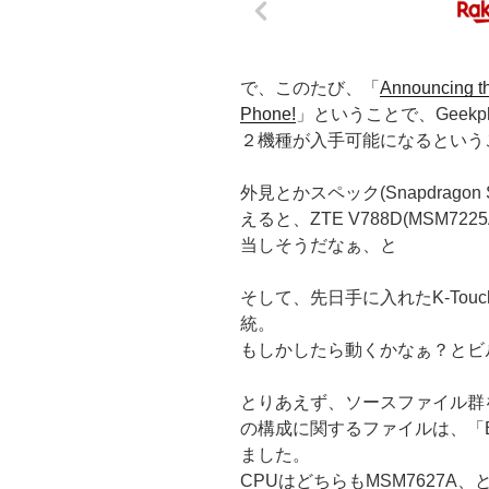
で、このたび、「
Announcing t
Phone!
」ということで、Geekp
２機種が入手可能になるという
外見とかスペック(Snapdragon S
えると、ZTE V788D(MSM722
当しそうだなぁ、と
そして、先日手に入れたK-Touch 
統。
もしかしたら動くかなぁ？とビ
とりあえず、ソースファイル群を取
の構成に関するファイルは、「B2G
ました。
CPUはどちらもMSM7627