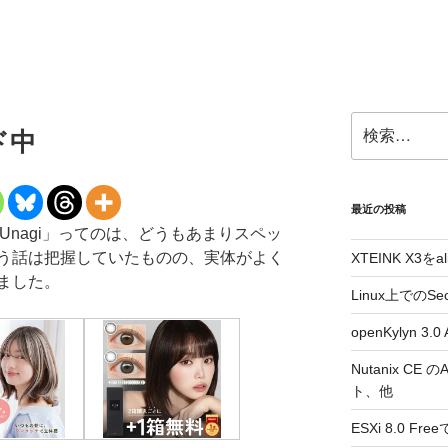
検
ルド中
索:
最近の投稿
ro」「Unagi」ってのは、どうもあまりスペッ
う話は把握していたものの、実体がよく
XTEINK X3をa
ました。
Linux上でのSe
openKylyn 
Nutanix CE
ト、他
ESXi 8.0 F