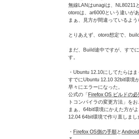
無線LANはunagiは、NL80211とat
otoroは、ar6000という違い
まぁ、見方が間違っているよう
とりあえず、otoro想定で、bu
まだ、Build途中ですが、す
す。
・Ubuntu 12.10にしてたらは
すでにUbuntu 12.10 32
早々にエラーになった。
公式の「
Firefox OS ビルド
トコンパイラの変更方法」をお
まぁ、64bit環境にかえた方が
12.04 64bit環境で作り直しま
・
Firefox OS側の手順
と
Andro