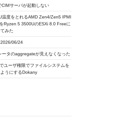
FreeでCIMサーバが起動しない
U温度をとれるAMD Zen4/Zen5 IPMI
erをRyzen 5 3500UのESXi 8.0 Freeに
してみた
026/06/24
レータのaggregateが見えなくなった
OS上でユーザ権限でファイルシステムを
うにするDokany