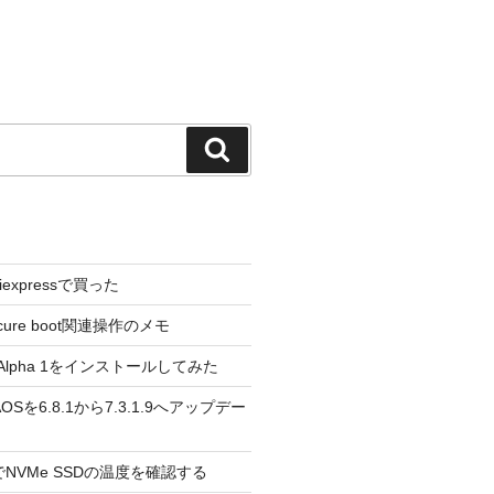
検
索
liexpressで買った
cure boot関連操作のメモ
3.0 Alpha 1をインストールしてみた
 のAOSを6.8.1から7.3.1.9へアップデー
reeでNVMe SSDの温度を確認する