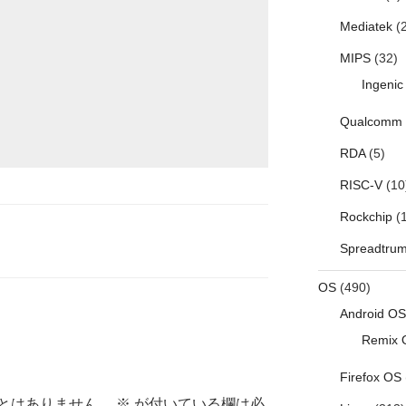
Mediatek
(2
MIPS
(32)
Ingenic
Qualcomm
RDA
(5)
RISC-V
(10
Rockchip
(1
Spreadtru
OS
(490)
Android OS
Remix 
Firefox OS
とはありません。
※
が付いている欄は必