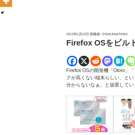
投
2013年1月23日
投稿者:
OSAKANATARO
稿
Firefox OSをビ
日:
Firefox OSの開発機「Oto
クが高くない端末らしい、とい
分からないなぁ、と放置してい