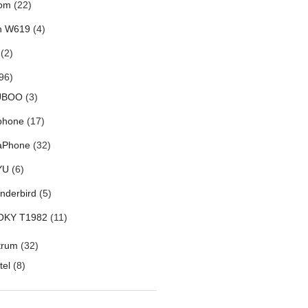
om
(22)
h W619
(4)
(2)
96)
UBOO
(3)
phone
(17)
aPhone
(32)
YU
(6)
nderbird
(5)
OKY T1982
(11)
trum
(32)
tel
(8)