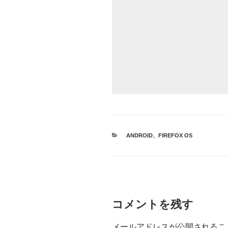
カ
ANDROID
、
FIREFOX OS
テ
ゴ
リ
ー
コメントを残す
メールアドレスが公開されるこ