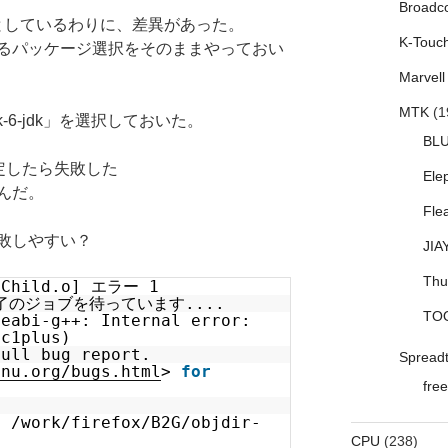
Broadc
ースとしているわりに、差異があった。
K-Touc
るパッケージ選択をそのままやっておい
Marvell
MTK
(1
k-6-jdk」を選択しておいた。
BL
を指定したら失敗した
Ele
んだ。
Fle
敗しやすい？
JIA
Thu
bChild.o] エラー 1
未完了のジョブを待っています....
TO
deabi-g++: Internal error:
cc1plus)
full bug report.
Spread
gnu.org/bugs.html
>
for
free
 /work/firefox/B2G/objdir-
CPU
(238)