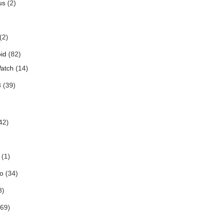
us
(2)
(2)
id
(82)
atch
(14)
3
(39)
42)
(1)
o
(34)
8)
69)