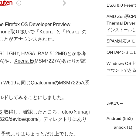
ESXi 8.0 
AMD Zen系CP
Thermal Driv
he Firefox OS Developer Preview
インストール
hone取り扱いで「Keon」と「Peak」の
ことがアナウンスされた。
SPAM対応メモ 2
ONTAPシミュ
1 1GHz, HVGA, RAM 512MB)とかを考
5A)や、
Xperia E
(MSM7227A)あたりが該
Windows 
マウントできるよ
W619も同じQualcommのMSM7225A系
ルドしてみることにしました。
カテゴリー
得し、確認したところ、otoroとunagi
Android
(553)
/device/qcom/」ディレクトリにあり
anbox
(1)
A、と予想よりはちょっとだけ上でした。