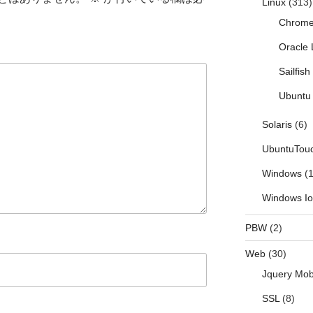
Linux
(313)
Chrom
Oracle 
Sailfis
Ubuntu 
Solaris
(6)
UbuntuTou
Windows
(1
Windows I
PBW
(2)
Web
(30)
Jquery Mob
SSL
(8)