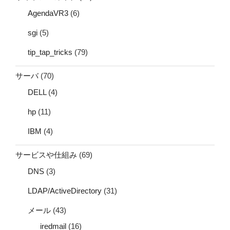
AgendaVR3
(6)
sgi
(5)
tip_tap_tricks
(79)
サーバ
(70)
DELL
(4)
hp
(11)
IBM
(4)
サービスや仕組み
(69)
DNS
(3)
LDAP/ActiveDirectory
(31)
メール
(43)
iredmail
(16)