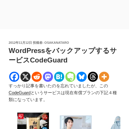
投
2012年11月12日
投稿者:
OSAKANATARO
稿
WordPressをバックアップするサ
日:
ービスCodeGuard
すっかり記事を書いたのを忘れていましたが、この
CodeGuard
というサービスは現在有償プランの下記４種
類になっています。