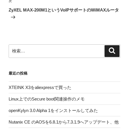
ビ
稿
次
次
ゲ
の
ZyXEL MAX-200M1というVoIPサポートのWiMAXルータ
投
ー
稿
シ
ョ
ン
検
検
索
索:
最近の投稿
XTEINK X3をaliexpressで買った
Linux上でのSecure boot関連操作のメモ
openKylyn 3.0 Alpha 1をインストールしてみた
Nutanix CE のAOSを6.8.1から7.3.1.9へアップデート、他