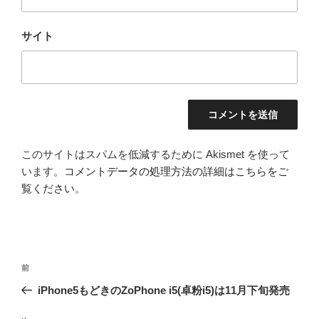
サイト
このサイトはスパムを低減するために Akismet を使って
います。
コメントデータの処理方法の詳細はこちらをご
覧ください
。
投
前
前
稿
の
iPhone5もどきのZoPhone i5(卓粉i5)は11月下旬発売
ナ
投