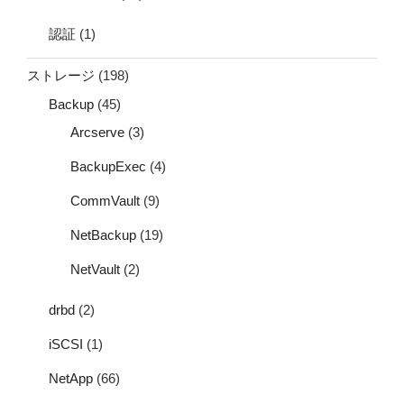
認証
(1)
ストレージ
(198)
Backup
(45)
Arcserve
(3)
BackupExec
(4)
CommVault
(9)
NetBackup
(19)
NetVault
(2)
drbd
(2)
iSCSI
(1)
NetApp
(66)