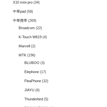
X10 mini pro
(34)
中華pad
(58)
中華携帯
(269)
Broadcom
(22)
K-Touch W619
(4)
Marvell
(2)
MTK
(196)
BLUBOO
(3)
Elephone
(17)
FleaPhone
(32)
JIAYU
(6)
Thunderbird
(5)