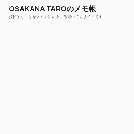
コ
OSAKANA TAROのメモ帳
ン
技術的なことをメインにいろいろ書いてくサイトです
テ
ン
ツ
へ
ス
キ
ッ
プ