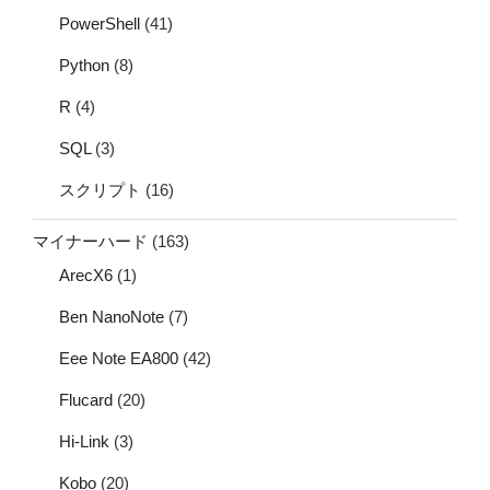
PowerShell
(41)
Python
(8)
R
(4)
SQL
(3)
スクリプト
(16)
マイナーハード
(163)
ArecX6
(1)
Ben NanoNote
(7)
Eee Note EA800
(42)
Flucard
(20)
Hi-Link
(3)
Kobo
(20)