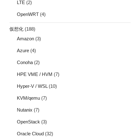
LTE
(2)
OpenWRT
(4)
仮想化
(188)
Amazon
(3)
Azure
(4)
Conoha
(2)
HPE VME / HVM
(7)
Hyper-V / WSL
(10)
KVM/qemu
(7)
Nutanix
(7)
OpenStack
(3)
Oracle Cloud
(32)