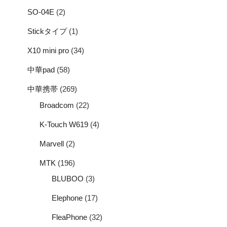
SO-04E
(2)
Stickタイプ
(1)
X10 mini pro
(34)
中華pad
(58)
中華携帯
(269)
Broadcom
(22)
K-Touch W619
(4)
Marvell
(2)
MTK
(196)
BLUBOO
(3)
Elephone
(17)
FleaPhone
(32)