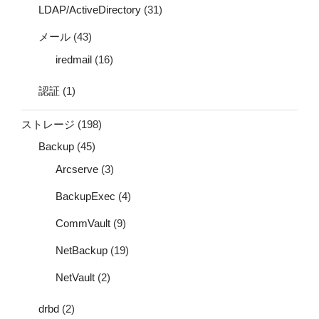
LDAP/ActiveDirectory
(31)
メール
(43)
iredmail
(16)
認証
(1)
ストレージ
(198)
Backup
(45)
Arcserve
(3)
BackupExec
(4)
CommVault
(9)
NetBackup
(19)
NetVault
(2)
drbd
(2)