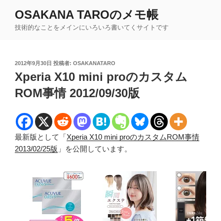
コ
OSAKANA TAROのメモ帳
ン
技術的なことをメインにいろいろ書いてくサイトです
テ
ン
ツ
投
2012年9月30日
投稿者:
OSAKANATARO
へ
稿
Xperia X10 mini proのカスタム
ス
日:
キ
ROM事情 2012/09/30版
ッ
プ
最新版として「
Xperia X10 mini proのカスタムROM事情
2013/02/25版
」を公開しています。