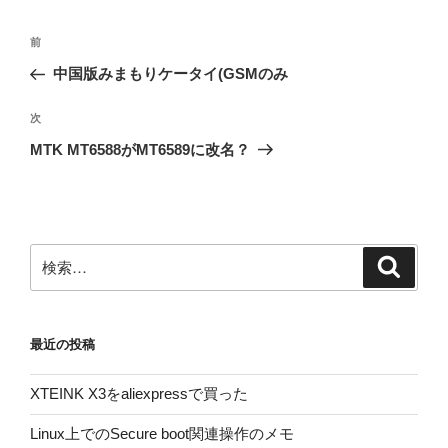
投
前
前
稿
の
中国版みまもりケータイ(GSMのみ
ナ
投
ビ
稿
次
次
ゲ
の
MTK MT6588がMT6589に改名？
投
ー
稿
シ
ョ
ン
検
検
索
索:
最近の投稿
XTEINK X3をaliexpressで買った
Linux上でのSecure boot関連操作のメモ