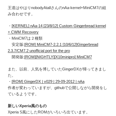
王道はやはりnobodyAtallさんのnAa-kernel+MiniCM7の組
み合わせです。
・
[KERNEL] nAa-14 [23/8/12] Custom Gingerbread kernel
+ CWM Recovery
・MiniCM7は２種類
安定版:
[ROM] MiniCM7-2.2.1 [10/6/12]Gingerbread
2.3.7/CM7.2 unofficial port for the pro
開発版:
[ROM][NIGHTLY][X10minipro] MiniCM7
また、以前、人気を博していたGingerDXが帰ってきまし
た。
・
[ROM] GingerDX | v029 | 29-09-2012 | nAa
作者が変わっていますが、githubで公開しながら開発をし
ているようです。
新しいXperia風のもの
Xperia S風にしたROMがいろいろ出ています。