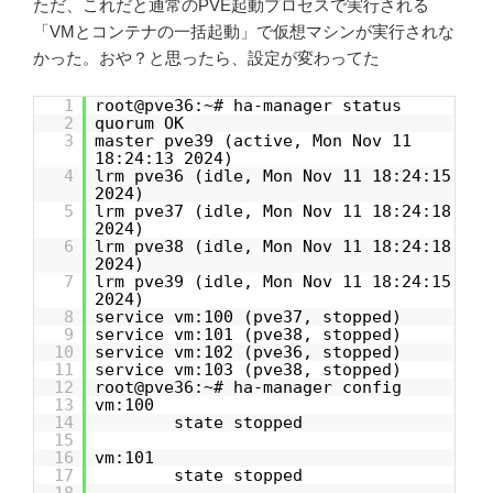
ただ、これだと通常のPVE起動プロセスで実行される
「VMとコンテナの一括起動」で仮想マシンが実行されな
かった。おや？と思ったら、設定が変わってた
1
root@pve36:~# ha-manager status
2
quorum OK
3
master pve39 (active, Mon Nov 11
18:24:13 2024)
4
lrm pve36 (idle, Mon Nov 11 18:24:15
2024)
5
lrm pve37 (idle, Mon Nov 11 18:24:18
2024)
6
lrm pve38 (idle, Mon Nov 11 18:24:18
2024)
7
lrm pve39 (idle, Mon Nov 11 18:24:15
2024)
8
service vm:100 (pve37, stopped)
9
service vm:101 (pve38, stopped)
10
service vm:102 (pve36, stopped)
11
service vm:103 (pve38, stopped)
12
root@pve36:~# ha-manager config
13
vm:100
14
state stopped
15
16
vm:101
17
state stopped