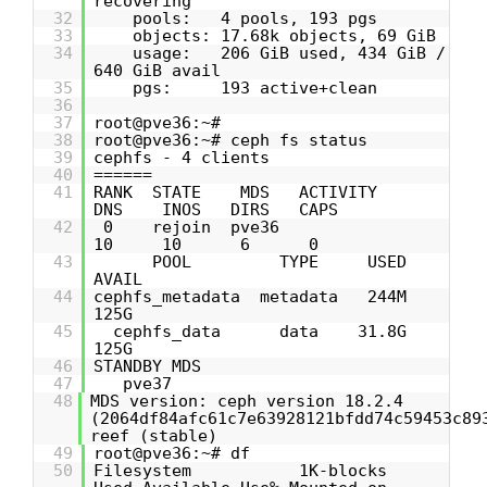
recovering
32
pools: 4 pools, 193 pgs
33
objects: 17.68k objects, 69 GiB
34
usage: 206 GiB used, 434 GiB /
640 GiB avail
35
pgs: 193 active+clean
36
37
root@pve36:~#
38
root@pve36:~# ceph fs status
39
cephfs - 4 clients
40
======
41
RANK STATE MDS ACTIVITY
DNS INOS DIRS CAPS
42
0 rejoin pve36
10 10 6 0
43
POOL TYPE USED
AVAIL
44
cephfs_metadata metadata 244M
125G
45
cephfs_data data 31.8G
125G
46
STANDBY MDS
47
pve37
48
MDS version: ceph version 18.2.4
(2064df84afc61c7e63928121bfdd74c59453c89
reef (stable)
49
root@pve36:~# df
50
Filesystem 1K-blocks