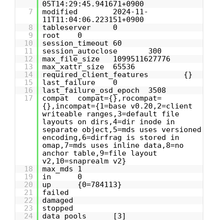
05T14:29:45.941671+0900
7
modified 2024-11-
11T11:04:06.223151+0900
8
tableserver 0
9
root 0
10
session_timeout 60
11
session_autoclose 300
12
max_file_size 1099511627776
13
max_xattr_size 65536
14
required_client_features {}
15
last_failure 0
16
last_failure_osd_epoch 3508
17
compat compat={},rocompat=
{},incompat={1=base v0.20,2=client
writeable ranges,3=default file
layouts on dirs,4=dir inode in
separate object,5=mds uses versioned
encoding,6=dirfrag is stored in
omap,7=mds uses inline data,8=no
anchor table,9=file layout
v2,10=snaprealm v2}
18
max_mds 1
19
in 0
20
up {0=784113}
21
failed
22
damaged
23
stopped
24
data_pools [3]