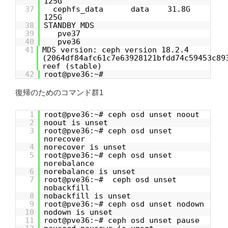
125G
37
cephfs_data data 31.8G
125G
38
STANDBY MDS
39
pve37
40
pve36
41
MDS version: ceph version 18.2.4
(2064df84afc61c7e63928121bfdd74c59453c89
reef (stable)
42
root@pve36:~#
復帰のためのコマンド群1
1
root@pve36:~# ceph osd unset noout
2
noout is unset
3
root@pve36:~# ceph osd unset
norecover
4
norecover is unset
5
root@pve36:~# ceph osd unset
norebalance
6
norebalance is unset
7
root@pve36:~# ceph osd unset
nobackfill
8
nobackfill is unset
9
root@pve36:~# ceph osd unset nodown
10
nodown is unset
11
root@pve36:~# ceph osd unset pause