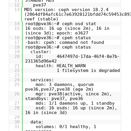
11
STANDBY MDS
12
pve37
13
MDS version: ceph version 18.2.4
(2064df84afc61c7e63928121bfdd74c59453c89
reef (stable)
14
root@pve36:~# ceph osd stat
15
16 osds: 16 up (since 2m), 16 in
(since 3d); epoch: e3627
16
root@pve36:~# cpeh status
17
-bash: cpeh: command not found
18
root@pve36:~# ceph status
19
cluster:
20
id: 4647497d-17da-46f4-8e7b-
231365d96e42
21
health: HEALTH_WARN
22
1 filesystem is degraded
23
24
services:
25
mon: 3 daemons, quorum
pve36,pve37,pve38 (age 2m)
26
mgr: pve38(active, since 2m),
standbys: pve37, pve36
27
mds: 1/1 daemons up, 1 standby
28
osd: 16 osds: 16 up (since 2m),
16 in (since 3d)
29
30
data:
31
volumes: 0/1 healthy, 1