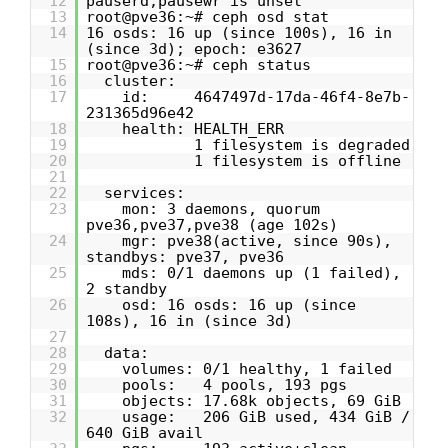
12
pauserd,pausewr is unset
13
root@pve36:~# ceph osd stat
14
16 osds: 16 up (since 100s), 16 in
(since 3d); epoch: e3627
15
root@pve36:~# ceph status
16
cluster:
17
id: 4647497d-17da-46f4-8e7b-
231365d96e42
18
health: HEALTH_ERR
19
1 filesystem is degraded
20
1 filesystem is offline
21
22
services:
23
mon: 3 daemons, quorum
pve36,pve37,pve38 (age 102s)
24
mgr: pve38(active, since 90s),
standbys: pve37, pve36
25
mds: 0/1 daemons up (1 failed),
2 standby
26
osd: 16 osds: 16 up (since
108s), 16 in (since 3d)
27
28
data:
29
volumes: 0/1 healthy, 1 failed
30
pools: 4 pools, 193 pgs
31
objects: 17.68k objects, 69 GiB
32
usage: 206 GiB used, 434 GiB /
640 GiB avail