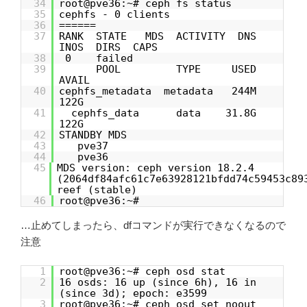
34
root@pve36:~# ceph fs status
35
cephfs - 0 clients
36
======
37
RANK STATE MDS ACTIVITY DNS
INOS DIRS CAPS
38
0 failed
39
POOL TYPE USED
AVAIL
40
cephfs_metadata metadata 244M
122G
41
cephfs_data data 31.8G
122G
42
STANDBY MDS
43
pve37
44
pve36
45
MDS version: ceph version 18.2.4
(2064df84afc61c7e63928121bfdd74c59453c89
reef (stable)
46
root@pve36:~#
…止めてしまったら、dfコマンドが実行できなくなるので
注意
1
root@pve36:~# ceph osd stat
2
16 osds: 16 up (since 6h), 16 in
(since 3d); epoch: e3599
3
root@pve36:~# ceph osd set noout