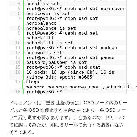
4
noout is set
5
root@pve36:~# ceph osd set norecover
6
norecover is set
7
root@pve36:~# ceph osd set
norebalance
8
norebalance is set
9
root@pve36:~# ceph osd set
nobackfill
10
nobackfill is set
11
root@pve36:~# ceph osd set nodown
12
nodown is set
13
root@pve36:~# ceph osd set pause
14
pauserd,pausewr is set
15
root@pve36:~# ceph osd stat
16
16 osds: 16 up (since 6h), 16 in
(since 3d); epoch: e3605
17
flags
pauserd,pausewr,nodown,noout,nobackfill,
18
root@pve36:~#
ドキュメントに「重要 上記の例は、OSD ノード内のサー
ビスと各 OSD を停止する場合のみであり、各 OSD ノー
ドで繰り返す必要があります。」とあるので、各サーバ
で確認してみたが、別に各サーバで実行する必要はなさ
そうである。