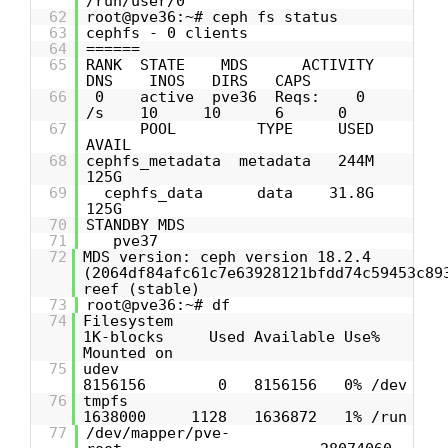
/run/user/0
62
root@pve36:~# ceph fs status
63
cephfs - 0 clients
64
======
65
RANK STATE MDS ACTIVITY
DNS INOS DIRS CAPS
66
0 active pve36 Reqs: 0
/s 10 10 6 0
67
POOL TYPE USED
AVAIL
68
cephfs_metadata metadata 244M
125G
69
cephfs_data data 31.8G
125G
70
STANDBY MDS
71
pve37
72
MDS version: ceph version 18.2.4
(2064df84afc61c7e63928121bfdd74c59453c89
reef (stable)
73
root@pve36:~# df
74
Filesystem
1K-blocks Used Available Use%
Mounted on
75
ude
8156156 0 8156156 0% /dev
76
tmpf
1638000 1128 1636872 1% /run
77
/dev/mapper/pve-