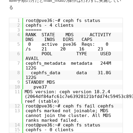
IBM手順の方だとmax_mdsの操作は行わずに実施してい
る
1
root@pve36:~# ceph fs status
2
cephfs - 4 clients
3
======
4
RANK STATE MDS ACTIVITY
DNS INOS DIRS CAPS
5
0 active pve36 Reqs: 0
/s 21 20 16 23
6
POOL TYPE USED
AVAIL
7
cephfs_metadata metadata 244M
122G
8
cephfs_data data 31.8G
122G
9
STANDBY MDS
10
pve37
11
MDS version: ceph version 18.2.4
(2064df84afc61c7e63928121bfdd74c59453c89
reef (stable)
12
root@pve36:~# ceph fs fail cephfs
13
cephfs marked not joinable; MDS
cannot join the cluster. All MDS
ranks marked failed.
14
root@pve36:~# ceph fs status
15
cephfs - 0 clients