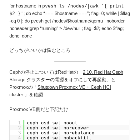
for hostname in
pvesh ls /nodes/|awk '{ print
$2 }'
; do echo “=== $hostname ===”; flag=0; while [ $flag
-eq 0 ]; do pvesh get /nodes/$hostname/qemu –noborder –
noheader|grep “running” > /dev/null ; flag=$?; echo $flag;
done; done
どっちがいいかは悩むところ
Cephの停止についてはRedHatの「
2.10. Red Hat Ceph
Storage クラスターの電源をオフにして再起動
」と
Proxmoxの「
Shutdown Proxmox VE + Ceph HCI
cluster
」を確認
Proxmox VE側だと下記だけ
1
ceph osd set noout
2
ceph osd set norecover
3
ceph osd set norebalance
4
ceph osd set nobackfill