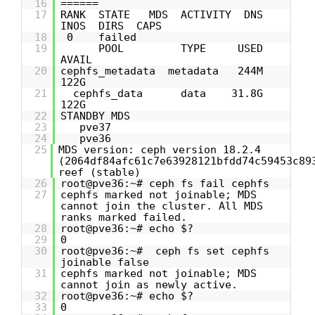
16
======
17
RANK STATE MDS ACTIVITY DNS
INOS DIRS CAPS
18
0 failed
19
POOL TYPE USED
AVAIL
20
cephfs_metadata metadata 244M
122G
21
cephfs_data data 31.8G
122G
22
STANDBY MDS
23
pve37
24
pve36
25
MDS version: ceph version 18.2.4
(2064df84afc61c7e63928121bfdd74c59453c89
reef (stable)
26
root@pve36:~# ceph fs fail cephfs
27
cephfs marked not joinable; MDS
cannot join the cluster. All MDS
ranks marked failed.
28
root@pve36:~# echo $?
29
0
30
root@pve36:~# ceph fs set cephfs
joinable false
31
cephfs marked not joinable; MDS
cannot join as newly active.
32
root@pve36:~# echo $?
33
0