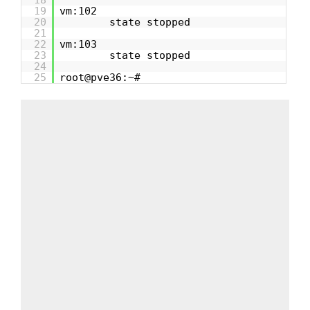
18
19
vm:102
20
state stopped
21
22
vm:103
23
state stopped
24
25
root@pve36:~#