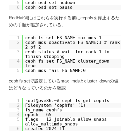
5
ceph osd set nodown
6
ceph osd set pause
RedHat側にはこれらを実行する前にcephfsを停止するた
めの手順が追加されている。
1
ceph fs set FS_NAME max_mds 1
2
ceph mds deactivate FS_NAME:1 # rank
2 of 2
3
ceph status # wait for rank 1 to
finish stopping
4
ceph fs set FS_NAME cluster_down
true
5
ceph mds fail FS_NAME:0
ceph fs setで設定しているmax_mdsとcluster_downの値
はどうなっているのかを確認
1
root@pve36:~# ceph fs get cephfs
2
Filesystem 'cephfs' (1)
3
fs_name cephfs
4
epoch 65
5
flags 12 joinable allow_snaps
allow_multimds_snaps
6
created 2024-11-