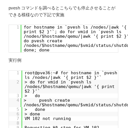
pvesh コマンドを調べるとこちらでも停止させることが
できる模様なので下記で実施
1
for hostname in `pvesh ls /nodes/|awk '{
print $2 }'`; do for vmid in `pvesh ls
/nodes/$hostname/qemu/|awk '{ print $2 }
do pvesh create
/nodes/$hostname/qemu/$vmid/status/shutd
done; done
実行例
1
root@pve36:~# for hostname in `pvesh
ls /nodes/|awk '{ print $2 }'`
2
> do for vmid in `pvesh ls
/nodes/$hostname/qemu/|awk '{ print
$2 }'`
3
> do
4
> pvesh create
/nodes/$hostname/qemu/$vmid/status/shutd
5
> done
6
> done
7
VM 102 not running
8
9
Requesting HA stop for VM 102