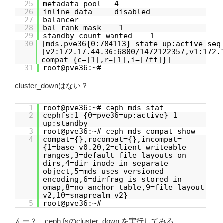
25
metadata_pool 4
26
inline_data disabled
27
balancer
28
bal_rank_mask -1
29
standby_count_wanted 1
30
[mds.pve36{0:784113} state up:active seq
[v2:172.17.44.36:6800/1472122357,v1:172.
compat {c=[1],r=[1],i=[7ff]}]
31
root@pve36:~#
cluster_downはない？
1
root@pve36:~# ceph mds stat
2
cephfs:1 {0=pve36=up:active} 1
up:standby
3
root@pve36:~# ceph mds compat show
4
compat={},rocompat={},incompat=
{1=base v0.20,2=client writeable
ranges,3=default file layouts on
dirs,4=dir inode in separate
object,5=mds uses versioned
encoding,6=dirfrag is stored in
omap,8=no anchor table,9=file layout
v2,10=snaprealm v2}
5
root@pve36:~#
んー？ ceph fsのcluster_down を実行してみる