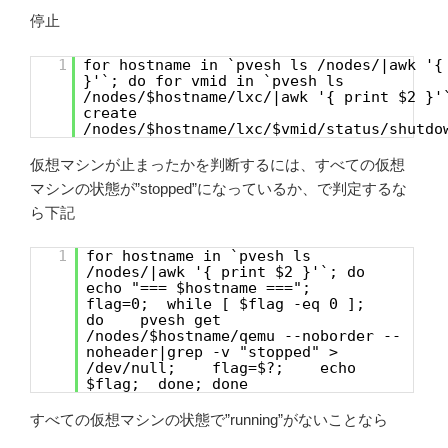
停止
1
for hostname in `pvesh ls /nodes/|awk '{
}'`; do for vmid in `pvesh ls
/nodes/$hostname/lxc/|awk '{ print $2 }'
create
/nodes/$hostname/lxc/$vmid/status/shutdo
仮想マシンが止まったかを判断するには、すべての仮想
マシンの状態が”stopped”になっているか、で判定するな
ら下記
1
for hostname in `pvesh ls
/nodes/|awk '{ print $2 }'`; do
echo "=== $hostname ===";
flag=0; while [ $flag -eq 0 ];
do pvesh get
/nodes/$hostname/qemu --noborder --
noheader|grep -v "stopped" >
/dev/null; flag=$?; echo
$flag; done; done
すべての仮想マシンの状態で”running”がないことなら