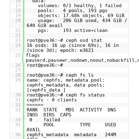
16
data:
17
volumes: 0/1 healthy, 1 failed
18
pools: 4 pools, 193 pgs
19
objects: 17.68k objects, 69 GiB
20
usage: 206 GiB used, 434 GiB /
640 GiB avail
21
pgs: 193 active+clean
22
23
root@pve36:~# ceph osd stat
24
16 osds: 16 up (since 69s), 16 in
(since 3d); epoch: e3621
25
flags
pauserd,pausewr,nodown,noout,nobackfill,
26
root@pve36:~#
27
28
root@pve36:~# ceph fs ls
29
name: cephfs, metadata pool:
cephfs_metadata, data pools:
[cephfs_data ]
30
root@pve36:~# ceph fs status
31
cephfs - 0 clients
32
======
33
RANK STATE MDS ACTIVITY DNS
INOS DIRS CAPS
34
0 failed
35
POOL TYPE USED
AVAIL
36
cephfs_metadata metadata 244M