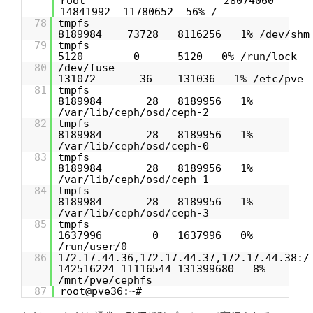
root 28074060
14841992 11780652 56% /
78
tmpf
8189984 73728 8116256 1% /dev/shm
79
tmpf
5120 0 5120 0% /run/lock
80
/dev/fus
131072 36 131036 1% /etc/pve
81
tmpf
8189984 28 8189956 1%
/var/lib/ceph/osd/ceph-2
82
tmpf
8189984 28 8189956 1%
/var/lib/ceph/osd/ceph-0
83
tmpf
8189984 28 8189956 1%
/var/lib/ceph/osd/ceph-1
84
tmpf
8189984 28 8189956 1%
/var/lib/ceph/osd/ceph-3
85
tmpf
1637996 0 1637996 0%
/run/user/0
86
172.17.44.36,172.17.44.37,172.17.44.38:/
142516224 11116544 131399680 8%
/mnt/pve/cephfs
87
root@pve36:~#