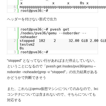
x x x 0s x
6
mqqqqqqqqqvqqqqqqvqqqqqqvqqqqqqvqqqqqqqq
7
root@pve36:~#
ヘッダーを付けない形式で出力
1
root@pve36:~# pvesh get
/nodes/pve36/qemu --noborder --
noheader
2
stopped 102 2 32.00 GiB 2.00 Gi
testv
0s
3
root@pve36:~#
“stopped” となってない行があればまだ停止していない、
ということになるので「pvesh get /nodes/pve36/qemu –
noborder –noheader|grep -v “stopped”」の出力結果がある
かどうかで判断できそう
また、これらはqemu仮想マシンについてのみなので、lxc
コンテナについては含まれないので、そちらについても
対応する