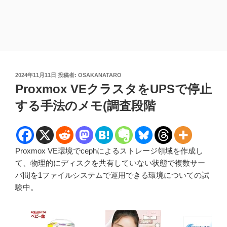
投
2024年11月11日
投稿者:
OSAKANATARO
稿
Proxmox VEクラスタをUPSで停止
日:
する手法のメモ(調査段階
Proxmox VE環境でcephによるストレージ領域を作成し
て、物理的にディスクを共有していない状態で複数サー
バ間を1ファイルシステムで運用できる環境についての試
験中。