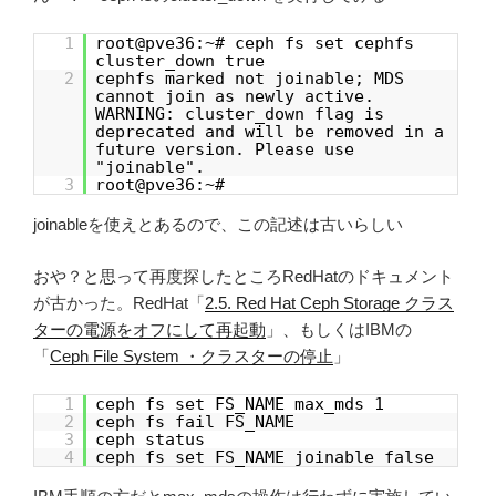
1
root@pve36:~# ceph fs set cephfs
cluster_down true
2
cephfs marked not joinable; MDS
cannot join as newly active.
WARNING: cluster_down flag is
deprecated and will be removed in a
future version. Please use
"joinable".
3
root@pve36:~#
joinableを使えとあるので、この記述は古いらしい
おや？と思って再度探したところRedHatのドキュメント
が古かった。RedHat「
2.5. Red Hat Ceph Storage クラス
ターの電源をオフにして再起動
」、もしくはIBMの
「
Ceph File System ・クラスターの停止
」
1
ceph fs set FS_NAME max_mds 1
2
ceph fs fail FS_NAME
3
ceph status
4
ceph fs set FS_NAME joinable false