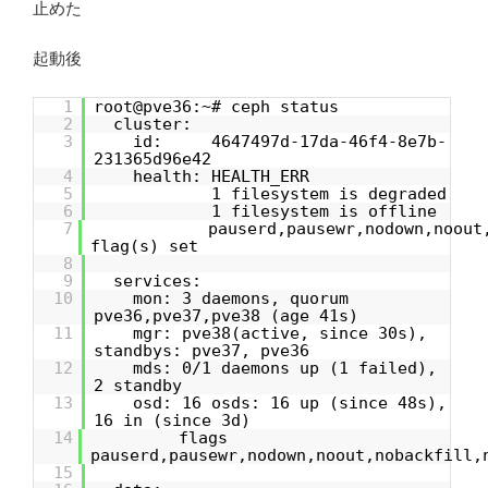
止めた
起動後
1
root@pve36:~# ceph status
2
cluster:
3
id: 4647497d-17da-46f4-8e7b-
231365d96e42
4
health: HEALTH_ERR
5
1 filesystem is degraded
6
1 filesystem is offline
7
pauserd,pausewr,nodown,noout
flag(s) set
8
9
services:
10
mon: 3 daemons, quorum
pve36,pve37,pve38 (age 41s)
11
mgr: pve38(active, since 30s),
standbys: pve37, pve36
12
mds: 0/1 daemons up (1 failed),
2 standby
13
osd: 16 osds: 16 up (since 48s),
16 in (since 3d)
14
flags
pauserd,pausewr,nodown,noout,nobackfill,
15