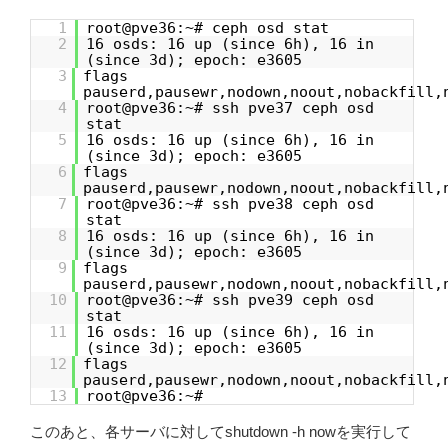
1
root@pve36:~# ceph osd stat
2
16 osds: 16 up (since 6h), 16 in
(since 3d); epoch: e3605
3
flags
pauserd,pausewr,nodown,noout,nobackfill,
4
root@pve36:~# ssh pve37 ceph osd
stat
5
16 osds: 16 up (since 6h), 16 in
(since 3d); epoch: e3605
6
flags
pauserd,pausewr,nodown,noout,nobackfill,
7
root@pve36:~# ssh pve38 ceph osd
stat
8
16 osds: 16 up (since 6h), 16 in
(since 3d); epoch: e3605
9
flags
pauserd,pausewr,nodown,noout,nobackfill,
10
root@pve36:~# ssh pve39 ceph osd
stat
11
16 osds: 16 up (since 6h), 16 in
(since 3d); epoch: e3605
12
flags
pauserd,pausewr,nodown,noout,nobackfill,
13
root@pve36:~#
このあと、各サーバに対してshutdown -h nowを実行して