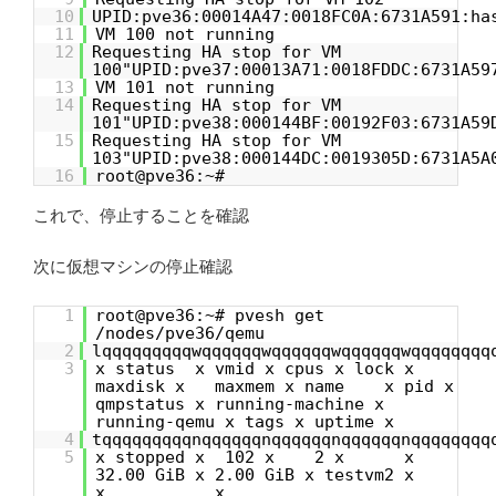
10
UPID:pve36:00014A47:0018FC0A:6731A591:ha
11
VM 100 not running
12
Requesting HA stop for VM
100"UPID:pve37:00013A71:0018FDDC:6731A59
13
VM 101 not running
14
Requesting HA stop for VM
101"UPID:pve38:000144BF:00192F03:6731A59
15
Requesting HA stop for VM
103"UPID:pve38:000144DC:0019305D:6731A5A
16
root@pve36:~#
これで、停止することを確認
次に仮想マシンの停止確認
1
root@pve36:~# pvesh get
/nodes/pve36/qemu
2
lqqqqqqqqqwqqqqqqwqqqqqqwqqqqqqwqqqqqqqq
3
x status x vmid x cpus x lock x
maxdisk x maxmem x name x pid x
qmpstatus x running-machine x
running-qemu x tags x uptime x
4
tqqqqqqqqqnqqqqqqnqqqqqqnqqqqqqnqqqqqqqq
5
x stopped x 102 x 2 x x
32.00 GiB x 2.00 GiB x testvm2 x
x x