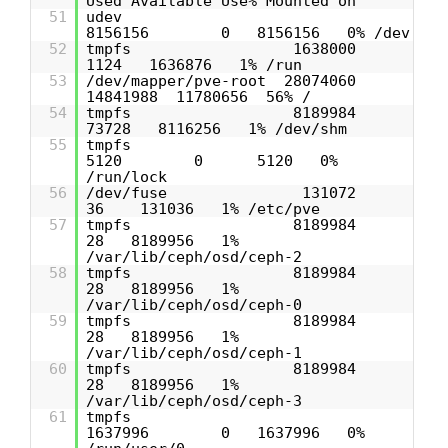
Used Available Use% Mounted on
51
udev
8156156 0 8156156 0% /dev
52
tmpfs 1638000
1124 1636876 1% /run
53
/dev/mapper/pve-root 28074060
14841988 11780656 56% /
54
tmpfs 8189984
73728 8116256 1% /dev/shm
55
tmpfs
5120 0 5120 0%
/run/lock
56
/dev/fuse 131072
36 131036 1% /etc/pve
57
tmpfs 8189984
28 8189956 1%
/var/lib/ceph/osd/ceph-2
58
tmpfs 8189984
28 8189956 1%
/var/lib/ceph/osd/ceph-0
59
tmpfs 8189984
28 8189956 1%
/var/lib/ceph/osd/ceph-1
60
tmpfs 8189984
28 8189956 1%
/var/lib/ceph/osd/ceph-3
61
tmpfs
1637996 0 1637996 0%