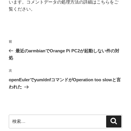
います。
コメントデータの処理方法の詳細はこちらをご
覧ください
。
投
前
前
稿
の
最近のarmbianでOrange Pi PC2が起動しない件の対
ナ
投
処
ビ
稿
ゲ
次
次
の
ー
openEulerでyum/dnfコマンドがOperation too slowと言
投
シ
われた
稿
ョ
ン
検
検
索
索: