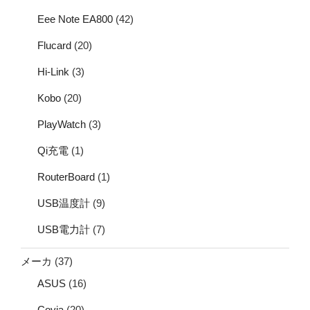
Eee Note EA800
(42)
Flucard
(20)
Hi-Link
(3)
Kobo
(20)
PlayWatch
(3)
Qi充電
(1)
RouterBoard
(1)
USB温度計
(9)
USB電力計
(7)
メーカ
(37)
ASUS
(16)
Covia
(20)