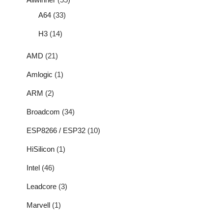
A64
(33)
H3
(14)
AMD
(21)
Amlogic
(1)
ARM
(2)
Broadcom
(34)
ESP8266 / ESP32
(10)
HiSilicon
(1)
Intel
(46)
Leadcore
(3)
Marvell
(1)