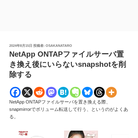
投
2024年8月15日
投稿者:
OSAKANATARO
稿
NetApp ONTAPファイルサーバ置
日:
き換え後にいらないsnapshotを削
除する
NetApp ONTAPファイルサーバを置き換える際、
snapmirrorでボリューム転送して行う、というのがよくあ
る。