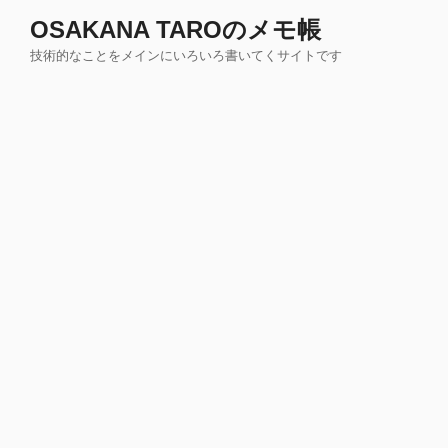
コ
OSAKANA TAROのメモ帳
ン
技術的なことをメインにいろいろ書いてくサイトです
テ
ン
ツ
へ
ス
キ
ッ
プ