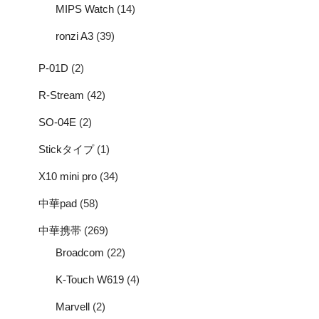
MIPS Watch
(14)
ronzi A3
(39)
P-01D
(2)
R-Stream
(42)
SO-04E
(2)
Stickタイプ
(1)
X10 mini pro
(34)
中華pad
(58)
中華携帯
(269)
Broadcom
(22)
K-Touch W619
(4)
Marvell
(2)