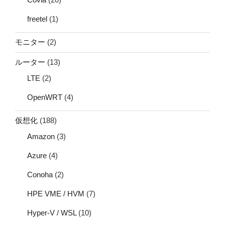
freetel
(1)
モニター
(2)
ルーター
(13)
LTE
(2)
OpenWRT
(4)
仮想化
(188)
Amazon
(3)
Azure
(4)
Conoha
(2)
HPE VME / HVM
(7)
Hyper-V / WSL
(10)