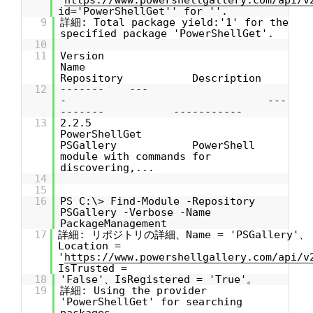
'
https://www.powershellgallery.com/api/v
id='PowerShellGet'' for ''.
9
詳細: Total package yield:'1' for the
specified package 'PowerShellGet'.
10
11
Version
Name
Repository Description
12
------- ---
- ---
------- -----------
13
2.2.5
PowerShellGet
PSGallery PowerShell
module with commands for
discovering,...
14
15
16
PS C:\> Find-Module -Repository
PSGallery -Verbose -Name
PackageManagement
17
詳細: リポジトリの詳細、Name = 'PSGallery'、
Location =
'
https://www.powershellgallery.com/api/v
IsTrusted =
18
'False'、IsRegistered = 'True'。
19
詳細: Using the provider
'PowerShellGet' for searching