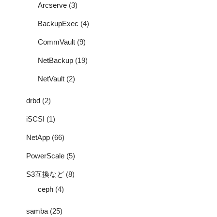
Arcserve
(3)
BackupExec
(4)
CommVault
(9)
NetBackup
(19)
NetVault
(2)
drbd
(2)
iSCSI
(1)
NetApp
(66)
PowerScale
(5)
S3互換など
(8)
ceph
(4)
samba
(25)