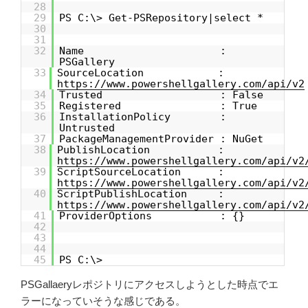
28
29
PS C:\> Get-PSRepository|select *
30
31
32
Name :
PSGallery
33
SourceLocation :
https://www.powershellgallery.com/api/v2
34
Trusted : False
35
Registered : True
36
InstallationPolicy :
Untrusted
37
PackageManagementProvider : NuGet
38
PublishLocation :
https://www.powershellgallery.com/api/v2
39
ScriptSourceLocation :
https://www.powershellgallery.com/api/v2
40
ScriptPublishLocation :
https://www.powershellgallery.com/api/v2
41
ProviderOptions : {}
42
43
44
45
PS C:\>
PSGallaeryレポジトリにアクセスしようとした時点でエ
ラーになっていそうな感じである。