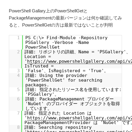
PowerShell Gallary上のPowerShellGetと
PackageManagementの最新バージョンは何か確認してみ
ると、PowerShellGetの方は最新ではないことが判明
1
PS C:\> Find-Module -Repository
PSGallery -Verbose -Name
PowerShellGet
2
詳細: リポジトリの詳細、Name = 'PSGallery'、
Location =
'
https://www.powershellgallery.com/api/v
IsTrusted =
3
'False'、IsRegistered = 'True'。
4
詳細: Using the provider
'PowerShellGet' for searching
packages.
5
詳細: 指定されたリソース名を使用しています:
'PSGallery'。
6
詳細: PackageManagement プロバイダー
'NuGet' のプロバイダー オブジェクトを取得
しています。
7
詳細: 指定された Location は
'
https://www.powershellgallery.com/api/v
PackageManagementProvider は 'NuGet' です
8
詳細: Searching repository