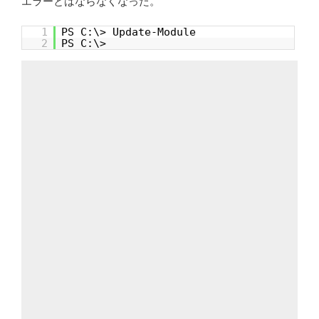
エラーとはならなくなった。
1
PS C:\> Update-Module
2
PS C:\>