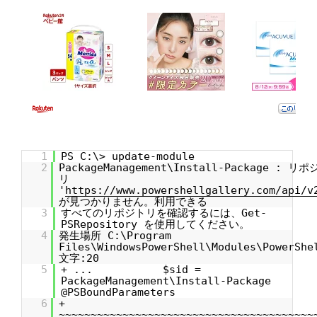
1
PS C:\> update-module
2
PackageManagement\Install-Package : リポ
リ
'
https://www.powershellgallery.com/api/v
が見つかりません。利用できる
3
すべてのリポジトリを確認するには、Get-
PSRepository を使用してください。
4
発生場所 C:\Program
Files\WindowsPowerShell\Modules\PowerShe
文字:20
5
+ ... $sid =
PackageManagement\Install-Package
@PSBoundParameters
6
+
~~~~~~~~~~~~~~~~~~~~~~~~~~~~~~~~~~~~~~~~