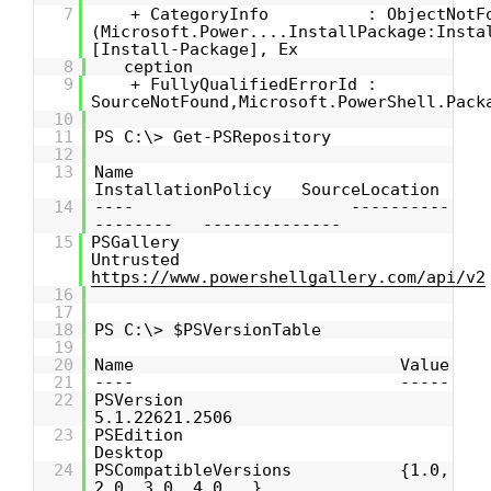
7
+ CategoryInfo : ObjectNotFo
(Microsoft.Power....InstallPackage:Insta
[Install-Package], Ex
8
ception
9
+ FullyQualifiedErrorId :
SourceNotFound,Microsoft.PowerShell.Pack
10
11
PS C:\> Get-PSRepository
12
13
Name
InstallationPolicy SourceLocation
14
---- ----------
-------- --------------
15
PSGallery
Untrusted
https://www.powershellgallery.com/api/v2
16
17
18
PS C:\> $PSVersionTable
19
20
Name Value
21
---- -----
22
PSVersion
5.1.22621.2506
23
PSEdition
Desktop
24
PSCompatibleVersions {1.0,
2.0, 3.0, 4.0...}