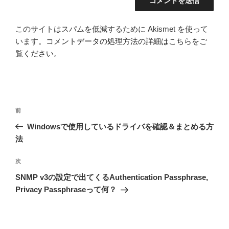
このサイトはスパムを低減するために Akismet を使って
います。
コメントデータの処理方法の詳細はこちらをご
覧ください
。
投
前
前
稿
の
Windowsで使用しているドライバを確認＆まとめる方
ナ
投
法
ビ
稿
ゲ
次
次
の
ー
SNMP v3の設定で出てくるAuthentication Passphrase,
投
シ
Privacy Passphraseって何？
稿
ョ
ン