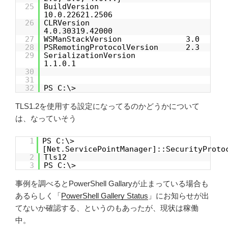
25
BuildVersion
10.0.22621.2506
26
CLRVersion
4.0.30319.42000
27
WSManStackVersion 3.0
28
PSRemotingProtocolVersion 2.3
29
SerializationVersion
1.1.0.1
30
31
32
PS C:\>
TLS1.2を使用する設定になってるのかどうかについて
は、なっていそう
1
PS C:\>
[Net.ServicePointManager]::SecurityProto
2
Tls12
3
PS C:\>
事例を調べるとPowerShell Gallaryが止まっている場合も
あるらしく「
PowerShell Gallery Status
」にお知らせが出
てないか確認する、というのもあったが、現状は稼働
中。