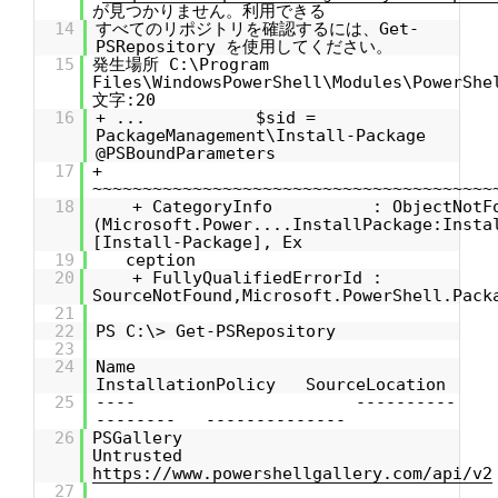
が見つかりません。利用できる
14
すべてのリポジトリを確認するには、Get-
PSRepository を使用してください。
15
発生場所 C:\Program
Files\WindowsPowerShell\Modules\PowerShe
文字:20
16
+ ... $sid =
PackageManagement\Install-Package
@PSBoundParameters
17
+
~~~~~~~~~~~~~~~~~~~~~~~~~~~~~~~~~~~~~~~~
18
+ CategoryInfo : ObjectNotFo
(Microsoft.Power....InstallPackage:Insta
[Install-Package], Ex
19
ception
20
+ FullyQualifiedErrorId :
SourceNotFound,Microsoft.PowerShell.Pack
21
22
PS C:\> Get-PSRepository
23
24
Name
InstallationPolicy SourceLocation
25
---- ----------
-------- --------------
26
PSGallery
Untrusted
https://www.powershellgallery.com/api/v2
27