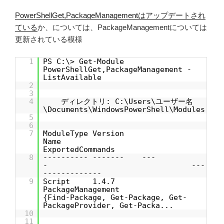
PowerShellGet,PackageManagementはアップデートされ
ている
か、については、PackageManagementについては
更新されている模様
1
PS C:\> Get-Module
PowerShellGet,PackageManagement -
ListAvailable
2
3
4
ディレクトリ: C:\Users\ユーザー名
\Documents\WindowsPowerShell\Modules
5
6
7
ModuleType Version
Name
ExportedCommands
8
---------- ------- ---
- ---
-------------
9
Script 1.4.7
PackageManagement
{Find-Package, Get-Package, Get-
PackageProvider, Get-Packa...
10
11