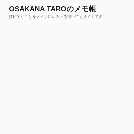
コ
OSAKANA TAROのメモ帳
ン
技術的なことをメインにいろいろ書いてくサイトです
テ
ン
ツ
へ
ス
キ
ッ
プ