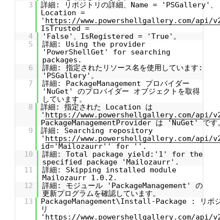
3
詳細: リポジトリの詳細、Name = 'PSGallery'、
Location =
'
https://www.powershellgallery.com/api/v
IsTrusted =
4
'False'、IsRegistered = 'True'。
5
詳細: Using the provider
'PowerShellGet' for searching
packages.
6
詳細: 指定されたリソース名を使用しています:
'PSGallery'。
7
詳細: PackageManagement プロバイダー
'NuGet' のプロバイダー オブジェクトを取得
しています。
8
詳細: 指定された Location は
'
https://www.powershellgallery.com/api/v
PackageManagementProvider は 'NuGet' です
9
詳細: Searching repository
'
https://www.powershellgallery.com/api/v
id='Mailozaurr'' for ''.
10
詳細: Total package yield:'1' for the
specified package 'Mailozaurr'.
11
詳細: Skipping installed module
Mailozaurr 1.0.2.
12
詳細: モジュール 'PackageManagement' の
更新プログラムを確認しています。
13
PackageManagement\Install-Package : リポ
リ
'
https://www.powershellgallery.com/api/v