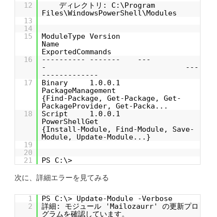
12
ディレクトリ: C:\Program
Files\WindowsPowerShell\Modules
13
14
15
ModuleType Version
Name
ExportedCommands
16
---------- ------- ---
- ---
-------------
17
Binary 1.0.0.1
PackageManagement
{Find-Package, Get-Package, Get-
PackageProvider, Get-Packa...
18
Script 1.0.0.1
PowerShellGet
{Install-Module, Find-Module, Save-
Module, Update-Module...}
19
20
21
PS C:\>
次に、詳細エラーを見てみる
1
PS C:\> Update-Module -Verbose
2
詳細: モジュール 'Mailozaurr' の更新プロ
グラムを確認しています。