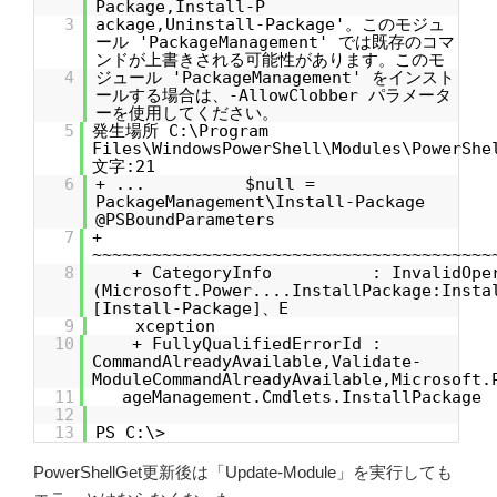
Package,Install-P
3
ackage,Uninstall-Package'。このモジュ
ール 'PackageManagement' では既存のコマ
ンドが上書きされる可能性があります。このモ
4
ジュール 'PackageManagement' をインスト
ールする場合は、-AllowClobber パラメータ
ーを使用してください。
5
発生場所 C:\Program
Files\WindowsPowerShell\Modules\PowerShe
文字:21
6
+ ... $null =
PackageManagement\Install-Package
@PSBoundParameters
7
+
~~~~~~~~~~~~~~~~~~~~~~~~~~~~~~~~~~~~~~~~
8
+ CategoryInfo : InvalidOper
(Microsoft.Power....InstallPackage:Insta
[Install-Package]、E
9
xception
10
+ FullyQualifiedErrorId :
CommandAlreadyAvailable,Validate-
ModuleCommandAlreadyAvailable,Microsoft.
11
ageManagement.Cmdlets.InstallPackage
12
13
PS C:\>
PowerShellGet更新後は「Update-Module」を実行しても