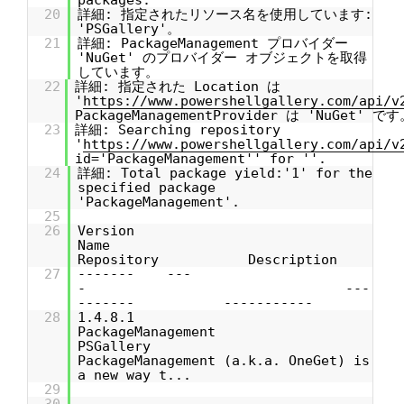
packages.
20
詳細: 指定されたリソース名を使用しています:
'PSGallery'。
21
詳細: PackageManagement プロバイダー
'NuGet' のプロバイダー オブジェクトを取得
しています。
22
詳細: 指定された Location は
'
https://www.powershellgallery.com/api/v
PackageManagementProvider は 'NuGet' です
23
詳細: Searching repository
'
https://www.powershellgallery.com/api/v
id='PackageManagement'' for ''.
24
詳細: Total package yield:'1' for the
specified package
'PackageManagement'.
25
26
Version
Name
Repository Description
27
------- ---
- ---
------- -----------
28
1.4.8.1
PackageManagement
PSGallery
PackageManagement (a.k.a. OneGet) is
a new way t...
29