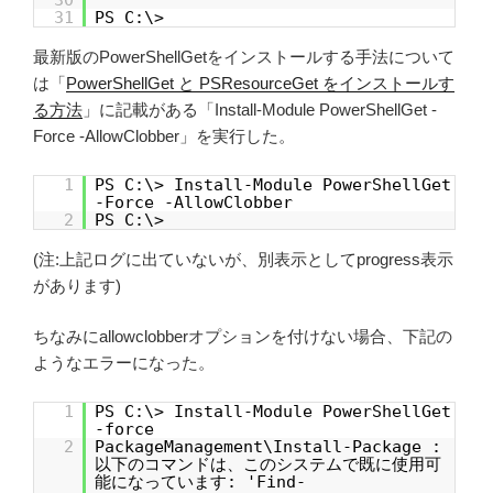
30
31
PS C:\>
最新版のPowerShellGetをインストールする手法について
は「
PowerShellGet と PSResourceGet をインストールす
る方法
」に記載がある「Install-Module PowerShellGet -
Force -AllowClobber」を実行した。
1
PS C:\> Install-Module PowerShellGet
-Force -AllowClobber
2
PS C:\>
(注:上記ログに出ていないが、別表示としてprogress表示
があります)
ちなみにallowclobberオプションを付けない場合、下記の
ようなエラーになった。
1
PS C:\> Install-Module PowerShellGet
-force
2
PackageManagement\Install-Package :
以下のコマンドは、このシステムで既に使用可
能になっています: 'Find-