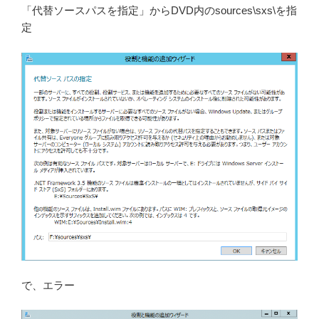
「代替ソースパスを指定」からDVD内のsources\sxs\を指
定
で、エラー