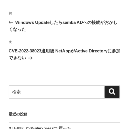
投
前
前
稿
の
Windows Updateしたらsamba ADへの接続がおかし
ナ
投
くなった
ビ
稿
ゲ
次
次
の
ー
CVE-2022-38023適用後 NetAppがActive Directoryに参加
投
シ
できない
稿
ョ
ン
検
検
索
索:
最近の投稿
XTEINK X3をaliexpressで買った