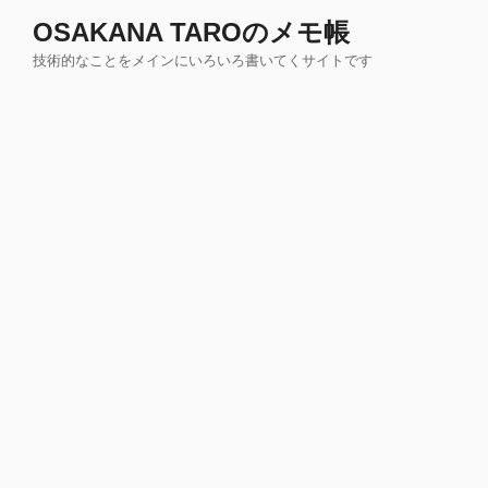
コ
OSAKANA TAROのメモ帳
ン
技術的なことをメインにいろいろ書いてくサイトです
テ
ン
ツ
へ
ス
キ
ッ
プ