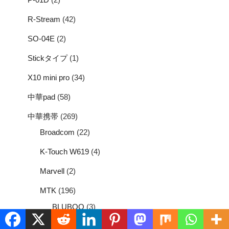
R-Stream
(42)
SO-04E
(2)
Stickタイプ
(1)
X10 mini pro
(34)
中華pad
(58)
中華携帯
(269)
Broadcom
(22)
K-Touch W619
(4)
Marvell
(2)
MTK
(196)
BLUBOO
(3)
Elephone
(17)