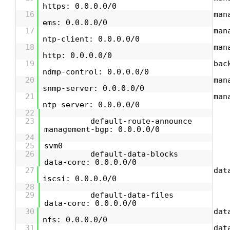
https: 0.0.0.0/0
16
man
ems: 0.0.0.0/0
17
man
ntp-client: 0.0.0.0/0
18
man
http: 0.0.0.0/0
19
bac
ndmp-control: 0.0.0.0/0
20
man
snmp-server: 0.0.0.0/0
21
man
ntp-server: 0.0.0.0/0
22
23
default-route-announce
management-bgp: 0.0.0.0/0
24
25
svm0
26
default-data-blocks
data-core: 0.0.0.0/0
27
dat
iscsi: 0.0.0.0/0
28
29
default-data-files
data-core: 0.0.0.0/0
30
dat
nfs: 0.0.0.0/0
31
dat