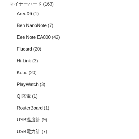
マイナーハード
(163)
ArecX6
(1)
Ben NanoNote
(7)
Eee Note EA800
(42)
Flucard
(20)
Hi-Link
(3)
Kobo
(20)
PlayWatch
(3)
Qi充電
(1)
RouterBoard
(1)
USB温度計
(9)
USB電力計
(7)