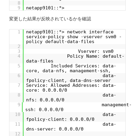
8
9
netapp9101::*>
変更した結果が反映されているかを確認
1
netapp9101::*> network interface
service-policy show -vserver svm0 -
policy default-data-files
2
3
Vserver: svm0
4
Policy Name: default-
data-files
5
Included Services: data-
core, data-nfs, management-ssh,
6
data-
fpolicy-client, data-dns-server
7
Service: Allowed Addresses: data-
core: 0.0.0.0/0
8
data-
nfs: 0.0.0.0/0
9
management-
ssh: 0.0.0.0/0
10
data-
fpolicy-client: 0.0.0.0/0
11
data-
dns-server: 0.0.0.0/0
12