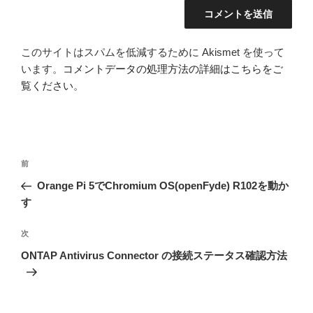
このサイトはスパムを低減するために Akismet を使って
います。
コメントデータの処理方法の詳細はこちらをご
覧ください
。
投
前
前
稿
の
Orange Pi 5でChromium OS(openFyde) R102を動か
ナ
投
す
ビ
稿
ゲ
次
次
の
ー
ONTAP Antivirus Connector の接続ステータス確認方法
投
シ
稿
ョ
ン