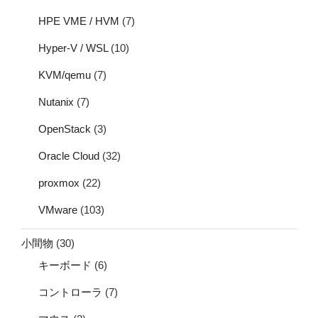
HPE VME / HVM
(7)
Hyper-V / WSL
(10)
KVM/qemu
(7)
Nutanix
(7)
OpenStack
(3)
Oracle Cloud
(32)
proxmox
(22)
VMware
(103)
小間物
(30)
キーボード
(6)
コントローラ
(7)