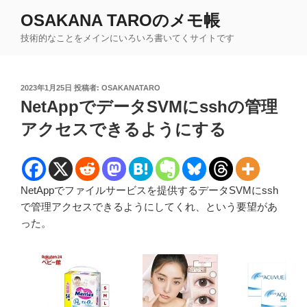
コ
OSAKANA TAROのメモ帳
ン
技術的なことをメインにいろいろ書いてくサイトです
テ
ン
ツ
投
2023年1月25日
投稿者:
OSAKANATARO
へ
稿
NetAppでデータSVMにsshの管理
ス
日:
キ
アクセスできるようにする
ッ
プ
NetAppでファイルサービスを提供するデータSVMにssh
で管理アクセスできるようにしてくれ、という要望があ
った。