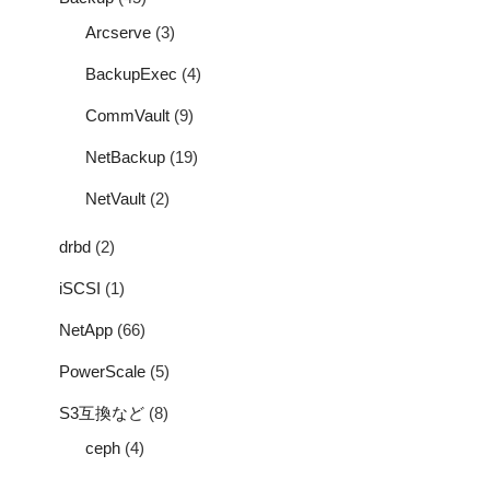
Arcserve
(3)
BackupExec
(4)
CommVault
(9)
NetBackup
(19)
NetVault
(2)
drbd
(2)
iSCSI
(1)
NetApp
(66)
PowerScale
(5)
S3互換など
(8)
ceph
(4)