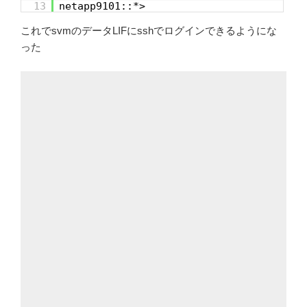
13
netapp9101::*>
これでsvmのデータLIFにsshでログインできるようにな
った