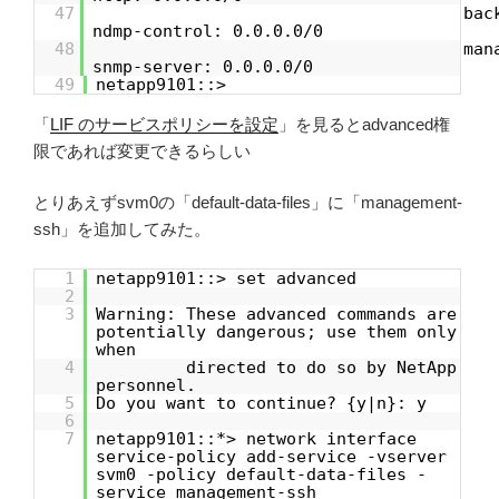
47
bac
ndmp-control: 0.0.0.0/0
48
man
snmp-server: 0.0.0.0/0
49
netapp9101::>
「
LIF のサービスポリシーを設定
」を見るとadvanced権
限であれば変更できるらしい
とりあえずsvm0の「default-data-files」に「management-
ssh」を追加してみた。
1
netapp9101::> set advanced
2
3
Warning: These advanced commands are
potentially dangerous; use them only
when
4
directed to do so by NetApp
personnel.
5
Do you want to continue? {y|n}: y
6
7
netapp9101::*> network interface
service-policy add-service -vserver
svm0 -policy default-data-files -
service management-ssh