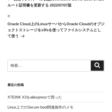
ナ
投
ルート証明書を更新する 2022/07/07版
ビ
稿
ゲ
次
次
の
ー
Oracle Cloud上のLinuxサーバからOracle Cloudのオブジ
投
シ
ェクトストレージをs3fsを使ってファイルシステムとし
稿
て使う
ョ
ン
検
検
索
索:
最近の投稿
XTEINK X3をaliexpressで買った
Linux上でのSecure boot関連操作のメモ