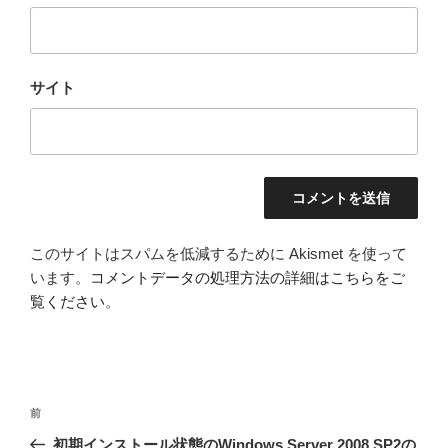
サイト
このサイトはスパムを低減するために Akismet を使って
います。
コメントデータの処理方法の詳細はこちらをご
覧ください
。
投
前
前
稿
の
初期インストール状態のWindows Server 2008 SP2の