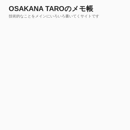
コ
OSAKANA TAROのメモ帳
ン
技術的なことをメインにいろいろ書いてくサイトです
テ
ン
ツ
へ
ス
キ
ッ
プ