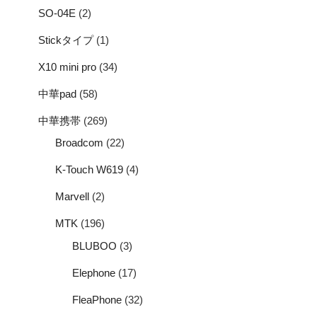
SO-04E
(2)
Stickタイプ
(1)
X10 mini pro
(34)
中華pad
(58)
中華携帯
(269)
Broadcom
(22)
K-Touch W619
(4)
Marvell
(2)
MTK
(196)
BLUBOO
(3)
Elephone
(17)
FleaPhone
(32)