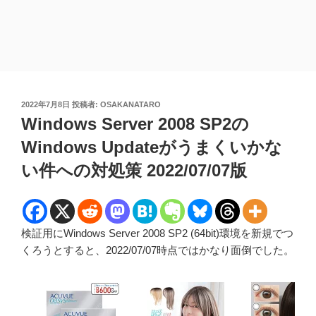
投
2022年7月8日
投稿者:
OSAKANATARO
稿
Windows Server 2008 SP2の
日:
Windows Updateがうまくいかな
い件への対処策 2022/07/07版
検証用にWindows Server 2008 SP2 (64bit)環境を新規でつ
くろうとすると、2022/07/07時点ではかなり面倒でした。