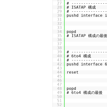
27
# --------------
28
# ISATAP 構成
29
# --------------
30
pushd interface 
31
32
33
34
popd
35
# ISATAP 構成の最
36
37
38
39
# --------------
40
# 6to4 構成
41
# --------------
42
pushd interface 
43
44
reset
45
46
47
48
popd
49
# 6to4 構成の最後
50
51
52