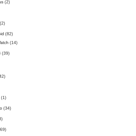
us
(2)
(2)
id
(82)
atch
(14)
3
(39)
42)
(1)
o
(34)
8)
69)