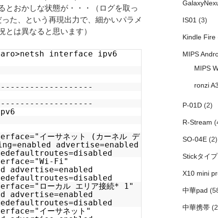
GalaxyNex
るとおかしな状態が・・・（ログを取っ
だった、という再現出力で、細かいパラメ
IS01
(3)
況とは異なると思います）
Kindle Fire
taro>netsh interface ipv6
MIPS Andro
MIPS W
ronzi A
--------------------
--------------------
P-01D
(2)
ipv6
R-Stream
(
interface="イーサネット (カーネル デ
SO-04E
(2)
g=enabled advertise=enabled
redefaultroutes=disabled
Stickタイプ
terface="Wi-Fi"
ed advertise=enabled
X10 mini pr
redefaultroutes=disabled
interface="ローカル エリア接続* 1"
中華pad
(5
ed advertise=enabled
redefaultroutes=disabled
中華携帯
(2
nterface="イーサネット"