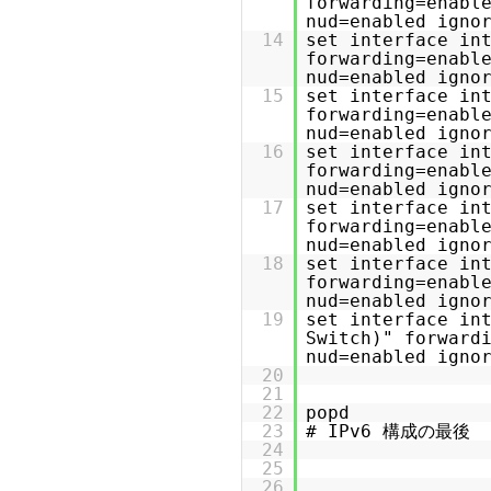
forwarding=enabl
nud=enabled igno
14
set interface 
forwarding=enabl
nud=enabled igno
15
set interface 
forwarding=enabl
nud=enabled igno
16
set interface i
forwarding=enabl
nud=enabled igno
17
set interface i
forwarding=enabl
nud=enabled igno
18
set interface i
forwarding=enabl
nud=enabled igno
19
set interface in
Switch)" forward
nud=enabled igno
20
21
22
popd
23
# IPv6 構成の最後
24
25
26