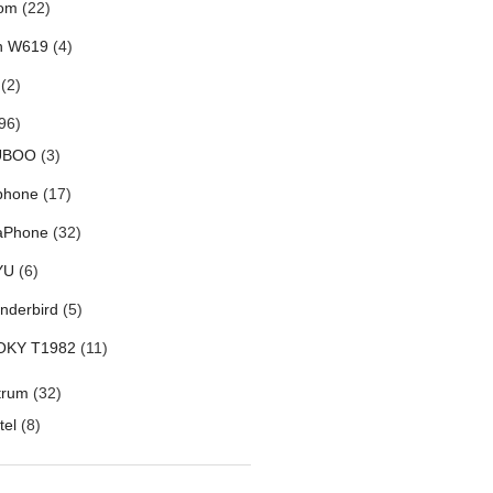
om
(22)
h W619
(4)
(2)
96)
UBOO
(3)
phone
(17)
aPhone
(32)
YU
(6)
nderbird
(5)
OKY T1982
(11)
trum
(32)
tel
(8)