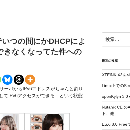
検
環境でいつの間にかDHCPによ
索:
ができなくなってた件への
最近の投稿
XTEINK X3をa
Linux上でのSe
DHCPサーバからIPv6アドレスがちゃんと割り
してIPv6アクセスができる、という状態
openKylyn 
Nutanix CE
ト、他
ESXi 8.0 F