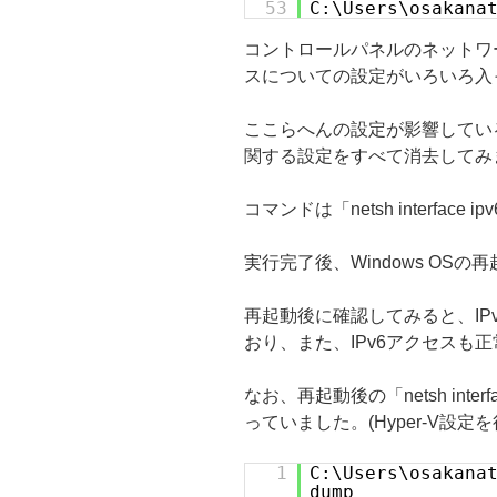
53
C:\Users\osakana
コントロールパネルのネットワ
スについての設定がいろいろ入
ここらへんの設定が影響している
関する設定をすべて消去してみ
コマンドは「netsh interface ip
実行完了後、Windows OS
再起動後に確認してみると、IP
おり、また、IPv6アクセスも
なお、再起動後の「netsh inter
っていました。(Hyper-V設定を
1
C:\Users\osakana
dump