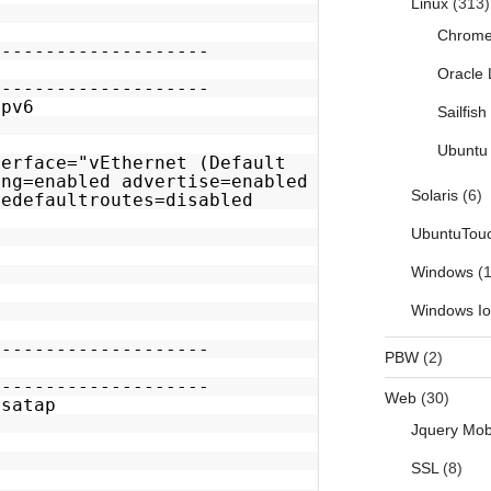
Linux
(313)
Chrom
--------------------
Oracle 
--------------------
ipv6
Sailfis
Ubuntu 
terface="vEthernet (Default
ing=enabled advertise=enabled
Solaris
(6)
redefaultroutes=disabled
UbuntuTou
Windows
(1
Windows I
--------------------
PBW
(2)
--------------------
Web
(30)
isatap
Jquery Mob
SSL
(8)