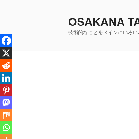
コ
ン
テ
OSAKANA 
ン
技術的なことをメインにいろい
ツ
へ
ス
キ
ッ
プ