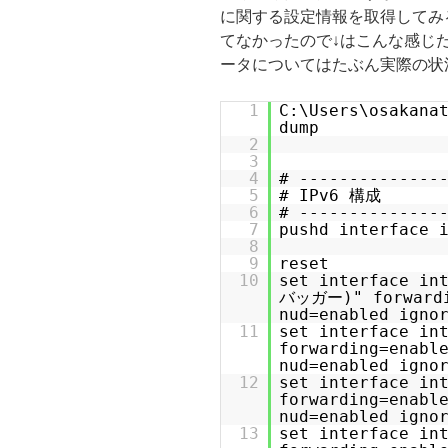
に関する設定情報を取得してみ
てなかったので↓はこんな感じ
ータについてはたぶん実際の状
1
C:\Users\osakana
dump
2
3
4
# --------------
5
# IPv6 構成
6
# --------------
7
pushd interface 
8
9
reset
10
set interface 
バッガー)" forwardin
nud=enabled igno
11
set interface in
forwarding=enabl
nud=enabled igno
12
set interface 
forwarding=enabl
nud=enabled igno
13
set interface i