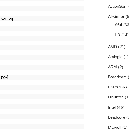
--------------------
ActionSemi
--------------------
Allwinner
(5
isatap
A64
(33
H3
(14)
後
AMD
(21)
Amlogic
(1)
--------------------
ARM
(2)
--------------------
6to4
Broadcom
(
ESP8266 /
HiSilicon
(1
Intel
(46)
Leadcore
(
Marvell
(1)