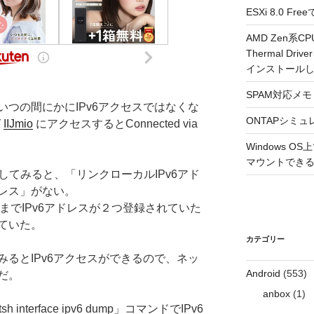
ESXi 8.0 
AMD Zen系CP
Thermal Driv
インストール
SPAM対応メモ 2
つの間にかにIPv6アクセスではなくな
ONTAPシミュ
ば
IIJmio
にアクセスするとConnected via
Windows 
マウントできるよ
ドを実行してみると、「リンクローカルIPv6アド
ドレス」がない。
までIPv6アドレスが２つ登録されていた
っていた。
カテゴリー
みるとIPv6アクセスができるので、ネッ
Android
(553)
だ。
anbox
(1)
terface ipv6 dump」コマンドでIPv6