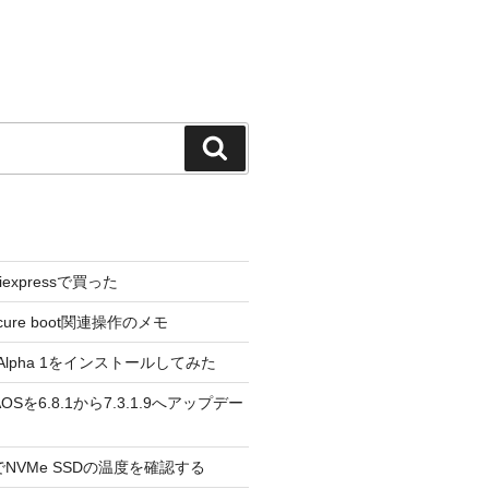
検
索
liexpressで買った
cure boot関連操作のメモ
3.0 Alpha 1をインストールしてみた
 のAOSを6.8.1から7.3.1.9へアップデー
reeでNVMe SSDの温度を確認する