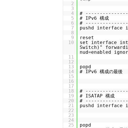
2
3
4
# --------------
5
# IPv6 構成
6
# --------------
7
pushd interface 
8
9
reset
10
set interface in
Switch)" forward
nud=enabled igno
11
12
13
popd
14
# IPv6 構成の最後
15
16
17
18
# --------------
19
# ISATAP 構成
20
# --------------
21
pushd interface 
22
23
24
25
popd