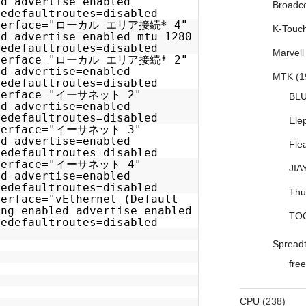
ed advertise=enabled
Broadc
redefaultroutes=disabled
interface="ローカル エリア接続* 4"
K-Touc
ed advertise=enabled mtu=1280
redefaultroutes=disabled
Marvell
interface="ローカル エリア接続* 2"
ed advertise=enabled
MTK
(1
redefaultroutes=disabled
nterface="イーサネット 2"
BL
ed advertise=enabled
redefaultroutes=disabled
Ele
nterface="イーサネット 3"
ed advertise=enabled
Fle
redefaultroutes=disabled
nterface="イーサネット 4"
JIA
ed advertise=enabled
redefaultroutes=disabled
Thu
terface="vEthernet (Default
ing=enabled advertise=enabled
TO
redefaultroutes=disabled
Spread
free
CPU
(238)