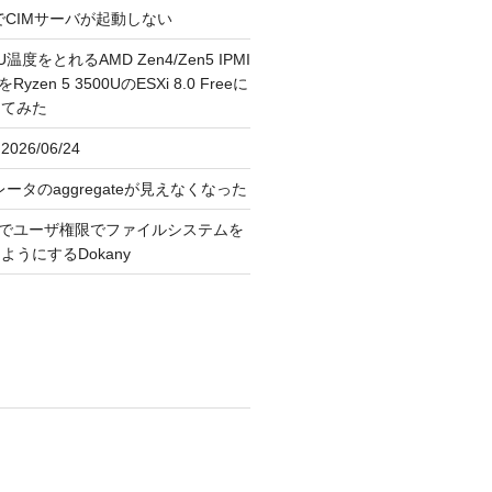
FreeでCIMサーバが起動しない
U温度をとれるAMD Zen4/Zen5 IPMI
erをRyzen 5 3500UのESXi 8.0 Freeに
してみた
026/06/24
レータのaggregateが見えなくなった
OS上でユーザ権限でファイルシステムを
うにするDokany