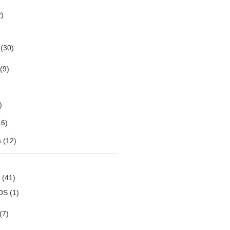
)
(30)
(9)
)
6)
m
(12)
(41)
OS
(1)
(7)