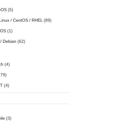
eOS
(5)
Linux / CentOS / RHEL
(89)
h OS
(1)
/ Debian
(62)
ch
(4)
79)
oT
(4)
ile
(3)