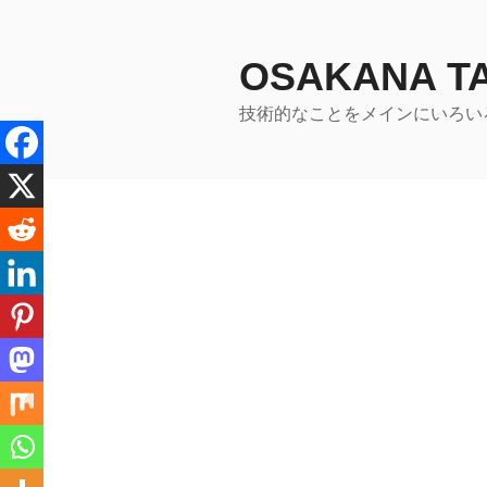
コ
ン
テ
OSAKANA 
ン
技術的なことをメインにいろい
ツ
へ
ス
キ
ッ
プ