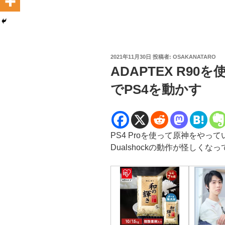
投
2021年11月30日
投稿者:
OSAKANATARO
稿
ADAPTEX R9
日:
でPS4を動かす
PS4 Proを使って原神をやっ
Dualshockの動作が怪しくな