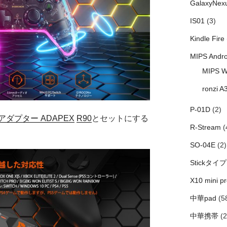
GalaxyNex
IS01
(3)
Kindle Fire
MIPS Andro
MIPS W
ronzi A
P-01D
(2)
アダプター ADAPEX
R90
とセットにする
R-Stream
(
SO-04E
(2)
Stickタイプ
X10 mini pr
中華pad
(5
中華携帯
(2