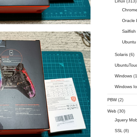
Linux
(313)
Chrom
Oracle 
Sailfis
Ubuntu 
Solaris
(6)
UbuntuTou
Windows
(1
Windows I
PBW
(2)
Web
(30)
Jquery Mob
SSL
(8)