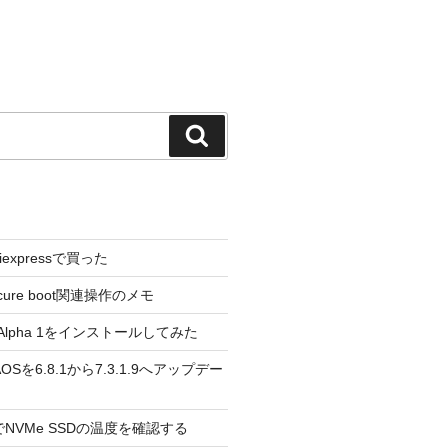
検
索
liexpressで買った
cure boot関連操作のメモ
3.0 Alpha 1をインストールしてみた
 のAOSを6.8.1から7.3.1.9へアップデー
reeでNVMe SSDの温度を確認する