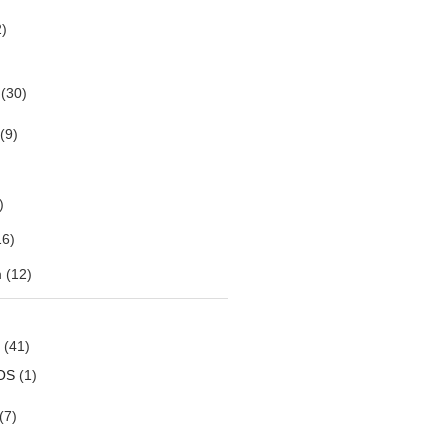
)
(30)
(9)
)
6)
m
(12)
(41)
OS
(1)
(7)