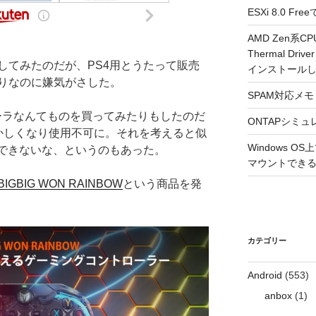
ESXi 8.0 
AMD Zen系CP
Thermal Driv
してみたのだが、PS4用とうたって販売
インストール
りなのに嫌気がさした。
SPAM対応メモ 2
ローラなんてものを買ってみたりもしたのだ
ONTAPシミュ
かしくなり使用不可に。それを考えると似
Windows 
待できないな、というのもあった。
マウントできるよ
BIGBIG WON RAINBOW
という商品を発
カテゴリー
Android
(553)
anbox
(1)