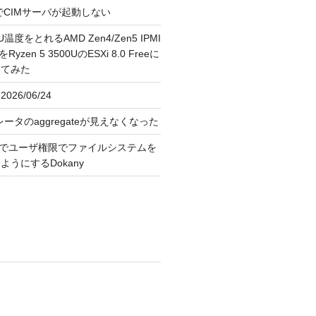
FreeでCIMサーバが起動しない
U温度をとれるAMD Zen4/Zen5 IPMI
erをRyzen 5 3500UのESXi 8.0 Freeに
してみた
026/06/24
レータのaggregateが見えなくなった
OS上でユーザ権限でファイルシステムを
うにするDokany