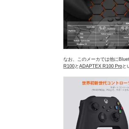
なお、このメーカでは他にBlue
R100
と
ADAPTEX R100 Pro
と