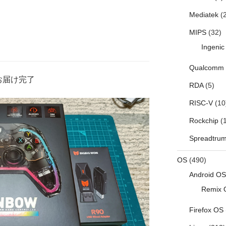
Mediatek
(2
MIPS
(32)
Ingenic
Qualcomm
お届け完了
RDA
(5)
RISC-V
(10
Rockchip
(1
Spreadtru
OS
(490)
Android OS
Remix 
Firefox OS