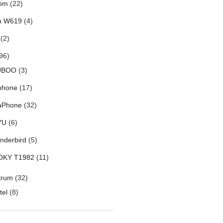
om
(22)
h W619
(4)
(2)
96)
UBOO
(3)
phone
(17)
aPhone
(32)
YU
(6)
nderbird
(5)
OKY T1982
(11)
trum
(32)
tel
(8)