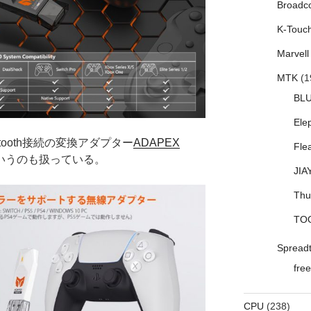
Broadc
K-Touc
Marvell
MTK
(1
BL
Ele
tooth接続の変換アダプター
ADAPEX
Fle
いうのも扱っている。
JIA
Thu
TO
Spread
free
CPU
(238)