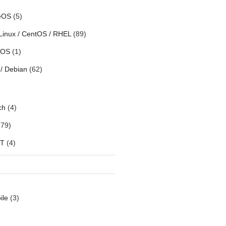
eOS
(5)
Linux / CentOS / RHEL
(89)
h OS
(1)
/ Debian
(62)
ch
(4)
79)
oT
(4)
ile
(3)