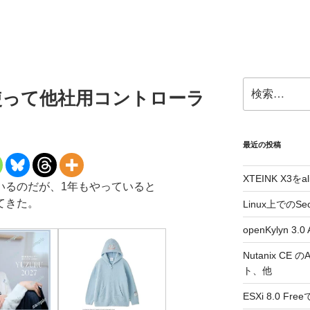
検
0を使って他社用コントローラ
索:
最近の投稿
XTEINK X3をa
ているのだが、1年もやっていると
ってきた。
Linux上でのSe
openKylyn 
Nutanix CE
ト、他
ESXi 8.0 F