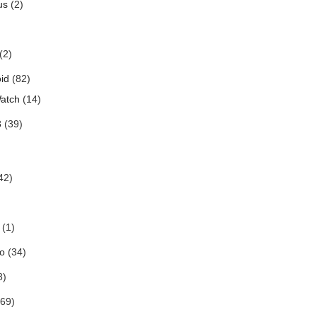
us
(2)
(2)
id
(82)
atch
(14)
3
(39)
42)
(1)
o
(34)
8)
69)