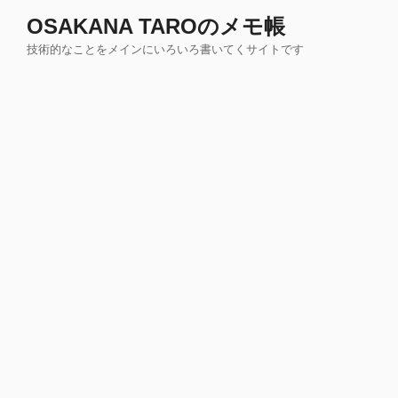
コ
OSAKANA TAROのメモ帳
ン
技術的なことをメインにいろいろ書いてくサイトです
テ
ン
ツ
へ
ス
キ
ッ
プ