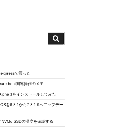
検
索
liexpressで買った
cure boot関連操作のメモ
3.0 Alpha 1をインストールしてみた
 のAOSを6.8.1から7.3.1.9へアップデー
reeでNVMe SSDの温度を確認する