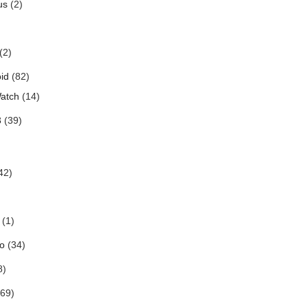
us
(2)
(2)
id
(82)
atch
(14)
3
(39)
42)
(1)
o
(34)
8)
69)