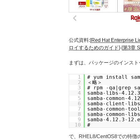
公式資料:[
Red Hat Enterp
ロイするためのガイド
]-[
第3章 
まずは、パッケージのインスト
1
# yum install sa
2
＜略＞
3
# rpm -qa|grep s
4
samba-libs-4.12.
5
samba-common-4.1
6
samba-client-lib
7
samba-common-too
8
samba-common-lib
9
samba-4.12.3-12.
10
#
で、RHEL8/CentOS8での特徴