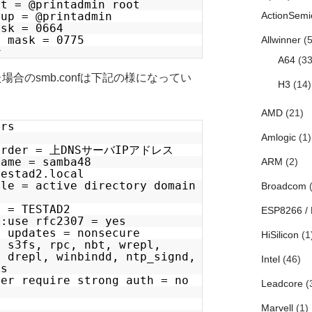
st = @printadmin root
oup = @printadmin
ActionSemi
ask = 0664
y mask = 0775
Allwinner
(5
#
A64
(33
った場合のsmb.confは下記の様になってい
H3
(14)
AMD
(21)
ers
Amlogic
(1)
warder = 上DNSサーバIPアドレス
name = samba48
ARM
(2)
testad2.local
ole = active directory domain
Broadcom
(
p = TESTAD2
ESP8266 /
b:use rfc2307 = yes
s updates = nonsecure
HiSilicon
(1
= s3fs, rpc, nbt, wrepl,
, drepl, winbindd, ntp_signd,
Intel
(46)
ns
ver require strong auth = no
Leadcore
(
Marvell
(1)