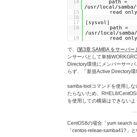
14
path =
/usr/local/samba/
15
read onl
16
17
[sysvol]
18
path =
/usr/local/samba
19
read onl
で、[
第3章 SAMBA をサーバ
ンサーバとして単独WORKGRO
Directory環境にメンバー
らず、「新規Active Direc
samba-toolコマンドを使用しない
たらないため、RHEL8/Cent
を使用しての構築はできないよ
CentOS8の場合「yum sear
「centos-releae-samb