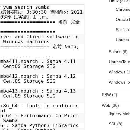
Linux
(313)
# yum search samba
Chrom
終確認: 0:30:30 時間前の 2021
1分03秒 に実施しました。
Oracle 
===================== 名前 完全
Sailfis
====================
erver and Client software to
Ubuntu 
h Windows machines
================== 名前 &amp;
Solaris
(6)
===================
amba411.noarch : Samba 4.11
UbuntuTou
e CentOS Storage SIG
Windows
(1
amba412.noarch : Samba 4.12
e CentOS Storage SIG
Windows I
amba413.noarch : Samba 4.13
PBW
(2)
e CentOS Storage SIG
.x86_64 : Tools to configure
Web
(30)
ent
Jquery Mob
86_64 : Performance Co-Pilot
r Samba
SSL
(8)
86 : Samba Python3 libraries