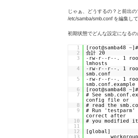
じゃぁ、どうするの？と前出の
/etc/samba/smb.conf を編集
初期状態でどんな設定になるの
1
[root@samba48 ~]
2
合計 20
3
-rw-r--r--. 1 r
lmhosts
4
-rw-r--r--. 1 r
smb.conf
5
-rw-r--r--. 1 ro
smb.conf.example
6
[root@samba48 ~]
7
# See smb.conf.e
config file or
8
# read the smb.c
9
# Run 'testparm'
correct after
10
# you modified i
11
12
[global]
13
workgrou