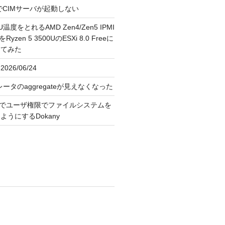
FreeでCIMサーバが起動しない
U温度をとれるAMD Zen4/Zen5 IPMI
erをRyzen 5 3500UのESXi 8.0 Freeに
してみた
026/06/24
レータのaggregateが見えなくなった
OS上でユーザ権限でファイルシステムを
うにするDokany