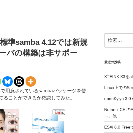
検
の標準samba 4.12では新規
索:
toryサーバの構築は非サポー
最近の投稿
XTEINK X3をa
Linux上でのSe
Linux 8で用意されているsambaパッケージを使
サーバを立てることができるか確認してみた。
openKylyn 
Nutanix CE
ト、他
ESXi 8.0 F