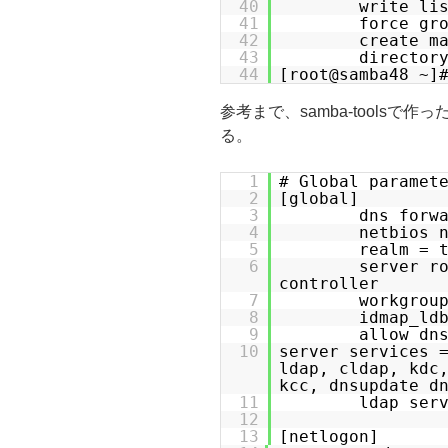
40
write li
41
force gr
42
create m
43
director
44
[root@samba48 ~]
参考まで、samba-toolsで作
る。
1
# Global paramet
2
[global]
3
dns for
4
netbios 
5
realm = 
6
server r
controller
7
workgrou
8
idmap_ld
9
allow dn
10
server services 
ldap, cldap, kdc
kcc, dnsupdate d
11
ldap ser
12
13
[netlogon]