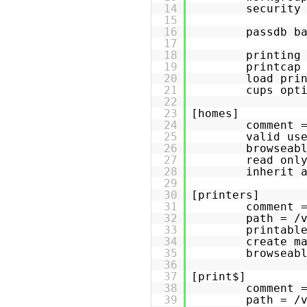
14
security
15
16
passdb b
17
18
printing
19
printcap
20
load pri
21
cups opt
22
23
[homes]
24
comment 
25
valid us
26
browseab
27
read onl
28
inherit 
29
30
[printers]
31
comment 
32
path = /
33
printabl
34
create m
35
browseab
36
37
[print$]
38
comment 
39
path = /