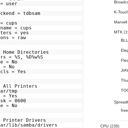
Broadc
 = user
K-Touc
ackend = tdbsam
Marvell
 = cups
 name = cups
MTK
(1
nters = yes
ions = raw
BL
Ele
= Home Directories
ers = %S, %D%w%S
Fle
le = No
y = No
JIA
acls = Yes
Thu
= All Printers
TO
var/tmp
e = Yes
ask = 0600
Spread
le = No
free
= Printer Drivers
var/lib/samba/drivers
CPU
(238)