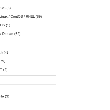
eOS
(5)
Linux / CentOS / RHEL
(89)
h OS
(1)
/ Debian
(62)
ch
(4)
79)
oT
(4)
ile
(3)