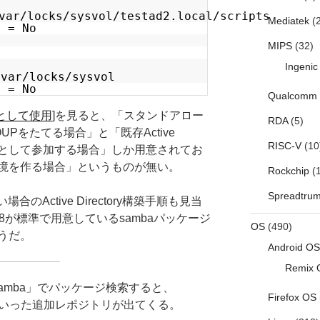
var/locks/sysvol/testad2.local/scripts
Mediatek
(2
y = No
MIPS
(32)
Ingenic
/var/locks/sysvol
y = No
Qualcomm
ーとして使用
]を見ると、「スタンドアロー
RDA
(5)
UPをたてる場合」と「既存Active
RISC-V
(10
サーバとして参加する場合」しか用意されてお
tory環境を作る場合」というものが無い。
Rockchip
(1
Spreadtru
場合のActive Directory構築手順も見当
OS8が標準で用意しているsambaパッケージ
OS
(490)
うだ。
Android OS
Remix 
ch samba」でパッケージ検索すると、
Firefox OS
a41?」といった追加レポジトリが出てくる。