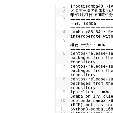
1
[root@samba48 ~]
2
メタデータの期限切れの最
年01月21日 09時3
3
===============
一致: samba
================
4
samba.x86_64 : S
interoperate wit
5
================
概要 一致: samba
================
6
centos-release-s
packages from th
repository
7
centos-release-s
packages from th
repository
8
centos-release-s
packages from th
repository
9
ipa-client-samba
Samba on IPA cli
10
pcp-pmda-samba.x
(PCP) metrics fo
11
python3-samba.i6