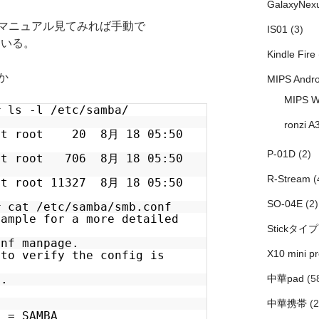
GalaxyNex
マニュアル見てみれば手動で
IS01
(3)
している。
Kindle Fire
か
MIPS Andro
MIPS W
# ls -l /etc/samba/
ronzi A
oot root 20 8月 18 05:50
P-01D
(2)
oot root 706 8月 18 05:50
R-Stream
(
ot root 11327 8月 18 05:50
SO-04E
(2)
# cat /etc/samba/smb.conf
xample for a more detailed
Stickタイプ
onf manpage.
X10 mini pr
 to verify the config is
t.
中華pad
(5
中華携帯
(2
p = SAMBA