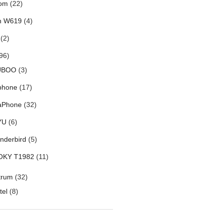
om
(22)
h W619
(4)
(2)
96)
UBOO
(3)
phone
(17)
aPhone
(32)
YU
(6)
nderbird
(5)
OKY T1982
(11)
trum
(32)
tel
(8)