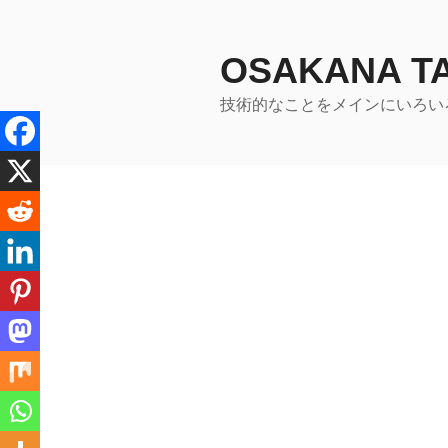
コ
ン
テ
OSAKANA 
ン
技術的なことをメインにいろい
ツ
へ
ス
キ
ッ
プ