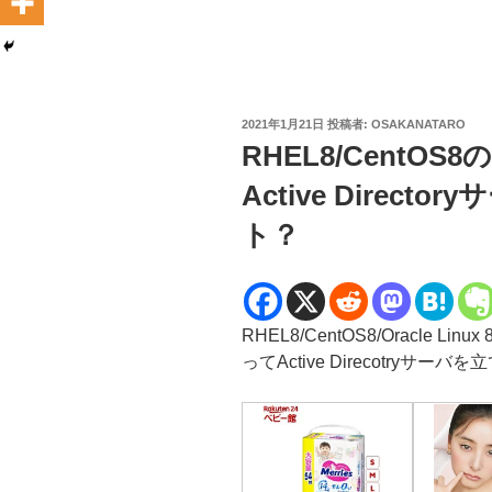
投
2021年1月21日
投稿者:
OSAKANATARO
稿
RHEL8/CentOS8
日:
Active Direc
ト？
RHEL8/CentOS8/Oracle 
ってActive Direcotry