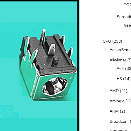
TO
Spread
free
CPU
(238)
ActionSemi
Allwinner
(5
A64
(33
H3
(14)
AMD
(21)
Amlogic
(1)
ARM
(2)
Broadcom
(