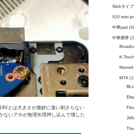
Stickタイプ
X10 mini pr
中華pad
(5
中華携帯
(2
Broadc
K-Touc
Marvell
MTK
(1
BL
Ele
系19Vとは大きさが微妙に違い刺さらない
Fle
かないアホが無理矢理押し込んで壊した
JIA
Thu