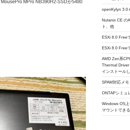
MousePro MPro NB390H2-SSDが5480
openKylyn 
Nutanix CE
ト、他
ESXi 8.0 F
ESXi 8.0 
AMD Zen系CP
Thermal Driv
インストール
SPAM対応メモ 2
ONTAPシミュ
Windows 
マウントできるよ