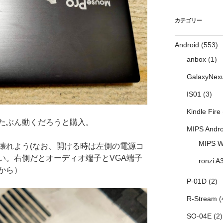
カテゴリー
Android
(553)
anbox
(1)
GalaxyNex
IS01
(3)
Kindle Fire
たぶん動くだろうと購入。
MIPS Andro
MIPS W
壊れよう(なお、開ける時は左側の電源コ
い。右側だとオーディオ端子とVGA端子
ronzi A
から）
P-01D
(2)
R-Stream
(
SO-04E
(2)