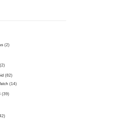
us
(2)
(2)
id
(82)
atch
(14)
3
(39)
42)