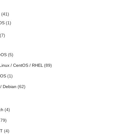
(41)
OS
(1)
(7)
eOS
(5)
Linux / CentOS / RHEL
(89)
h OS
(1)
/ Debian
(62)
ch
(4)
79)
oT
(4)