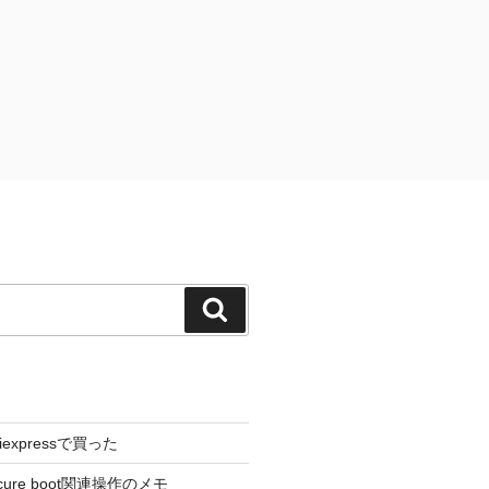
検
索
liexpressで買った
cure boot関連操作のメモ