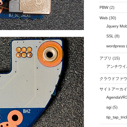
PBW
(2)
Web
(30)
Jquery Mob
SSL
(8)
wordpress
アプリ
(15)
アンチウイ
クラウドファ
サイトアーカ
AgendaVR
sgi
(5)
tip_tap_tric