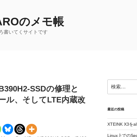
TAROのメモ帳
ろ書いてくサイトです
検
 NB390H2-SSDの修理と
索:
トール、そしてLTE内蔵改
最近の投稿
XTEINK X3をa
Linux上でのSe