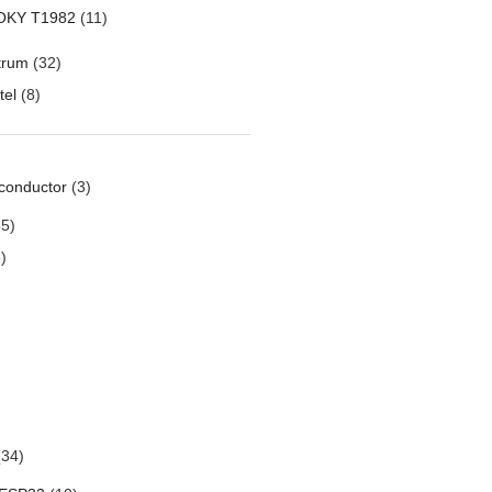
OKY T1982
(11)
trum
(32)
tel
(8)
conductor
(3)
5)
)
34)