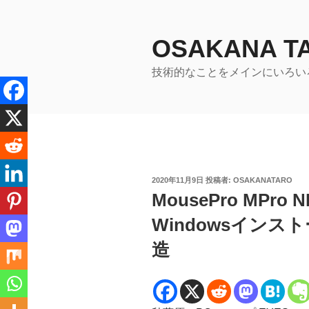
コ
ン
テ
OSAKANA 
ン
技術的なことをメインにいろい
ツ
へ
ス
キ
ッ
プ
投
2020年11月9日
投稿者:
OSAKANATARO
稿
MousePro MPro
日:
Windowsインス
造