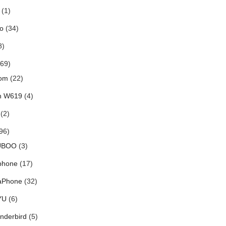
(1)
o
(34)
8)
69)
om
(22)
h W619
(4)
(2)
96)
UBOO
(3)
phone
(17)
aPhone
(32)
YU
(6)
nderbird
(5)