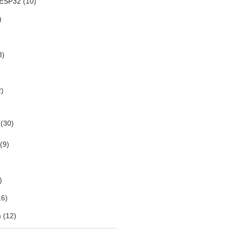
 ESP32
(10)
)
3)
)
(30)
(9)
)
6)
m
(12)