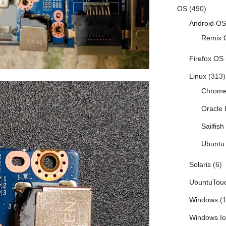
OS
(490)
Android OS
Remix 
Firefox OS
Linux
(313)
Chrom
Oracle 
Sailfis
Ubuntu 
Solaris
(6)
UbuntuTou
Windows
(1
Windows I