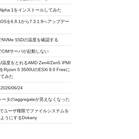
3.0 Alpha 1をインストールしてみた
 のAOSを6.8.1から7.3.1.9へアップデー
reeでNVMe SSDの温度を確認する
FreeでCIMサーバが起動しない
U温度をとれるAMD Zen4/Zen5 IPMI
erをRyzen 5 3500UのESXi 8.0 Freeに
してみた
026/06/24
レータのaggregateが見えなくなった
OS上でユーザ権限でファイルシステムを
うにするDokany