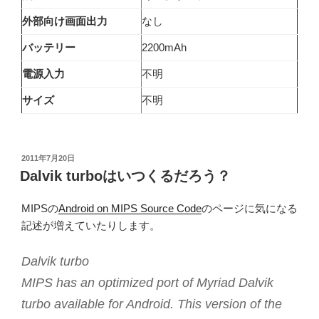
外部向け画面出力
なし
バッテリー
2200mAh
電源入力
不明
サイズ
不明
投
2011年7月20日
稿
Dalvik turboはいつくるだろう？
日:
MIPSの
Android on MIPS Source Code
のページに気になる
記述が増えていたりします。
Dalvik turbo
MIPS has an optimized port of Myriad Dalvik
turbo available for Android. This version of the