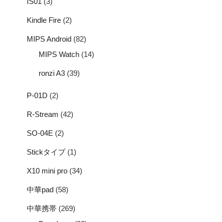
IS01
(3)
Kindle Fire
(2)
MIPS Android
(82)
MIPS Watch
(14)
ronzi A3
(39)
P-01D
(2)
R-Stream
(42)
SO-04E
(2)
Stickタイプ
(1)
X10 mini pro
(34)
中華pad
(58)
中華携帯
(269)