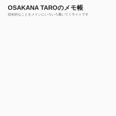
コ
OSAKANA TAROのメモ帳
ン
技術的なことをメインにいろいろ書いてくサイトです
テ
ン
ツ
へ
ス
キ
ッ
プ