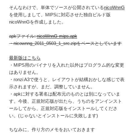
そんなわけで、単体でソースが公開されている
nicoWnnG
を使用しまして、MIPSに対応させた独自ビルド版
nicoWnnGを作成しました。
apkファイル:
nicoWnnG-mips.apk
・nicownng_2011_0503_1_src.zipをベースとしています
最新版はこちら
・MIPS用のバイナリを入れた以外はプログラム的な変更
はありません。
・ronzi A3で使うと、レイアウトが結構おかしな感じで表
示されますが、まだ、調整していません。
・apkに対する署名は配布元のものとは別になっていま
す。今後、正規対応版が出たら、うちのをアンインスト
ールしてから、正規対応版をインストールしてくださ
い。(じゃないとインストールに失敗します)
ちなみに、作り方のメモをおいておきます