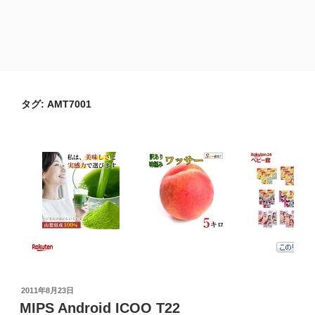
タグ:
AMT7001
投
2011年8月23日
稿
MIPS Android ICOO T22
日: