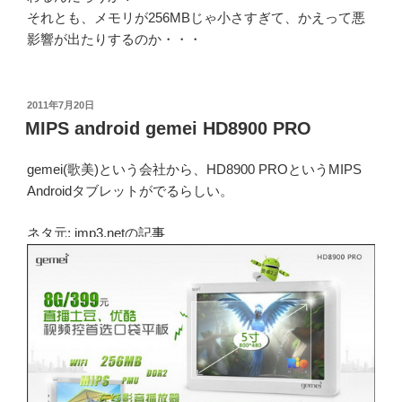
それとも、メモリが256MBじゃ小さすぎて、かえって悪
影響が出たりするのか・・・
投
2011年7月20日
稿
MIPS android gemei HD8900 PRO
日:
gemei(歌美)という会社から、HD8900 PROというMIPS
Androidタブレットがでるらしい。
ネタ元: imp3.netの
記事