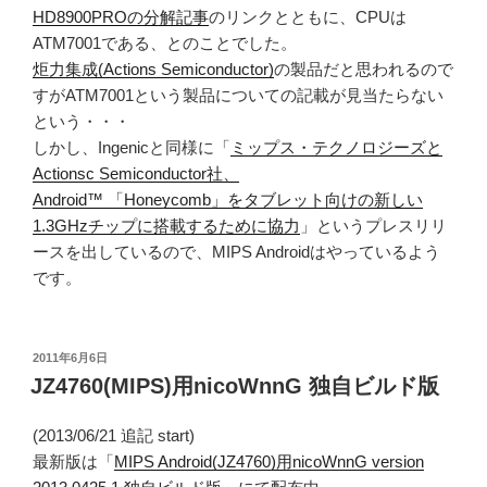
HD8900PROの分解記事
のリンクとともに、CPUは
ATM7001である、とのことでした。
炬力集成(Actions Semiconductor)
の製品だと思われるので
すがATM7001という製品についての記載が見当たらない
という・・・
しかし、Ingenicと同様に「
ミップス・テクノロジーズと
Actionsc Semiconductor社、
Android™ 「Honeycomb」をタブレット向けの新しい
1.3GHzチップに搭載するために協力
」というプレスリリ
ースを出しているので、MIPS Androidはやっているよう
です。
投
2011年6月6日
稿
JZ4760(MIPS)用nicoWnnG 独自ビルド版
日:
(2013/06/21 追記 start)
最新版は「
MIPS Android(JZ4760)用nicoWnnG version