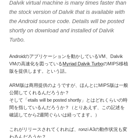
Dalvik virtual machine is many times faster than
the stock version of Dalvik that is available with
the Android source code. Details will be posted
shortly on download and installed of Dalvik
Turbo.
Androidのアプリケーションを動かしているVM、Dalvik
VMの高速化を図っている
Myriad Dalvik Turbo
のMIPS移植
版を提供します。という話。
ARM版は商用提供のようですが、ほんとにMIPS版は一般
公開してくれるんだろうか？
そして「etails will be posted shortly」とはどれくらいの時
間を指しているんだろうか？（とりあえず、この記述を
確認してから2週間ぐらいは経ってます。）
これがリリースされてくれれば、ronzi A3の動作状況も変
わるんだろうか？