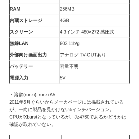
RAM
256MB
内蔵ストレージ
4GB
スクリーン
4.3インチ 480×272 感圧式
無線LAN
802.11b/g
外部向け画面出力
アナログ TV-OUTあり
バッテリー
容量不明
電源入力
5V
・溶叡(ronzi):
ronzi A5
2011年5月ぐらいからメーカページには掲載されている
が、一向に製品を見かけない5インチバージョン。
CPUがXburstとなっているが、Jz4760であるかどうかは
確認が取れていない。