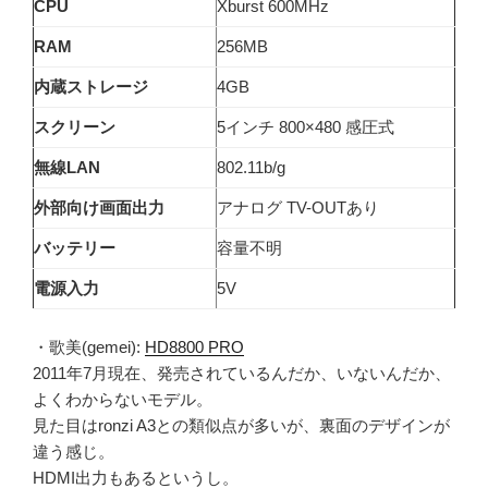
CPU
Xburst 600MHz
RAM
256MB
内蔵ストレージ
4GB
スクリーン
5インチ 800×480 感圧式
無線LAN
802.11b/g
外部向け画面出力
アナログ TV-OUTあり
バッテリー
容量不明
電源入力
5V
・歌美(gemei):
HD8800 PRO
2011年7月現在、発売されているんだか、いないんだか、
よくわからないモデル。
見た目はronzi A3との類似点が多いが、裏面のデザインが
違う感じ。
HDMI出力もあるというし。