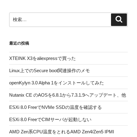
ペ
の
ー
ペ
ジ
検
検
ー
索
索:
ジ
送
最近の投稿
り
XTEINK X3をaliexpressで買った
Linux上でのSecure boot関連操作のメモ
openKylyn 3.0 Alpha 1をインストールしてみた
Nutanix CE のAOSを6.8.1から7.3.1.9へアップデート、他
ESXi 8.0 FreeでNVMe SSDの温度を確認する
ESXi 8.0 FreeでCIMサーバが起動しない
AMD Zen系CPU温度をとれるAMD Zen4/Zen5 IPMI