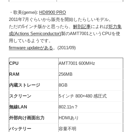
・歌美(gemei):
HD8900 PRO
2011年7月ぐらいから販売を開始したらしいモデル。
ただの5インチ版かと思ったら、
解剖記事
によれば
炬力集
成(Actions Semiconductor)
製のAMT7001というCPUを使
用しているようです。
firmware updateがある
。(2011/09)
CPU
AMT7001 600MHz
RAM
256MB
内蔵ストレージ
8GB
スクリーン
5インチ 800×480 感圧式
無線LAN
802.11n ?
外部向け画面出力
HDMIあり
バッテリー
容量不明