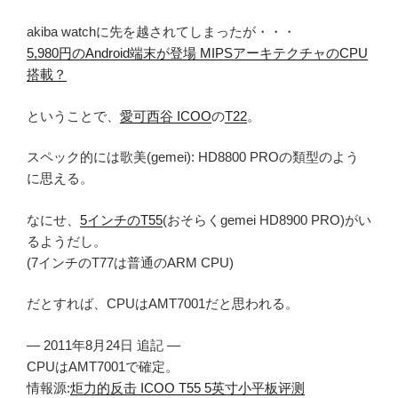
akiba watchに先を越されてしまったが・・・
5,980円のAndroid端末が登場 MIPSアーキテクチャのCPU
搭載？
ということで、
愛可西谷 ICOO
の
T22
。
スペック的には歌美(gemei): HD8800 PROの類型のよう
に思える。
なにせ、
5インチのT55
(おそらくgemei HD8900 PRO)がい
るようだし。
(7インチのT77は普通のARM CPU)
だとすれば、CPUはAMT7001だと思われる。
— 2011年8月24日 追記 —
CPUはAMT7001で確定。
情報源:
炬力的反击 ICOO T55 5英寸小平板评测