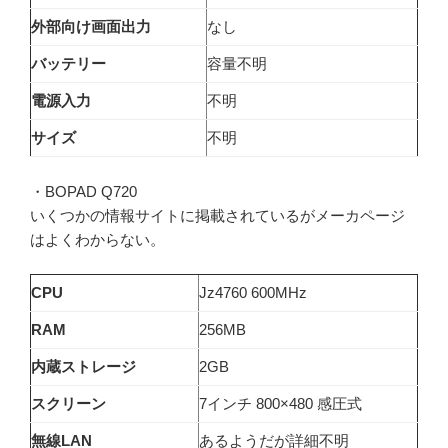
外部向け画面出力
なし
バッテリー
容量不明
電源入力
不明
サイズ
不明
・BOPAD Q720
いくつかの情報サイトに掲載されているがメーカページ
はよくわからない。
CPU
Jz4760 600MHz
RAM
256MB
内蔵ストレージ
2GB
スクリーン
7インチ 800×480 感圧式
無線LAN
あるようだが詳細不明