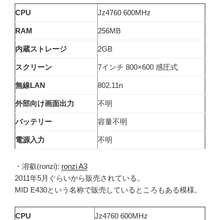
CPU
Jz4760 600MHz
RAM
256MB
内蔵ストレージ
2GB
スクリーン
7インチ 800×600 感圧式
無線LAN
802.11n
外部向け画面出力
不明
バッテリー
容量不明
電源入力
不明
・溶叡(ronzi):
ronzi A3
2011年5月ぐらいから販売されている。
MID E430という名称で販売しているところもある模様。
CPU
Jz4760 600MHz