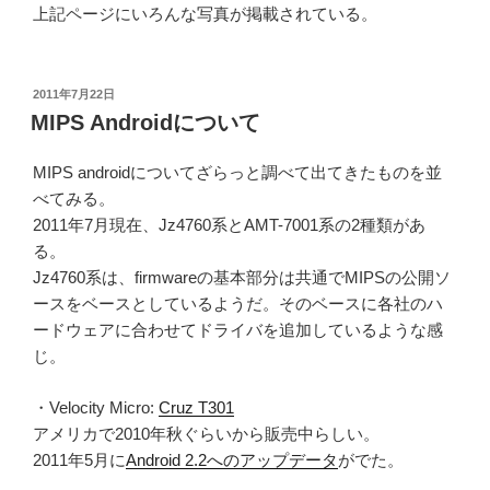
上記ページにいろんな写真が掲載されている。
投
2011年7月22日
稿
MIPS Androidについて
日:
MIPS androidについてざらっと調べて出てきたものを並
べてみる。
2011年7月現在、Jz4760系とAMT-7001系の2種類があ
る。
Jz4760系は、firmwareの基本部分は共通でMIPSの公開ソ
ースをベースとしているようだ。そのベースに各社のハ
ードウェアに合わせてドライバを追加しているような感
じ。
・Velocity Micro:
Cruz T301
アメリカで2010年秋ぐらいから販売中らしい。
2011年5月に
Android 2.2へのアップデータ
がでた。