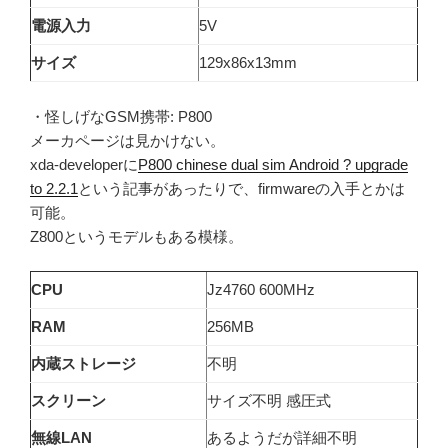
電源入力
5V
サイズ
129x86x13mm
・怪しげなGSM携帯: P800
メーカページは見かけない。
xda-developerに
P800 chinese dual sim Android ? upgrade
to 2.2.1
という記事があったりで、firmwareの入手とかは
可能。
Z800というモデルもある模様。
CPU
Jz4760 600MHz
RAM
256MB
内蔵ストレージ
不明
スクリーン
サイズ不明 感圧式
無線LAN
あるようだが詳細不明