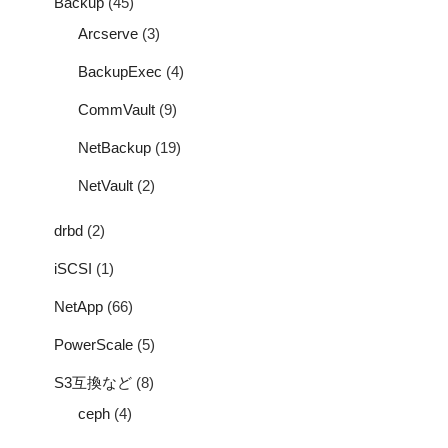
Backup
(45)
Arcserve
(3)
BackupExec
(4)
CommVault
(9)
NetBackup
(19)
NetVault
(2)
drbd
(2)
iSCSI
(1)
NetApp
(66)
PowerScale
(5)
S3互換など
(8)
ceph
(4)