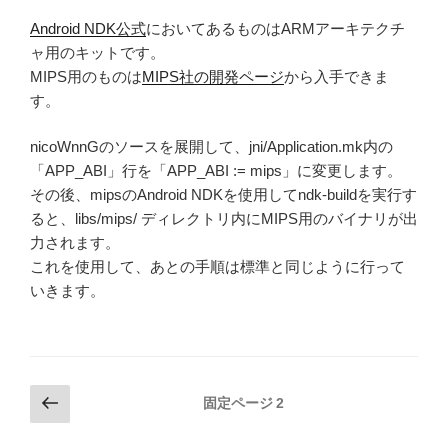
Android NDK公式
においてあるものはARMアーキテクチ
ャ用のキットです。
MIPS用のものは
MIPS社の開発ページ
から入手できま
す。
nicoWnnGのソースを展開して、jni/Application.mk内の
「APP_ABI」行を「APP_ABI := mips」に変更します。
その後、mipsのAndroid NDKを使用してndk-buildを実行す
ると、libs/mips/ ディレクトリ内にMIPS用のバイナリが出
力されます。
これを使用して、あとの手順は標準と同じように行って
いきます。
投
前
固定ページ
2
の
稿