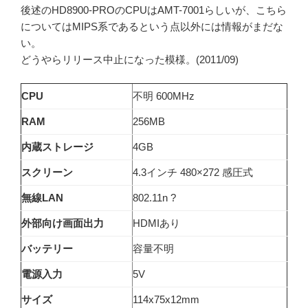
後述のHD8900-PROのCPUはAMT-7001らしいが、こちら
についてはMIPS系であるという点以外には情報がまだな
い。
どうやらリリース中止になった模様。(2011/09)
CPU
不明 600MHz
RAM
256MB
内蔵ストレージ
4GB
スクリーン
4.3インチ 480×272 感圧式
無線LAN
802.11n ?
外部向け画面出力
HDMIあり
バッテリー
容量不明
電源入力
5V
サイズ
114x75x12mm