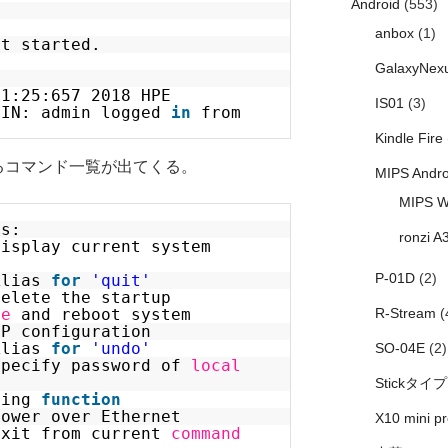
Android
(553)
anbox
(1)
et started.
GalaxyNex
31:25:657 2018 HPE
IS01
(3)
GIN: admin logged
in
from
Kindle Fire
るコマンド一覧が出てくる。
MIPS Andro
MIPS W
ds:
ronzi A
lay current system
P-01D
(2)
Alias
for
'quit'
lete the startup
le
and reboot system
R-Stream
(
configuration
ias
for
'undo'
SO-04E
(2)
cify password of
local
Stickタイプ
Ping
function
over Ethernet
X10 mini pr
from current
command