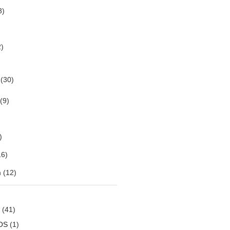
3)
)
(30)
(9)
)
6)
m
(12)
(41)
OS
(1)