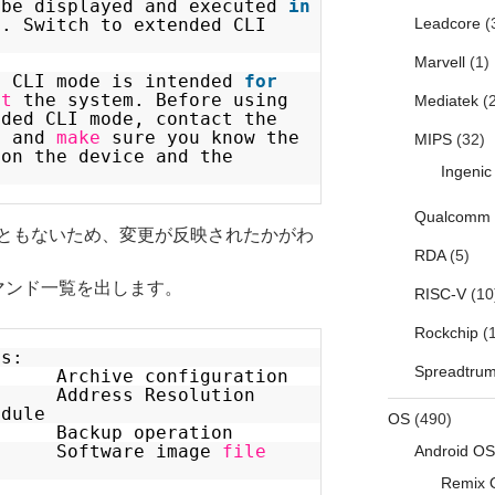
 be displayed and executed
in
Leadcore
(
e. Switch to extended CLI
Marvell
(1)
d CLI mode is intended
for
st
the system. Before using
Mediatek
(2
nded CLI mode, contact the
t and
make
sure you know the
MIPS
(32)
 on the device and the
Ingenic
Qualcomm
ともないため、変更が反映されたかがわ
RDA
(5)
マンド一覧を出します。
RISC-V
(10
Rockchip
(1
ds:
Spreadtru
chive configuration
ess Resolution
odule
OS
(490)
ckup operation
 Software image
file
Android OS
Remix 
om