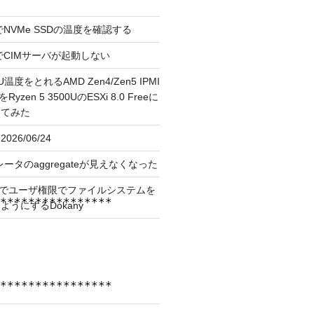
reeでNVMe SSDの温度を確認する
FreeでCIMサーバが起動しない
U温度をとれるAMD Zen4/Zen5 IPMI
erをRyzen 5 3500UのESXi 8.0 Freeに
してみた
026/06/24
レータのaggregateが見えなくなった
OS上でユーザ権限でファイルシステムを
*****************
うにするDokany
*****************