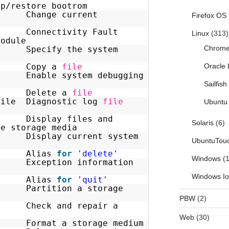
up/restore bootrom
Change current
Firefox OS
ectivity Fault
Linux
(313)
module
Chrom
cify the system
Oracle 
opy a
file
nable system debugging
Sailfis
Delete a
file
file Diagnostic log
file
Ubuntu 
Display files and
Solaris
(6)
he storage media
splay current system
UbuntuTou
Alias
for
'delete'
Windows
(1
xception information
Windows I
Alias
for
'quit'
Partition a storage
PBW
(2)
eck and repair a
Web
(30)
Format a storage medium