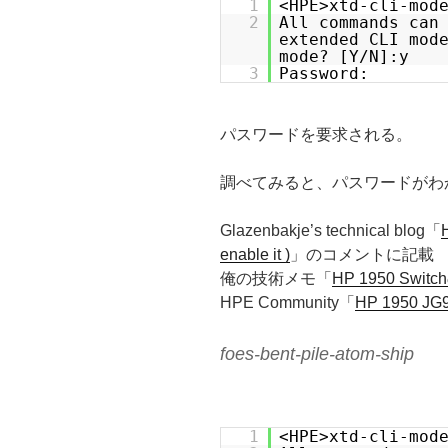
1
<HPE>xtd-cli-mod
2
All commands can
extended CLI mod
mode? [Y/N]:y
3
Password:
パスワードを要求される。
調べてみると、パスワードがわ
Glazenbakje’s technical blog「
enable it )
」のコメントに記載
俺の技術メモ「
HP 1950 Swit
HPE Community「
HP 1950 JG9
foes-bent-pile-atom-ship
1
<HPE>xtd-cli-mod