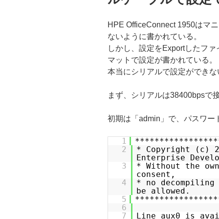
HPE OfficeConnect 1
ないように書かれている。
しかし、設定をExportしたファ
マットで設定が書かれている。
本当にシリアルで設定ができな
まず、シリアルは38400bpsで
初期は「admin」で、パスワ
1
*****************
2
* Copyright (c) 
Enterprise D
3
* Without the ow
cons
4
* no decompiling
be all
5
*****************
6
7
Line aux0 is ava