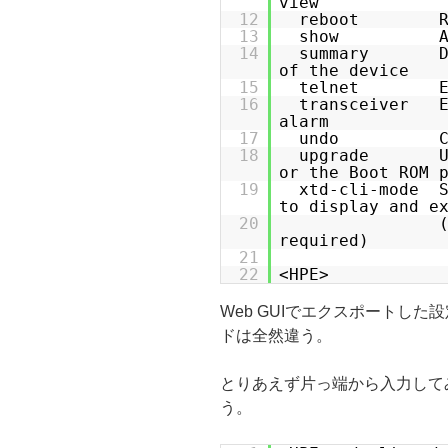
view
12
reboot Rebo
13
show Al
14
summary Disp
of the device
15
telnet Estab
16
transceiver En
alarm
17
undo Cancel
18
upgrade Upgr
or the Boot ROM 
19
xtd-cli-mode S
to display and e
20
required)
21
22
<HPE>
Web GUIでエクスポートした設
ドは全然違う。
とりあえず片っ端から入力してみれば
う。