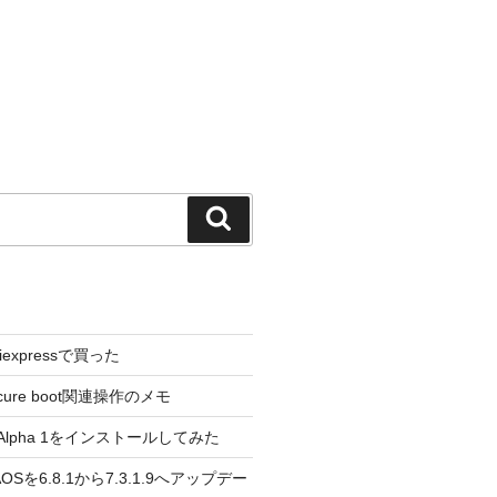
検
索
liexpressで買った
cure boot関連操作のメモ
3.0 Alpha 1をインストールしてみた
 のAOSを6.8.1から7.3.1.9へアップデー