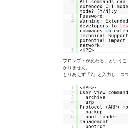
2
All commands can
extended CLI mod
mode? [Y/N]:y
3
Password:
4
Warning: Extende
developers to
te
commands
in
exte
Technical Suppor
potential impact
network.
5
<HPE>
プロンプトが変わる、というこ
かりません。
とりあえず「?」と入力し、コ
1
<HPE>?
2
User view comman
3
archive Ar
4
arp Addr
Protocol (ARP) m
5
backup Ba
6
boot-loader
management
7
bootr