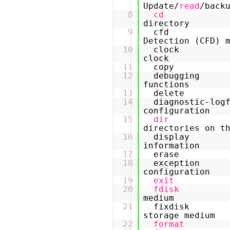
Update/
read
/back
8
cd
directory
9
cfd Conn
Detection (CFD) 
10
clock Spe
clock
11
copy C
12
debugging E
functions
13
delete 
14
diagnostic-log
configuration
15
dir
directories on t
16
display Di
information
17
erase 
18
exception E
configuration
19
exit
20
fdisk
medium
21
fixdisk Ch
storage medium
22
format