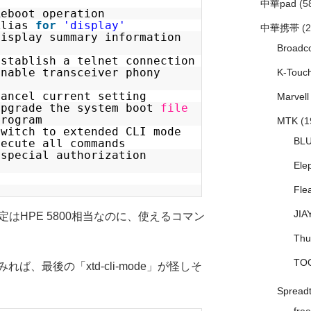
中華pad
(5
ot operation
ias
for
'display'
中華携帯
(2
lay summary information
Broadc
lish a telnet connection
able transceiver phony
K-Touc
 current setting
Marvell
ade the system boot
file
program
MTK
(1
witch to extended CLI mode
BL
xecute all commands
(special authorization
Ele
Fle
JIA
定はHPE 5800相当なのに、使えるコマン
Thu
TO
、最後の「xtd-cli-mode」が怪しそ
Spread
free