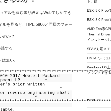
ト、他
ESXi 8.0 F
950はマニュアルを読む限り設定はWebでしかでき
ESXi 8.0 
イルを見ると、HPE 5800と同様のフォー
AMD Zen系CP
Thermal Driv
いのか？
インストール
接続する。
SPAM対応メモ 2
ONTAPシミュ
ードは無い。
Windows 
********************************************
マウントできるよ
2010-2017 Hewlett Packard
evelopment LP *
ner's prior written
ent, *
 or reverse-engineering shall
owed. *
カテゴリー
********************************************
ilable.