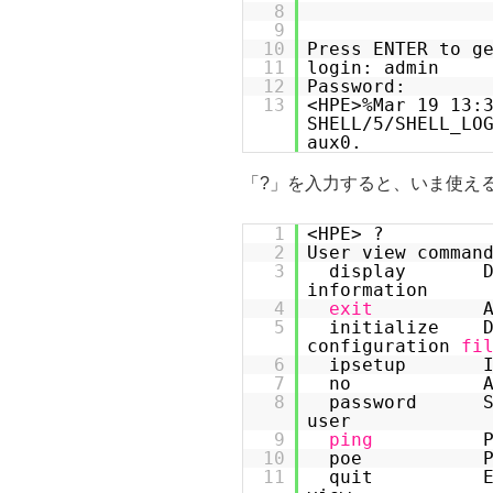
8
9
10
Press ENTER to g
11
login: admin
12
Password:
13
<HPE>%Mar 19 13:
SHELL/5/SHELL_LO
aux0.
「?」を入力すると、いま使え
1
<HPE> ?
2
User view comman
3
display Disp
information
4
exit
5
initialize De
configuration
fi
6
ipsetup IP 
7
no Al
8
password Spe
user
9
ping
10
poe Power 
11
quit Exit 