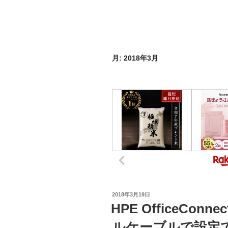
月:
2018年3月
投
2018年3月19日
稿
HPE OfficeCon
日:
ルケーブルで設定