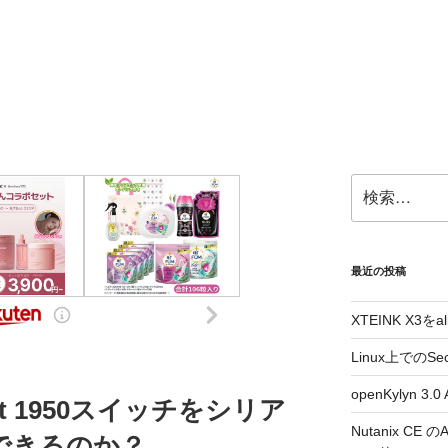
検
索:
最近の投稿
XTEINK X3をa
Linux上でのSe
openKylyn 
nect 1950スイッチをシリア
Nutanix CE
できるのか？