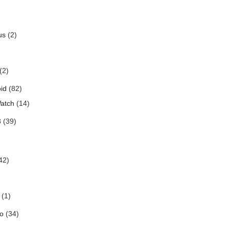
us
(2)
(2)
id
(82)
atch
(14)
3
(39)
42)
(1)
o
(34)