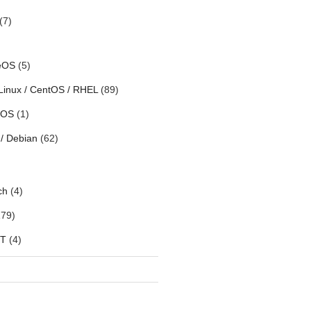
(7)
eOS
(5)
Linux / CentOS / RHEL
(89)
h OS
(1)
/ Debian
(62)
ch
(4)
79)
oT
(4)