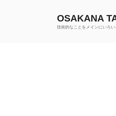
コ
ン
テ
OSAKANA 
ン
技術的なことをメインにいろい
ツ
へ
ス
キ
ッ
プ