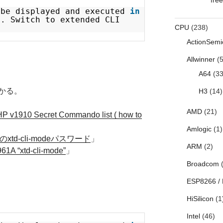
e
 be displayed and executed
in
e. Switch to extended CLI
CPU
(238)
ActionSemi
Allwinner
(5
A64
(33
かる。
H3
(14)
AMD
(21)
HP v1910 Secret Commando list ( how to
Amlogic
(1)
chのxtd-cli-modeパスワード
」
ARM
(2)
61A “xtd-cli-mode”
」
Broadcom
(
ESP8266 /
HiSilicon
(1
Intel
(46)
e