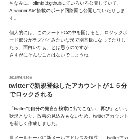
ちなみに、olimixはgithubにていろいろ公開していて、
Allwinner A64搭載のボード回路図
も公開していたりしま
す。
個人的には、このノートPCの中を開けると、ロジックボ
ード部分がラズパイみたいな形で別基板になってたりし
たら、面白いなぁ、とは思うのですが
さすがにそんなことはないでしょうね
投
2016年6月20日
稿
twitterで新規登録したアカウントが１５分
日:
でロックされる
「
twitterで自分の発言が検索に出てこない、再び
」という
状況となり、改善の見込みもないため、twitterアカウント
を新しく作成しました。
自メールサーバに新メールアドレスを作成し、twitterアカ