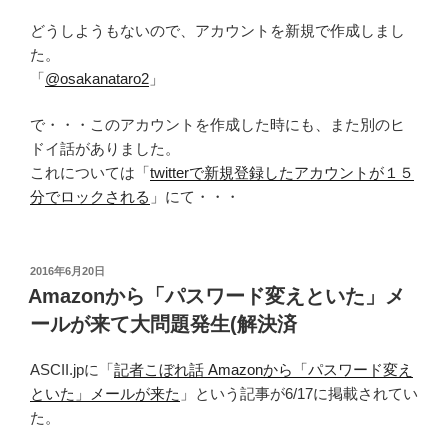
どうしようもないので、アカウントを新規で作成しまし
た。
「
@osakanataro2
」
で・・・このアカウントを作成した時にも、また別のヒ
ドイ話がありました。
これについては「
twitterで新規登録したアカウントが１５
分でロックされる
」にて・・・
投
2016年6月20日
稿
Amazonから「パスワード変えといた」メ
日:
ールが来て大問題発生(解決済
ASCII.jpに「
記者こぼれ話 Amazonから「パスワード変え
といた」メールが来た
」という記事が6/17に掲載されてい
た。