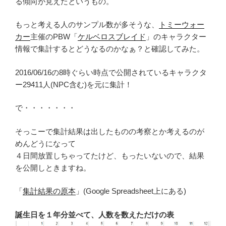
る傾向が見えたというもの。
もっと考える人のサンプル数が多そうな、
トミーウォー
カー
主催のPBW「
ケルベロスブレイド
」のキャラクター
情報で集計するとどうなるのかなぁ？と確認してみた。
2016/06/16の8時ぐらい時点で公開されているキャラクタ
ー29411人(NPC含む)を元に集計！
で・・・・・・・
そっこーで集計結果は出したものの考察とか考えるのが
めんどうになって
４日間放置しちゃってたけど、もったいないので、結果
を公開しときますね。
「
集計結果の原本
」(Google Spreadsheet上にある)
誕生日を１年分並べて、人数を数えただけの表