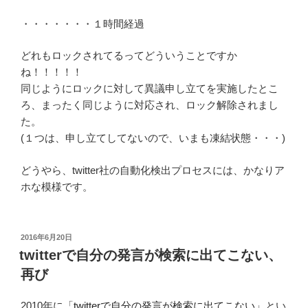
・・・・・・・１時間経過
どれもロックされてるってどういうことですか
ね！！！！！
同じようにロックに対して異議申し立てを実施したとこ
ろ、まったく同じように対応され、ロック解除されまし
た。
(１つは、申し立てしてないので、いまも凍結状態・・・)
どうやら、twitter社の自動化検出プロセスには、かなりア
ホな模様です。
投
2016年6月20日
稿
twitterで自分の発言が検索に出てこない、
日:
再び
2010年に「
twitterで自分の発言が検索に出てこない
」とい