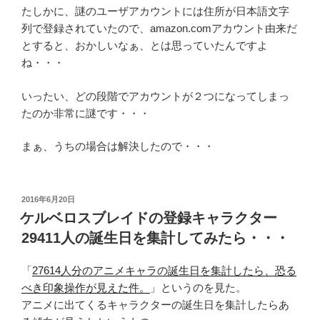
たしかに、謎のユーザアカウントには住所が日本語文字
列で登録されていたので、amazon.comアカウント由来だ
とすると、おかしいなぁ、とは思っていたんですよ
ね・・・
いったい、どの段階でアカウントが２つになってしまっ
たのか非常に謎です・・・
まぁ、うちの場合は解決したので・・・
投
2016年6月20日
稿
ケルベロスブレイドの登録キャラクター
日:
29411人の誕生日を集計してみたら・・・
「
27614人分のアニメキャラの誕生日を集計したら、恐る
べき印象操作が見えた件。
」というのを見た。
アニメに出てくるキャラクターの誕生日を集計したらあ