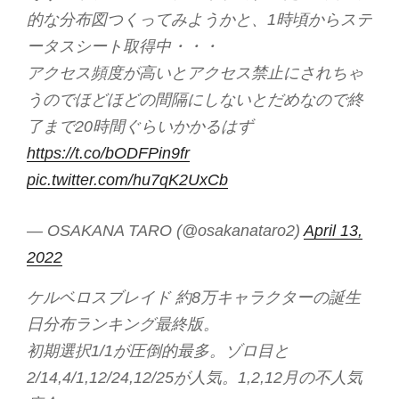
的な分布図つくってみようかと、1時頃からステ
ータスシート取得中・・・
アクセス頻度が高いとアクセス禁止にされちゃ
うのでほどほどの間隔にしないとだめなので終
了まで20時間ぐらいかかるはず
https://t.co/bODFPin9fr
pic.twitter.com/hu7qK2UxCb
— OSAKANA TARO (@osakanataro2)
April 13,
2022
ケルベロスブレイド 約8万キャラクターの誕生
日分布ランキング最終版。
初期選択1/1が圧倒的最多。ゾロ目と
2/14,4/1,12/24,12/25が人気。1,2,12月の不人気