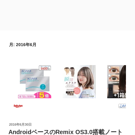
月:
2016年6月
投
2016年6月30日
稿
AndroidベースのRemix OS3.0搭載ノート
日: