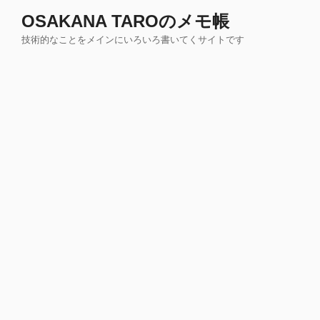
コ
OSAKANA TAROのメモ帳
ン
技術的なことをメインにいろいろ書いてくサイトです
テ
ン
ツ
へ
ス
キ
ッ
プ