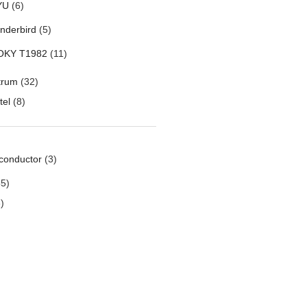
YU
(6)
nderbird
(5)
OKY T1982
(11)
trum
(32)
tel
(8)
conductor
(3)
5)
)