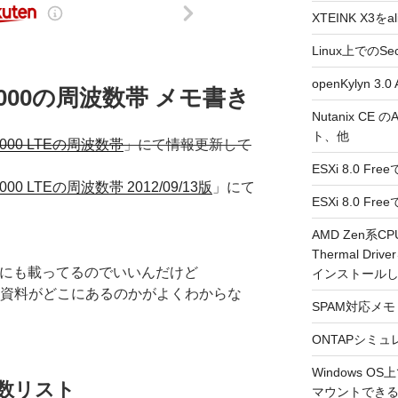
XTEINK X3をa
Linux上でのSe
openKylyn 
2000の周波数帯 メモ書き
Nutanix CE
ト、他
2000 LTEの周波数帯
」にて情報更新して
ESXi 8.0 F
000 LTEの周波数帯 2012/09/13版
」にて
ESXi 8.0 
AMD Zen系CP
Thermal Driv
diaにも載ってるのでいいんだけど
インストール
する資料がどこにあるのかがよくわからな
SPAM対応メモ 2
ONTAPシミュ
Windows 
波数リスト
マウントできるよ