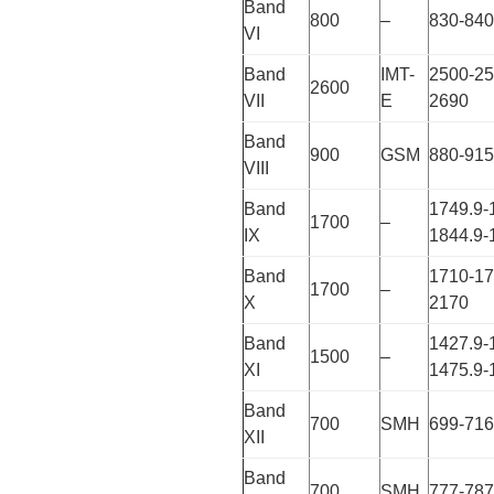
Band
800
–
830-840
VI
Band
IMT-
2500-25
2600
VII
E
2690
Band
900
GSM
880-915
VIII
Band
1749.9-
1700
–
IX
1844.9-
Band
1710-17
1700
–
X
2170
Band
1427.9-
1500
–
XI
1475.9-
Band
700
SMH
699-716
XII
Band
700
SMH
777-787