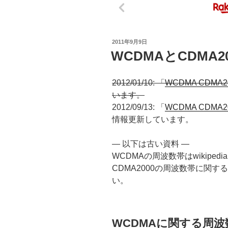
投
2011年9月9日
稿
WCDMAとCDMA
日:
2012/01/10: 「
WCDMA CDMA
います。
2012/09/13: 「
WCDMA CDMA2
情報更新しています。
— 以下は古い資料 —
WCDMAの周波数帯はwikipe
CDMA2000の周波数帯に関
い。
WCDMAに関する周