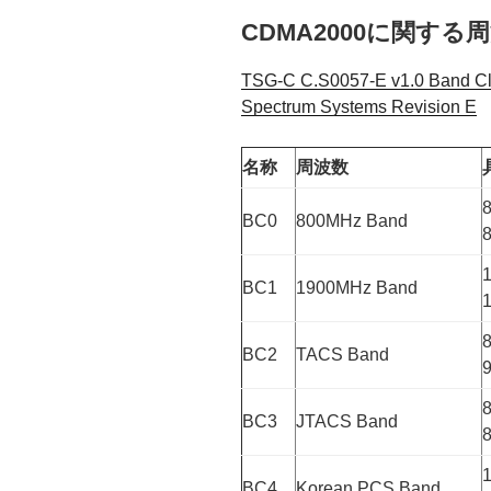
CDMA2000に関する
TSG-C C.S0057-E v1.0 Band Cla
Spectrum Systems Revision E
名称
周波数
8
BC0
800MHz Band
8
1
BC1
1900MHz Band
8
BC2
TACS Band
9
8
BC3
JTACS Band
8
1
BC4
Korean PCS Band