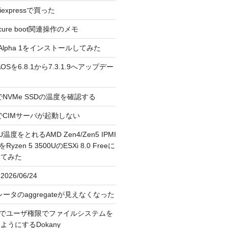
liexpressで買った
cure boot関連操作のメモ
3.0 Alpha 1をインストールしてみた
 のAOSを6.8.1から7.3.1.9へアップデー
reeでNVMe SSDの温度を確認する
FreeでCIMサーバが起動しない
U温度をとれるAMD Zen4/Zen5 IPMI
erをRyzen 5 3500UのESXi 8.0 Freeに
してみた
026/06/24
レータのaggregateが見えなくなった
OS上でユーザ権限でファイルシステムを
うにするDokany