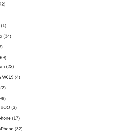
42)
(1)
o
(34)
8)
69)
om
(22)
h W619
(4)
(2)
96)
UBOO
(3)
phone
(17)
aPhone
(32)