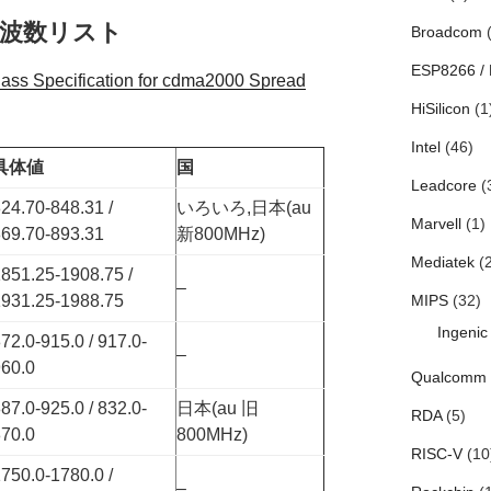
周波数リスト
Broadcom
(
ESP8266 /
ss Specification for cdma2000 Spread
HiSilicon
(1
Intel
(46)
具体値
国
Leadcore
(
24.70-848.31 /
いろいろ,日本(au
Marvell
(1)
69.70-893.31
新800MHz)
Mediatek
(2
851.25-1908.75 /
–
1931.25-1988.75
MIPS
(32)
Ingenic
72.0-915.0 / 917.0-
–
60.0
Qualcomm
87.0-925.0 / 832.0-
日本(au 旧
RDA
(5)
70.0
800MHz)
RISC-V
(10
750.0-1780.0 /
–