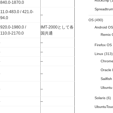
Rockchip
(1
840.0-1870.0
Spreadtru
11.0-483.0 / 421.0-
–
94.0
OS
(490)
920.0-1980.0 /
IMT-2000として各
Android OS
110.0-2170.0
国共通
Remix 
–
–
Firefox OS
–
–
Linux
(313)
–
–
Chrom
Oracle 
–
–
Sailfis
Ubuntu 
–
–
Solaris
(6)
–
–
UbuntuTou