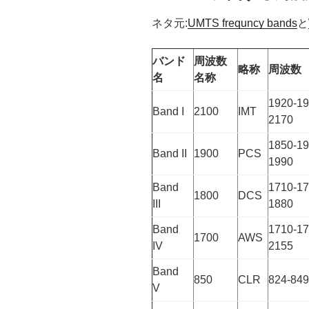
ネタ元:
UMTS frequncy bands
と
バンド
周波数
略称
周波数
名
名称
1920-19
Band I
2100
IMT
2170
1850-19
Band II
1900
PCS
1990
Band
1710-17
1800
DCS
III
1880
Band
1710-17
1700
AWS
IV
2155
Band
850
CLR
824-849
V