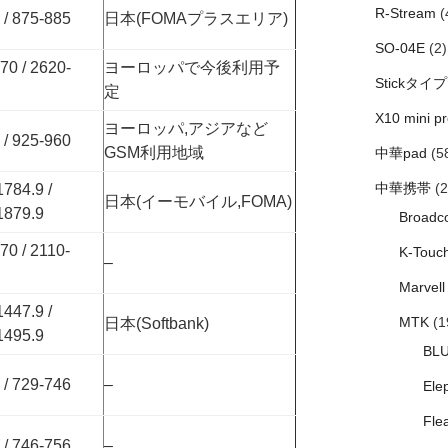
R-Stream
(
 / 875-885
日本(FOMAプラスエリア)
SO-04E
(2)
70 / 2620-
ヨーロッパで今後利用予
Stickタイプ
定
X10 mini pr
ヨーロッパ,アジアなど
 / 925-960
GSM利用地域
中華pad
(5
中華携帯
(2
1784.9 /
日本(イーモバイル,FOMA)
1879.9
Broadc
70 / 2110-
K-Touc
–
Marvell
1447.9 /
MTK
(1
日本(Softbank)
1495.9
BL
 / 729-746
–
Ele
Fle
 / 746-756
–