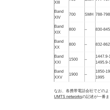
XIII
Band
700
SMH
788-798
XIV
Band
800
–
830-845
XIX
Band
800
–
832-862
XX
Band
1447.9-
1500
–
XXI
1495.9-
Band
1850-19
1900
–
XXV
1995
なお、各携帯電話会社でどのよ
UMTS networks
の記述が一番ま