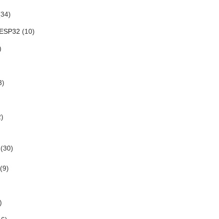
34)
 ESP32
(10)
)
3)
)
(30)
(9)
)