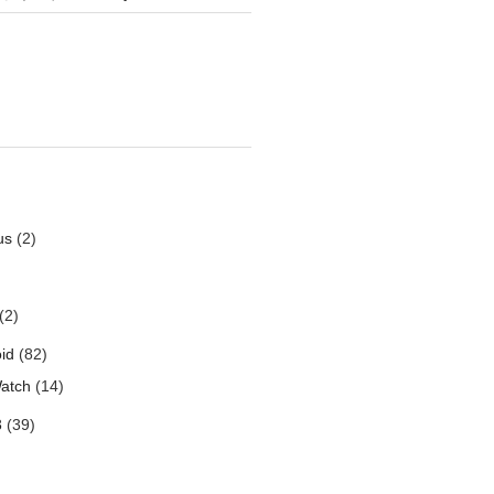
us
(2)
(2)
id
(82)
atch
(14)
3
(39)