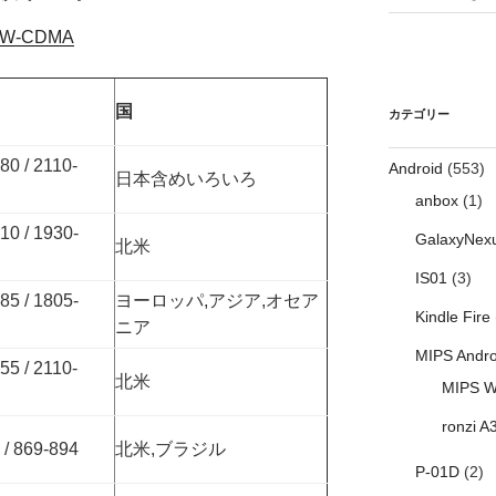
W-CDMA
国
カテゴリー
80 / 2110-
Android
(553)
日本含めいろいろ
anbox
(1)
10 / 1930-
GalaxyNex
北米
IS01
(3)
85 / 1805-
ヨーロッパ,アジア,オセア
Kindle Fire
ニア
MIPS Andro
55 / 2110-
北米
MIPS W
ronzi A
 / 869-894
北米,ブラジル
P-01D
(2)