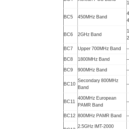
1
4
BC5
450MHz Band
4
1
BC6
2GHz Band
2
BC7
Upper 700MHz Band
BC8
1800MHz Band
BC9
900MHz Band
Secondary 800MHz
BC10
Band
400MHz European
BC11
PAMR Band
BC12
800MHz PAMR Band
2.5GHz IMT-2000