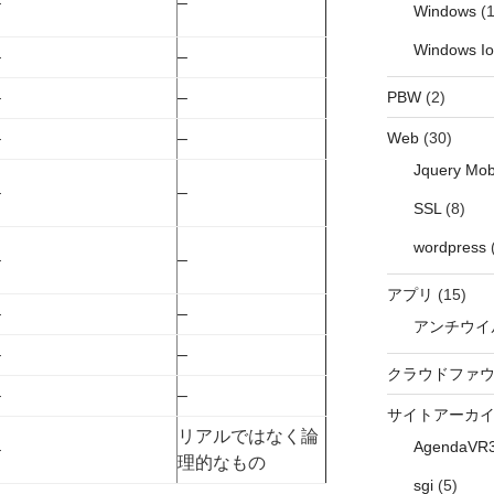
–
–
Windows
(1
Windows I
–
–
–
–
PBW
(2)
–
–
Web
(30)
Jquery Mob
–
–
SSL
(8)
wordpress
–
–
アプリ
(15)
–
–
アンチウイ
–
–
クラウドファ
–
–
サイトアーカ
リアルではなく論
AgendaVR
–
理的なもの
sgi
(5)