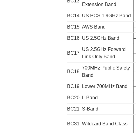
BC13
Extension Band
BC14
US PCS 1.9GHz Band
BC15
AWS Band
BC16
US 2.5GHz Band
US 2.5GHz Forward
BC17
Link Only Band
700MHz Public Safety
BC18
Band
BC19
Lower 700MHz Band
BC20
L-Band
BC21
S-Band
BC31
Wildcard Band Class