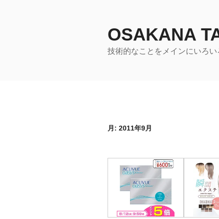
コ
ン
テ
OSAKANA 
ン
技術的なことをメインにいろい
ツ
へ
ス
キ
ッ
プ
月:
2011年9月