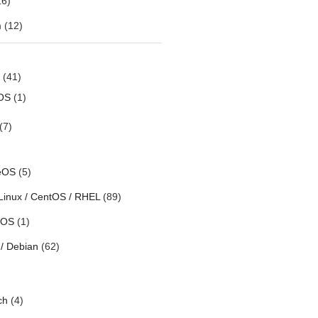
6)
m
(12)
(41)
OS
(1)
(7)
eOS
(5)
Linux / CentOS / RHEL
(89)
h OS
(1)
/ Debian
(62)
ch
(4)