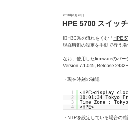
投
2018年1月26日
稿
HPE 5700 スイ
日:
旧H3C系の流れをくむ「
HPE 57
現在時刻の設定を手動で行う場
なお、使用したfirmwareのバージョ
Version 7.1.045, Release 2
・現在時刻の確認
1
<HPE>display clo
2
18:01:34 Tokyo F
3
Time Zone : Toky
4
<HPE>
・NTPを設定している場合の確