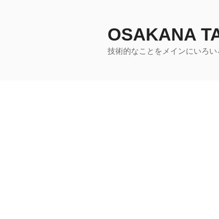
コ
ン
テ
OSAKANA 
ン
技術的なことをメインにいろい
ツ
へ
ス
キ
ッ
プ