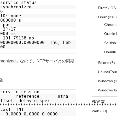
-service status
nsynchronized
Firefox OS
16
 ID: none
Linux
(313)
.000000 s
0 pps
Chrom
: 2^-17
0000 ms
Oracle 
: 101.79138 ms
 00000000.00000000 Thu, Feb
Sailfis
000
Ubuntu 
synchronized」なので、NTPサーバとの同期
Solaris
(6)
UbuntuTou
認
Windows
(1
Windows I
-service session
reference stra
offset delay disper
PBW
(2)
*********************************************
xxx.xx.xx1 INIT
Web
(30)
000 0.0000 0.0000