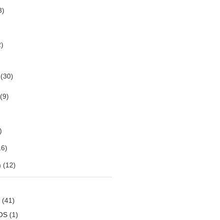
3)
)
(30)
(9)
)
6)
m
(12)
(41)
OS
(1)