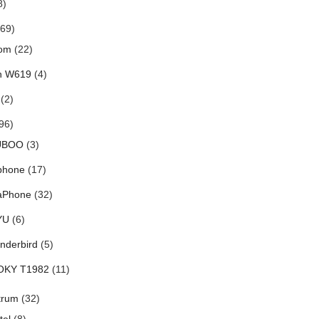
8)
69)
om
(22)
h W619
(4)
(2)
96)
UBOO
(3)
phone
(17)
aPhone
(32)
YU
(6)
nderbird
(5)
OKY T1982
(11)
trum
(32)
tel
(8)