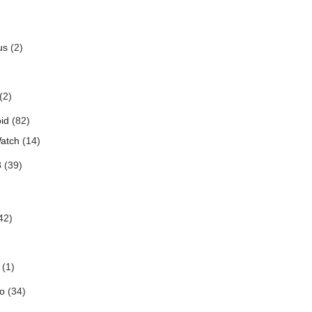
us
(2)
(2)
id
(82)
atch
(14)
3
(39)
42)
(1)
o
(34)