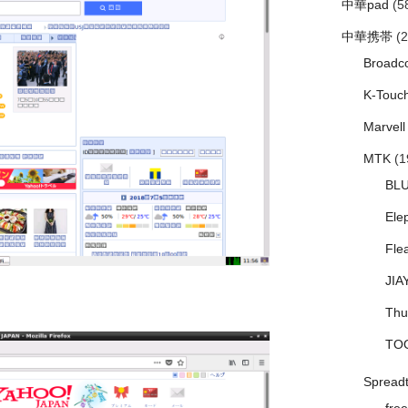
中華pad
(5
中華携帯
(2
Broadc
K-Touc
Marvell
MTK
(1
BL
Ele
Fle
JIA
Thu
TO
Spread
free