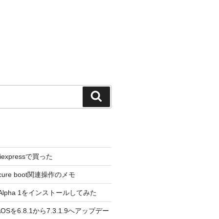
検
索
liexpressで買った
cure boot関連操作のメモ
3.0 Alpha 1をインストールしてみた
 のAOSを6.8.1から7.3.1.9へアップデー