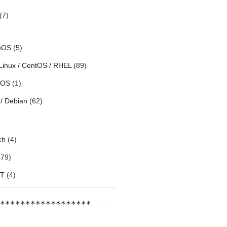
(7)
eOS
(5)
Linux / CentOS / RHEL
(89)
h OS
(1)
/ Debian
(62)
ch
(4)
79)
oT
(4)
******************