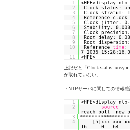
1
<HPE>display ntp
2
Clock status: u
3
Clock stratum: 
4
Reference clock
5
Clock jitter: 0
6
Stability: 0.00
7
Clock precision
8
Root delay: 0.0
9
Root dispersion
10
Reference
time
:
7 2036 15:28:16.
11
<HPE>
上記だと「Clock status: un
が取れていない。
・NTPサーバに関しての情報確
1
<HPE>display ntp
2
source
reach poll now 
3
*****************
4
[5]xxx.
16 0 64 - 0.0