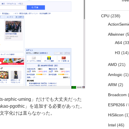
CPU
(238)
ActionSemi
Allwinner
(5
A64
(33
H3
(14)
AMD
(21)
Amlogic
(1)
ARM
(2)
Broadcom
(
s-arphic-uming」だけでも大丈夫だった
ESP8266 /
-takao-pgothic」を追加する必要があった。
ese では文字化けは直らなかった。
HiSilicon
(1
Intel
(46)