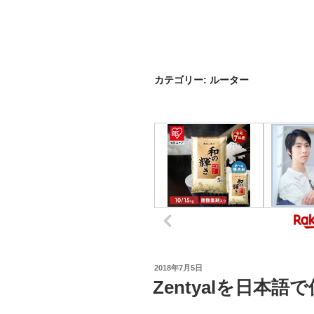
カテゴリー:
ルーター
投
2018年7月5日
稿
Zentyalを日本
日: