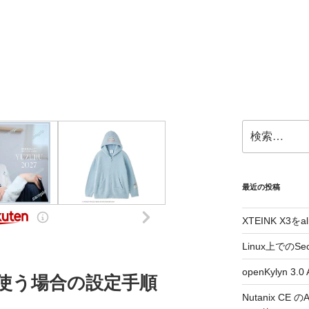
検
索:
最近の投稿
XTEINK X3をa
Linux上でのSe
openKylyn 
語で使う場合の設定手順
Nutanix CE