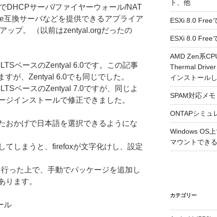
ト、他
S)ベースでDHCPサーバ/ファイヤーウォール/NAT
Exchange互換サーバなどを提供できるアプライア
ESXi 8.0 F
プ。 （以前はzentyal.orgだったの
ESXi 8.0 
AMD Zen系CP
04.1 LTSベースのZentyal 6.0です。この記事
Thermal Driv
いますが、Zentyal 6.0でも同じでした。
インストール
04.2 LTSベースのZentyal 7.0ですが、同じよ
SPAM対応メモ 2
ージインストールで修正できました。
ONTAPシミュ
たおかげで日本語を選択できるようにな
Windows 
マウントできるよ
しまうと、firefoxが文字化けし、設定
ールを行った上で、手動でパッケージを追加し
あります。
カテゴリー
トール