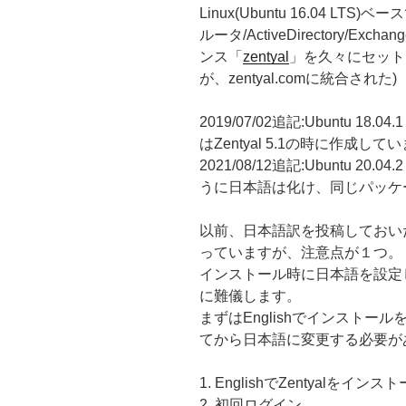
Linux(Ubuntu 16.04 LT
ルータ/ActiveDirectory/
ンス「
zentyal
」を久々にセットアッ
が、zentyal.comに統合された)
2019/07/02追記:Ubuntu 18.
はZentyal 5.1の時に作成して
2021/08/12追記:Ubuntu 20.
うに日本語は化け、同じパッケ
以前、日本語訳を投稿しておい
っていますが、注意点が１つ。
インストール時に日本語を設定して
に難儀します。
まずはEnglishでインスト
てから日本語に変更する必要が
1. EnglishでZentyalをインス
2. 初回ログイン