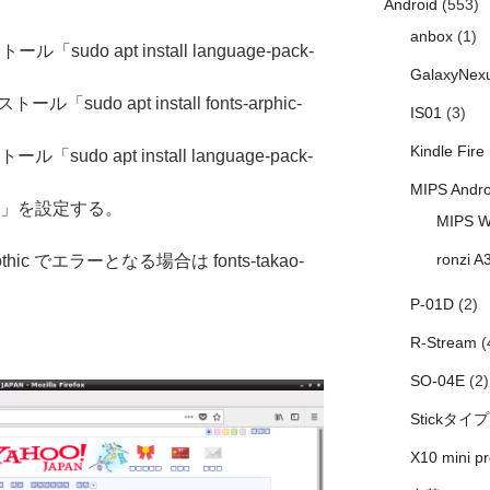
Android
(553)
anbox
(1)
sudo apt install language-pack-
GalaxyNex
do apt install fonts-arphic-
IS01
(3)
Kindle Fire
sudo apt install language-pack-
MIPS Andro
本語」を設定する。
MIPS W
ronzi A
-pgothic でエラーとなる場合は fonts-takao-
P-01D
(2)
R-Stream
(
SO-04E
(2)
Stickタイプ
X10 mini pr