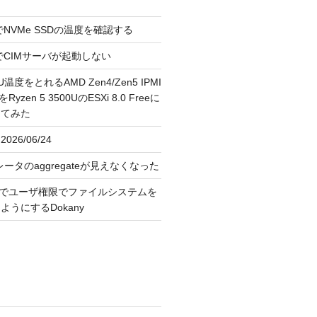
reeでNVMe SSDの温度を確認する
FreeでCIMサーバが起動しない
U温度をとれるAMD Zen4/Zen5 IPMI
erをRyzen 5 3500UのESXi 8.0 Freeに
してみた
026/06/24
レータのaggregateが見えなくなった
OS上でユーザ権限でファイルシステムを
うにするDokany