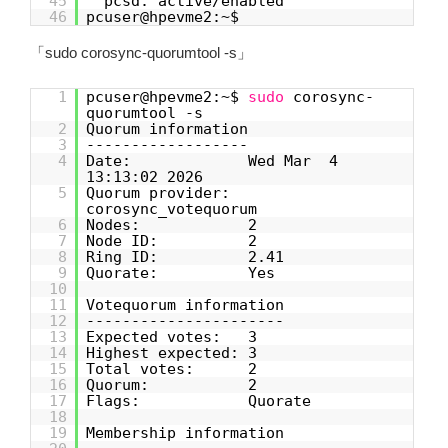
45
pcsd: active/enabled
46
pcuser@hpevme2:~$
「sudo corosync-quorumtool -s」
1
pcuser@hpevme2:~$
sudo
corosync-
quorumtool -s
2
Quorum information
3
------------------
4
Date: Wed Mar 4
13:13:02 2026
5
Quorum provider:
corosync_votequorum
6
Nodes: 2
7
Node ID: 2
8
Ring ID: 2.41
9
Quorate: Yes
10
11
Votequorum information
12
----------------------
13
Expected votes: 3
14
Highest expected: 3
15
Total votes: 2
16
Quorum: 2
17
Flags: Quorate
18
19
Membership information