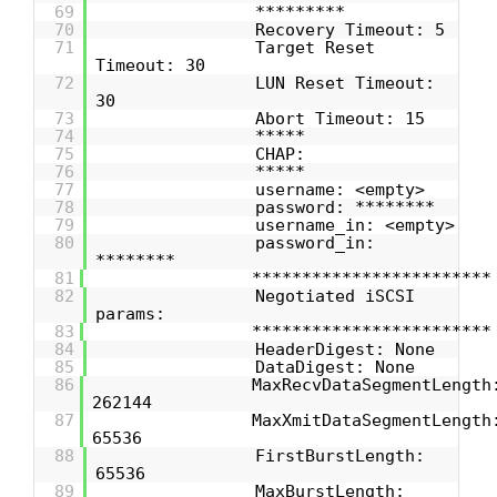
69
*********
70
Recovery Timeout: 5
71
Target Reset
Timeout: 30
72
LUN Reset Timeout:
30
73
Abort Timeout: 15
74
*****
75
CHAP:
76
*****
77
username: <empty>
78
password: ********
79
username_in: <empty>
80
password_in:
********
81
************************
82
Negotiated iSCSI
params:
83
************************
84
HeaderDigest: None
85
DataDigest: None
86
MaxRecvDataSegmentLength
262144
87
MaxXmitDataSegmentLength
65536
88
FirstBurstLength:
65536
89
MaxBurstLength: