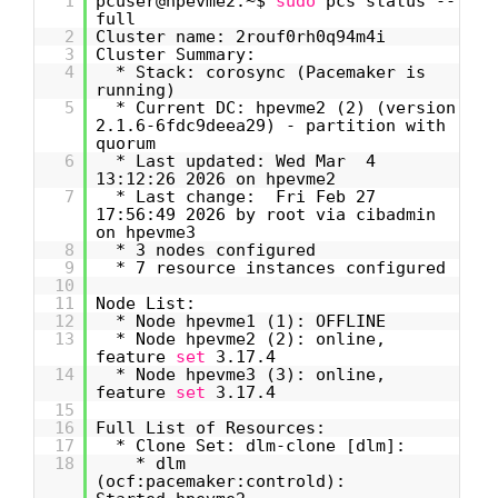
1
pcuser@hpevme2:~$
sudo
pcs status --
full
2
Cluster name: 2rouf0rh0q94m4i
3
Cluster Summary:
4
* Stack: corosync (Pacemaker is
running)
5
* Current DC: hpevme2 (2) (version
2.1.6-6fdc9deea29) - partition with
quorum
6
* Last updated: Wed Mar 4
13:12:26 2026 on hpevme2
7
* Last change: Fri Feb 27
17:56:49 2026 by root via cibadmin
on hpevme3
8
* 3 nodes configured
9
* 7 resource instances configured
10
11
Node List:
12
* Node hpevme1 (1): OFFLINE
13
* Node hpevme2 (2): online,
feature
set
3.17.4
14
* Node hpevme3 (3): online,
feature
set
3.17.4
15
16
Full List of Resources:
17
* Clone Set: dlm-clone [dlm]:
18
* dlm
(ocf:pacemaker:controld):