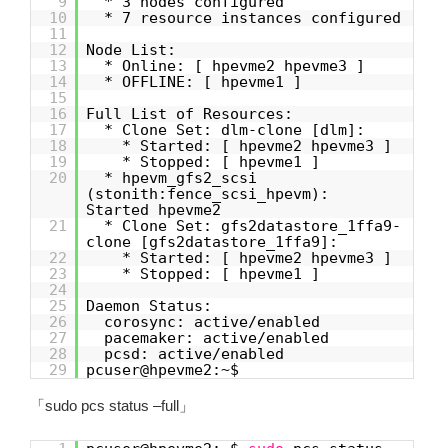
9
* 3 nodes configured
10
* 7 resource instances configured
11
12
Node List:
13
* Online: [ hpevme2 hpevme3 ]
14
* OFFLINE: [ hpevme1 ]
15
16
Full List of Resources:
17
* Clone Set: dlm-clone [dlm]:
18
* Started: [ hpevme2 hpevme3 ]
19
* Stopped: [ hpevme1 ]
20
* hpevm_gfs2_scsi
(stonith:fence_scsi_hpevm):
Started hpevme2
21
* Clone Set: gfs2datastore_1ffa9-
clone [gfs2datastore_1ffa9]:
22
* Started: [ hpevme2 hpevme3 ]
23
* Stopped: [ hpevme1 ]
24
25
Daemon Status:
26
corosync: active/enabled
27
pacemaker: active/enabled
28
pcsd: active/enabled
29
pcuser@hpevme2:~$
「sudo pcs status –full」