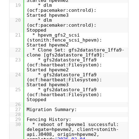
Started hpevme2
19
* dlm
(ocf:pacemaker:controld):
Started hpevme3
20
* dlm
(ocf:pacemaker:controld):
Stopped
21
* hpevm_gfs2_scsi
(stonith:fence_scsi_hpevm):
Started hpevme2
22
* Clone Set: gfs2datastore_1ffa9-
clone [gfs2datastore_1ffa9]:
23
* gfs2datastore_1ffa9
(ocf:heartbeat:Filesystem):
Started hpevme2
24
* gfs2datastore_1ffa9
(ocf:heartbeat:Filesystem):
Started hpevme3
25
* gfs2datastore_1ffa9
(ocf:heartbeat:Filesystem):
Stopped
26
27
Migration Summary:
28
29
Fencing History:
30
* reboot of hpevme1 successful:
delegate=hpevme2, client=stonith-
api.30408, origin=hpevme2,