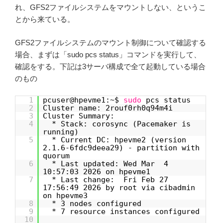
れ、GFS2ファイルシステムをマウントしない、というこ
とから来ている。
GFS2ファイルシステムのマウント制御について確認する
場合、まずは「sudo pcs status」コマンドを実行して、
確認をする。下記は3サーバ構成で全て起動している場合
のもの
1
pcuser@hpevme1:~$
sudo
pcs status
2
Cluster name: 2rouf0rh0q94m4i
3
Cluster Summary:
4
* Stack: corosync (Pacemaker is
running)
5
* Current DC: hpevme2 (version
2.1.6-6fdc9deea29) - partition with
quorum
6
* Last updated: Wed Mar 4
10:57:03 2026 on hpevme1
7
* Last change: Fri Feb 27
17:56:49 2026 by root via cibadmin
on hpevme3
8
* 3 nodes configured
9
* 7 resource instances configured
10