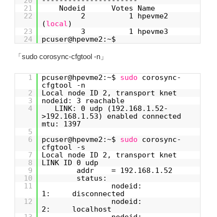
20
----------------------
21
Nodeid Votes Name
22
2 1 hpevme2
(
local
)
23
3 1 hpevme3
24
pcuser@hpevme2:~$
「sudo corosync-cfgtool -n」
1
pcuser@hpevme2:~$
sudo
corosync-
cfgtool -n
2
Local node ID 2, transport knet
3
nodeid: 3 reachable
4
LINK: 0 udp (192.168.1.52-
>192.168.1.53) enabled connected
mtu: 1397
5
6
pcuser@hpevme2:~$
sudo
corosync-
cfgtool -s
7
Local node ID 2, transport knet
8
LINK ID 0 udp
9
addr = 192.168.1.52
10
status:
11
nodeid:
1: disconnected
12
nodeid:
2: localhost