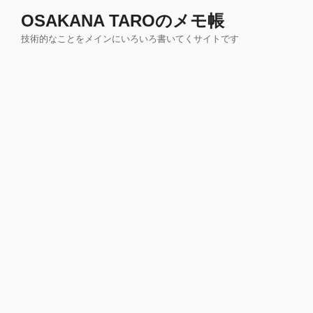
コ
OSAKANA TAROのメモ帳
ン
技術的なことをメインにいろいろ書いてくサイトです
テ
ン
ツ
へ
ス
キ
ッ
プ