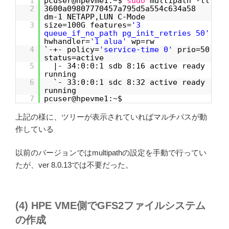
1
pcuser@hpevme1:~$
sudo
multipath -ll
2
3600a09807770457a795d5a554c634a58
dm-1 NETAPP,LUN C-Mode
3
size=100G features=
'3
queue_if_no_path pg_init_retries 50'
hwhandler=
'1 alua'
wp=rw
4
`-+- policy=
'service-time 0'
prio=50
status=active
5
|- 34:0:0:1 sdb 8:16 active ready
running
6
`- 33:0:0:1 sdc 8:32 active ready
running
7
pcuser@hpevme1:~$
上記の様に、ツリーが表示されていればマルチパスが動
作している
以前のバージョンではmultipathの設定を手動で行ってい
たが、ver 8.0.13では不要だった。
(4) HPE VME側でGFS2ファイルシステム
の作成