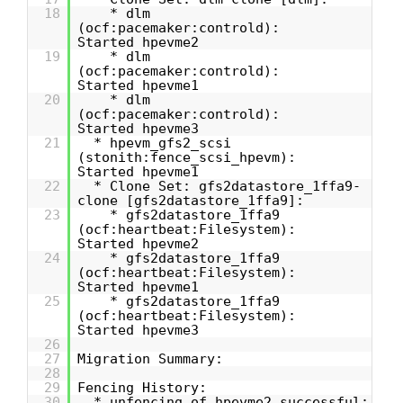
18
* dlm
(ocf:pacemaker:controld):
Started hpevme2
19
* dlm
(ocf:pacemaker:controld):
Started hpevme1
20
* dlm
(ocf:pacemaker:controld):
Started hpevme3
21
* hpevm_gfs2_scsi
(stonith:fence_scsi_hpevm):
Started hpevme1
22
* Clone Set: gfs2datastore_1ffa9-
clone [gfs2datastore_1ffa9]:
23
* gfs2datastore_1ffa9
(ocf:heartbeat:Filesystem):
Started hpevme2
24
* gfs2datastore_1ffa9
(ocf:heartbeat:Filesystem):
Started hpevme1
25
* gfs2datastore_1ffa9
(ocf:heartbeat:Filesystem):
Started hpevme3
26
27
Migration Summary:
28
29
Fencing History:
30
* unfencing of hpevme2 successful: