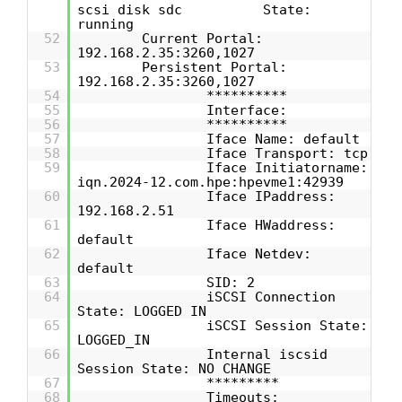
scsi disk sdc State:
running
52
Current Portal:
192.168.2.35:3260,1027
53
Persistent Portal:
192.168.2.35:3260,1027
54
**********
55
Interface:
56
**********
57
Iface Name: default
58
Iface Transport: tcp
59
Iface Initiatorname:
iqn.2024-12.com.hpe:hpevme1:42939
60
Iface IPaddress:
192.168.2.51
61
Iface HWaddress:
default
62
Iface Netdev:
default
63
SID: 2
64
iSCSI Connection
State: LOGGED IN
65
iSCSI Session State:
LOGGED_IN
66
Internal iscsid
Session State: NO CHANGE
67
*********
68
Timeouts: