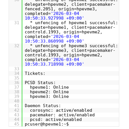
delegate=hpevme2, client=pacemaker-
fenced.2051, origin=hpevme3,
completed=
'2026-03-04
10:50:33.927998 +09:00'
31
* unfencing of hpevme1 successful:
delegate=hpevme1, client=pacemaker-
controld.1993, origin=hpevme2,
completed=
'2026-03-04
10:50:33.860998 +09:00'
32
* unfencing of hpevme3 successful:
delegate=hpevme3, client=pacemaker-
controld.1993, origin=hpevme2,
completed=
'2026-03-04
10:50:33.718998 +09:00'
33
34
Tickets:
35
36
PCSD Status:
37
hpevme1: Online
38
hpevme2: Online
39
hpevme3: Online
40
41
Daemon Status:
42
corosync: active/enabled
43
pacemaker: active/enabled
44
pcsd: active/enabled
45
pcuser@hpevme1:~$