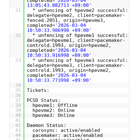
completed=
'2026-03-04
13:05:43.082713 +09:00'
31
* unfencing of hpevme2 successful:
delegate=hpevme2, client=pacemaker-
fenced.2051, origin=hpevme3,
completed=
'2026-03-04
10:50:33.986998 +09:00'
32
* unfencing of hpevme1 successful:
delegate=hpevme1, client=pacemaker-
controld.1993, origin=hpevme2,
completed=
'2026-03-04
10:50:33.916998 +09:00'
33
* unfencing of hpevme3 successful:
delegate=hpevme3, client=pacemaker-
controld.1993, origin=hpevme2,
completed=
'2026-03-04
10:50:33.773998 +09:00'
34
35
Tickets:
36
37
PCSD Status:
38
hpevme1: Offline
39
hpevme2: Online
40
hpevme3: Online
41
42
Daemon Status:
43
corosync: active/enabled
44
pacemaker: active/enabled