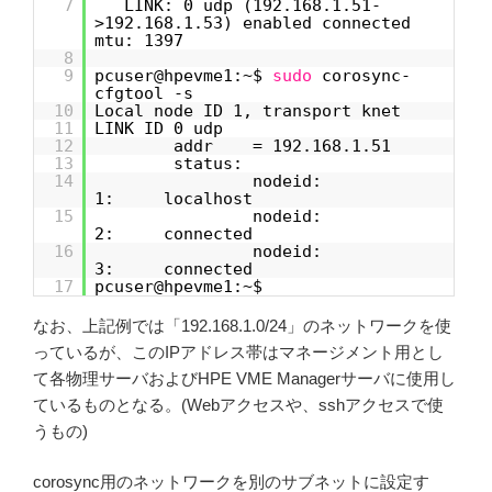
7
LINK: 0 udp (192.168.1.51-
>192.168.1.53) enabled connected
mtu: 1397
8
9
pcuser@hpevme1:~$
sudo
corosync-
cfgtool -s
10
Local node ID 1, transport knet
11
LINK ID 0 udp
12
addr = 192.168.1.51
13
status:
14
nodeid:
1: localhost
15
nodeid:
2: connected
16
nodeid:
3: connected
17
pcuser@hpevme1:~$
なお、上記例では「192.168.1.0/24」のネットワークを使
っているが、このIPアドレス帯はマネージメント用とし
て各物理サーバおよびHPE VME Managerサーバに使用し
ているものとなる。(Webアクセスや、sshアクセスで使
うもの)
corosync用のネットワークを別のサブネットに設定す