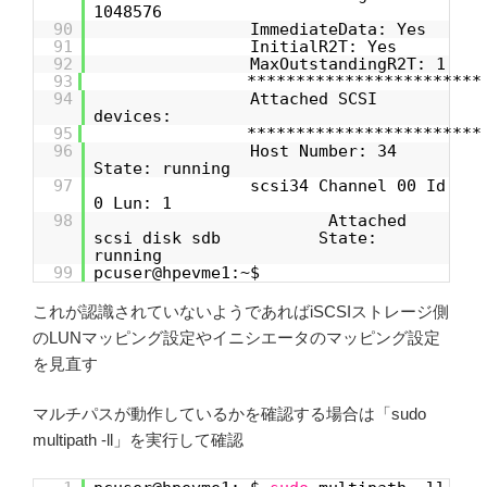
1048576
90
ImmediateData: Yes
91
InitialR2T: Yes
92
MaxOutstandingR2T: 1
93
************************
94
Attached SCSI
devices:
95
************************
96
Host Number: 34
State: running
97
scsi34 Channel 00 Id
0 Lun: 1
98
Attached
scsi disk sdb State:
running
99
pcuser@hpevme1:~$
これが認識されていないようであればiSCSIストレージ側
のLUNマッピング設定やイニシエータのマッピング設定
を見直す
マルチパスが動作しているかを確認する場合は「sudo
multipath -ll」を実行して確認