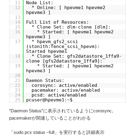
11
Node List:
12
* Online: [ hpevme1 hpevme2
hpevme3 ]
13
14
Full List of Resources:
15
* Clone Set: dlm-clone [dlm]:
16
* Started: [ hpevme1 hpevme2
hpevme3 ]
17
* hpevm_gfs2_scsi
(stonith:fence_scsi_hpevm):
Started hpevme1
18
* Clone Set: gfs2datastore_1ffa9-
clone [gfs2datastore_1ffa9]:
19
* Started: [ hpevme1 hpevme2
hpevme3 ]
20
21
Daemon Status:
22
corosync: active/enabled
23
pacemaker: active/enabled
24
pcsd: active/enabled
25
pcuser@hpevme1:~$
“Daemon Status”に表示されているようにcorosync,
pacemakerが関連していることがわかる
「sudo pcs status –full」を実行すると詳細表示