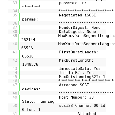
33
password_in:
********
34
************************
35
Negotiated iSCSI
params:
36
************************
37
HeaderDigest: None
38
DataDigest: None
39
MaxRecvDataSegmentLength
262144
40
MaxXmitDataSegmentLength
65536
41
FirstBurstLength:
65536
42
MaxBurstLength:
1048576
43
ImmediateData: Yes
44
InitialR2T: Yes
45
MaxOutstandingR2T: 1
46
************************
47
Attached SCSI
devices:
48
************************
49
Host Number: 33
State: running
50
scsi33 Channel 00 Id
0 Lun: 1
51
Attached