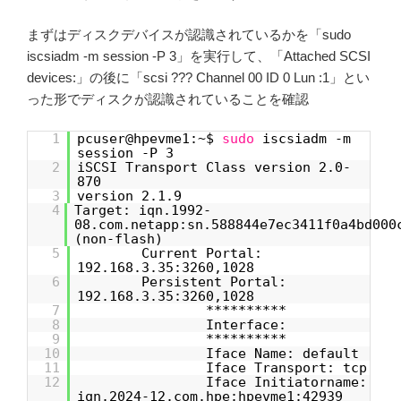
まずはディスクデバイスが認識されているかを「sudo
iscsiadm -m session -P 3」を実行して、「Attached SCSI
devices:」の後に「scsi ??? Channel 00 ID 0 Lun :1」とい
った形でディスクが認識されていることを確認
1
pcuser@hpevme1:~$
sudo
iscsiadm -m
session -P 3
2
iSCSI Transport Class version 2.0-
870
3
version 2.1.9
4
Target: iqn.1992-
08.com.netapp:sn.588844e7ec3411f0a4bd000
(non-flash)
5
Current Portal:
192.168.3.35:3260,1028
6
Persistent Portal:
192.168.3.35:3260,1028
7
**********
8
Interface:
9
**********
10
Iface Name: default
11
Iface Transport: tcp
12
Iface Initiatorname:
iqn.2024-12.com.hpe:hpevme1:42939