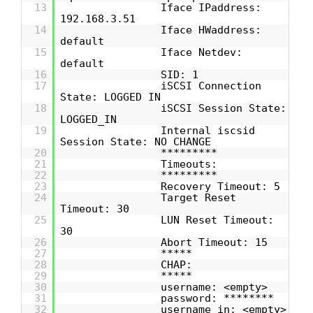
13
Iface IPaddress:
192.168.3.51
14
Iface HWaddress:
default
15
Iface Netdev:
default
16
SID: 1
17
iSCSI Connection
State: LOGGED IN
18
iSCSI Session State:
LOGGED_IN
19
Internal iscsid
Session State: NO CHANGE
20
*********
21
Timeouts:
22
*********
23
Recovery Timeout: 5
24
Target Reset
Timeout: 30
25
LUN Reset Timeout:
30
26
Abort Timeout: 15
27
*****
28
CHAP:
29
*****
30
username: <empty>
31
password: ********
32
username_in: <empty>