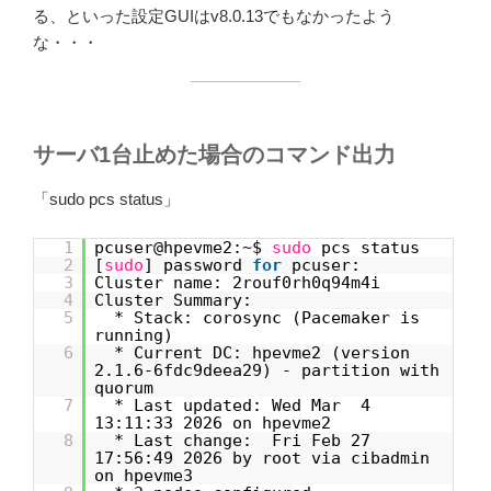
る、といった設定GUIはv8.0.13でもなかったよう
な・・・
サーバ1台止めた場合のコマンド出力
「sudo pcs status」
1
pcuser@hpevme2:~$
sudo
pcs status
2
[
sudo
] password
for
pcuser:
3
Cluster name: 2rouf0rh0q94m4i
4
Cluster Summary:
5
* Stack: corosync (Pacemaker is
running)
6
* Current DC: hpevme2 (version
2.1.6-6fdc9deea29) - partition with
quorum
7
* Last updated: Wed Mar 4
13:11:33 2026 on hpevme2
8
* Last change: Fri Feb 27
17:56:49 2026 by root via cibadmin
on hpevme3