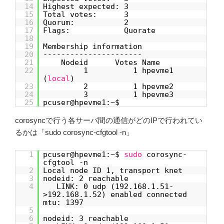
14
Highest expected: 3
15
Total votes: 3
16
Quorum: 2
17
Flags: Quorate
18
19
Membership information
20
----------------------
21
Nodeid Votes Name
22
1 1 hpevme1
(
local
)
23
2 1 hpevme2
24
3 1 hpevme3
25
pcuser@hpevme1:~$
corosyncで行う各サーバ間の通信がどのIPで行われてい
るかは「sudo corosync-cfgtool -n」
1
pcuser@hpevme1:~$
sudo
corosync-
cfgtool -n
2
Local node ID 1, transport knet
3
nodeid: 2 reachable
4
LINK: 0 udp (192.168.1.51-
>192.168.1.52) enabled connected
mtu: 1397
5
6
nodeid: 3 reachable