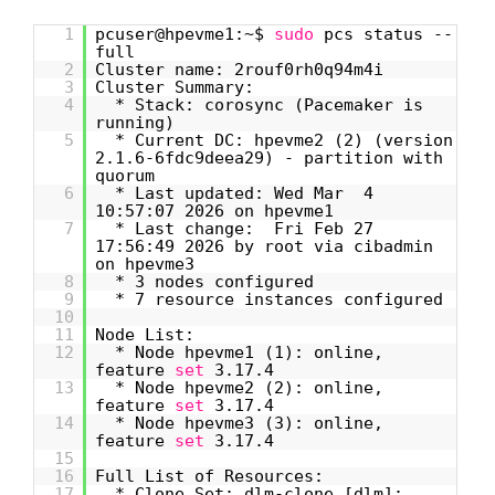
1
pcuser@hpevme1:~$
sudo
pcs status --
full
2
Cluster name: 2rouf0rh0q94m4i
3
Cluster Summary:
4
* Stack: corosync (Pacemaker is
running)
5
* Current DC: hpevme2 (2) (version
2.1.6-6fdc9deea29) - partition with
quorum
6
* Last updated: Wed Mar 4
10:57:07 2026 on hpevme1
7
* Last change: Fri Feb 27
17:56:49 2026 by root via cibadmin
on hpevme3
8
* 3 nodes configured
9
* 7 resource instances configured
10
11
Node List:
12
* Node hpevme1 (1): online,
feature
set
3.17.4
13
* Node hpevme2 (2): online,
feature
set
3.17.4
14
* Node hpevme3 (3): online,
feature
set
3.17.4
15
16
Full List of Resources:
17
* Clone Set: dlm-clone [dlm]: