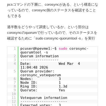
pcsコマンドの下層に、corosyncがある、という構造にな
っているので、corosync側のステータスを確認すること
もできる
過半数をどうやって調査しているか、という部分は
corosyncのquorumで行っているので、そのステータスを
確認するために「sudo corosync-quorumtool -s」を実行
1
pcuser@hpevme1:~$
sudo
corosync-
quorumtool -s
2
Quorum information
3
------------------
4
Date: Wed Mar 4
11:04:48 2026
5
Quorum provider:
corosync_votequorum
6
Nodes: 3
7
Node ID: 1
8
Ring ID: 1.3d
9
Quorate: Yes
10
11
Votequorum information
12
----------------------
13
Expected votes: 3