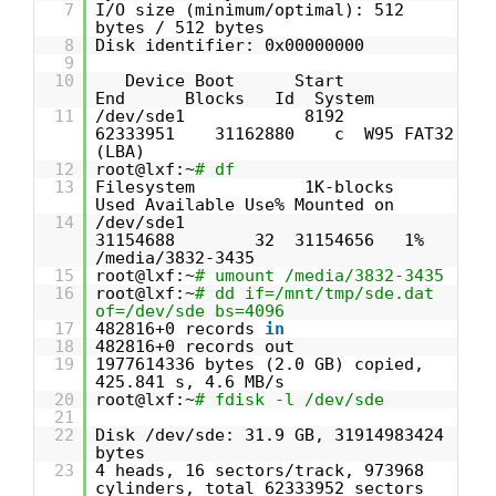
7
I/O size (minimum/optimal): 512
bytes / 512 bytes
8
Disk identifier: 0x00000000
9
10
Device Boot Start
End Blocks Id System
11
/dev/sde1 8192
62333951 31162880 c W95 FAT32
(LBA)
12
root@lxf:~
# df
13
Filesystem 1K-blocks
Used Available Use% Mounted on
14
/dev/sde1
31154688 32 31154656 1%
/media/3832-3435
15
root@lxf:~
# umount /media/3832-3435
16
root@lxf:~
# dd if=/mnt/tmp/sde.dat
of=/dev/sde bs=4096
17
482816+0 records
in
18
482816+0 records out
19
1977614336 bytes (2.0 GB) copied,
425.841 s, 4.6 MB/s
20
root@lxf:~
# fdisk -l /dev/sde
21
22
Disk /dev/sde: 31.9 GB, 31914983424
bytes
23
4 heads, 16 sectors/track, 973968
cylinders, total 62333952 sectors