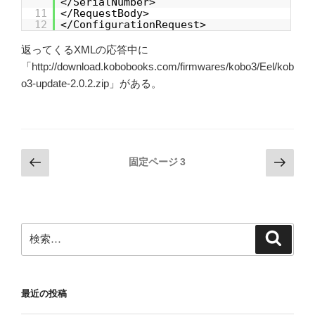
</SerialNumber>
11
</RequestBody>
12
</ConfigurationRequest>
返ってくるXMLの応答中に
「
http://download.kobobooks.com/firmwares/kobo3/Eel/kob
o3-update-2.0.2.zip
」がある。
投
前
次
固定ページ
3
の
の
稿
ペ
ペ
の
ー
ー
ペ
ジ
ジ
検
検
ー
索
索:
ジ
送
最近の投稿
り