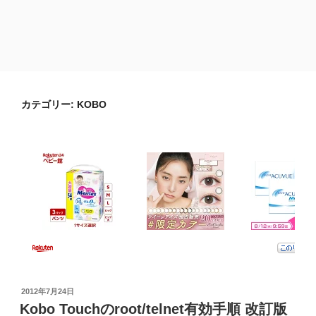
カテゴリー:
KOBO
投
2012年7月24日
稿
Kobo Touchのroot/telnet有効手順 改訂版
日: