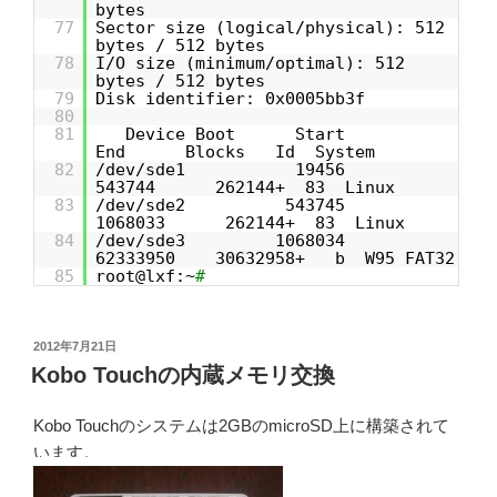
bytes
77
Sector size (logical/physical): 512
bytes / 512 bytes
78
I/O size (minimum/optimal): 512
bytes / 512 bytes
79
Disk identifier: 0x0005bb3f
80
81
Device Boot Start
End Blocks Id System
82
/dev/sde1 19456
543744 262144+ 83 Linux
83
/dev/sde2 543745
1068033 262144+ 83 Linux
84
/dev/sde3 1068034
62333950 30632958+ b W95 FAT32
85
root@lxf:~
#
投
2012年7月21日
稿
Kobo Touchの内蔵メモリ交換
日:
Kobo Touchのシステムは2GBのmicroSD上に構築されて
います。