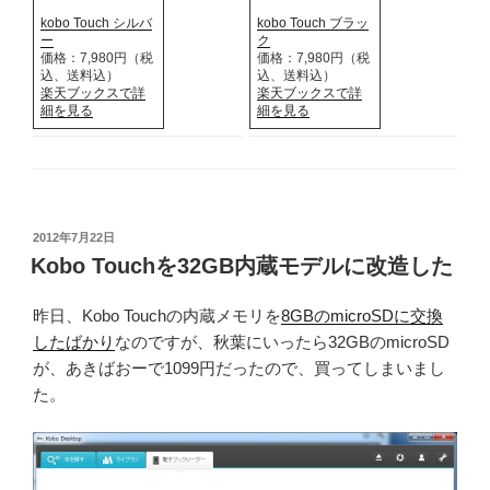
kobo Touch シルバ
kobo Touch ブラッ
ー
ク
価格：7,980円（税
価格：7,980円（税
込、送料込）
込、送料込）
楽天ブックスで詳
楽天ブックスで詳
細を見る
細を見る
投
2012年7月22日
稿
Kobo Touchを32GB内蔵モデルに改造した
日:
昨日、Kobo Touchの内蔵メモリを
8GBのmicroSDに交換
したばかり
なのですが、秋葉にいったら32GBのmicroSD
が、あきばおーで1099円だったので、買ってしまいまし
た。