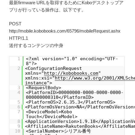
最新firmware URLを取得するためにKoboデスクトップア
プリが行っている操作は、以下です。
POST
http://mobile.kobobooks.com/65796/mobileRequest.ashx
HTTP/1.1
送付するコンテンツの中身
1
<?xml version="1.0" encoding="UTF-
8"?>
2
<ConfigurationRequest
xmlns="
http://kobobooks.com
"
xmlns:xsi="
http://www.w3.org/2001/XMLSch
instance
">
3
<RequestBody>
4
<PlatformID>00000000-0000-0000-0000-
000000000310</PlatformID>
5
<PlatformOS>2.6.35.3</PlatformOS>
6
<PlatformOsVersion>NA</PlatformOsVersion
7
<DeviceModel>Kobo
Touch</DeviceModel>
8
<ApplicationVersion>1.9.18</ApplicationV
9
<AffiliateName>RakutenBooks</AffiliateNa
10
<SerialNumber>シリアル番号