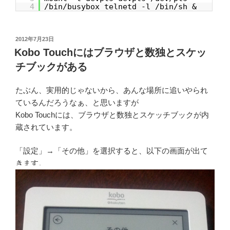
4
/bin/busybox telnetd -l /bin/sh &
投
2012年7月23日
稿
Kobo Touchにはブラウザと数独とスケッ
日:
チブックがある
たぶん、実用的じゃないから、あんな場所に追いやられ
ているんだろうなぁ、と思いますが
Kobo Touchには、ブラウザと数独とスケッチブックが内
蔵されています。
「設定」→「その他」を選択すると、以下の画面が出て
きます。