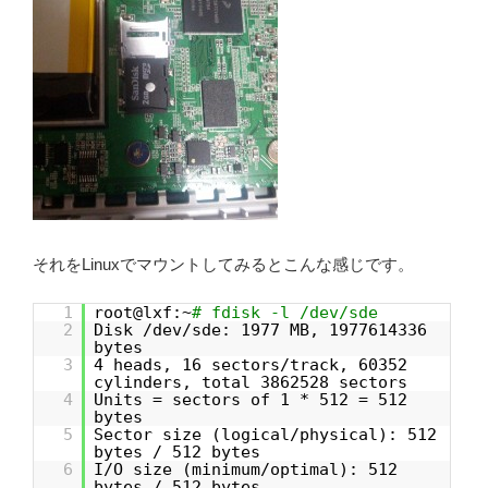
それをLinuxでマウントしてみるとこんな感じです。
1
root@lxf:~
# fdisk -l /dev/sde
2
Disk /dev/sde: 1977 MB, 1977614336
bytes
3
4 heads, 16 sectors/track, 60352
cylinders, total 3862528 sectors
4
Units = sectors of 1 * 512 = 512
bytes
5
Sector size (logical/physical): 512
bytes / 512 bytes
6
I/O size (minimum/optimal): 512
bytes / 512 bytes