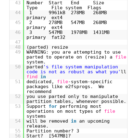
43
Number Start End Size
Type File system Flags
44
1 9961kB 278MB 268MB
primary ext4
45
2 278MB 547MB 268MB
primary ext4
46
3 547MB 1978MB 1431MB
primary fat32
47
48
(parted) resize
49
WARNING: you are attempting to use
parted to operate on (resize) a
file
system.
50
parted
's file system manipulation
code is not as robust as what you'
ll
find
in
51
dedicated,
file
-system-specific
packages like e2fsprogs. We
recommend
52
you use parted only to manipulate
partition tables, whenever possible.
53
Support
for
performing most
operations on most types of
file
systems
54
will be removed
in
an upcoming
release.
55
Partition number? 3
56
Start? [547MB]?