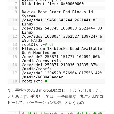
7
Disk identifier: 0×00000000
8
9
Device Boot Start End Blocks Id
System
10
/dev/sde1 19456 543744 262144+ 83
Linux
11
/dev/sde2 543745 1068033 262144+ 83
Linux
12
/dev/sde3 1068034 3862527 1397247 b
W95 FAT32
13
root@lxf:~
# df
14
Filesystem 1K-blocks Used Available
Use% Mounted on
15
/dev/sde2 253871 151777 102094 60%
/media/recoveryfs
16
/dev/sde1 253871 219036 34835 87%
/media/rootfs
17
/dev/sde3 1394520 576964 817556 42%
/media/KOBOeReader
18
root@lxf:~
#
で、手持ちの8GB microSDにコピーしようとしました。
とりあえず、手法としては、一番簡単な、丸ごとddでコ
ピーして、パーテーション拡張、というもの
1
# dd if=/dev/sde of=sde.dat bs=4096