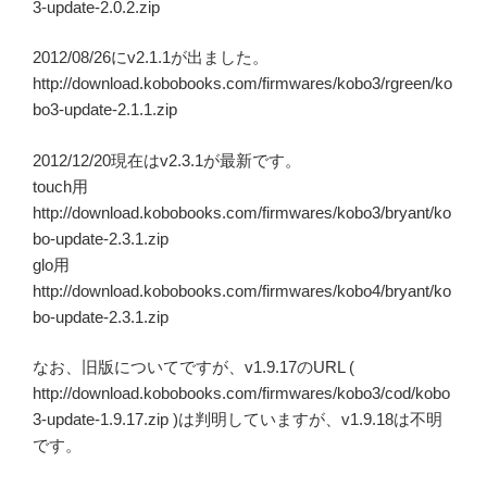
3-update-2.0.2.zip
2012/08/26にv2.1.1が出ました。
http://download.kobobooks.com/firmwares/kobo3/rgreen/ko
bo3-update-2.1.1.zip
2012/12/20現在はv2.3.1が最新です。
touch用
http://download.kobobooks.com/firmwares/kobo3/bryant/ko
bo-update-2.3.1.zip
glo用
http://download.kobobooks.com/firmwares/kobo4/bryant/ko
bo-update-2.3.1.zip
なお、旧版についてですが、v1.9.17のURL (
http://download.kobobooks.com/firmwares/kobo3/cod/kobo
3-update-1.9.17.zip )は判明していますが、v1.9.18は不明
です。