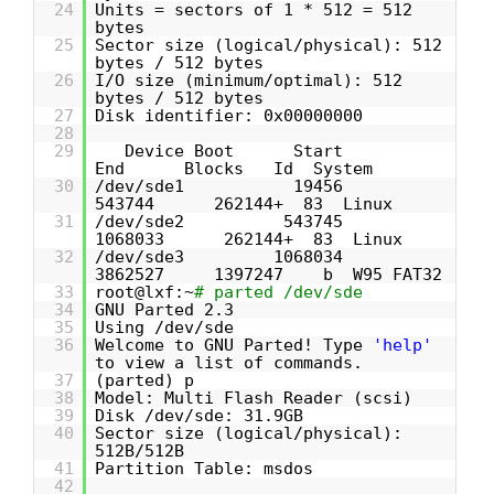
24
Units = sectors of 1 * 512 = 512
bytes
25
Sector size (logical/physical): 512
bytes / 512 bytes
26
I/O size (minimum/optimal): 512
bytes / 512 bytes
27
Disk identifier: 0x00000000
28
29
Device Boot Start
End Blocks Id System
30
/dev/sde1 19456
543744 262144+ 83 Linux
31
/dev/sde2 543745
1068033 262144+ 83 Linux
32
/dev/sde3 1068034
3862527 1397247 b W95 FAT32
33
root@lxf:~
# parted /dev/sde
34
GNU Parted 2.3
35
Using /dev/sde
36
Welcome to GNU Parted! Type
'help'
to view a list of commands.
37
(parted) p
38
Model: Multi Flash Reader (scsi)
39
Disk /dev/sde: 31.9GB
40
Sector size (logical/physical):
512B/512B
41
Partition Table: msdos
42