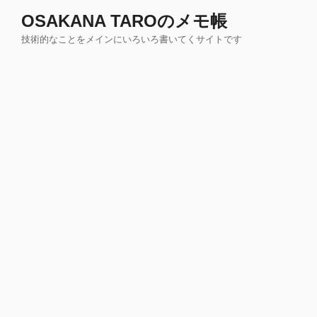
コ
OSAKANA TAROのメモ帳
ン
技術的なことをメインにいろいろ書いてくサイトです
テ
ン
ツ
へ
ス
キ
ッ
プ