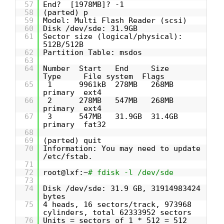
57
End? [1978MB]? -1
58
(parted) p
59
Model: Multi Flash Reader (scsi)
60
Disk /dev/sde: 31.9GB
61
Sector size (logical/physical):
512B/512B
62
Partition Table: msdos
63
64
Number Start End Size
Type File system Flags
65
1 9961kB 278MB 268MB
primary ext4
66
2 278MB 547MB 268MB
primary ext4
67
3 547MB 31.9GB 31.4GB
primary fat32
68
69
(parted) quit
70
Information: You may need to update
/etc/fstab.
71
72
root@lxf:~
# fdisk -l /dev/sde
73
74
Disk /dev/sde: 31.9 GB, 31914983424
bytes
75
4 heads, 16 sectors/track, 973968
cylinders, total 62333952 sectors
76
Units = sectors of 1 * 512 = 512