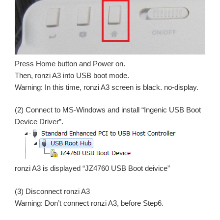
Press Home button and Power on.
Then, ronzi A3 into USB boot mode.
Warning: In this time, ronzi A3 screen is black. no-display.
(2) Connect to MS-Windows and install “Ingenic USB Boot
Device Driver”.
ronzi A3 is displayed “JZ4760 USB Boot deivice”
(3) Disconnect ronzi A3
Warning: Don’t connect ronzi A3, before Step6.