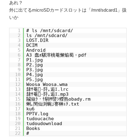
あれ？
外に出てるmicroSDカードスロットは「/mnt/sdcard1」扱
いか
1
# ls /mnt/sdcard/
2
ls /mnt/sdcard/
3
LOST.DIR
4
DCIM
5
Android
6
A3 蠢ｫ騾滓桃菴懈焔蜀・pdf
7
P1.jpg
8
P2.jpg
9
P3.jpg
10
P4.jpg
11
P5.jpg
12
Woosa Woosa.wma
13
隸ｻ菴-阡｡逅ｴ.lrc
14
隸ｻ菴-阡｡逅ｴ.mp3
15
鬮俶ｸ・ｹ騎M譬ｼ蠑熟obady.rm
16
蜊｡閠仙渕蜿｣謇榊ｭｦ.txt
17
ku6
18
PPTV.log
19
tudoucache
20
tudoudownload
21
Books
22
#