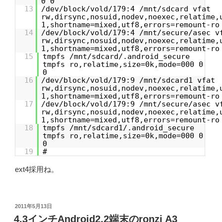
0 0
13
/dev/block/vold/179:4 /mnt/sdcard vfat
rw,dirsync,nosuid,nodev,noexec,relatime,
1,shortname=mixed,utf8,errors=remount-ro
14
/dev/block/vold/179:4 /mnt/secure/asec v
rw,dirsync,nosuid,nodev,noexec,relatime,
1,shortname=mixed,utf8,errors=remount-ro
15
tmpfs /mnt/sdcard/.android_secure
tmpfs ro,relatime,size=0k,mode=000 0
0
16
/dev/block/vold/179:9 /mnt/sdcard1 vfat
rw,dirsync,nosuid,nodev,noexec,relatime,
1,shortname=mixed,utf8,errors=remount-ro
17
/dev/block/vold/179:9 /mnt/secure/asec v
rw,dirsync,nosuid,nodev,noexec,relatime,
1,shortname=mixed,utf8,errors=remount-ro
18
tmpfs /mnt/sdcard1/.android_secure
tmpfs ro,relatime,size=0k,mode=000 0
0
19
#
ext4採用ね。
投
2011年5月13日
稿
4.3インチAndroid2.2端末のronzi A3