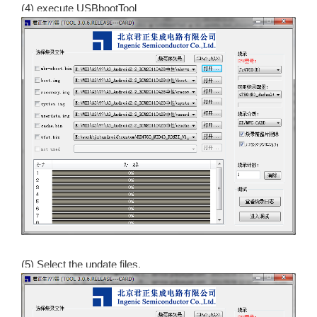
(4) execute USBbootTool
(5) Select the update files.