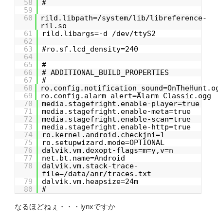
58
#
59
60
rild.libpath=/system/lib/libreference-
ril.so
61
rild.libargs=-d /dev/ttyS2
62
63
#ro.sf.lcd_density=240
64
65
#
66
# ADDITIONAL_BUILD_PROPERTIES
67
#
68
ro.config.notification_sound=OnTheHunt.o
69
ro.config.alarm_alert=Alarm_Classic.ogg
70
media.stagefright.enable-player=true
71
media.stagefright.enable-meta=true
72
media.stagefright.enable-scan=true
73
media.stagefright.enable-http=true
74
ro.kernel.android.checkjni=1
75
ro.setupwizard.mode=OPTIONAL
76
dalvik.vm.dexopt-flags=m=y,v=n
77
net.bt.name=Android
78
dalvik.vm.stack-trace-
file=/data/anr/traces.txt
79
dalvik.vm.heapsize=24m
80
#
なるほどねぇ・・・lynxですか