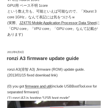
GPU用 ベース不明 1core
という数え方も、可能といえば可能なので、「Xburst 3
core 1GHz」なんて表記には気をつけろｗ
(実際、
JZ4770 Mobile Application Processor Data Sheet
に
「CPU core」「VPU core」「GPU core」なんて記載が
あります)
投
2011年6月6日
稿
ronzi A3 firmware update guide
日:
ronzi A3(溶智 A3) ,firmware (ROM) update guide.
(2013/01/15 fixed download link)
(0) you got
firmware and util
(include USBBootTool.exe for
separated firmware)
(1) ronzi A3 is booting “USB boot mode”