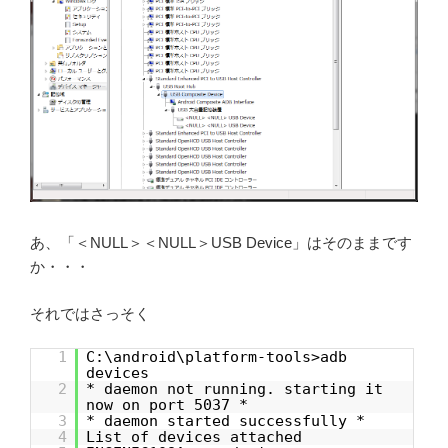
あ、「＜NULL＞＜NULL＞USB Device」はそのままです
か・・・
それではさっそく
1
C:\android\platform-tools>adb
devices
2
* daemon not running. starting it
now on port 5037 *
3
* daemon started successfully *
4
List of devices attached