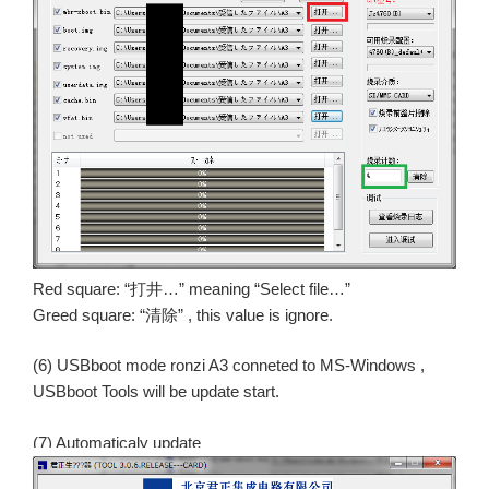
Red square: “打井…” meaning “Select file…”
Greed square: “清除” , this value is ignore.
(6) USBboot mode ronzi A3 conneted to MS-Windows ,
USBboot Tools will be update start.
(7) Automaticaly update