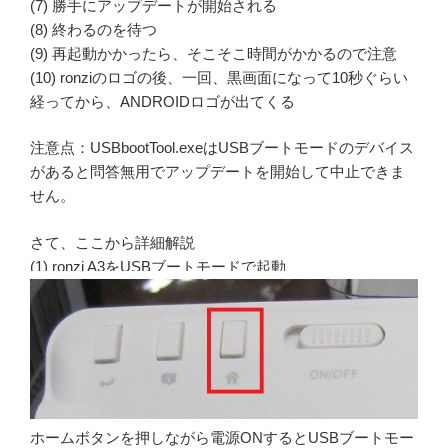
(7) 勝手にアップデートが開始される
(8) 終わるのを待つ
(9) 再起動かかったら、そこそこ時間がかかるので注意
(10) ronziのロゴの後、一回、黒画面になって10秒ぐらい
経ってから、ANDROIDロゴが出てくる
注意点：USBbootTool.exeはUSBブートモードのデバイス
があると問答無用でアップデートを開始して中止できま
せん。
さて、ここから詳細解説
(1) ronzi A3をUSBブートモードで起動
ホームボタンを押しながら電源ONするとUSBブートモー