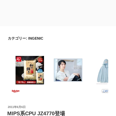
カテゴリー:
INGENIC
投
2011年6月6日
稿
MIPS系CPU JZ4770登場
日: