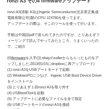
ronzi A3 その4 firmwareアップデート
日:
ronzi A3(溶叡 A3)はIngenic Semiconductor(北京君正集成
電路有限公司)製のCPU JZ4760を使ってます。
アップデートの際は、そこのツールを使って行います。
手順は中国語pdfで送られてきたのですが、とりあえずフ
ィーリングで読んでやってみたところ、うまくいったの
で、ご紹介
(0)
firmware
を入手(注:ebayのsellerからもらったものをア
ップしました.2013/01/15にdropboxに再アップロード)
(1) ronzi A3をUSBブートモードで起動
(2) WindowsPCにつなげ、Ingenic USB Boot Device Driver
をインストール
(3) とりあえず１回ronzi A3を取り外す
(4) USBbootToolを起動
(5) アップデートに必要なファイルを全て指定
(6) USBブートモードのronzi A3を接続