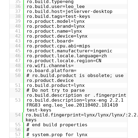
35
ro.build.type=eng
36
ro.build.user=leo_lee
37
ro.build.host=jetserver-desktop
38
ro.build.tags=test-keys
39
ro.product.model=lynx
40
ro.product.brand=lynx
41
ro.product.name=lynx
42
ro.product.device=lynx
43
ro.product.board=
44
ro.product.cpu.abi=mips
45
ro.product.manufacturer=ingenic
46
ro.product.locale.language=zh
47
ro.product.locale.region=CN
48
ro.wifi.channels=
49
ro.board.platform=
50
# ro.build.product is obsolete; use
ro.product.device
51
ro.build.product=lynx
52
# Do not try to parse
ro.build.description or .fingerprint
53
ro.build.description=lynx-eng 2.2.1
FRG83 eng.leo_lee.20110402.181410
test-keys
54
ro.build.fingerprint=lynx/lynx/lynx/:2.2
keys
55
# end build properties
56
#
57
# system.prop for lynx