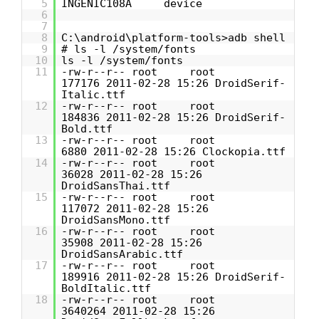
5
INGENIC108A device
6
7
8
C:\android\platform-tools>adb shell
9
# ls -l /system/fonts
10
ls -l /system/fonts
11
-rw-r--r-- root root
177176 2011-02-28 15:26 DroidSerif-
Italic.ttf
12
-rw-r--r-- root root
184836 2011-02-28 15:26 DroidSerif-
Bold.ttf
13
-rw-r--r-- root root
6880 2011-02-28 15:26 Clockopia.ttf
14
-rw-r--r-- root root
36028 2011-02-28 15:26
DroidSansThai.ttf
15
-rw-r--r-- root root
117072 2011-02-28 15:26
DroidSansMono.ttf
16
-rw-r--r-- root root
35908 2011-02-28 15:26
DroidSansArabic.ttf
17
-rw-r--r-- root root
189916 2011-02-28 15:26 DroidSerif-
BoldItalic.ttf
18
-rw-r--r-- root root
3640264 2011-02-28 15:26