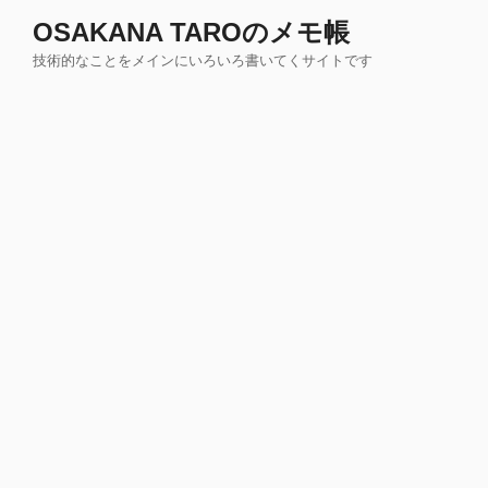
コ
OSAKANA TAROのメモ帳
ン
技術的なことをメインにいろいろ書いてくサイトです
テ
ン
ツ
へ
ス
キ
ッ
プ