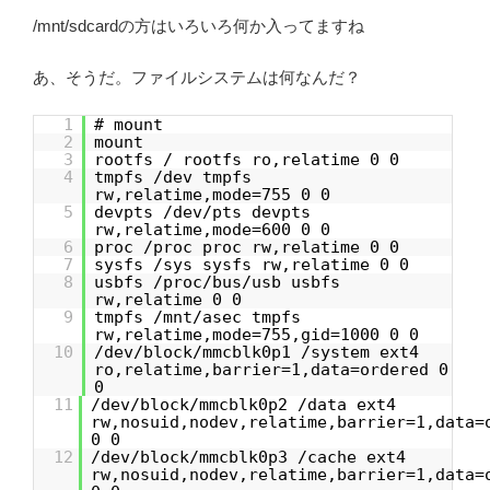
/mnt/sdcardの方はいろいろ何か入ってますね
あ、そうだ。ファイルシステムは何なんだ？
1
# mount
2
mount
3
rootfs / rootfs ro,relatime 0 0
4
tmpfs /dev tmpfs
rw,relatime,mode=755 0 0
5
devpts /dev/pts devpts
rw,relatime,mode=600 0 0
6
proc /proc proc rw,relatime 0 0
7
sysfs /sys sysfs rw,relatime 0 0
8
usbfs /proc/bus/usb usbfs
rw,relatime 0 0
9
tmpfs /mnt/asec tmpfs
rw,relatime,mode=755,gid=1000 0 0
10
/dev/block/mmcblk0p1 /system ext4
ro,relatime,barrier=1,data=ordered 0
0
11
/dev/block/mmcblk0p2 /data ext4
rw,nosuid,nodev,relatime,barrier=1,data=
0 0
12
/dev/block/mmcblk0p3 /cache ext4
rw,nosuid,nodev,relatime,barrier=1,data=