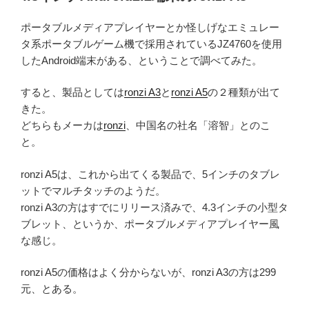
日:
ポータブルメディアプレイヤーとか怪しげなエミュレー
タ系ポータブルゲーム機で採用されているJZ4760を使用
したAndroid端末がある、ということで調べてみた。
すると、製品としては
ronzi A3
と
ronzi A5
の２種類が出て
きた。
どちらもメーカは
ronzi
、中国名の社名「溶智」とのこ
と。
ronzi A5は、これから出てくる製品で、5インチのタブレ
ットでマルチタッチのようだ。
ronzi A3の方はすでにリリース済みで、4.3インチの小型タ
ブレット、というか、ポータブルメディアプレイヤー風
な感じ。
ronzi A5の価格はよく分からないが、ronzi A3の方は299
元、とある。