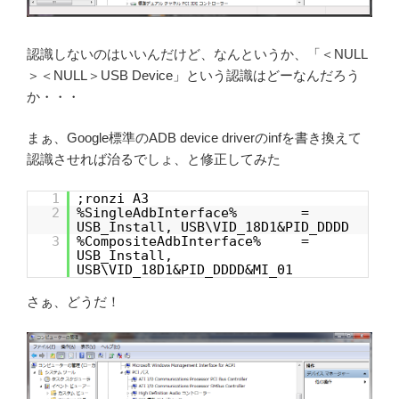
認識しないのはいいんだけど、なんというか、「＜NULL
＞＜NULL＞USB Device」という認識はどーなんだろう
か・・・
まぁ、Google標準のADB device driverのinfを書き換えて
認識させれば治るでしょ、と修正してみた
1
;ronzi A3
2
%SingleAdbInterface% =
USB_Install, USB\VID_18D1&PID_DDDD
3
%CompositeAdbInterface% =
USB_Install,
USB\VID_18D1&PID_DDDD&MI_01
さぁ、どうだ！