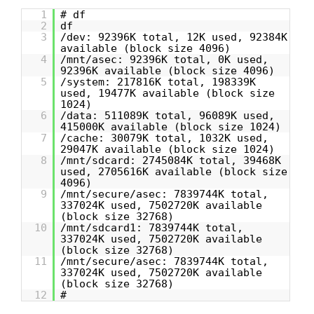
1
# df
2
df
3
/dev: 92396K total, 12K used, 92384K
available (block size 4096)
4
/mnt/asec: 92396K total, 0K used,
92396K available (block size 4096)
5
/system: 217816K total, 198339K
used, 19477K available (block size
1024)
6
/data: 511089K total, 96089K used,
415000K available (block size 1024)
7
/cache: 30079K total, 1032K used,
29047K available (block size 1024)
8
/mnt/sdcard: 2745084K total, 39468K
used, 2705616K available (block size
4096)
9
/mnt/secure/asec: 7839744K total,
337024K used, 7502720K available
(block size 32768)
10
/mnt/sdcard1: 7839744K total,
337024K used, 7502720K available
(block size 32768)
11
/mnt/secure/asec: 7839744K total,
337024K used, 7502720K available
(block size 32768)
12
#