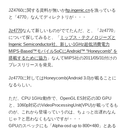
JZ4760に関する資料が無いか
ftp.ingenic.cn
を漁っている
と「4770」なんてディレクトリが・・・
Jz4770
なんて新しいものがでてたんだ、と、「Jz4770」
について探してみると、「
ミップス・テクノロジーズと
Ingenic Semiconductor社、新しい1GHz超低消費電力
MIPS-Based™モバイルSoCにAndroid™ “Honeycomb” を
搭載するために協力
」なんてMIPS社の2011/05/31付けの
プレスリリースを発見。
Jz4770に対してはHoneycomb(Android 3.0)が載ることに
なるらしい。
ただ、CPU 1GHz動作で、OpenGL ES対応の3D GPU
と、1060p対応のVideoProcessingUnit(VPU)が載ってるも
のが、これから登場っていうのは、ちょっと出遅れなん
じゃ？と思わなくもないですが・・・
GPUのスペックにも「Alpha-osd up to 800×480」とある