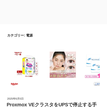
カテゴリー:
電源
投
2025年6月5日
稿
Proxmox VEクラスタをUPSで停止する手
日: