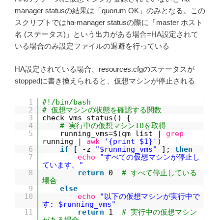
manager statusの結果は「quorum OK」のみとなる。この
スクリプトではha-manager statusの際に「master ホスト
名 (ステータス)」という出力がある場合=HA設定されて
いる場合のみ設定ファイルの退避を行っている
HA設定されている場合、resources.cfgのステータスが
stoppedに書き換えられると、仮想マシンが停止される
1
#!/bin/bash
2
# 仮想マシンの状態を確認する関数
3
check_vms_status() {
4
# 実行中の仮想マシンIDを取得
5
running_vms=$(qm list |
grep
running |
awk
'{print $1}'
)
6
if
[ -z
"$running_vms"
];
then
7
echo
"すべての仮想マシンが停止し
ています。"
8
return
0
# すべて停止している
場合
9
else
10
echo
"以下の仮想マシンが実行中で
す: $running_vms"
11
return
1
# 実行中の仮想マシン