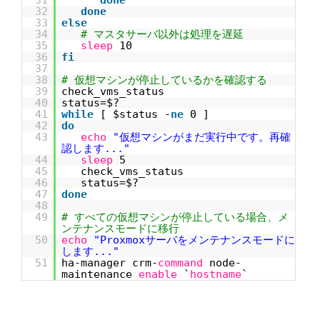
31
done
32
done
33
else
34
# マスタサーバ以外は処理を遅延
35
sleep
10
36
fi
37
38
# 仮想マシンが停止しているかを確認する
39
check_vms_status
40
status=$?
41
while
[ $status -
ne
0 ]
42
do
43
echo
"仮想マシンがまだ実行中です。再確
認します..."
44
sleep
5
45
check_vms_status
46
status=$?
47
done
48
49
# すべての仮想マシンが停止している場合、メ
ンテナンスモードに移行
50
echo
"Proxmoxサーバをメンテナンスモードに
します..."
51
ha-manager crm-
command
node-
maintenance
enable
`
hostname
`