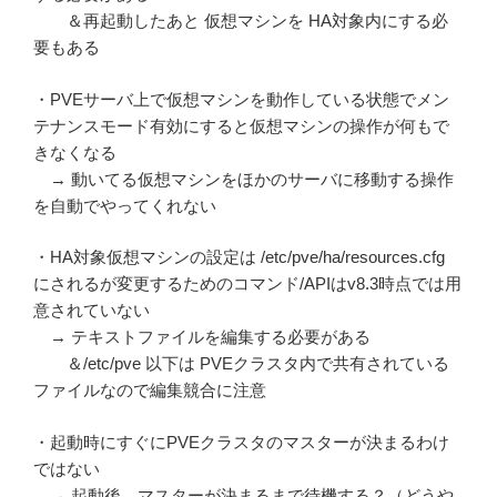
＆再起動したあと 仮想マシンを HA対象内にする必
要もある
・PVEサーバ上で仮想マシンを動作している状態でメン
テナンスモード有効にすると仮想マシンの操作が何もで
きなくなる
→ 動いてる仮想マシンをほかのサーバに移動する操作
を自動でやってくれない
・HA対象仮想マシンの設定は /etc/pve/ha/resources.cfg
にされるが変更するためのコマンド/APIはv8.3時点では用
意されていない
→ テキストファイルを編集する必要がある
＆/etc/pve 以下は PVEクラスタ内で共有されている
ファイルなので編集競合に注意
・起動時にすぐにPVEクラスタのマスターが決まるわけ
ではない
→ 起動後、マスターが決まるまで待機する？（どうや