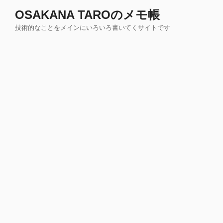
コ
OSAKANA TAROのメモ帳
ン
技術的なことをメインにいろいろ書いてくサイトです
テ
ン
ツ
へ
ス
キ
ッ
プ