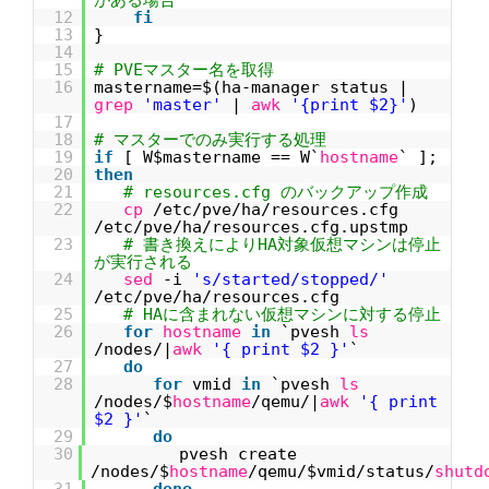
がある場合
12
fi
13
}
14
15
# PVEマスター名を取得
16
mastername=$(ha-manager status |
grep
'master'
|
awk
'{print $2}'
)
17
18
# マスターでのみ実行する処理
19
if
[ W$mastername == W`
hostname
` ];
20
then
21
# resources.cfg のバックアップ作成
22
cp
/etc/pve/ha/resources.cfg
/etc/pve/ha/resources.cfg.upstmp
23
# 書き換えによりHA対象仮想マシンは停止
が実行される
24
sed
-i
's/started/stopped/'
/etc/pve/ha/resources.cfg
25
# HAに含まれない仮想マシンに対する停止
26
for
hostname
in
`pvesh
ls
/nodes/|
awk
'{ print $2 }'
`
27
do
28
for
vmid
in
`pvesh
ls
/nodes/$
hostname
/qemu/|
awk
'{ print
$2 }'
`
29
do
30
pvesh create
/nodes/$
hostname
/qemu/$vmid/status/
shutd