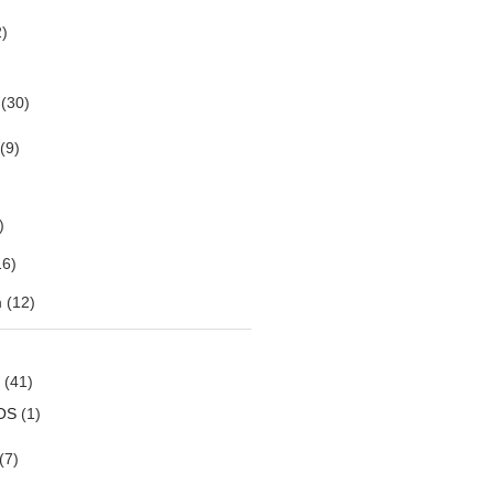
)
(30)
(9)
)
6)
m
(12)
(41)
OS
(1)
(7)