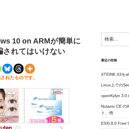
検
s 10 on ARMが簡単に
索:
騙されてはいけない
最近の投稿
XTEINK X3をa
作成されたものです。
Linux上でのSe
openKylyn 
Nutanix CE
ト、他
ESXi 8.0 F