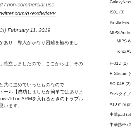
GalaxyNex
ad / non-commercial use
IS01
(3)
.twitter.com/q7e3dWi488
Kindle Fire
CI)
February 11, 2019
MIPS Andro
MIPS W
があり、導入がかなり困難を極めまし
ronzi A
P-01D
(2)
度手法は確立しましたので、ここからは、その
R-Stream
(
SO-04E
(2)
と共に進めていったものなので
のインストール【成功しましたが簡単ではありま
Stickタイプ
ows10 on ARMを入れるときのトラブル
X10 mini pr
思います。
中華pad
(5
中華携帯
(2