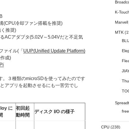
Broadc
K-Touc
B
Marvell
(CPU冷却ファン搭載を推奨)
強く推奨)
MTK
(1
るACアダプタ(5.02V～5.04Vだと不足気
BL
SOファイル(「
UUP(Unified Update Platform)
Ele
作成)
Fle
Pi
JIA
です。３種類のmicroSDを使ってみたのです
Thu
いとアプリを起動させるにも一苦労でし
TO
Spread
loy に
初回起
free
ディスク I/O の様子
間
動時間
CPU
(238)