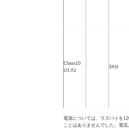
Class10
34分
U1 A1
電源については、ラズパイを12
ことはありませんでした。電流よ