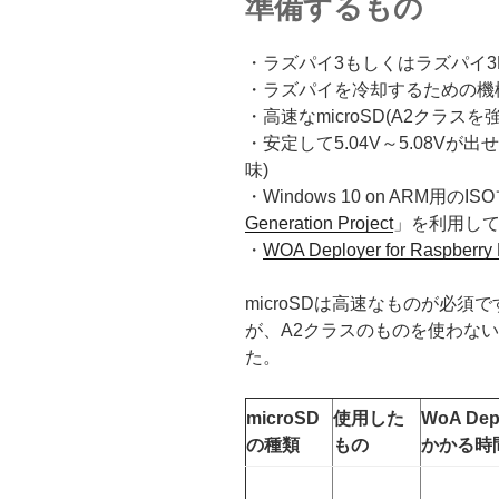
準備するもの
・ラズパイ3もしくはラズパイ3
・ラズパイを冷却するための機構
・高速なmicroSD(A2クラスを
・安定して5.04V～5.08Vが出せ
味)
・Windows 10 on ARM用のI
Generation Project
」を利用して
・
WOA Deployer for Raspberry 
microSDは高速なものが必須
が、A2クラスのものを使わな
た。
microSD
使用した
WoA Dep
の種類
もの
かかる時