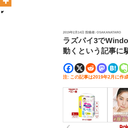
投
2019年2月14日
投稿者:
OSAKANATARO
稿
ラズパイ3でWindow
日:
動くという記事に
注: この記事は2019年2月に