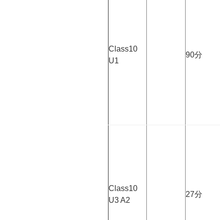
Class10
90分
U1
Class10
27分
U3 A2