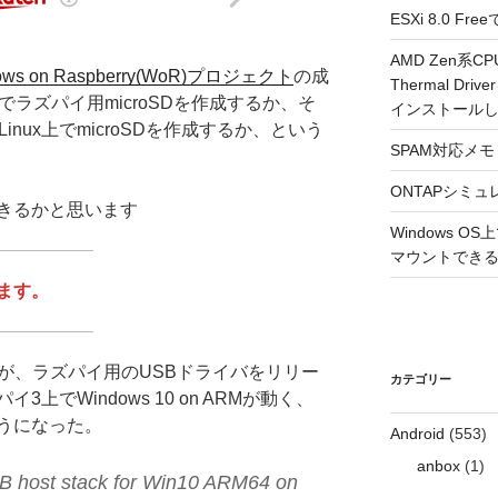
ESXi 8.0 
AMD Zen系CP
ows on Raspberry(WoR)プロジェクト
の成
Thermal Driv
上でラズパイ用microSDを作成するか、そ
インストール
Linux上でmicroSDを作成するか、という
SPAM対応メモ 2
ONTAPシミュ
きるかと思います
Windows 
マウントできるよ
ます。
が、ラズパイ用のUSBドライバをリリー
カテゴリー
上でWindows 10 on ARMが動く、
うになった。
Android
(553)
anbox
(1)
B host stack for Win10 ARM64 on