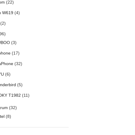
om
(22)
h W619
(4)
(2)
96)
UBOO
(3)
phone
(17)
aPhone
(32)
YU
(6)
nderbird
(5)
OKY T1982
(11)
trum
(32)
tel
(8)