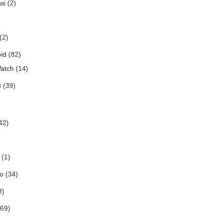
us
(2)
(2)
id
(82)
atch
(14)
3
(39)
42)
(1)
o
(34)
8)
69)