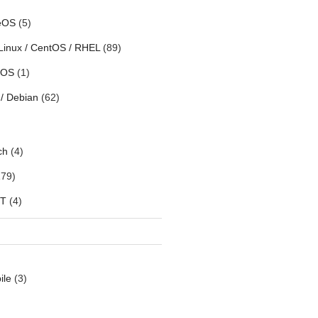
eOS
(5)
Linux / CentOS / RHEL
(89)
h OS
(1)
/ Debian
(62)
ch
(4)
79)
oT
(4)
ile
(3)