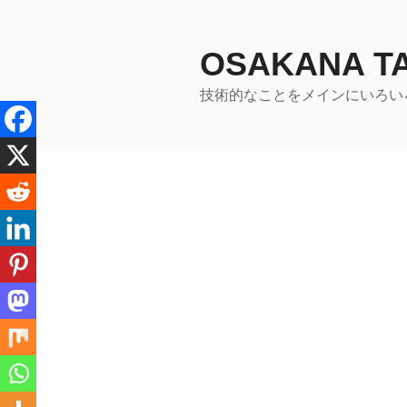
コ
ン
テ
OSAKANA 
ン
技術的なことをメインにいろい
ツ
へ
ス
キ
ッ
プ