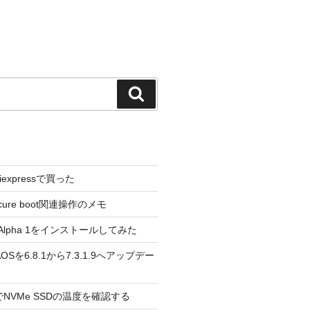
検
索
liexpressで買った
cure boot関連操作のメモ
3.0 Alpha 1をインストールしてみた
 のAOSを6.8.1から7.3.1.9へアップデー
reeでNVMe SSDの温度を確認する