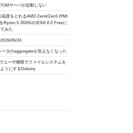
FreeでCIMサーバが起動しない
U温度をとれるAMD Zen4/Zen5 IPMI
erをRyzen 5 3500UのESXi 8.0 Freeに
してみた
026/06/24
レータのaggregateが見えなくなった
OS上でユーザ権限でファイルシステムを
うにするDokany