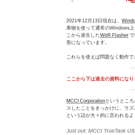
2021年12月13日現在は、
Wind
果物を使って通常のWindows
こから派生した
WoR Flasher
で
形になっています。
これらを使えば問題なく動作で
ここから下は過去の資料になり
MCCI Corporation
というところ
スしたことをきっかけに、ラズパイ3
という話が大々的に言われるよ
Just out: MCCI TrueTask US