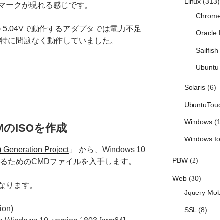
Linux
(313)
マークが現れる感じです。
Chrom
～5.04Vで動作するアダプタでは電力不足
Oracle 
Vでは特に問題なく動作していました。
Sailfis
Ubuntu 
Solaris
(6)
UbuntuTou
Windows
(1
 ARMのISOを作成
Windows I
 Generation Project
」 から、Windows 10
PBW
(2)
成するためのCMDファイルを入手します。
Web
(30)
なります。
Jquery Mob
ion)
SSL
(8)