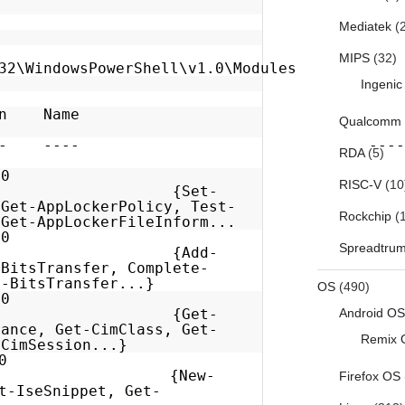
le...}
Mediatek
(2
MIPS
(32)
32\WindowsPowerShell\v1.0\Modules
Ingenic
Type Version Name
Qualcomm
ortedCom
- ------- ---- ---------
RDA
(5)
.0.0
RISC-V
(10
ker {Set-
 Get-AppLockerPolicy, Test-
Rockchip
(1
 Get-AppLockerFileInform...
.0.0
Spreadtru
nsfer {Add-
-BitsTransfer, Complete-
, Get-BitsTransfer...}
OS
(490)
.0.0
lets {Get-
Android OS
tance, Get-CimClass, Get-
Remix 
, Get-CimSession...}
0.0
 {New-
Firefox OS
t-IseSnippet, Get-