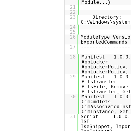
Modu
21
22
23
Directory:
C:\Windows\system
24
25
26
Module
Exp
27
---------
28
Manifest 1.0
AppLoc
AppLockerPolicy,
AppLockerPolicy,
29
Manifest 1.0
BitsTra
BitsFile, Remove
BitsTransfer
30
Manifest 1.0
CimCmd
CimAssociatedIns
CimInstance
31
Script 1.0.
ISE
IseSnippet, Impor