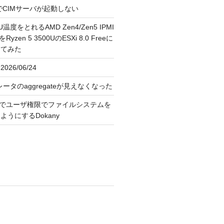
FreeでCIMサーバが起動しない
U温度をとれるAMD Zen4/Zen5 IPMI
erをRyzen 5 3500UのESXi 8.0 Freeに
してみた
026/06/24
レータのaggregateが見えなくなった
OS上でユーザ権限でファイルシステムを
うにするDokany