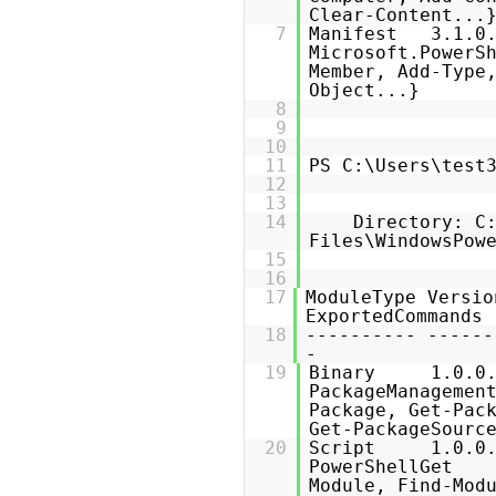
Clear-C
7
Manifest 3.1
Microsoft.Powe
Member, Add-Type
Obj
8
9
10
11
PS C:\Users\test
12
13
14
Directory: C
Files\WindowsPow
15
16
17
Module
Exp
18
---------
19
Binary 1.0.
PackageMa
Package, Get-Pac
Get-Pack
20
Script 1.0.
PowerShe
Module, Find-Mod