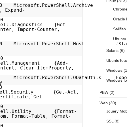
Snippet}
Linux
(313)
0.0 Microsoft.PowerShell.Archive
Chrom
, Expand-
chive
Oracle 
.0.0
Shell.Diagnostics {Get-
unter, Import-Counter,
Sailfis
ter...}
Ubuntu 
0.0 Microsoft.PowerShell.Host {Sta
Solaris
(6)
anscript
.0.0
UbuntuTou
Shell.Management {Add-
ontent, Clear-ItemProperty,
Windows
(1
Path...}
crosoft.PowerShell.ODataUtils Expo
Windows I
taEndpoint
0.0
rShell.Security {Get-Acl,
PBW
(2)
ertificate, Get-
ntial...}
Web
(30)
.0.0
rShell.Utility {Format-
Jquery Mob
tom, Format-Table, Format-
e...}
SSL
(8)
.0.0