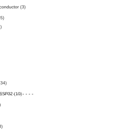
conductor
(3)
5)
)
34)
mands
------
 ESP32
(10)
-
)
3)