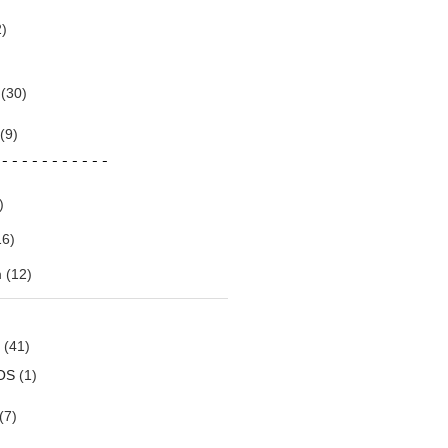
)
(30)
(9)
mands
------
-
)
6)
m
(12)
(41)
OS
(1)
(7)