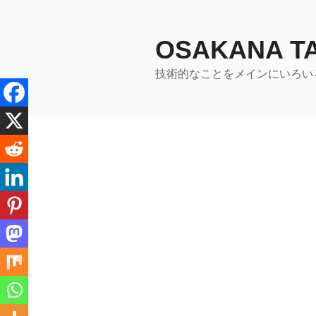
コ
ン
テ
OSAKANA 
ン
技術的なことをメインにいろい
ツ
へ
ス
キ
ッ
プ