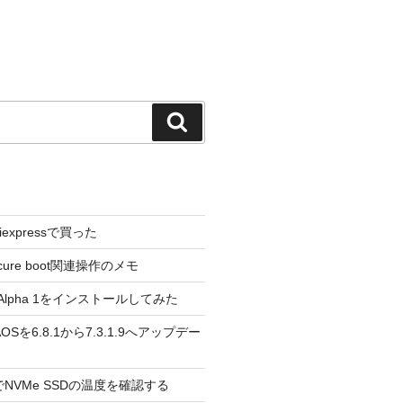
検
索
liexpressで買った
cure boot関連操作のメモ
3.0 Alpha 1をインストールしてみた
 のAOSを6.8.1から7.3.1.9へアップデー
reeでNVMe SSDの温度を確認する