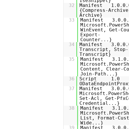
Ise
32
Manifest 1.0.
{Compress-Archive
Ar
33
Manifest 3.0
Microsoft.Power
WinEvent, Get-Co
Export-
Coun
34
Manifest 3.0.
Transcript, Stop-
Tr
35
Manifest 3.1
Microsoft.Power
Content, Clear-C
Join-
36
Script 1.0 Mi
ODa
37
Manifest 3.0.
Microsoft.Powe
Set-Acl, Get-PfxC
Crede
38
Manifest 3.1
Microsoft.Powe
List, Format-Cus
Wid
39
Manifest 3.0