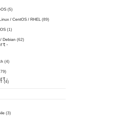
eOS
(5)
}
Linux / CentOS / RHEL
(89)
h OS
(1)
/ Debian
(62)
rt-
}
ch
(4)
79)
rt-
oT
(4)
Proxy
ile
(3)