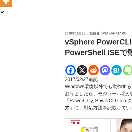
投
2016年12月15日
投稿者:
OSAKANATARO
稿
vSphere Powe
日:
PowerShell ISE
2017/02/27追記
Windows環境以外でも動作するP
おうとしたら、モジュール名が
「
PowerCLIとPowerCLI C
方
」に、対処方法を記載してい