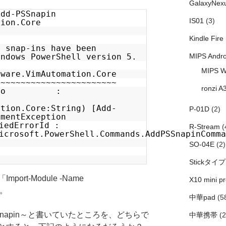
GalaxyNex
Add-PSSnapin
IS01
(3)
tion.Core
Kindle Fire
o snap-ins have been
indows PowerShell version 5.
MIPS Andro
MIPS W
Mware.VimAutomation.Core
~~~~~~~~~~~~~~~~~~~~~~~~
ronzi A
ryInfo :
ation.Core:String) [Add-
P-01D
(2)
umentException
iedErrorId :
R-Stream
(
icrosoft.PowerShell.Commands.AddPSSnapinComma
SO-04E
(2)
Stickタイプ
rt-Module -Name
X10 mini pr
」。
中華pad
(5
Snapin～と書いていたところを、どちらで
中華携帯
(2