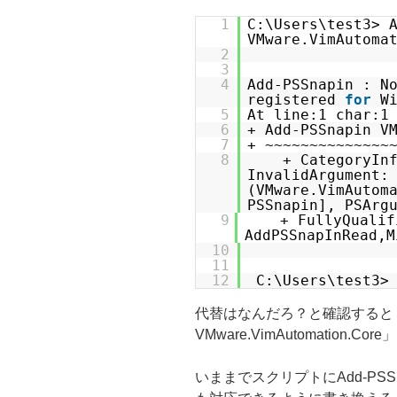
1
C:\Users\test3> 
VMware.VimAutoma
2
3
4
Add-PSSnapin : N
registered
for
W
5
At line:1 char:1
6
+ Add-PSSnapin V
7
+ ~~~~~~~~~~~~~~
8
+ Catego
InvalidArgument:
(VMware.VimAutom
PSSnapin], PSArg
9
+ FullyQualif
AddPSSnapInRead,M
10
11
12
C:\Users\test3>
代替はなんだろ？と確認すると「Impo
VMware.VimAutomation.Core
いままでスクリプトにAdd-PS