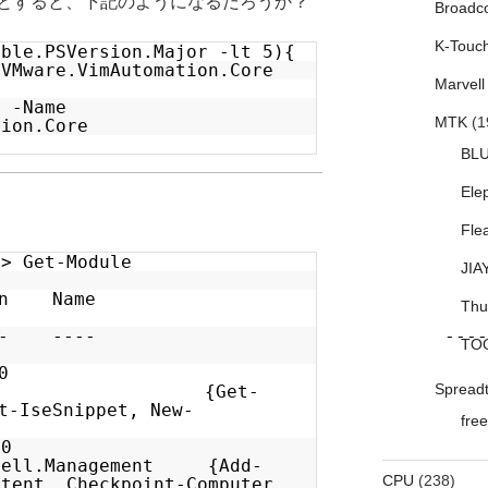
とすると、下記のようになるだろうか？
Broadc
K-Touc
able.PSVersion.Major -lt 5){
 VMware.VimAutomation.Core
Marvell
e -Name
MTK
(1
tion.Core
BL
Ele
Fle
3> Get-Module
JIA
Type Version Name
Thu
ortedCom
- ------- ---- ---------
TO
0.0
Spread
 {Get-
t-IseSnippet, New-
free
Snippet}
.0.0
Shell.Management {Add-
CPU
(238)
ntent, Checkpoint-Computer,