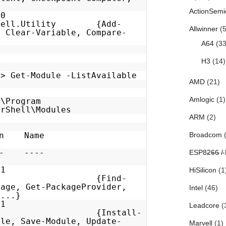
ontent...}
ActionSemi
.0.0
rShell.Utility {Add-
Allwinner
(5
, Clear-Variable, Compare-
ect...}
A64
(33
H3
(14)
3> Get-Module -ListAvailable
AMD
(21)
Amlogic
(1)
:\Program
erShell\Modules
ARM
(2)
Type Version Name
Broadcom
(
ortedCom
- ------- ---- ---------
ESP8266 /
0.1
HiSilicon
(1
nagement {Find-
kage, Get-PackageProvider,
Intel
(46)
ageSource...}
0.1
Leadcore
(
llGet {Install-
ule, Save-Module, Update-
Marvell
(1)