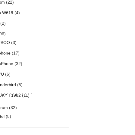
om
(22)
h W619
(4)
(2)
96)
UBOO
(3)
phone
(17)
aPhone
(32)
YU
(6)
nderbird
(5)
mands
------
OKY T1982
(11)
-
trum
(32)
tel
(8)