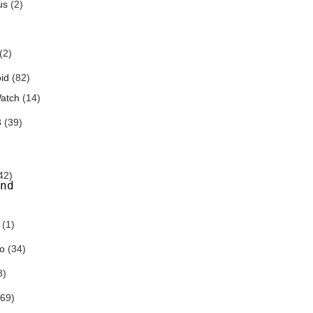
us
(2)
(2)
id
(82)
atch
(14)
3
(39)
42)
nd
(1)
o
(34)
8)
69)