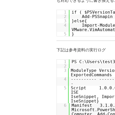
も対応できるように書き換える
1
if ( $PSVersionT
2
Add-PSSnapin
3
}else{
4
Import-Modul
VMware.VimAutoma
5
}
下記は参考資料の実行ログ
1
PS C:\Users\test
2
3
Module
Exp
4
---------
5
Script 1.0.
ISE
IseSnippet, Impor
Ise
6
Manifest 3.1
Microsoft.Power
Computer, Add-Co