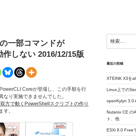
検
rCLIの一部コマンドが
索:
で動作しない 2016/12/15版
最近の投稿
XTEINK X3をa
owerCLI Coreが登場し、この手順を行
Linux上でのSe
異なり実施できませんでした。
openKylyn 
oreの双方で動くPowerShellスクリプトの作り
ます。
Nutanix CE
ト、他
ESXi 8.0 F