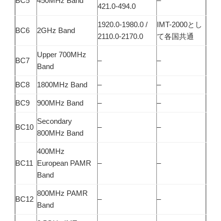
BC5
450MHz Band
–
421.0-494.0
1920.0-1980.0 /
IMT-2000とし
BC6
2GHz Band
2110.0-2170.0
て各国共通
Upper 700MHz
BC7
–
–
Band
BC8
1800MHz Band
–
–
BC9
900MHz Band
–
–
Secondary
BC10
–
–
800MHz Band
400MHz
BC11
European PAMR
–
–
Band
800MHz PAMR
BC12
–
–
Band