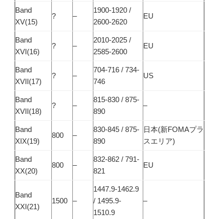
Band
1900-1920 /
?
–
EU
XV(15)
2600-2620
Band
2010-2025 /
?
–
EU
XVI(16)
2585-2600
Band
704-716 / 734-
?
–
US
XVII(17)
746
Band
815-830 / 875-
?
–
–
XVII(18)
890
Band
830-845 / 875-
日本(新FOMAプラ
800
–
XIX(19)
890
スエリア)
Band
832-862 / 791-
800
–
EU
XX(20)
821
1447.9-1462.9
Band
1500
–
/ 1495.9-
–
XXI(21)
1510.9