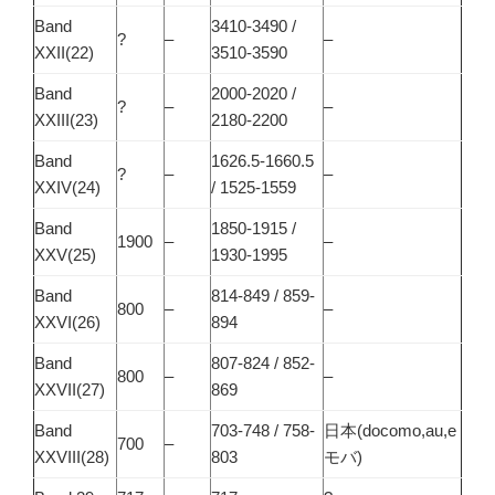
Band
3410-3490 /
?
–
–
XXII(22)
3510-3590
Band
2000-2020 /
?
–
–
XXIII(23)
2180-2200
Band
1626.5-1660.5
?
–
–
XXIV(24)
/ 1525-1559
Band
1850-1915 /
1900
–
–
XXV(25)
1930-1995
Band
814-849 / 859-
800
–
–
XXVI(26)
894
Band
807-824 / 852-
800
–
–
XXVII(27)
869
Band
703-748 / 758-
日本(docomo,au,e
700
–
XXVIII(28)
803
モバ)