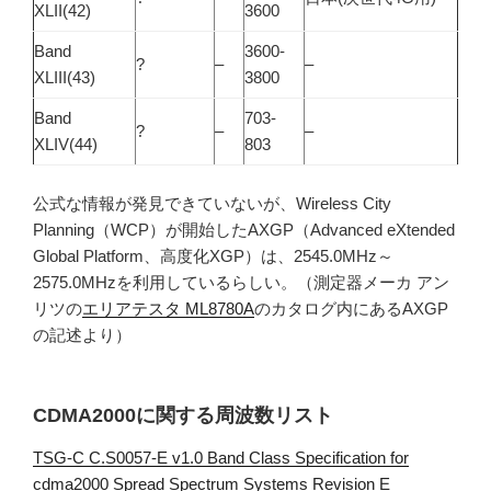
XLII(42)
3600
Band
3600-
?
–
–
XLIII(43)
3800
Band
703-
?
–
–
XLIV(44)
803
公式な情報が発見できていないが、Wireless City
Planning（WCP）が開始したAXGP（Advanced eXtended
Global Platform、高度化XGP）は、2545.0MHz～
2575.0MHzを利用しているらしい。（測定器メーカ アン
リツの
エリアテスタ ML8780A
のカタログ内にあるAXGP
の記述より）
CDMA2000に関する周波数リスト
TSG-C C.S0057-E v1.0 Band Class Specification for
cdma2000 Spread Spectrum Systems Revision E