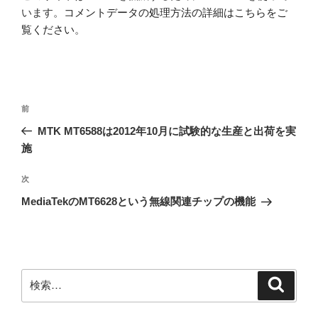
います。
コメントデータの処理方法の詳細はこちらをご
覧ください
。
投
前
前
稿
の
MTK MT6588は2012年10月に試験的な生産と出荷を実
ナ
投
施
ビ
稿
ゲ
次
次
の
ー
MediaTekのMT6628という無線関連チップの機能
投
シ
稿
ョ
ン
検
検
索
索: