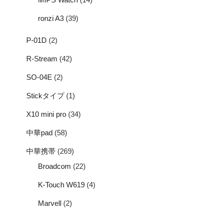
ronzi A3
(39)
P-01D
(2)
R-Stream
(42)
SO-04E
(2)
Stickタイプ
(1)
X10 mini pro
(34)
中華pad
(58)
中華携帯
(269)
Broadcom
(22)
K-Touch W619
(4)
Marvell
(2)