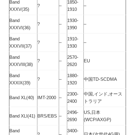
Band
1850-
?
–
–
XXXV(35)
1910
Band
1930-
?
–
–
XXXVI(36)
1990
Band
1910-
?
–
–
XXXVII(37)
1930
Band
2570-
?
–
EU
XXXVIII(38)
2620
Band
1880-
?
–
中国TD-SCDMA
XXXIX(39)
1920
2300-
中国,インド,オース
Band XL(40)
IMT-2000
–
2400
トラリア
2496-
US,日本
Band XLI(41)
BRS/EBS
–
2690
(WCP/AXGP)
Band
3400-
?
–
日本(次世代4G用)