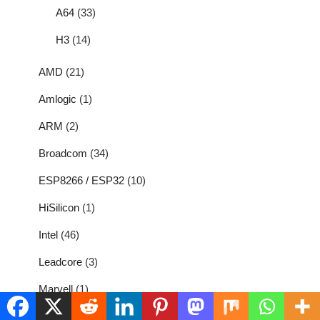
A64
(33)
H3
(14)
AMD
(21)
Amlogic
(1)
ARM
(2)
Broadcom
(34)
ESP8266 / ESP32
(10)
HiSilicon
(1)
Intel
(46)
Leadcore
(3)
Marvell
(1)
Mediatek
(2)