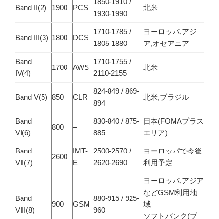
1850-1910 /
Band II(2)
1900
PCS
北米
1930-1990
1710-1785 /
ヨーロッパ,アジ
Band III(3)
1800
DCS
1805-1880
ア,オセアニア
Band
1710-1755 /
1700
AWS
北米
IV(4)
2110-2155
824-849 / 869-
Band V(5)
850
CLR
北米,ブラジル
894
Band
830-840 / 875-
日本(FOMAプラス
800
–
VI(6)
885
エリア)
Band
IMT-
2500-2570 /
ヨーロッパで今後
2600
VII(7)
E
2620-2690
利用予定
ヨーロッパ,アジア
などGSM利用地
Band
880-915 / 925-
900
GSM
域
VIII(8)
960
ソフトバンク(プ