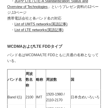
・
3GPP LTE / LTE-A Standardization: Status and
Overview of Technologies
」というプレゼン資料の12ペー
ジ,13ページ
携帯電話会社と各バンド名の対応
・
List of UMTS networks(英語記事)
・
List of LTE networks(英語記事)
WCDMAおよびLTE FDDタイプ
バンド名はWCDMA/LTE FDDともに共通の名称となって
いる。
周波
バンド名
数名
略称
周波数
国
称
1920-1980 /
Band I(1)
2100
IMT
日本含めいろいろ
2110-2170