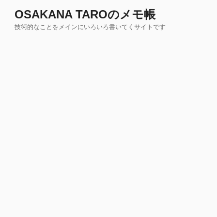
コ
OSAKANA TAROのメモ帳
ン
技術的なことをメインにいろいろ書いてくサイトです
テ
ン
ツ
へ
ス
キ
ッ
プ