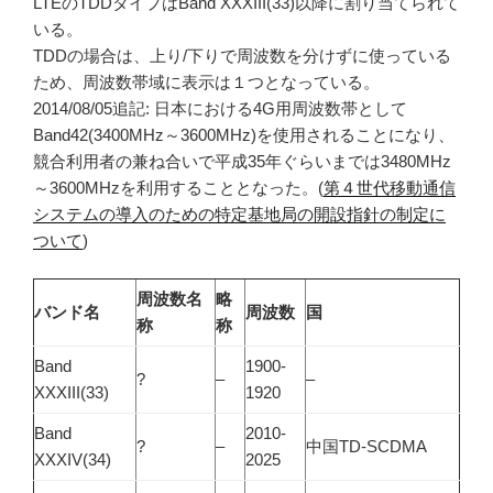
LTEのTDDタイプはBand XXXIII(33)以降に割り当てられて
いる。
TDDの場合は、上り/下りで周波数を分けずに使っている
ため、周波数帯域に表示は１つとなっている。
2014/08/05追記: 日本における4G用周波数帯として
Band42(3400MHz～3600MHz)を使用されることになり、
競合利用者の兼ね合いで平成35年ぐらいまでは3480MHz
～3600MHzを利用することとなった。(
第４世代移動通信
システムの導入のための特定基地局の開設指針の制定に
ついて
)
周波数名
略
バンド名
周波数
国
称
称
Band
1900-
?
–
–
XXXIII(33)
1920
Band
2010-
?
–
中国TD-SCDMA
XXXIV(34)
2025