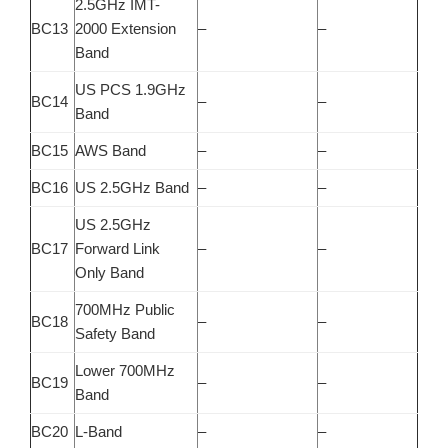
2.5GHz IMT-
BC13
2000 Extension
–
–
Band
US PCS 1.9GHz
BC14
–
–
Band
BC15
AWS Band
–
–
BC16
US 2.5GHz Band
–
–
US 2.5GHz
BC17
Forward Link
–
–
Only Band
700MHz Public
BC18
–
–
Safety Band
Lower 700MHz
BC19
–
–
Band
BC20
L-Band
–
–