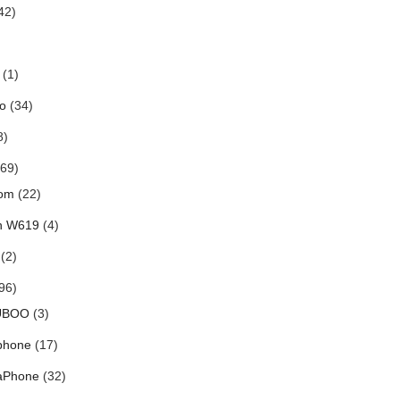
42)
(1)
o
(34)
8)
69)
om
(22)
h W619
(4)
(2)
96)
UBOO
(3)
phone
(17)
aPhone
(32)