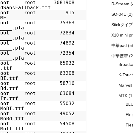
 root root 3081908
R-Stream
(
dSansFallback.ttf
 1 root root 915
SO-04E
(2)
ME
1 root root 75363
Stickタイプ
____.pfa
1 root root 72834
X10 mini pr
____.pfa
1 root root 74892
中華pad
(5
____.pfa
1 root root 72354
中華携帯
(2
____.pfa
1 root root 65932
Broadc
.ttf
1 root root 63208
K-Touc
BI.ttf
1 root root 58716
Marvell
Bd.ttf
1 root root 63684
MTK
(1
It.ttf
1 root root 55032
BL
MoBI.ttf
1 root root 49052
Ele
MoBd.ttf
1 root root 54508
Fle
MoIt.ttf