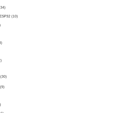
34)
 ESP32
(10)
)
3)
)
(30)
(9)
)