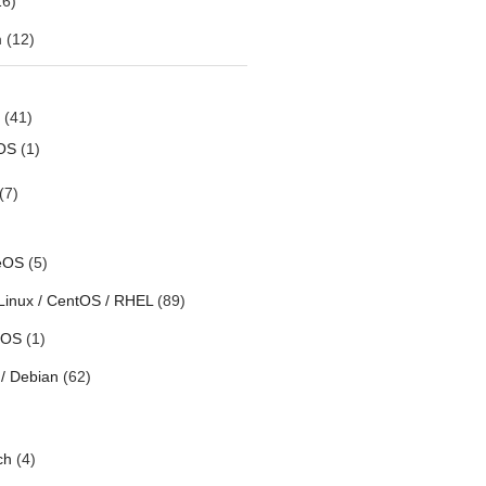
6)
m
(12)
(41)
OS
(1)
(7)
eOS
(5)
Linux / CentOS / RHEL
(89)
h OS
(1)
/ Debian
(62)
ch
(4)