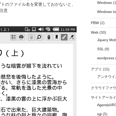
Windows
(1
クリプトのファイル名を変更しておかないと、
注意
Windows I
PBW
(2)
Web
(30)
Jquery Mob
SSL
(8)
wordpress
アプリ
(15)
アンチウイ
クラウドファ
サイトアーカ
AgendaVR
sgi
(5)