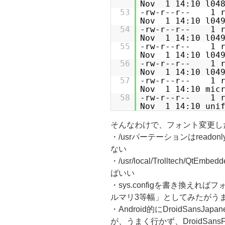
Nov 1 14:10 l048
53
-rw-r--r-- 
Nov 1 14:10 l049
54
-rw-r--r-- 
Nov 1 14:10 l049
55
-rw-r--r-- 
Nov 1 14:10 l049
56
-rw-r--r-- 
Nov 1 14:10 l049
57
-rw-r--r--
Nov 1 14:10 micr
58
-rw-r--r-- 1
Nov 1 14:10 unif
そんなわけで、フォント変更し
・/usrパーテーションはreadon
ない
・/usr/local/Trolltech/QtEmbe
ばいい
・sys.configを書き換え
ルマリ3等幅」としてみたがう
・Android的にDroidSansJ
が、うまく行かず、DroidSansFa