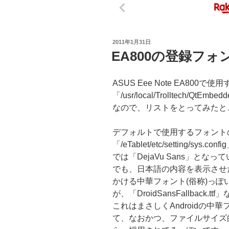
投
2011年1月31日
稿
EA800の登録フォ
日:
ASUS Eee Note EA800
「/usr/local/Trolltech/QtEmb
なので、リストをとってみたと
デフォルトで使用するフォント
「/eTablet/etc/setting/s
では「DejaVu Sans」となっ
でも、日本語の内容を表示させた
かける中華フォント(俗称)っ
が、「DroidSansFallback.
これはまさしくAndroidの中
て、なおかつ、ファイルサイズ