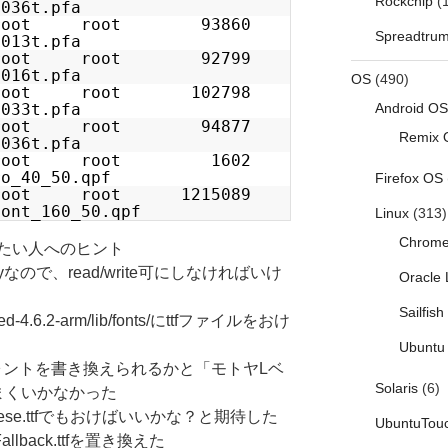
Rockchip
(1
036t.pfa
1 root root 93860
Spreadtru
013t.pfa
1 root root 92799
016t.pfa
OS
(490)
1 root root 102798
033t.pfa
Android OS
1 root root 94877
Remix 
036t.pfa
 1 root root 1602
o_40_50.qpf
Firefox OS
 root root 1215089
ont_160_50.qpf
Linux
(313)
Chrom
たい人へのヒント
lyなので、read/write可にしなければいけ
Oracle 
Sailfis
dded-4.6.2-arm/lib/fonts/にttfファイルをおけ
Ubuntu 
ればフォントを書き換えられるかと「モトヤLベ
Solaris
(6)
まくいかなかった
apanese.ttfでもおけばいいかな？と期待した
UbuntuTou
llback.ttfを置き換えた