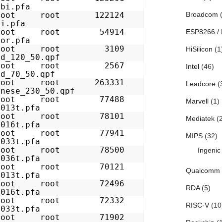
bi.pfa
1 root root 122124
Broadcom
(
i.pfa
1 root root 54914
ESP8266 /
or.pfa
 1 root root 3109
HiSilicon
(1
d_120_50.qpf
 1 root root 2567
Intel
(46)
d_70_50.qpf
1 root root 263331
Leadcore
(
nese_230_50.qpf
1 root root 77488
Marvell
(1)
013t.pfa
1 root root 78101
Mediatek
(2
016t.pfa
1 root root 77941
MIPS
(32)
033t.pfa
1 root root 78500
Ingenic
036t.pfa
1 root root 70121
Qualcomm
013t.pfa
1 root root 72496
RDA
(5)
016t.pfa
1 root root 72332
RISC-V
(10
033t.pfa
1 root root 71902