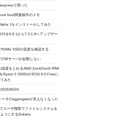
liexpressで買った
cure boot関連操作のメモ
3.0 Alpha 1をインストールしてみた
 のAOSを6.8.1から7.3.1.9へアップデー
reeでNVMe SSDの温度を確認する
FreeでCIMサーバが起動しない
U温度をとれるAMD Zen4/Zen5 IPMI
erをRyzen 5 3500UのESXi 8.0 Freeに
してみた
026/06/24
レータのaggregateが見えなくなった
OS上でユーザ権限でファイルシステムを
うにするDokany