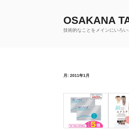
コ
ン
テ
OSAKANA 
ン
技術的なことをメインにいろい
ツ
へ
ス
キ
ッ
プ
月:
2011年1月