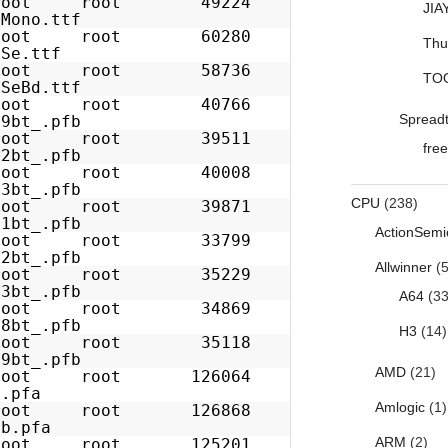
1 root root 49224
JIA
Mono.ttf
1 root root 60280
Thu
Se.ttf
1 root root 58736
TO
SeBd.ttf
1 root root 40766
Spread
9bt_.pfb
1 root root 39511
free
2bt_.pfb
1 root root 40008
3bt_.pfb
CPU
(238)
1 root root 39871
1bt_.pfb
ActionSemi
1 root root 33799
2bt_.pfb
Allwinner
(5
1 root root 35229
3bt_.pfb
A64
(33
1 root root 34869
8bt_.pfb
H3
(14)
1 root root 35118
9bt_.pfb
AMD
(21)
1 root root 126064
.pfa
Amlogic
(1)
1 root root 126868
b.pfa
ARM
(2)
1 root root 125201