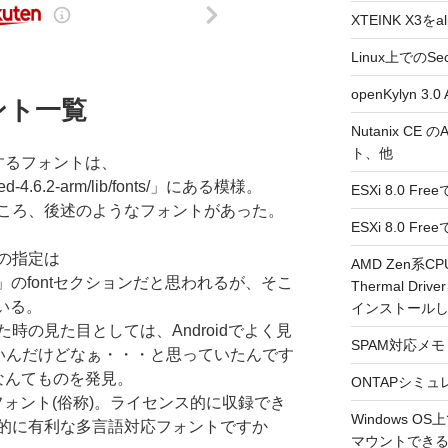
XTEINK X3をa
Linux上でのSe
openKylyn 
ント一覧
Nutanix CE
ト、他
で使用するフォントは、
edded-4.6.2-arm/lib/fonts/」にある模様。
ESXi 8.0 F
ころ、後述のようなフォントがあった。
ESXi 8.0 
の指定は
AMD Zen系CP
ys.config」のfontセクションだと思われるが、そこ
Thermal Driv
ている。
インストール
時の見た目としては、Androidでよく見
SPAM対応メモ 2
ぽいんだけどなぁ・・・と思っていたんです
ttf」なんてものを発見。
ONTAPシミュ
華フォント(俗称)。ライセンス的に収録でき
Windows 
的に有利な多言語対応フォントですか
マウントできるよ