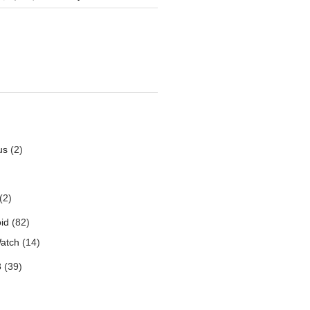
us
(2)
(2)
id
(82)
atch
(14)
3
(39)