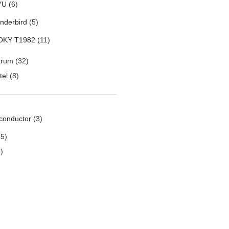
YU
(6)
nderbird
(5)
OKY T1982
(11)
trum
(32)
tel
(8)
conductor
(3)
5)
)