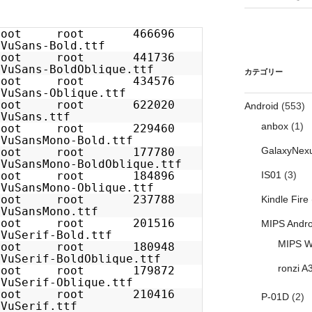
1 root root 466696
VuSans-Bold.ttf
1 root root 441736
VuSans-BoldOblique.ttf
カテゴリー
1 root root 434576
VuSans-Oblique.ttf
1 root root 622020
Android
(553)
VuSans.ttf
anbox
(1)
1 root root 229460
VuSansMono-Bold.ttf
GalaxyNex
1 root root 177780
VuSansMono-BoldOblique.ttf
1 root root 184896
IS01
(3)
VuSansMono-Oblique.ttf
1 root root 237788
Kindle Fire
VuSansMono.ttf
1 root root 201516
MIPS Andro
VuSerif-Bold.ttf
MIPS W
1 root root 180948
VuSerif-BoldOblique.ttf
ronzi A
1 root root 179872
VuSerif-Oblique.ttf
1 root root 210416
P-01D
(2)
VuSerif.ttf