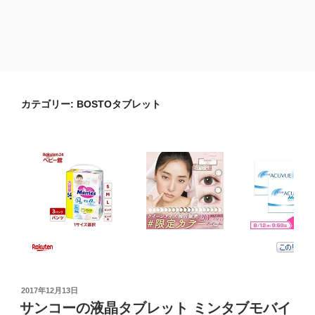
カテゴリー:
BOSTOタブレット
投
2017年12月13日
稿
サンコーの液晶タブレット ミンタブモバイ
日: