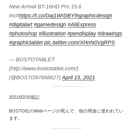
New Arrival BT-16HD Pro 15.6
Inch
https://t.co/Daj1WrDBYl
#graphicdesign
#digitalart
#gamedesign
#AliExpress
#photoshop
#illustration
#pendisplay
#drawings
#graphictablet
pic.twitter.com/XHnN0VgRPS
— BOSTOTABLET
(http://www.bostotablet.com/)
(@BOSTO97668627)
April 15, 2021
2021/02/10追記
BOSTO社のWebページが死んで、他の用途に使われてい
ます。