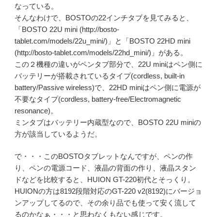
なっている。
そんなわけで、BOSTOの22インチタブを見てみると、
「BOSTO 22U mini (http://bosto-
tablet.com/models/22u_mini/)」と「BOSTO 22HD mini
(http://bosto-tablet.com/models/22hd_mini/)」がある。
この２機種の違いがペンタブ部分で、22U miniはペン側に
バッテリーが搭載されているタイプ(cordless, built-in
battery/Passive wireless)で、22HD miniはペン側に電源が
不要なタイプ(cordless, battery-free/Electromagnetic
resonance)。
ミンタブはバッテリー内蔵型なので、BOSTO 22U miniの
方が該当しているようだ。
で・・・このBOSTOタブレットなんですが、ペンの作
り、ペンの電源コード、液晶の背面の作り、液晶スタン
ドなどを比較すると、HUION GT-220初代とそっくり。
HUIONの方は8192段階対応のGT-220 v2(8192)にバージョ
ンアップしてるので、その余り品でも使って安く流して
るのかなぁ・・・と思わなくもない感じです。