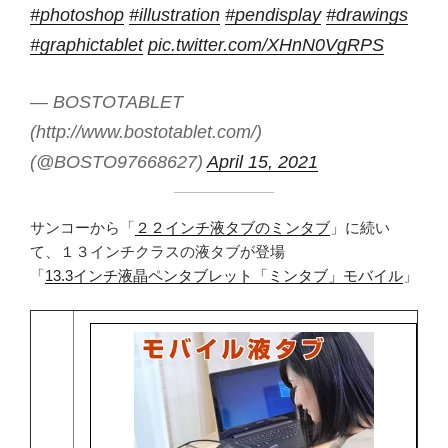
#photoshop
#illustration
#pendisplay
#drawings
#graphictablet
pic.twitter.com/XHnN0VgRPS
— BOSTOTABLET
(http://www.bostotablet.com/)
(@BOSTO97668627)
April 15, 2021
サンコーから「
２２インチ液タブのミンタブ
」に続い
て、１３インチクラスの液タブが登場
「
13.3インチ液晶ペンタブレット「ミンタブ」モバイル
」