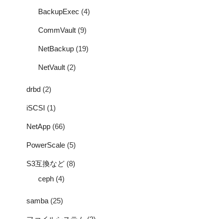
BackupExec
(4)
CommVault
(9)
NetBackup
(19)
NetVault
(2)
drbd
(2)
iSCSI
(1)
NetApp
(66)
PowerScale
(5)
S3互換など
(8)
ceph
(4)
samba
(25)