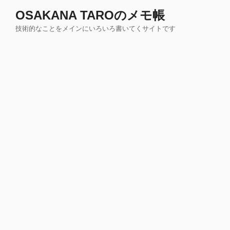
コ
OSAKANA TAROのメモ帳
ン
技術的なことをメインにいろいろ書いてくサイトです
テ
ン
ツ
へ
ス
キ
ッ
プ