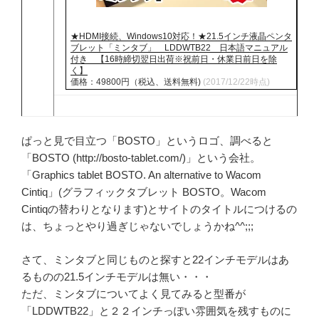
★HDMI接続、Windows10対応！★21.5インチ液晶ペンタ
ブレット「ミンタブ」 LDDWTB22 日本語マニュアル
付き 【16時締切翌日出荷※祝前日・休業日前日を除
く】
価格：49800円（税込、送料無料)
(2017/12/22時点)
ぱっと見で目立つ「BOSTO」というロゴ、調べると
「BOSTO (http://bosto-tablet.com/)」という会社。
「Graphics tablet BOSTO. An alternative to Wacom
Cintiq」(グラフィックタブレット BOSTO。Wacom
Cintiqの替わりとなります)とサイトのタイトルにつけるの
は、ちょっとやり過ぎじゃないでしょうかね^^;;;
さて、ミンタブと同じものと探すと22インチモデルはあ
るものの21.5インチモデルは無い・・・
ただ、ミンタブについてよく見てみると型番が
「LDDWTB22」と２２インチっぽい雰囲気を残すものに