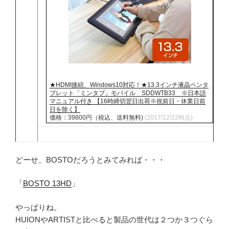
★HDMI接続、Windows10対応！★13.3インチ液晶ペンタ
ブレット「ミンタブ」モバイル SDDWTB33 ※日本語
マニュアル付き 【16時締切翌日出荷※祝前日・休業日前
日を除く】
価格：39800円（税込、送料無料)
(2017/12/22時点)
どーせ、BOSTOだろうとみてみれば・・・
「
BOSTO 13HD
」
やっぱりね。
HUIONやARTISTと比べると製品の世代は２つか３つぐら