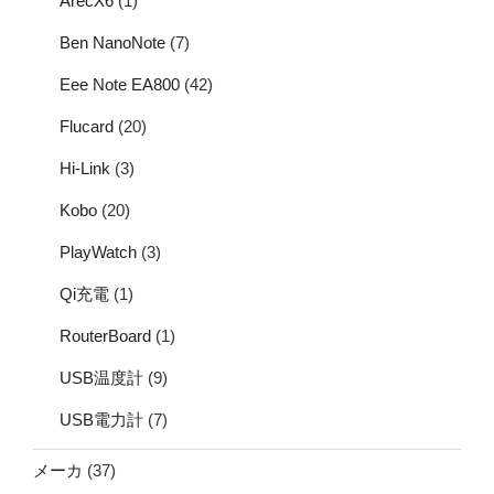
ArecX6
(1)
Ben NanoNote
(7)
Eee Note EA800
(42)
Flucard
(20)
Hi-Link
(3)
Kobo
(20)
PlayWatch
(3)
Qi充電
(1)
RouterBoard
(1)
USB温度計
(9)
USB電力計
(7)
メーカ
(37)