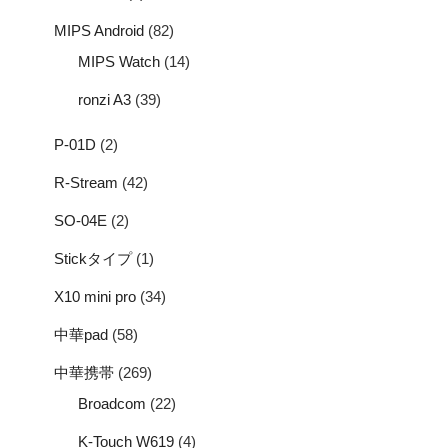
MIPS Android
(82)
MIPS Watch
(14)
ronzi A3
(39)
P-01D
(2)
R-Stream
(42)
SO-04E
(2)
Stickタイプ
(1)
X10 mini pro
(34)
中華pad
(58)
中華携帯
(269)
Broadcom
(22)
K-Touch W619
(4)