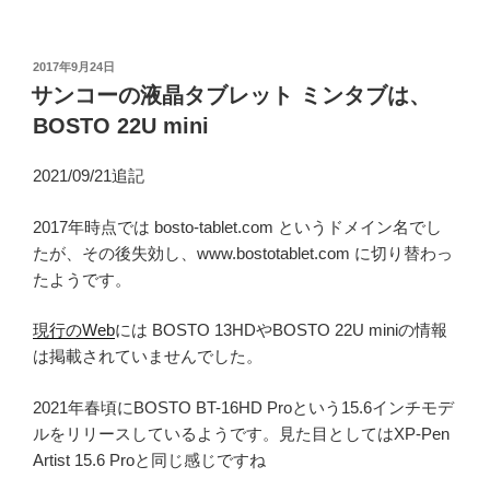
投
2017年9月24日
稿
サンコーの液晶タブレット ミンタブは、
日:
BOSTO 22U mini
2021/09/21追記
2017年時点では bosto-tablet.com というドメイン名でし
たが、その後失効し、www.bostotablet.com に切り替わっ
たようです。
現行のWeb
には BOSTO 13HDやBOSTO 22U miniの情報
は掲載されていませんでした。
2021年春頃にBOSTO BT-16HD Proという15.6インチモデ
ルをリリースしているようです。見た目としてはXP-Pen
Artist 15.6 Proと同じ感じですね