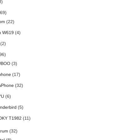
8)
69)
om
(22)
h W619
(4)
(2)
96)
UBOO
(3)
phone
(17)
aPhone
(32)
YU
(6)
nderbird
(5)
OKY T1982
(11)
trum
(32)
tel
(8)