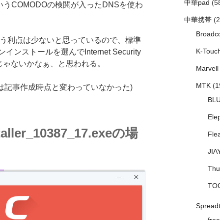
中華pad
(5
いうCOMODOの検閲が入ったDNSを使わ
中華携帯
(2
Broadc
使う利点は少ないと思っているので、標準
K-Touc
トールを選んでInternet Security
いんじゃないかなぁ、と思われる。
Marvell
MTK
(1
らあたりは記事作成時点と変わっていなかった)
BL
Ele
aller_10387_17.exeの場
Fle
JIA
Thu
TO
Spread
free