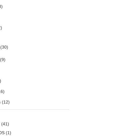
3)
)
(30)
(9)
)
6)
m
(12)
(41)
OS
(1)