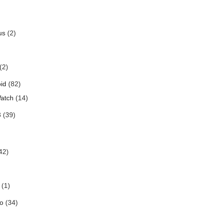
us
(2)
(2)
id
(82)
atch
(14)
3
(39)
42)
(1)
o
(34)