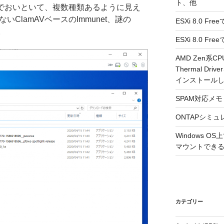
ト、他
なのでおいといて、複数種類あるように見え
ないClamAVベースのImmunet、謎の
ESXi 8.0 F
。
ESXi 8.0 
AMD Zen系CP
Thermal Driv
インストール
SPAM対応メモ 2
ONTAPシミュ
Windows 
マウントできるよ
カテゴリー