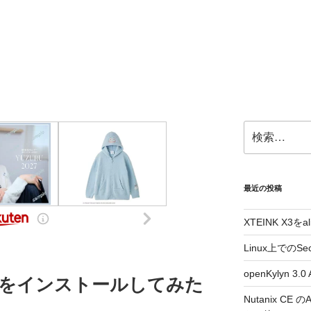
検
索:
最近の投稿
XTEINK X3をa
Linux上でのSe
openKylyn 
Virusをインストールしてみた
Nutanix CE