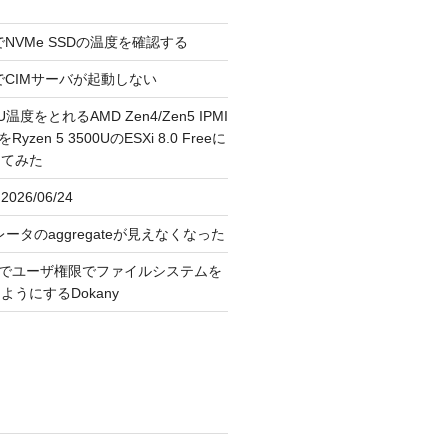
reeでNVMe SSDの温度を確認する
FreeでCIMサーバが起動しない
U温度をとれるAMD Zen4/Zen5 IPMI
erをRyzen 5 3500UのESXi 8.0 Freeに
してみた
026/06/24
レータのaggregateが見えなくなった
OS上でユーザ権限でファイルシステムを
うにするDokany