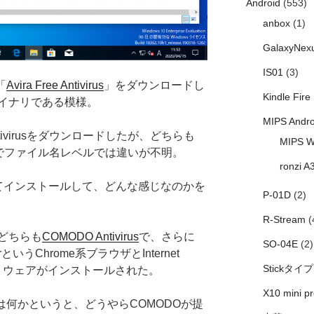
Android
(553)
anbox
(1)
GalaxyNex
IS01
(3)
「
Avira Free Antivirus
」をダウンロードし
Kindle Fire
イナリである模様。
MIPS Andro
d-antivirusをダウンロードしたが、どちらも
MIPS W
いう感じでファイル名レベルでは違いが不明。
ronzi A
いてインストールして、どんな感じなのかを
P-01D
(2)
R-Stream
(
どちらも
COMODO Antivirus
で、さらに
SO-04E
(2)
serというChrome系ブラウザとInternet
Stickタイプ
というソフトウェアがインストールされた。
X10 mini pr
sentailsは何かというと、どうやらCOMODOが提