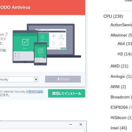
CPU
(238)
ActionSemi
Allwinner
(5
A64
(33
H3
(14)
AMD
(21)
Amlogic
(1)
ARM
(2)
Broadcom
(
ESP8266 /
HiSilicon
(1
Intel
(46)