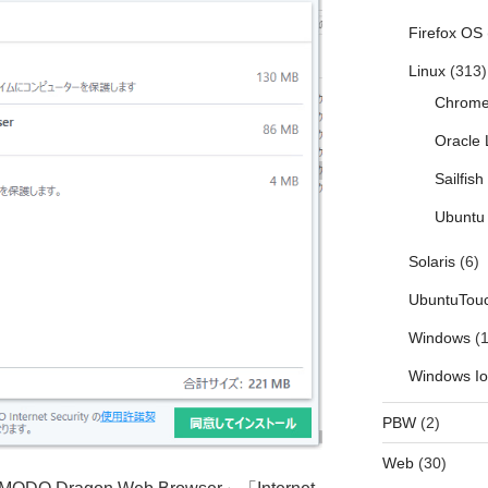
Firefox OS
Linux
(313)
Chrom
Oracle 
Sailfis
Ubuntu 
Solaris
(6)
UbuntuTou
Windows
(1
Windows I
PBW
(2)
Web
(30)