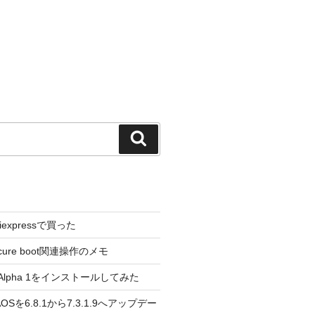
検
索
liexpressで買った
cure boot関連操作のメモ
3.0 Alpha 1をインストールしてみた
 のAOSを6.8.1から7.3.1.9へアップデー