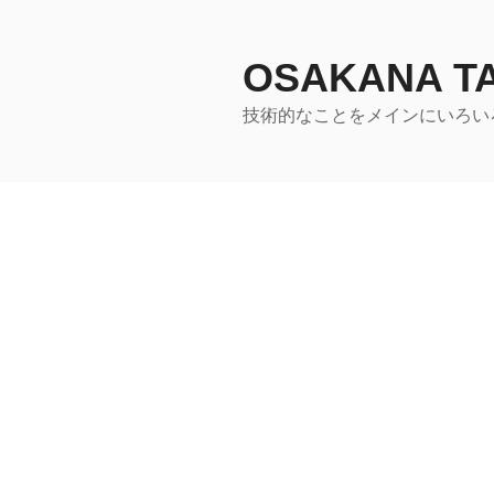
コ
ン
テ
OSAKANA 
ン
技術的なことをメインにいろい
ツ
へ
ス
キ
ッ
プ