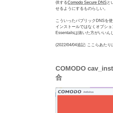
供する
Comodo Secure DNS
と
せるようにするものらしい。
こういったパブリックDNSを
インストールではなくオプションインス
Essentailsは抜いた方がい
(2022/04/04追記: ここ
COMODO cav_inst
合