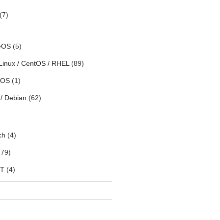
(7)
eOS
(5)
Linux / CentOS / RHEL
(89)
h OS
(1)
/ Debian
(62)
ch
(4)
79)
oT
(4)